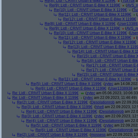
Re(8): Lidl - CRIVIT Urban E-Bike X 1199€
(
TuxTux
a
Re(9): Lidl - CRIVIT Urban E-Bike X 1199€
(
AVS_r
Re(10): Lidl - CRIVIT Urban E-Bike X 1199€
(
Tu
Re(11): Lidl - CRIVIT Urban E-Bike X 1199€
(
Re(12): Lidl - CRIVIT Urban E-Bike X 1199€
Re(8): Lidl - CRIVIT Urban E-Bike X 1199€
(
User13389
Re(9): Lidl - CRIVIT Urban E-Bike X 1199€
(
AVS_r
Re(10): Lidl - CRIVIT Urban E-Bike X 1199€
(
Use
Re(11): Lidl - CRIVIT Urban E-Bike X 1199€
(
Re(12): Lidl - CRIVIT Urban E-Bike X 1199€
Re(13): Lidl - CRIVIT Urban E-Bike X 119
Re(14): Lidl - CRIVIT Urban E-Bike X 
Re(15): Lidl - CRIVIT Urban E-Bike 
Re(16): Lidl - CRIVIT Urban E-Bi
Re(17): Lidl - CRIVIT Urban E
Re(17): Lidl - CRIVIT Urban E
Re(15): Lidl - CRIVIT Urban E-Bike 
Re(11): Lidl - CRIVIT Urban E-Bike X 1199€
(
Re(5): Lidl - CRIVIT Urban E-Bike X 1199€
(
zytec
am 14.08.2023
Re(6): Lidl - CRIVIT Urban E-Bike X 1199€
(
User1338938
am 
Re: Lidl - CRIVIT Urban E-Bike X 1199€
(
zytec
am 05.06.2023, 10:06:33
Re: Lidl - CRIVIT Urban E-Bike X 1199€
(
zytec
am 22.09.2023, 11:46:49)
Re(2): Lidl - CRIVIT Urban E-Bike X 1199€
(
Desolationrob
am 22.09.202
Re(3): Lidl - CRIVIT Urban E-Bike X 1199€
(
hhetl
am 22.09.2023, 12:
Re(4): Lidl - CRIVIT Urban E-Bike X 1199€
(
Desolationrob
am 22.0
Re(3): Lidl - CRIVIT Urban E-Bike X 1199€
(
zytec
am 22.09.2023, 12:
Re(4): Lidl - CRIVIT Urban E-Bike X 1199€
(
Desolationrob
am 22.0
Re(5): Lidl - CRIVIT Urban E-Bike X 1199€
(
zytec
am 22.09.2023
Re(6): Lidl - CRIVIT Urban E-Bike X 1199€
(
Desolationrob
am
Re(2): Lidl - CRIVIT Urban E-Bike X 1199€
(
mossess
am 22.09.2023, 13