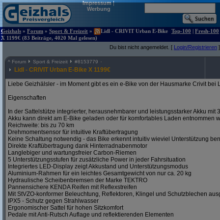
Impressum
|
Werbung
Geizhals
»
Forum
»
Sport & Freizeit
»
Lidl - CRIVIT Urban E-Bike
Top-100
|
Fresh-100
X 1199€ (83 Beiträge, 4020 Mal gelesen)
Du bist nicht angemeldet. [
Login/Registrieren
]
^
Forum
Sport & Freizeit
#
8153779
Lidl - CRIVIT Urban E-Bike X 1199€
Liebe Geizhälsler - im Moment gibt es ein e-Bike von der Hausmarke Crivit bei 
Eigenschaften
In der Sattelstütze integrierter, herausnehmbarer und leistungsstarker Akku mit
Akku kann direkt am E-Bike geladen oder für komfortables Laden entnommen 
Reichweite: bis zu 70 km
Drehmomentsensor für intuitive Kraftübertragung
Keine Schaltung notwendig - das Bike erkennt intuitiv wieviel Unterstützung ben
Direkte Kraftübertragung dank Hinterradnabenmotor
Langlebiger und wartungsfreier Carbon-Riemen
5 Unterstützungsstufen für zusätzliche Power in jeder Fahrsituation
Integriertes LED-Display zeigt Akkustand und Unterstützungsmodus
Aluminium-Rahmen für ein leichtes Gesamtgewicht von nur ca. 20 kg
Hydraulische Scheibenbremsen der Marke TEKTRO
Pannensichere KENDA Reifen mit Reflexstreifen
Mit StVZO-konformer Beleuchtung, Reflektoren, Klingel und Schutzblechen ausg
IPX5 - Schutz gegen Strahlwasser
Ergonomischer Sattel für hohen Sitzkomfort
Pedale mit Anti-Rutsch Auflage und reflektierenden Elementen