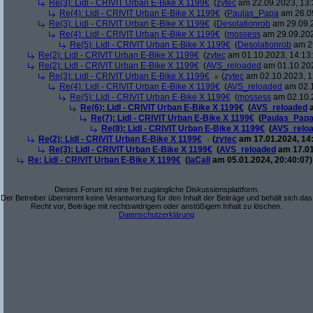
Re(3): Lidl - CRIVIT Urban E-Bike X 1199€
(
zytec
am 22.09.2023, 13:
Re(4): Lidl - CRIVIT Urban E-Bike X 1199€
(
Paulas_Papa
am 26.09
Re(3): Lidl - CRIVIT Urban E-Bike X 1199€
(
Desolationrob
am 29.09.2
Re(4): Lidl - CRIVIT Urban E-Bike X 1199€
(
mossess
am 29.09.202
Re(5): Lidl - CRIVIT Urban E-Bike X 1199€
(
Desolationrob
am 29
Re(2): Lidl - CRIVIT Urban E-Bike X 1199€
(
zytec
am 01.10.2023, 14:13
Re(2): Lidl - CRIVIT Urban E-Bike X 1199€
(
AVS_reloaded
am 01.10.202
Re(3): Lidl - CRIVIT Urban E-Bike X 1199€
(
zytec
am 02.10.2023, 1
Re(4): Lidl - CRIVIT Urban E-Bike X 1199€
(
AVS_reloaded
am 02.1
Re(5): Lidl - CRIVIT Urban E-Bike X 1199€
(
mossess
am 02.10.2
Re(6): Lidl - CRIVIT Urban E-Bike X 1199€
(
AVS_reloaded
a
Re(7): Lidl - CRIVIT Urban E-Bike X 1199€
(
Paulas_Pap
Re(8): Lidl - CRIVIT Urban E-Bike X 1199€
(
AVS_relo
Re(2): Lidl - CRIVIT Urban E-Bike X 1199€
(
zytec
am 17.01.2024, 14
Re(3): Lidl - CRIVIT Urban E-Bike X 1199€
(
AVS_reloaded
am 17.01
Re: Lidl - CRIVIT Urban E-Bike X 1199€
(
laCall
am 05.01.2024, 20:40:07)
Dieses Forum ist eine frei zugängliche Diskussionsplattform.
Der Betreiber übernimmt keine Verantwortung für den Inhalt der Beiträge und behält sich das
Recht vor, Beiträge mit rechtswidrigem oder anstößigem Inhalt zu löschen.
Datenschutzerklärung