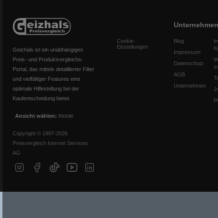
Unternehme
Cookie-
Blog
I
Einstellungen
f
Geizhals ist ein unabhängiges
Impressum
Preis- und Produktvergleichs-
W
Datenschutz
s
Portal, das mittels detaillierter Filter
AGB
T
und vielfältiger Features eine
Unternehmen
optimale Hilfestellung bei der
J
Kaufentscheidung bietet.
P
Ansicht wählen:
Mobile
Copyright © 1997-2026
Preisvergleich Internet Services
AG