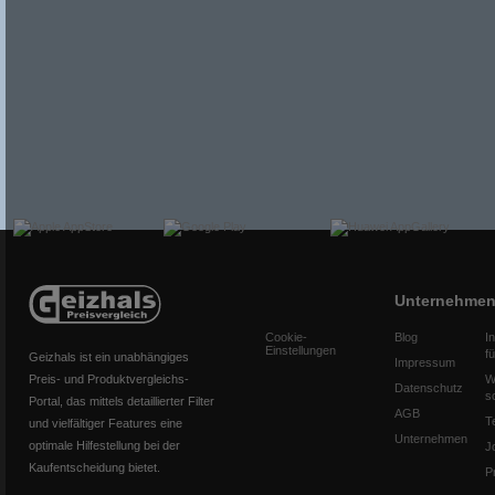
Unternehme
Cookie-
Blog
I
Einstellungen
f
Geizhals ist ein unabhängiges
Impressum
Preis- und Produktvergleichs-
W
Datenschutz
s
Portal, das mittels detaillierter Filter
AGB
T
und vielfältiger Features eine
Unternehmen
optimale Hilfestellung bei der
J
Kaufentscheidung bietet.
P