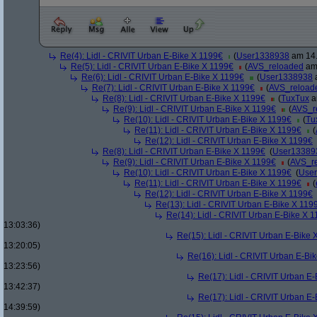
Re(4): Lidl - CRIVIT Urban E-Bike X 1199€
(
User1338938
am 14.
Re(5): Lidl - CRIVIT Urban E-Bike X 1199€
(
AVS_reloaded
am 
Re(6): Lidl - CRIVIT Urban E-Bike X 1199€
(
User1338938
a
Re(7): Lidl - CRIVIT Urban E-Bike X 1199€
(
AVS_reload
Re(8): Lidl - CRIVIT Urban E-Bike X 1199€
(
TuxTux
a
Re(9): Lidl - CRIVIT Urban E-Bike X 1199€
(
AVS_r
Re(10): Lidl - CRIVIT Urban E-Bike X 1199€
(
Tu
Re(11): Lidl - CRIVIT Urban E-Bike X 1199€
(
Re(12): Lidl - CRIVIT Urban E-Bike X 1199€
Re(8): Lidl - CRIVIT Urban E-Bike X 1199€
(
User13389
Re(9): Lidl - CRIVIT Urban E-Bike X 1199€
(
AVS_r
Re(10): Lidl - CRIVIT Urban E-Bike X 1199€
(
Use
Re(11): Lidl - CRIVIT Urban E-Bike X 1199€
(
Re(12): Lidl - CRIVIT Urban E-Bike X 1199€
Re(13): Lidl - CRIVIT Urban E-Bike X 119
Re(14): Lidl - CRIVIT Urban E-Bike X 
13:03:36)
Re(15): Lidl - CRIVIT Urban E-Bike 
13:20:05)
Re(16): Lidl - CRIVIT Urban E-Bi
13:23:56)
Re(17): Lidl - CRIVIT Urban E
13:42:37)
Re(17): Lidl - CRIVIT Urban E
14:39:59)