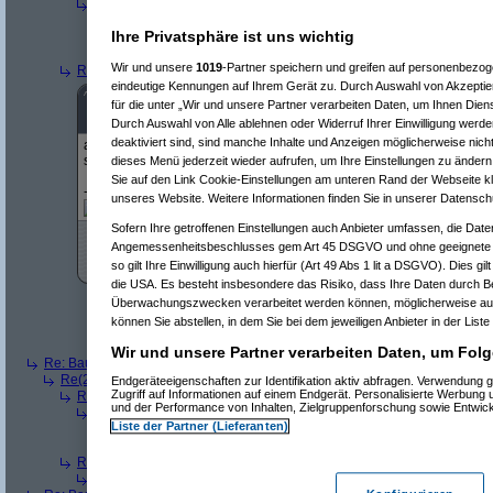
Re(4): Bausparer/Sparbuch/Fonds oder was anderes?
(
-Transfor
Re(5): Bausparer/Sparbuch/Fonds oder was anderes?
(
someon
Ihre Privatsphäre ist uns wichtig
Re(6): Bausparer/Sparbuch/Fonds oder was anderes?
(
-Tr
Re(7): Bausparer/Sparbuch/Fonds oder was anderes?
(
Wir und unsere
1019
-Partner speichern und greifen auf personenbezo
Re(3): Bausparer/Sparbuch/Fonds oder was anderes?
(
ein Kritiker
am
eindeutige Kennungen auf Ihrem Gerät zu. Durch Auswahl von Akzeptier
^
Forum
Finanzen
#
8171874
für die unter „Wir und unsere Partner verarbeiten Daten, um Ihnen Dien
Re(4): Bausparer/Sparbuch/Fonds oder was anderes?
Durch Auswahl von Alle ablehnen oder Widerruf Ihrer Einwilligung werde
deaktiviert sind, sind manche Inhalte und Anzeigen möglicherweise nicht
aha ... und da sehe ich, welche ETFs überteuert sind und welche nic
sind? Steht das dabei? Oder hilft mir dabei einer der 1.000 Kennza
dieses Menü jederzeit wieder aufrufen, um Ihre Einstellungen zu ändern 
Sie auf den Link Cookie-Einstellungen am unteren Rand der Webseite kli
-----------------
unseres Website. Weitere Informationen finden Sie in unserer Datensch
Sofern Ihre getroffenen Einstellungen auch Anbieter umfassen, die Daten
Angemessenheitsbeschlusses gem Art 45 DSGVO und ohne geeignete G
so gilt Ihre Einwilligung auch hierfür (Art 49 Abs 1 lit a DSGVO). Dies gi
die USA. Es besteht insbesondere das Risiko, dass Ihre Daten durch B
Re(5): Bausparer/Sparbuch/Fonds oder was anderes?
(
ein Krit
Überwachungszwecken verarbeitet werden können, möglicherweise auc
Re(6): Bausparer/Sparbuch/Fonds oder was anderes?
(
-Tra
können Sie abstellen, in dem Sie bei dem jeweiligen Anbieter in der Liste
Re(7): Bausparer/Sparbuch/Fonds oder was anderes?
(
s
Re(8): Bausparer/Sparbuch/Fonds oder was anderes?
Wir und unsere Partner verarbeiten Daten, um Folg
Re: Bausparer/Sparbuch/Fonds oder was anderes?
(
ein Kritiker
am 16.12
Re(2): Bausparer/Sparbuch/Fonds oder was anderes?
(
laCall
am 16.12.
Endgeräteeigenschaften zur Identifikation aktiv abfragen. Verwendung 
Zugriff auf Informationen auf einem Endgerät. Personalisierte Werbung
Re(3): Bausparer/Sparbuch/Fonds oder was anderes?
(
Paulas_Pap
und der Performance von Inhalten, Zielgruppenforschung sowie Entwic
Re(4): Bausparer/Sparbuch/Fonds oder was anderes?
(
laCall
am 1
Liste der Partner (Lieferanten)
Re(5): Bausparer/Sparbuch/Fonds oder was anderes?
(
Paula
Re(6): Bausparer/Sparbuch/Fonds oder was anderes?
(
laCal
Re(3): Bausparer/Sparbuch/Fonds oder was anderes?
(
ein Kritiker
Re(4): Bausparer/Sparbuch/Fonds oder was anderes?
(
Maemaex