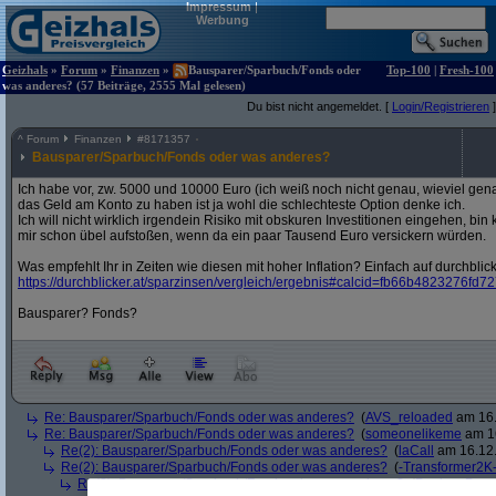
Impressum
|
Werbung
Geizhals
»
Forum
»
Finanzen
»
Bausparer/Sparbuch/Fonds oder
Top-100
|
Fresh-100
was anderes? (57 Beiträge, 2555 Mal gelesen)
Du bist nicht angemeldet. [
Login/Registrieren
]
^
Forum
Finanzen
#
8171357
Bausparer/Sparbuch/Fonds oder was anderes?
Ich habe vor, zw. 5000 und 10000 Euro (ich weiß noch nicht genau, wieviel ge
das Geld am Konto zu haben ist ja wohl die schlechteste Option denke ich.
Ich will nicht wirklich irgendein Risiko mit obskuren Investitionen eingehen, bi
mir schon übel aufstoßen, wenn da ein paar Tausend Euro versickern würden.
Was empfehlt Ihr in Zeiten wie diesen mit hoher Inflation? Einfach auf durchblick
https:/
/
durchblicker.at/
sparzinsen/
vergleich/
ergebnis#calcid=fb66b4823276fd
Bausparer? Fonds?
Re: Bausparer/Sparbuch/Fonds oder was anderes?
(
AVS_reloaded
am 16.
Re: Bausparer/Sparbuch/Fonds oder was anderes?
(
someonelikeme
am 16
Re(2): Bausparer/Sparbuch/Fonds oder was anderes?
(
laCall
am 16.12.
Re(2): Bausparer/Sparbuch/Fonds oder was anderes?
(
-Transformer2K
Re(3): Bausparer/Sparbuch/Fonds oder was anderes?
(
Paulas_Pap