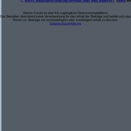
Re(4): Bausparer/Sparbuch/Fonds oder was anderes?
(
hhetl
am
Dieses Forum ist eine frei zugängliche Diskussionsplattform.
Der Betreiber übernimmt keine Verantwortung für den Inhalt der Beiträge und behält sich das
Recht vor, Beiträge mit rechtswidrigem oder anstößigem Inhalt zu löschen.
Datenschutzerklärung