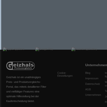
Unternehme
Cookie-
Blog
I
Einstellungen
f
Geizhals ist ein unabhängiges
Impressum
Preis- und Produktvergleichs-
W
Datenschutz
s
Portal, das mittels detaillierter Filter
AGB
T
und vielfältiger Features eine
Unternehmen
optimale Hilfestellung bei der
J
Kaufentscheidung bietet.
P