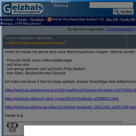
Impressum
|
Werbung
Geizhals
»
Forum
»
Haushalt
»
Welche Waschmaschine kaufen? (31
Top-100
|
Fresh-100
Beiträge, 1149 Mal gelesen)
Du bist nicht angemeldet. [
Login/Registrieren
]
^
Forum
Haushalt
#
8189164
Welche Waschmaschine kaufen?
Hello! Ich würde mir gerne eine neue Waschmaschine zulegen. Welche würdet 
- Preis bis 500€ ohne Lieferung/Montage
- soll leise sein
- soll wenig vibrieren und auf ihrem Platz bleiben
- kein Beko, Bauknecht oder Gorenje
Ich habe mal diese 3 hier ins Auge gefasst, andere Vorschläge sind willkommen
https:/
/
geizhals.at/
samsung-eco5180-ww80cgc04aaeeg-frontlader-a3073068.h
https:/
/
geizhals.at/
bosch-serie-4-wan28k43-frontlader-a2888043.html
https:/
/
geizhals.at/
hisense-wfqa1014evjmw-frontlader-20011091-a2901458.htm
Danke & lg
_______________________________________________________