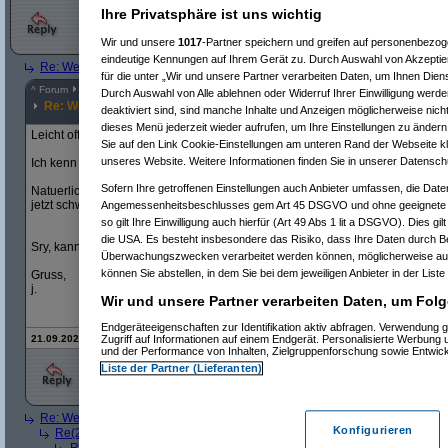
Ihre Privatsphäre ist uns wichtig
Wir und unsere
1017
-Partner speichern und greifen auf personenbezo
eindeutige Kennungen auf Ihrem Gerät zu. Durch Auswahl von Akzeptier
Re: Welche Waschmaschine kaufen?
(
Picard782000
am 21.09.2024, 22:5
für die unter „Wir und unsere Partner verarbeiten Daten, um Ihnen Dien
^
Forum
Haushalt
#
8189170
Durch Auswahl von Alle ablehnen oder Widerruf Ihrer Einwilligung werde
Re: Welche Waschmaschine kaufen?
deaktiviert sind, sind manche Inhalte und Anzeigen möglicherweise nicht
dieses Menü jederzeit wieder aufrufen, um Ihre Einstellungen zu ändern 
Leicht off topic: Aber wieso schauen WaMas heutzutage oft so scheis
se aus?
Sie auf den Link Cookie-Einstellungen am unteren Rand der Webseite kli
unseres Website. Weitere Informationen finden Sie in unserer Datensch
Ich kenn die als wortwoertliche "Weissware" - zuletzt haeuft sich aber o.g...
Sofern Ihre getroffenen Einstellungen auch Anbieter umfassen, die Daten
Natuerlich hab ich die nicht im Wohnzimmer stehen, dennoch... - gibts einen
jetzt schwarze WaMa-Akzente?)
Angemessenheitsbeschlusses gem Art 45 DSGVO und ohne geeignete G
so gilt Ihre Einwilligung auch hierfür (Art 49 Abs 1 lit a DSGVO). Dies gi
die USA. Es besteht insbesondere das Risiko, dass Ihre Daten durch B
Sry, kann Dir nicht helfen, wuensche aber viel Erfolg bei der Auswahl.
Überwachungszwecken verarbeitet werden können, möglicherweise auc
können Sie abstellen, in dem Sie bei dem jeweiligen Anbieter in der Liste
Gruss,
j.
Wir und unsere Partner verarbeiten Daten, um Folg
Endgeräteeigenschaften zur Identifikation aktiv abfragen. Verwendung 
21.09.2024, 23:04 Uhr - Editiert von
Psychopath
, alte Version:
hier
Zugriff auf Informationen auf einem Endgerät. Personalisierte Werbung
und der Performance von Inhalten, Zielgruppenforschung sowie Entwic
Liste der Partner (Lieferanten)
Re: Welche Waschmaschine kaufen?
(
AVS_reloaded
am 21.09.2024, 23
Konfigurieren
Re(2): Welche Waschmaschine kaufen?
(
cell2ndform
am 22.09.2024, 0