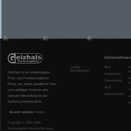
Unternehme
Cookie-
Blog
I
Einstellungen
f
Geizhals ist ein unabhängiges
Impressum
Preis- und Produktvergleichs-
W
Datenschutz
s
Portal, das mittels detaillierter Filter
AGB
T
und vielfältiger Features eine
Unternehmen
optimale Hilfestellung bei der
J
Kaufentscheidung bietet.
P
Ansicht wählen:
Mobile
Copyright © 1997-2026
Preisvergleich Internet Services