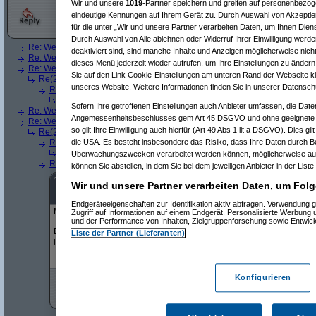
Wir und unsere
1019
-Partner speichern und greifen auf personenbezo
eindeutige Kennungen auf Ihrem Gerät zu. Durch Auswahl von Akzeptier
für die unter „Wir und unsere Partner verarbeiten Daten, um Ihnen Dien
Durch Auswahl von Alle ablehnen oder Widerruf Ihrer Einwilligung werde
Re: Welche Waschmaschine kaufen?
(
Picard782000
am 21.09.2024, 22:5
deaktiviert sind, sind manche Inhalte und Anzeigen möglicherweise nicht
Re: Welche Waschmaschine kaufen?
(
Psychopath
am 21.09.2024, 23:03:
dieses Menü jederzeit wieder aufrufen, um Ihre Einstellungen zu ändern 
Re: Welche Waschmaschine kaufen?
(
AVS_reloaded
am 21.09.2024, 23
Sie auf den Link Cookie-Einstellungen am unteren Rand der Webseite kli
Re(2): Welche Waschmaschine kaufen?
(
cell2ndform
am 22.09.2024, 0
unseres Website. Weitere Informationen finden Sie in unserer Datensch
Re(3): Welche Waschmaschine kaufen?
(
AVS_reloaded
am 22.09.2
Re(4): Welche Waschmaschine kaufen?
(
cell2ndform
am 22.09.20
Sofern Ihre getroffenen Einstellungen auch Anbieter umfassen, die Daten
Re: Welche Waschmaschine kaufen?
(
someonelikeme
am 22.09.2024, 00:
Angemessenheitsbeschlusses gem Art 45 DSGVO und ohne geeignete G
Re: Welche Waschmaschine kaufen?
(
Ykä
am 22.09.2024, 13:22:44)
so gilt Ihre Einwilligung auch hierfür (Art 49 Abs 1 lit a DSGVO). Dies gi
Re(2): Welche Waschmaschine kaufen?
(
Psychopath
am 22.09.2024, 1
Re(3): Welche Waschmaschine kaufen?
(
Picard782000
am 23.09.202
die USA. Es besteht insbesondere das Risiko, dass Ihre Daten durch B
Re(4): Welche Waschmaschine kaufen?
(
Psychopath
am 23.09.20
Überwachungszwecken verarbeitet werden können, möglicherweise auc
Re(3): Welche Waschmaschine kaufen?
(
pong
am 24.09.2024, 11:1
können Sie abstellen, in dem Sie bei dem jeweiligen Anbieter in der Liste
^
Forum
Haushalt
#
8189319
Wir und unsere Partner verarbeiten Daten, um Folg
Re(4): Welche Waschmaschine kaufen?
Endgeräteeigenschaften zur Identifikation aktiv abfragen. Verwendung 
Meine Herdplatte hat auch keine App-Benachrichtigung.
Zugriff auf Informationen auf einem Endgerät. Personalisierte Werbung
und der Performance von Inhalten, Zielgruppenforschung sowie Entwic
Besten Gruss,
Liste der Partner (Lieferanten)
j.
Konfigurieren