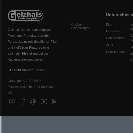
Unternehme
Cookie-
Blog
I
Einstellungen
f
Geizhals ist ein unabhängiges
Impressum
Preis- und Produktvergleichs-
W
Datenschutz
s
Portal, das mittels detaillierter Filter
AGB
T
und vielfältiger Features eine
Unternehmen
optimale Hilfestellung bei der
J
Kaufentscheidung bietet.
P
Ansicht wählen:
Mobile
Copyright © 1997-2026
Preisvergleich Internet Services
AG