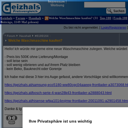
Impressum
|
Werbung
Geizhals
»
Forum
»
Haushalt
»
Welche Waschmaschine kaufen? (31
Top-100
|
Fresh-100
Beiträge, 1149 Mal gelesen)
Du bist nicht angemeldet. [
Login/Registrieren
]
^
Forum
Haushalt
#
8189164
Welche Waschmaschine kaufen?
Hello! Ich würde mir gerne eine neue Waschmaschine zulegen. Welche würdet 
- Preis bis 500€ ohne Lieferung/Montage
- soll leise sein
- soll wenig vibrieren und auf ihrem Platz bleiben
- kein Beko, Bauknecht oder Gorenje
Ich habe mal diese 3 hier ins Auge gefasst, andere Vorschläge sind willkommen
https:/
/
geizhals.at/
samsung-eco5180-ww80cgc04aaeeg-frontlader-a3073068.h
https:/
/
geizhals.at/
bosch-serie-4-wan28k43-frontlader-a2888043.html
https:/
/
geizhals.at/
hisense-wfqa1014evjmw-frontlader-20011091-a2901458.htm
Danke & lg
_______________________________________________________
Ihre Privatsphäre ist uns wichtig