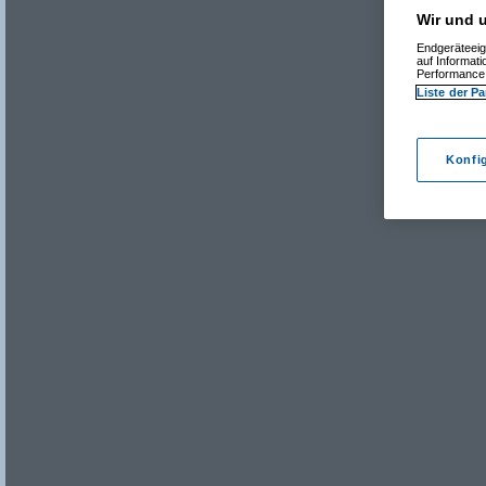
Wir und u
Endgeräteeig
auf Informat
Performance 
Liste der Pa
Konfi