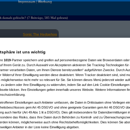
Impressum
|
Werbung
damals gelöscht? (7 Beiträge, 585 Mal gelesen)
Sonic The Hedgehog
29.06.2025, 00:47:55
atsphäre ist uns wichtig
ere
1019
-Partner speichern und greifen auf personenbezogene Daten wie Browserdaten oder 
f Ihrem Gerät zu. Durch Auswahl von Akzeptieren aktivieren Sie Tracking-Technologien für d
artner verarbeiten Daten, um Ihnen Dienste bereitzustellen“ aufgeführten Zwecke. Durch Aus
 Widerruf Ihrer Einwilligung werden diese deaktiviert. Wenn Tracker deaktiviert sind, sind m
 möglicherweise nicht mehr so relevant für Sie. Sie können dieses Menü jederzeit wieder auf
 zu ändern oder Ihre Einwilligung zu widerrufen, indem Sie auf den Link Cookie-Einstellunge
löscht?
(
AVS_reloaded
am 29.06.2025, 16:29:36)
eite klicken. Ihre Einstellungen gelten innerhalb unseres Website. Weitere Informationen fin
ls gelöscht?
(
Xenozid
am 21.11.2025, 15:30:27)
nschutzerklärung.
amals gelöscht?
(
AVS_reloaded
am 21.11.2025, 15:55:10)
 damals gelöscht?
(
Desolationrob
am 24.11.2025, 11:21:38)
etroffenen Einstellungen auch Anbieter umfassen, die Daten in Drittstaaten ohne Vorliegen ei
ich damals gelöscht?
(
AVS_reloaded
am 24.11.2025, 12:49:23)
itsbeschlusses gem Art 45 DSGVO und ohne geeignete Garantien gem Art 46 DSGVO übermi
amals gelöscht?
(
Lazy Jones
am 25.11.2025, 01:54:03)
gung auch hierfür (Art 49 Abs 1 lit a DSGVO). Dies gilt insbesondere für Datenübermittlungen i
esondere das Risiko, dass Ihre Daten durch Behörden zu Kontroll- und zu Überwachungsz
Dieses Forum ist eine frei zugängliche Diskussionsplattform.
werden können, möglicherweise auch ohne Rechtsbehelfsmöglichkeiten. Dies können Sie abst
wortung für den Inhalt der Beiträge und behält sich das Recht vor, Beiträge mit rechtswidrig
eweiligen Anbieter in der Liste keine Einwilligung abgeben.
Datenschutzerklärung