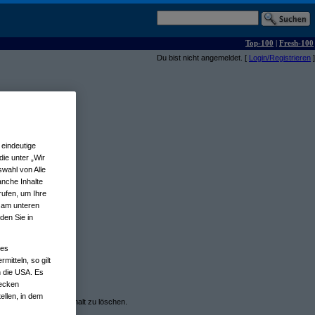
Top-100
|
Fresh-100
Du bist nicht angemeldet. [
Login/Registrieren
]
eindeutige
ie unter „Wir
wahl von Alle
anche Inhalte
rufen, um Ihre
n am unteren
den Sie in
nes
tteln, so gilt
n die USA. Es
wecken
ellen, in dem
em oder anstößigem Inhalt zu löschen.