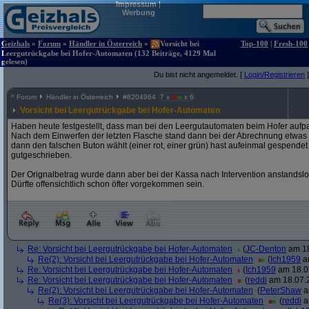
Impressum
|
Werbung
Geizhals
»
Forum
»
Händler in Österreich
»
Vorsicht bei
Top-100
|
Fresh-100
Leergutrückgabe bei Hofer-Automaten (132 Beiträge, 4129 Mal
gelesen)
Du bist nicht angemeldet. [
Login/Registrieren
]
^
Forum
Händler in Österreich
#
8204964
7 x
x 6
Vorsicht bei Leergutrückgabe bei Hofer-Automaten
Haben heute festgestellt, dass man bei den Leergutautomaten beim Hofer auf
Nach dem Einwerfen der letzten Flasche stand dann bei der Abrechnung etwa
dann den falschen Buton wählt (einer rot, einer grün) hast aufeinmal gespend
gutgeschrieben.
Der Orignalbetrag wurde dann aber bei der Kassa nach Intervention anstandslo
Dürfte offensichtlich schon öfter vorgekommen sein.
Re: Vorsicht bei Leergutrückgabe bei Hofer-Automaten
(
JC-Denton
am 18
Re(2): Vorsicht bei Leergutrückgabe bei Hofer-Automaten
(
Ich1959
am
Re: Vorsicht bei Leergutrückgabe bei Hofer-Automaten
(
Ich1959
am 18.07
Re: Vorsicht bei Leergutrückgabe bei Hofer-Automaten
(
reddi
am 18.07.2
Re(2): Vorsicht bei Leergutrückgabe bei Hofer-Automaten
(
PeterShaw
a
Re(3): Vorsicht bei Leergutrückgabe bei Hofer-Automaten
(
reddi
a