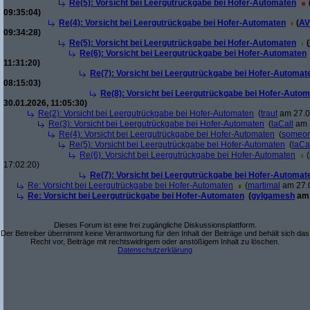
Re(5): Vorsicht bei Leergutrückgabe bei Hofer-Automaten
09:35:04)
Re(4): Vorsicht bei Leergutrückgabe bei Hofer-Automaten
(
AV
09:34:28)
Re(5): Vorsicht bei Leergutrückgabe bei Hofer-Automaten
(
Re(6): Vorsicht bei Leergutrückgabe bei Hofer-Automaten
11:31:20)
Re(7): Vorsicht bei Leergutrückgabe bei Hofer-Automat
08:15:03)
Re(8): Vorsicht bei Leergutrückgabe bei Hofer-Auto
30.01.2026, 11:05:30)
Re(2): Vorsicht bei Leergutrückgabe bei Hofer-Automaten
(
traut
am 27.0
Re(3): Vorsicht bei Leergutrückgabe bei Hofer-Automaten
(
laCall
am 2
Re(4): Vorsicht bei Leergutrückgabe bei Hofer-Automaten
(
someon
Re(5): Vorsicht bei Leergutrückgabe bei Hofer-Automaten
(
laCa
Re(6): Vorsicht bei Leergutrückgabe bei Hofer-Automaten
(
17:02:20)
Re(7): Vorsicht bei Leergutrückgabe bei Hofer-Automat
Re: Vorsicht bei Leergutrückgabe bei Hofer-Automaten
(
martimal
am 27.0
Re: Vorsicht bei Leergutrückgabe bei Hofer-Automaten
(
gylgamesh
am 
Dieses Forum ist eine frei zugängliche Diskussionsplattform.
Der Betreiber übernimmt keine Verantwortung für den Inhalt der Beiträge und behält sich das
Recht vor, Beiträge mit rechtswidrigem oder anstößigem Inhalt zu löschen.
Datenschutzerklärung