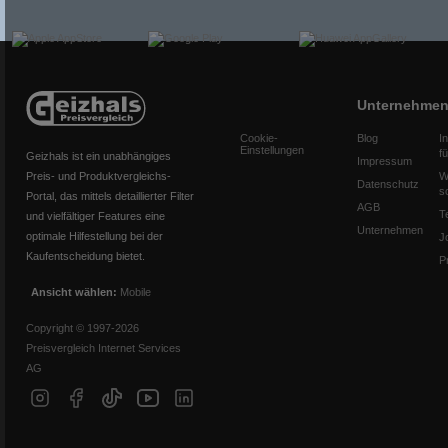
Unternehme
Cookie-
Blog
I
Einstellungen
f
Geizhals ist ein unabhängiges
Impressum
Preis- und Produktvergleichs-
W
Datenschutz
s
Portal, das mittels detaillierter Filter
AGB
T
und vielfältiger Features eine
Unternehmen
optimale Hilfestellung bei der
J
Kaufentscheidung bietet.
P
Ansicht wählen:
Mobile
Copyright © 1997-2026
Preisvergleich Internet Services
AG