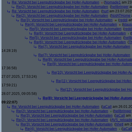
Re: Vorsicht bei Leergutrückgabe bei Hofer-Automaten
(
Nomade1
am 23.
Re(2): Vorsicht bei Leergutrückgabe bei Hofer-Automaten
(
hellbringer
am
Re: Vorsicht bei Leergutrückgabe bei Hofer-Automaten
(
hurt
am 23.07.2025
Re(2): Vorsicht bei Leergutrückgabe bei Hofer-Automaten
(
NotATHome
Re(3): Vorsicht bei Leergutrückgabe bei Hofer-Automaten
(
reddi
am
Re(4): Vorsicht bei Leergutrückgabe bei Hofer-Automaten
(
klaus
Re(5): Vorsicht bei Leergutrückgabe bei Hofer-Automaten
(
redd
Re(6): Vorsicht bei Leergutrückgabe bei Hofer-Automaten
(
Re(5): Vorsicht bei Leergutrückgabe bei Hofer-Automaten
(
hell
Re(6): Vorsicht bei Leergutrückgabe bei Hofer-Automaten
(
T
Re(7): Vorsicht bei Leergutrückgabe bei Hofer-Automaten
14:28:19)
Re(7): Vorsicht bei Leergutrückgabe bei Hofer-Automaten
Re(8): Vorsicht bei Leergutrückgabe bei Hofer-Automat
Re(9): Vorsicht bei Leergutrückgabe bei Hofer-Auto
17:36:58)
Re(10): Vorsicht bei Leergutrückgabe bei Hofer-
27.07.2025, 17:53:24)
Re(11): Vorsicht bei Leergutrückgabe bei Hofe
17:59:21)
Re(12): Vorsicht bei Leergutrückgabe bei H
28.07.2025, 09:05:58)
Re(8): Vorsicht bei Leergutrückgabe bei Hofer-Auto
09:22:07)
Re: Vorsicht bei Leergutrückgabe bei Hofer-Automaten
(
laCall
am 26.01.20
Re(2): Vorsicht bei Leergutrückgabe bei Hofer-Automaten
(
hellbringer
Re(3): Vorsicht bei Leergutrückgabe bei Hofer-Automaten
(
laCall
am 2
Re(2): Vorsicht bei Leergutrückgabe bei Hofer-Automaten
(
AVS_reload
Re(3): Vorsicht bei Leergutrückgabe bei Hofer-Automaten
(
hhetl
am 2
Re(4): Vorsicht bei Leergutrückgabe bei Hofer-Automaten
(
laCall