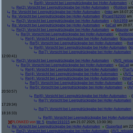
Re(6): Vorsicht bei Leergutrückgabe bei Hofer-Automaten
(
Re(2): Vorsicht bei Leergutrückgabe bei Hofer-Automaten
(
Roliboli
am 
Re: Vorsicht bei Leergutrückgabe bei Hofer-Automaten
(
mko
am 18.07.20
Re: Vorsicht bei Leergutrückgabe bei Hofer-Automaten
(
Picard782000
am 1
Re(2): Vorsicht bei Leergutrückgabe bei Hofer-Automaten
(
Ich1959
am 
Re: Vorsicht bei Leergutrückgabe bei Hofer-Automaten
(
laCall
am 20.07.
Re(2): Vorsicht bei Leergutrückgabe bei Hofer-Automaten
(
klausiw
am
Re(3): Vorsicht bei Leergutrückgabe bei Hofer-Automaten
(
hellbrin
Re(4): Vorsicht bei Leergutrückgabe bei Hofer-Automaten
(
klausiw
Re(5): Vorsicht bei Leergutrückgabe bei Hofer-Automaten
(
hel
Re(6): Vorsicht bei Leergutrückgabe bei Hofer-Automaten
(
k
Re(7): Vorsicht bei Leergutrückgabe bei Hofer-Automaten
12:00:41)
Re(2): Vorsicht bei Leergutrückgabe bei Hofer-Automaten
(
AVS_reloa
Re(3): Vorsicht bei Leergutrückgabe bei Hofer-Automaten
(
laCall
am
Re(4): Vorsicht bei Leergutrückgabe bei Hofer-Automaten
(
TuxT
Re(4): Vorsicht bei Leergutrückgabe bei Hofer-Automaten
(
AVS_
Re(4): Vorsicht bei Leergutrückgabe bei Hofer-Automaten
(
hhetl
Re(5): Vorsicht bei Leergutrückgabe bei Hofer-Automaten
(
laC
Re(5): Vorsicht bei Leergutrückgabe bei Hofer-Automaten
(
AV
20:50:57)
Re(6): Vorsicht bei Leergutrückgabe bei Hofer-Automaten
(
Re(7): Vorsicht bei Leergutrückgabe bei Hofer-Automaten
17:29:34)
Re(7): Vorsicht bei Leergutrückgabe bei Hofer-Automaten
18:16:33)
Re(8): Vorsicht bei Leergutrückgabe bei Hofer-Automat
PLONKED von
Mr. 5
(
muller191015
am 21.07.2025, 13:00:36)
Re: Vorsicht bei Leergutrückgabe bei Hofer-Automaten
(
Superfast
am 22.
Re(2): Vorsicht bei Leergutrückgabe bei Hofer-Automaten
(
AVS_reload