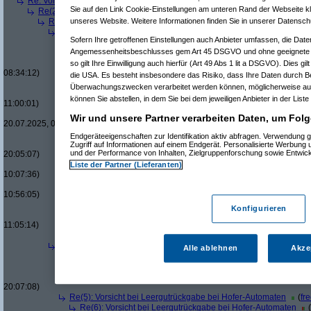
Re: Vorsicht bei Leergutrückgabe bei Hofer-Automaten
(
TuxTux
am 18.0
Sie auf den Link Cookie-Einstellungen am unteren Rand der Webseite kli
Re(2): Vorsicht bei Leergutrückgabe bei Hofer-Automaten
(
mossess
a
Re(3): Vorsicht bei Leergutrückgabe bei Hofer-Automaten
(
TuxTux
unseres Website. Weitere Informationen finden Sie in unserer Datensch
Re(4): Vorsicht bei Leergutrückgabe bei Hofer-Automaten
(
moss
Sofern Ihre getroffenen Einstellungen auch Anbieter umfassen, die Daten
Re(5): Vorsicht bei Leergutrückgabe bei Hofer-Automaten
(
Tu
Angemessenheitsbeschlusses gem Art 45 DSGVO und ohne geeignete G
Re(6): Vorsicht bei Leergutrückgabe bei Hofer-Automaten
(
Re(7): Vorsicht bei Leergutrückgabe bei Hofer-Automaten
so gilt Ihre Einwilligung auch hierfür (Art 49 Abs 1 lit a DSGVO). Dies gi
08:34:12)
die USA. Es besteht insbesondere das Risiko, dass Ihre Daten durch B
Re(8): Vorsicht bei Leergutrückgabe bei Hofer-Automat
Überwachungszwecken verarbeitet werden können, möglicherweise auc
Re(9): Vorsicht bei Leergutrückgabe bei Hofer-Auto
können Sie abstellen, in dem Sie bei dem jeweiligen Anbieter in der Liste
11:00:01)
Re(10): Vorsicht bei Leergutrückgabe bei Hofer-
Wir und unsere Partner verarbeiten Daten, um Folg
20.07.2025, 09:45:51)
Re(7): Vorsicht bei Leergutrückgabe bei Hofer-Automaten
Endgeräteeigenschaften zur Identifikation aktiv abfragen. Verwendung 
Re(8): Vorsicht bei Leergutrückgabe bei Hofer-Automat
Zugriff auf Informationen auf einem Endgerät. Personalisierte Werbung
und der Performance von Inhalten, Zielgruppenforschung sowie Entwic
20:05:07)
Re(8): Vorsicht bei Leergutrückgabe bei Hofer-Automat
Liste der Partner (Lieferanten)
10:07:36)
Re(9): Vorsicht bei Leergutrückgabe bei Hofer-Auto
10:56:05)
Re(5): Vorsicht bei Leergutrückgabe bei Hofer-Automaten
(
Gott
Konfigurieren
Re(6): Vorsicht bei Leergutrückgabe bei Hofer-Automaten
(
P
11:05:14)
Re(7): Vorsicht bei Leergutrückgabe bei Hofer-Automaten
Re(4): Vorsicht bei Leergutrückgabe bei Hofer-Automaten
(
Ich1
Alle ablehnen
Akze
Re(5): Vorsicht bei Leergutrückgabe bei Hofer-Automaten
(
Gott
Re(6): Vorsicht bei Leergutrückgabe bei Hofer-Automaten
(
Re(6): Vorsicht bei Leergutrückgabe bei Hofer-Automaten
(
D
20:07:08)
Re(5): Vorsicht bei Leergutrückgabe bei Hofer-Automaten
(
fr
Re(6): Vorsicht bei Leergutrückgabe bei Hofer-Automaten
(