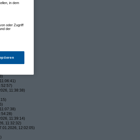
ellen, in dem
von oder Zugriff
und der
:27)
eptieren
12:25:49)
)
026, 13:01:41)
3)
11:06:41)
:52:57)
026, 11:38:38)
:15)
6)
11:07:38)
:54:28)
026, 11:39:14)
6, 11:32:32)
.01.2026, 12:02:05)
)