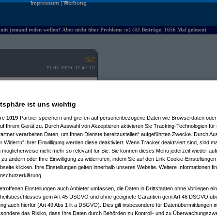
Impressum
|
Werbung
t jemand reden wollen? Aber nicht über Probleme ;o) (43 Beiträge, 1656 Mal gelesen)
^L^
11.01.2026, 11:47:12
atsphäre ist uns wichtig
ach und anonym.
artner:innen verbunden.
ere
1019
-Partner speichern und greifen auf personenbezogene Daten wie Browserdaten oder 
rufer:innen.
f Ihrem Gerät zu. Durch Auswahl von Akzeptieren aktivieren Sie Tracking-Technologien für d
artner verarbeiten Daten, um Ihnen Dienste bereitzustellen“ aufgeführten Zwecke. Durch Aus
 Widerruf Ihrer Einwilligung werden diese deaktiviert. Wenn Tracker deaktiviert sind, sind m
 möglicherweise nicht mehr so relevant für Sie. Sie können dieses Menü jederzeit wieder auf
 zu ändern oder Ihre Einwilligung zu widerrufen, indem Sie auf den Link Cookie-Einstellunge
eite klicken. Ihre Einstellungen gelten innerhalb unseres Website. Weitere Informationen fin
nschutzerklärung.
etroffenen Einstellungen auch Anbieter umfassen, die Daten in Drittstaaten ohne Vorliegen ei
hen Telefondienst
itsbeschlusses gem Art 45 DSGVO und ohne geeignete Garantien gem Art 46 DSGVO übermi
gung auch hierfür (Art 49 Abs 1 lit a DSGVO). Dies gilt insbesondere für Datenübermittlungen i
esondere das Risiko, dass Ihre Daten durch Behörden zu Kontroll- und zu Überwachungsz