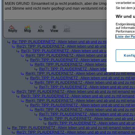
verarbeitet 
M)EIN GRUND: Einsamkeit ist ja recht praktisch, aber die Umgangssprache
Sie bei dem j
und Stimme wird nicht mehr gepflegt und man verstummt mit der Zeit.
Wir und u
_____________________________________________________________
Endgeräteeig
auf Informat
Performance 
Liste der Pa
Re: TIPP: PLAUDERNETZ - Allein leben und ab und zu mit jemand reden wo
Re(2): TIPP: PLAUDERNETZ - Allein leben und ab und zu mit jemand red
Re(3): TIPP: PLAUDERNETZ - Allein leben und ab und zu mit jemand 
Re(4): TIPP: PLAUDERNETZ - Allein leben und ab und zu mit jeman
Konfi
Re(5): TIPP: PLAUDERNETZ - Allein leben und ab und zu mit je
Re(6): TIPP: PLAUDERNETZ - Allein leben und ab und zu mit
Re(7): TIPP: PLAUDERNETZ - Allein leben und ab und zu m
Re(4): TIPP: PLAUDERNETZ - Allein leben und ab und zu mit jeman
Re(5): TIPP: PLAUDERNETZ - Allein leben und ab und zu mit je
Re(6): TIPP: PLAUDERNETZ - Allein leben und ab und zu mit
Re(7): TIPP: PLAUDERNETZ - Allein leben und ab und zu m
Re(2): TIPP: PLAUDERNETZ - Allein leben und ab und zu mit jemand red
Re(3): TIPP: PLAUDERNETZ - Allein leben und ab und zu mit jemand 
Re(4): TIPP: PLAUDERNETZ - Allein leben und ab und zu mit jeman
Re(5): TIPP: PLAUDERNETZ - Allein leben und ab und zu mit je
Re(6): TIPP: PLAUDERNETZ - Allein leben und ab und zu mit
Re(7): TIPP: PLAUDERNETZ - Allein leben und ab und zu m
Re(8): TIPP: PLAUDERNETZ - Allein leben und ab und z
Re(9): TIPP: PLAUDERNETZ - Allein leben und ab und
Re: TIPP: PLAUDERNETZ - Allein leben und ab und zu mit jemand reden wo
Re(2): TIPP: PLAUDERNETZ - Allein leben und ab und zu mit jemand red