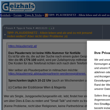
Geizhals
»
Forum
»
Tipps & Tricks
»
TIPP: PLAUDERNETZ - Allein leben und ab und zu mi
^
Forum
Tipps & Tricks
#
8213123
x 4
TIPP: PLAUDERNETZ - Allein leben und ab und zu mit jemand
reden wollen? Aber nicht über Probleme ;o)
https:/
/
plaudernetz.at/
Ihre Priv
Das Plaudernetz ist keine Hilfe-Nummer für Notfälle
Es ist für alle da, die auf der Suche nach einem guten Gespräch sind. Einf
Wer die
05 1776 100
wählt, wird per Zufallsprinzip mitfreiwilligen Plauderp
Wir und uns
Die Kosten für das Telefonat richten sich nach dem Telefontarifvertrag der An
Kennungen au
und unsere P
Wer selber als Plauderpartner:in mitmachen möchte:
ablehnen oder
https:/
/
plaudernetz.at/
plauderpartnerin-werdenregistrieren.
und Anzeigen
Sprechzeiten täglich 10-22 Uhr
(auch an Wochenenden und Feiertagen)
Einstellungen
Rand der Webs
(c) Caritas der Erzdiözese Wien & Magenta
unserer Date
Sofern Ihre g
Wer als Single, Junggeselle/Jungesellin etc. lebt, findet hier einen ehrenamtlic
Angemessenhe
um über Dies & Das zu reden und "Small Talk" und mehr zu trainieren.
Ihre Einwilli
(Keine Probleme, nicht über Religionen, keine Partnerbörse etc.)
besteht insb