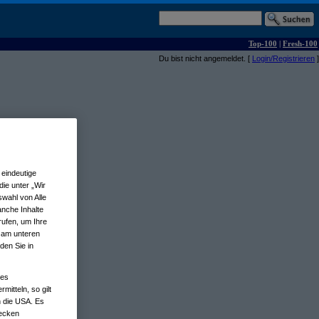
Top-100
|
Fresh-100
Du bist nicht angemeldet. [
Login/Registrieren
]
eindeutige
ie unter „Wir
wahl von Alle
anche Inhalte
rufen, um Ihre
n am unteren
den Sie in
nes
tteln, so gilt
n die USA. Es
wecken