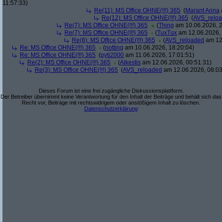
11:57:33)
Re(11): MS Office OHNE(!!!) 365
(
Marant Anna
Re(12): MS Office OHNE(!!!) 365
(
AVS_relo
Re(7): MS Office OHNE(!!!) 365
(
Thing
am 10.06.2026, 2
Re(7): MS Office OHNE(!!!) 365
(
TuxTux
am 12.06.2026, 
Re(8): MS Office OHNE(!!!) 365
(
AVS_reloaded
am 12.
Re: MS Office OHNE(!!!) 365
(
notting
am 10.06.2026, 18:20:04)
Re: MS Office OHNE(!!!) 365
(
pyti2000
am 11.06.2026, 17:01:51)
Re(2): MS Office OHNE(!!!) 365
(
Alkestis
am 12.06.2026, 00:51:31)
Re(3): MS Office OHNE(!!!) 365
(
AVS_reloaded
am 12.06.2026, 08:03
Dieses Forum ist eine frei zugängliche Diskussionsplattform.
Der Betreiber übernimmt keine Verantwortung für den Inhalt der Beiträge und behält sich das
Recht vor, Beiträge mit rechtswidrigem oder anstößigem Inhalt zu löschen.
Datenschutzerklärung