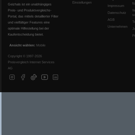
Einstellungen
f
Geizhals ist ein unabhängiges
Impressum
Preis- und Produktvergleichs-
W
Datenschutz
s
Portal, das mittels detaillierter Filter
AGB
T
und vielfältiger Features eine
Unternehmen
optimale Hilfestellung bei der
J
Kaufentscheidung bietet.
P
Ansicht wählen:
Mobile
Copyright © 1997-2026
Preisvergleich Internet Services
AG