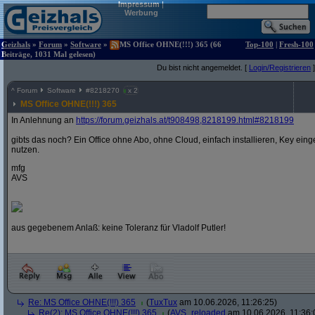
Impressum
|
Werbung
Geizhals
»
Forum
»
Software
»
MS Office OHNE(!!!) 365 (66
Top-100
|
Fresh-100
Beiträge, 1031 Mal gelesen)
Du bist nicht angemeldet. [
Login/Registrieren
]
^
Forum
Software
#
8218270
x 2
MS Office OHNE(!!!) 365
In Anlehnung an
https:/
/
forum.geizhals.at/
t908498,8218199.html#8218199
gibts das noch? Ein Office ohne Abo, ohne Cloud, einfach installieren, Key ei
nutzen.
mfg
AVS
aus gegebenem Anlaß: keine Toleranz für Vladolf Putler!
Re: MS Office OHNE(!!!) 365
(
TuxTux
am 10.06.2026, 11:26:25)
Re(2): MS Office OHNE(!!!) 365
(
AVS_reloaded
am 10.06.2026, 11:36: