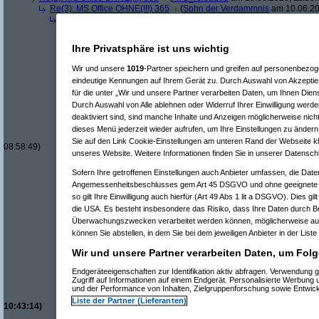
Re(3): MS Office OHNE(!!!) 365
(
Sohn der Verdammnis
am 10.06.20
Re(4): MS Office OHNE(!!!) 365
(
AVS_reloaded
am 10.06.2026, 1
Re(5): MS Office OHNE(!!!) 365
(
Desolationrob
am 10.06.2026, 
Re(6): MS Office OHNE(!!!) 365
(
AVS_reloaded
am 10.06.202
Ihre Privatsphäre ist uns wichtig
Re(7): MS Office OHNE(!!!) 365
(
Desolationrob
am 10.06.
Re(8): MS Office OHNE(!!!) 365
(
AVS_reloaded
am 10.
Wir und unsere
1019
-Partner speichern und greifen auf personenbezo
Re(9): MS Office OHNE(!!!) 365
(
Desolationrob
am 1
eindeutige Kennungen auf Ihrem Gerät zu. Durch Auswahl von Akzeptier
Re(10): MS Office OHNE(!!!) 365
(
AVS_reloaded
a
für die unter „Wir und unsere Partner verarbeiten Daten, um Ihnen Dien
Re(11): MS Office OHNE(!!!) 365
(
Desolation
Re(12): MS Office OHNE(!!!) 365
(
AVS_relo
Durch Auswahl von Alle ablehnen oder Widerruf Ihrer Einwilligung werde
Re(13): MS Office OHNE(!!!) 365
(
Desol
deaktiviert sind, sind manche Inhalte und Anzeigen möglicherweise nicht
Re(14): MS Office OHNE(!!!) 365
(
AVS_
dieses Menü jederzeit wieder aufrufen, um Ihre Einstellungen zu ändern 
Re(15): MS Office OHNE(!!!) 365
(
Sie auf den Link Cookie-Einstellungen am unteren Rand der Webseite kli
08:58:49)
unseres Website. Weitere Informationen finden Sie in unserer Datensch
Re(8): MS Office OHNE(!!!) 365
(
Alkestis
am 10.06.202
Re(9): MS Office OHNE(!!!) 365
(
Desolationrob
am 1
Sofern Ihre getroffenen Einstellungen auch Anbieter umfassen, die Daten
Re(10): MS Office OHNE(!!!) 365
(
Alkestis
am 12.
Angemessenheitsbeschlusses gem Art 45 DSGVO und ohne geeignete G
Re(11): MS Office OHNE(!!!) 365
(
AVS_reloade
so gilt Ihre Einwilligung auch hierfür (Art 49 Abs 1 lit a DSGVO). Dies gi
Re(12): MS Office OHNE(!!!) 365
(
Alkestis
am
die USA. Es besteht insbesondere das Risiko, dass Ihre Daten durch B
Re(13): MS Office OHNE(!!!) 365
(
AVS_
Re(11): MS Office OHNE(!!!) 365
(
Desolationro
Überwachungszwecken verarbeitet werden können, möglicherweise auc
Re(12): MS Office OHNE(!!!) 365
(
AVS_relo
können Sie abstellen, in dem Sie bei dem jeweiligen Anbieter in der Liste
Re(13): MS Office OHNE(!!!) 365
(
Desolat
Wir und unsere Partner verarbeiten Daten, um Folg
Re(14): MS Office OHNE(!!!) 365
(
AVS_
Re(12): MS Office OHNE(!!!) 365
(
Alkestis
Endgeräteeigenschaften zur Identifikation aktiv abfragen. Verwendung 
Re(13): MS Office OHNE(!!!) 365
(
Desol
Zugriff auf Informationen auf einem Endgerät. Personalisierte Werbung
Re(14): MS Office OHNE(!!!) 365
(
Al
und der Performance von Inhalten, Zielgruppenforschung sowie Entwic
Re(15): MS Office OHNE(!!!) 365
(
Liste der Partner (Lieferanten)
10:43:14)
Re(5): MS Office OHNE(!!!) 365
(
Marant Anna
am 10.06.2026, 1