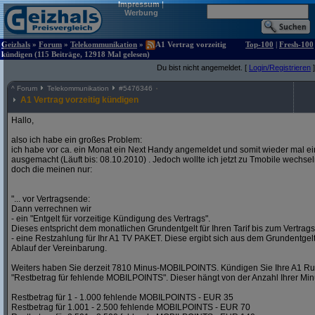
Impressum
|
Werbung
Geizhals
»
Forum
»
Telekommunikation
»
A1 Vertrag vorzeitig
Top-100
|
Fresh-100
kündigen (115 Beiträge, 12918 Mal gelesen)
Du bist nicht angemeldet. [
Login/Registrieren
]
^
Forum
Telekommunikation
#
5476346
A1 Vertrag vorzeitig kündigen
Hallo,
also ich habe ein großes Problem:
ich habe vor ca. ein Monat ein Next Handy angemeldet und somit wieder mal ei
ausgemacht (Läuft bis: 08.10.2010) . Jedoch wollte ich jetzt zu Tmobile wechse
doch die meinen nur:
"... vor Vertragsende:
Dann verrechnen wir
- ein "Entgelt für vorzeitige Kündigung des Vertrags".
Dieses entspricht dem monatlichen Grundentgelt für Ihren Tarif bis zum Vertrag
- eine Restzahlung für Ihr A1 TV PAKET. Diese ergibt sich aus dem Grundentgel
Ablauf der Vereinbarung.
Weiters haben Sie derzeit 7810 Minus-MOBILPOINTS. Kündigen Sie Ihre A1 Ru
"Restbetrag für fehlende MOBILPOINTS". Dieser hängt von der Anzahl Ihrer 
Restbetrag für 1 - 1.000 fehlende MOBILPOINTS - EUR 35
Restbetrag für 1.001 - 2.500 fehlende MOBILPOINTS - EUR 70