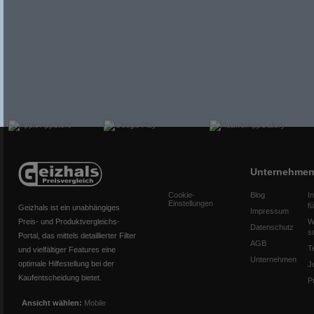
Unternehme
Cookie-
Blog
I
Einstellungen
f
Geizhals ist ein unabhängiges
Impressum
Preis- und Produktvergleichs-
W
Datenschutz
s
Portal, das mittels detaillierter Filter
AGB
T
und vielfältiger Features eine
Unternehmen
optimale Hilfestellung bei der
J
Kaufentscheidung bietet.
P
Ansicht wählen:
Mobile