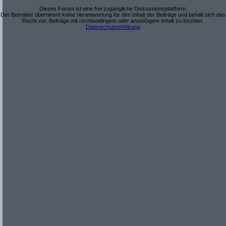
Dieses Forum ist eine frei zugängliche Diskussionsplattform.
Der Betreiber übernimmt keine Verantwortung für den Inhalt der Beiträge und behält sich das
Recht vor, Beiträge mit rechtswidrigem oder anstößigem Inhalt zu löschen.
Datenschutzerklärung