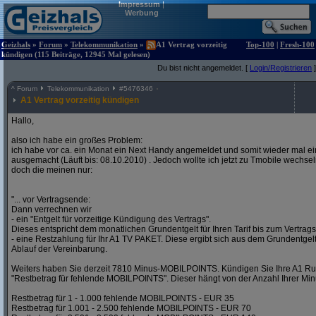
Impressum
|
Werbung
Geizhals
»
Forum
»
Telekommunikation
»
A1 Vertrag vorzeitig
Top-100
|
Fresh-100
kündigen (115 Beiträge, 12945 Mal gelesen)
Du bist nicht angemeldet. [
Login/Registrieren
]
^
Forum
Telekommunikation
#
5476346
A1 Vertrag vorzeitig kündigen
Hallo,
also ich habe ein großes Problem:
ich habe vor ca. ein Monat ein Next Handy angemeldet und somit wieder mal ei
ausgemacht (Läuft bis: 08.10.2010) . Jedoch wollte ich jetzt zu Tmobile wechse
doch die meinen nur:
"... vor Vertragsende:
Dann verrechnen wir
- ein "Entgelt für vorzeitige Kündigung des Vertrags".
Dieses entspricht dem monatlichen Grundentgelt für Ihren Tarif bis zum Vertrag
- eine Restzahlung für Ihr A1 TV PAKET. Diese ergibt sich aus dem Grundentgel
Ablauf der Vereinbarung.
Weiters haben Sie derzeit 7810 Minus-MOBILPOINTS. Kündigen Sie Ihre A1 Ru
"Restbetrag für fehlende MOBILPOINTS". Dieser hängt von der Anzahl Ihrer 
Restbetrag für 1 - 1.000 fehlende MOBILPOINTS - EUR 35
Restbetrag für 1.001 - 2.500 fehlende MOBILPOINTS - EUR 70