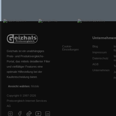
Unternehme
Cookie-
Blog
I
Einstellungen
f
Geizhals ist ein unabhängiges
Impressum
Preis- und Produktvergleichs-
W
Datenschutz
s
Portal, das mittels detaillierter Filter
AGB
T
und vielfältiger Features eine
Unternehmen
optimale Hilfestellung bei der
J
Kaufentscheidung bietet.
P
Ansicht wählen:
Mobile
Copyright © 1997-2026
Preisvergleich Internet Services
AG