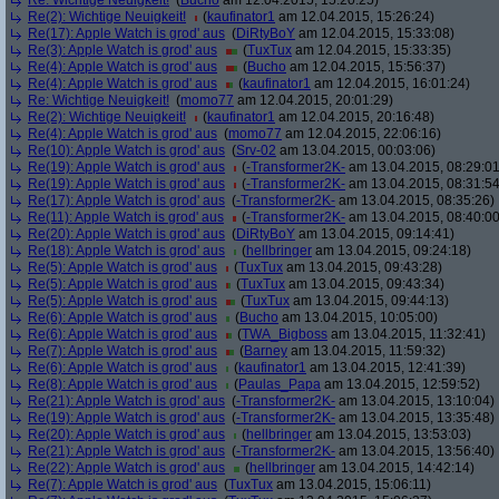
Re: Wichtige Neuigkeit!
(
Bucho
am 12.04.2015, 15:20:25)
Re(2): Wichtige Neuigkeit!
(
kaufinator1
am 12.04.2015, 15:26:24)
Re(17): Apple Watch is grod' aus
(
DiRtyBoY
am 12.04.2015, 15:33:08)
Re(3): Apple Watch is grod' aus
(
TuxTux
am 12.04.2015, 15:33:35)
Re(4): Apple Watch is grod' aus
(
Bucho
am 12.04.2015, 15:56:37)
Re(4): Apple Watch is grod' aus
(
kaufinator1
am 12.04.2015, 16:01:24)
Re: Wichtige Neuigkeit!
(
momo77
am 12.04.2015, 20:01:29)
Re(2): Wichtige Neuigkeit!
(
kaufinator1
am 12.04.2015, 20:16:48)
Re(4): Apple Watch is grod' aus
(
momo77
am 12.04.2015, 22:06:16)
Re(10): Apple Watch is grod' aus
(
Srv-02
am 13.04.2015, 00:03:06)
Re(19): Apple Watch is grod' aus
(
-Transformer2K-
am 13.04.2015, 08:29:01
Re(19): Apple Watch is grod' aus
(
-Transformer2K-
am 13.04.2015, 08:31:54
Re(17): Apple Watch is grod' aus
(
-Transformer2K-
am 13.04.2015, 08:35:26)
Re(11): Apple Watch is grod' aus
(
-Transformer2K-
am 13.04.2015, 08:40:00
Re(20): Apple Watch is grod' aus
(
DiRtyBoY
am 13.04.2015, 09:14:41)
Re(18): Apple Watch is grod' aus
(
hellbringer
am 13.04.2015, 09:24:18)
Re(5): Apple Watch is grod' aus
(
TuxTux
am 13.04.2015, 09:43:28)
Re(5): Apple Watch is grod' aus
(
TuxTux
am 13.04.2015, 09:43:34)
Re(5): Apple Watch is grod' aus
(
TuxTux
am 13.04.2015, 09:44:13)
Re(6): Apple Watch is grod' aus
(
Bucho
am 13.04.2015, 10:05:00)
Re(6): Apple Watch is grod' aus
(
TWA_Bigboss
am 13.04.2015, 11:32:41)
Re(7): Apple Watch is grod' aus
(
Barney
am 13.04.2015, 11:59:32)
Re(6): Apple Watch is grod' aus
(
kaufinator1
am 13.04.2015, 12:41:39)
Re(8): Apple Watch is grod' aus
(
Paulas_Papa
am 13.04.2015, 12:59:52)
Re(21): Apple Watch is grod' aus
(
-Transformer2K-
am 13.04.2015, 13:10:04)
Re(19): Apple Watch is grod' aus
(
-Transformer2K-
am 13.04.2015, 13:35:48)
Re(20): Apple Watch is grod' aus
(
hellbringer
am 13.04.2015, 13:53:03)
Re(21): Apple Watch is grod' aus
(
-Transformer2K-
am 13.04.2015, 13:56:40)
Re(22): Apple Watch is grod' aus
(
hellbringer
am 13.04.2015, 14:42:14)
Re(7): Apple Watch is grod' aus
(
TuxTux
am 13.04.2015, 15:06:11)