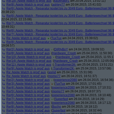
Re(18): Apple Watch is grod' aus
(
kaufinator1
am 20.04.2015, 13:02:11)
Re(8): Apple Watch is grod' aus
(
ashley77
am 20.04.2015, 15:41:02)
Re(6): Apple Watch - Reparatur kostet bis zu 3049 Euro - Batteriewechsel 96,
20:38:22)
Re(6): Apple Watch - Reparatur kostet bis zu 3049 Euro - Batteriewechsel 96,
22.04.2015, 22:15:08)
Re(7): Apple Watch - Reparatur kostet bis zu 3049 Euro - Batteriewechsel 96,
10:49:31)
Re(6): Apple Watch - Reparatur kostet bis zu 3049 Euro - Batteriewechsel 96,
Re(7): Apple Watch - Reparatur kostet bis zu 3049 Euro - Batteriewechsel 96,
Re: Apple Watch is grod' aus
(
TuxTux
am 24.04.2015, 15:39:02)
Re(8): Apple Watch - Reparatur kostet bis zu 3049 Euro - Batteriewechsel 96,
19:08:57)
Re(2): Apple Watch is grod' aus
(
DiRtyBoY
am 24.04.2015, 19:09:32)
Re(8): Apple Watch is grod' aus
(
Hardware_Crash
am 25.04.2015, 11:50:30)
Re(10): Apple Watch is grod' aus
(
Hardware_Crash
am 25.04.2015, 11:55:1
Re(14): Apple Watch is grod' aus
(
Hardware_Crash
am 25.04.2015, 12:05:00
Re(11): Apple Watch is grod' aus
(
-Transformer2K-
am 25.04.2015, 13:51:21)
Re(9): Apple Watch is grod' aus
(
-Transformer2K-
am 25.04.2015, 13:57:08)
Re: Apple Watch is grod' aus
(
asmd
am 25.04.2015, 15:31:08)
Re: Apple Watch is grod' aus
(
momo77
am 26.04.2015, 16:51:37)
Re(2): Apple Watch is grod' aus
(
experience2080
am 26.04.2015, 16:54:36)
Re(3): Apple Watch is grod' aus
(
TuxTux
am 26.04.2015, 17:01:45)
Re(4): Apple Watch is grod' aus
(
experience2080
am 26.04.2015, 17:10:31)
Re(5): Apple Watch is grod' aus
(
momo77
am 26.04.2015, 18:07:37)
Re(6): Apple Watch is grod' aus
(
experience2080
am 26.04.2015, 18:10:48)
Re(7): Apple Watch is grod' aus
(
Superfast
am 26.04.2015, 18:14:29)
Re(8): Apple Watch is grod' aus
(
experience2080
am 26.04.2015, 18:17:12)
Re(8): Apple Watch is grod' aus
(
Bucho
am 26.04.2015, 18:18:12)
Re(9): Apple Watch is grod' aus
(
Superfast
am 26.04.2015, 18:32:44)