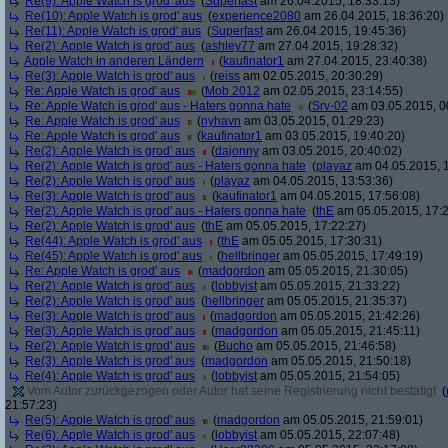
Re(9): Apple Watch is grod' aus
(
Superfast
am 26.04.2015, 18:33:13)
Re(10): Apple Watch is grod' aus
(
experience2080
am 26.04.2015, 18:36:20)
Re(11): Apple Watch is grod' aus
(
Superfast
am 26.04.2015, 19:45:36)
Re(2): Apple Watch is grod' aus
(
ashley77
am 27.04.2015, 19:28:32)
Apple Watch in anderen Ländern
(
kaufinator1
am 27.04.2015, 23:40:38)
Re(3): Apple Watch is grod' aus
(
reiss
am 02.05.2015, 20:30:29)
Re: Apple Watch is grod' aus
(
Mob 2012
am 02.05.2015, 23:14:55)
Re: Apple Watch is grod' aus - Haters gonna hate
(
Srv-02
am 03.05.2015, 0
Re: Apple Watch is grod' aus
(
nyhavn
am 03.05.2015, 01:29:23)
Re: Apple Watch is grod' aus
(
kaufinator1
am 03.05.2015, 19:40:20)
Re(2): Apple Watch is grod' aus
(
dajonny
am 03.05.2015, 20:40:02)
Re(2): Apple Watch is grod' aus - Haters gonna hate
(
playaz
am 04.05.2015, 1
Re(2): Apple Watch is grod' aus
(
playaz
am 04.05.2015, 13:53:36)
Re(3): Apple Watch is grod' aus
(
kaufinator1
am 04.05.2015, 17:56:08)
Re(2): Apple Watch is grod' aus - Haters gonna hate
(
thE
am 05.05.2015, 17:2
Re(2): Apple Watch is grod' aus
(
thE
am 05.05.2015, 17:22:27)
Re(44): Apple Watch is grod' aus
(
thE
am 05.05.2015, 17:30:31)
Re(45): Apple Watch is grod' aus
(
hellbringer
am 05.05.2015, 17:49:19)
Re: Apple Watch is grod' aus
(
madgordon
am 05.05.2015, 21:30:05)
Re(2): Apple Watch is grod' aus
(
lobbyist
am 05.05.2015, 21:33:22)
Re(2): Apple Watch is grod' aus
(
hellbringer
am 05.05.2015, 21:35:37)
Re(3): Apple Watch is grod' aus
(
madgordon
am 05.05.2015, 21:42:26)
Re(3): Apple Watch is grod' aus
(
madgordon
am 05.05.2015, 21:45:11)
Re(2): Apple Watch is grod' aus
(
Bucho
am 05.05.2015, 21:46:58)
Re(3): Apple Watch is grod' aus
(
madgordon
am 05.05.2015, 21:50:18)
Re(4): Apple Watch is grod' aus
(
lobbyist
am 05.05.2015, 21:54:05)
Vom Autor zurückgezogen oder Autor hat seine Registrierung nicht bestätigt
(
21:57:23)
Re(5): Apple Watch is grod' aus
(
madgordon
am 05.05.2015, 21:59:01)
Re(6): Apple Watch is grod' aus
(
lobbyist
am 05.05.2015, 22:07:48)