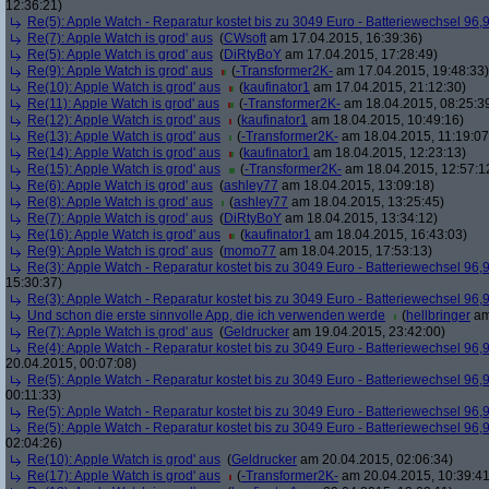
12:36:21)
Re(5): Apple Watch - Reparatur kostet bis zu 3049 Euro - Batteriewechsel 96,
Re(7): Apple Watch is grod' aus
(
CWsoft
am 17.04.2015, 16:39:36)
Re(5): Apple Watch is grod' aus
(
DiRtyBoY
am 17.04.2015, 17:28:49)
Re(9): Apple Watch is grod' aus
(
-Transformer2K-
am 17.04.2015, 19:48:33)
Re(10): Apple Watch is grod' aus
(
kaufinator1
am 17.04.2015, 21:12:30)
Re(11): Apple Watch is grod' aus
(
-Transformer2K-
am 18.04.2015, 08:25:3
Re(12): Apple Watch is grod' aus
(
kaufinator1
am 18.04.2015, 10:49:16)
Re(13): Apple Watch is grod' aus
(
-Transformer2K-
am 18.04.2015, 11:19:07
Re(14): Apple Watch is grod' aus
(
kaufinator1
am 18.04.2015, 12:23:13)
Re(15): Apple Watch is grod' aus
(
-Transformer2K-
am 18.04.2015, 12:57:1
Re(6): Apple Watch is grod' aus
(
ashley77
am 18.04.2015, 13:09:18)
Re(8): Apple Watch is grod' aus
(
ashley77
am 18.04.2015, 13:25:45)
Re(7): Apple Watch is grod' aus
(
DiRtyBoY
am 18.04.2015, 13:34:12)
Re(16): Apple Watch is grod' aus
(
kaufinator1
am 18.04.2015, 16:43:03)
Re(9): Apple Watch is grod' aus
(
momo77
am 18.04.2015, 17:53:13)
Re(3): Apple Watch - Reparatur kostet bis zu 3049 Euro - Batteriewechsel 96,
15:30:37)
Re(3): Apple Watch - Reparatur kostet bis zu 3049 Euro - Batteriewechsel 96,
Und schon die erste sinnvolle App, die ich verwenden werde
(
hellbringer
am
Re(7): Apple Watch is grod' aus
(
Geldrucker
am 19.04.2015, 23:42:00)
Re(4): Apple Watch - Reparatur kostet bis zu 3049 Euro - Batteriewechsel 96,
20.04.2015, 00:07:08)
Re(5): Apple Watch - Reparatur kostet bis zu 3049 Euro - Batteriewechsel 96,
00:11:33)
Re(5): Apple Watch - Reparatur kostet bis zu 3049 Euro - Batteriewechsel 96,
Re(5): Apple Watch - Reparatur kostet bis zu 3049 Euro - Batteriewechsel 96,
02:04:26)
Re(10): Apple Watch is grod' aus
(
Geldrucker
am 20.04.2015, 02:06:34)
Re(17): Apple Watch is grod' aus
(
-Transformer2K-
am 20.04.2015, 10:39:41