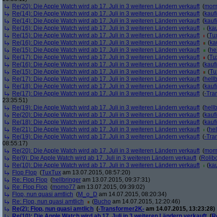
Re(20): Die Apple Watch wird ab 17. Juli in 3 weiteren Ländern verkauft
(
mom
Re(14): Die Apple Watch wird ab 17. Juli in 3 weiteren Ländern verkauft
(
kauf
Re(14): Die Apple Watch wird ab 17. Juli in 3 weiteren Ländern verkauft
(
kauf
Re(16): Die Apple Watch wird ab 17. Juli in 3 weiteren Ländern verkauft
(
kau
Re(15): Die Apple Watch wird ab 17. Juli in 3 weiteren Ländern verkauft
(
Tu
Re(16): Die Apple Watch wird ab 17. Juli in 3 weiteren Ländern verkauft
(
ka
Re(15): Die Apple Watch wird ab 17. Juli in 3 weiteren Ländern verkauft
(
he
Re(17): Die Apple Watch wird ab 17. Juli in 3 weiteren Ländern verkauft
(
Tu
Re(16): Die Apple Watch wird ab 17. Juli in 3 weiteren Ländern verkauft
(
kauf
Re(15): Die Apple Watch wird ab 17. Juli in 3 weiteren Ländern verkauft
(
Tu
Re(17): Die Apple Watch wird ab 17. Juli in 3 weiteren Ländern verkauft
(
hell
Re(18): Die Apple Watch wird ab 17. Juli in 3 weiteren Ländern verkauft
(
kauf
Re(17): Die Apple Watch wird ab 17. Juli in 3 weiteren Ländern verkauft
(
-Tra
23:35:51)
Re(19): Die Apple Watch wird ab 17. Juli in 3 weiteren Ländern verkauft
(
hell
Re(20): Die Apple Watch wird ab 17. Juli in 3 weiteren Ländern verkauft
(
kauf
Re(18): Die Apple Watch wird ab 17. Juli in 3 weiteren Ländern verkauft
(
kauf
Re(21): Die Apple Watch wird ab 17. Juli in 3 weiteren Ländern verkauft
(
hel
Re(19): Die Apple Watch wird ab 17. Juli in 3 weiteren Ländern verkauft
(
-Tra
08:55:17)
Re(20): Die Apple Watch wird ab 17. Juli in 3 weiteren Ländern verkauft
(
mom
Re(9): Die Apple Watch wird ab 17. Juli in 3 weiteren Ländern verkauft
(
Rolibo
Re(10): Die Apple Watch wird ab 17. Juli in 3 weiteren Ländern verkauft
(
kau
Flop Flop
(
TuxTux
am 13.07.2015, 08:57:20)
Re: Flop Flop
(
hellbringer
am 13.07.2015, 09:37:31)
Re: Flop Flop
(
momo77
am 13.07.2015, 09:39:02)
Flop, nun quasi amtlich
(
M_o_D
am 14.07.2015, 08:20:34)
Re: Flop, nun quasi amtlich
(
Bucho
am 14.07.2015, 12:20:46)
Re(2): Flop, nun quasi amtlich
(
-Transformer2K-
am 14.07.2015, 13:23:28)
Re(10): Die Apple Watch wird ab 17. Juli in 3 weiteren Ländern verkauft
(
Ro