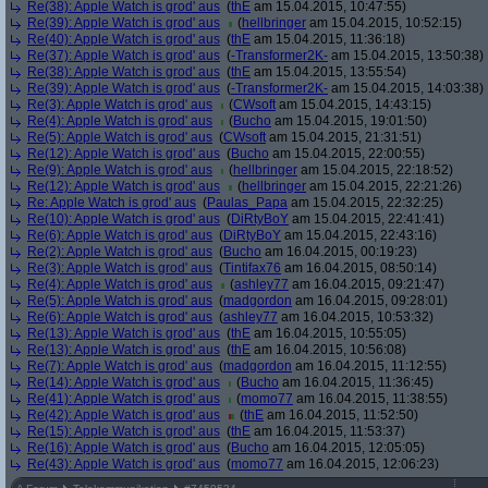
Re(38): Apple Watch is grod' aus
(
thE
am 15.04.2015, 10:47:55)
Re(39): Apple Watch is grod' aus
(
hellbringer
am 15.04.2015, 10:52:15)
Re(40): Apple Watch is grod' aus
(
thE
am 15.04.2015, 11:36:18)
Re(37): Apple Watch is grod' aus
(
-Transformer2K-
am 15.04.2015, 13:50:38)
Re(38): Apple Watch is grod' aus
(
thE
am 15.04.2015, 13:55:54)
Re(39): Apple Watch is grod' aus
(
-Transformer2K-
am 15.04.2015, 14:03:38)
Re(3): Apple Watch is grod' aus
(
CWsoft
am 15.04.2015, 14:43:15)
Re(4): Apple Watch is grod' aus
(
Bucho
am 15.04.2015, 19:01:50)
Re(5): Apple Watch is grod' aus
(
CWsoft
am 15.04.2015, 21:31:51)
Re(12): Apple Watch is grod' aus
(
Bucho
am 15.04.2015, 22:00:55)
Re(9): Apple Watch is grod' aus
(
hellbringer
am 15.04.2015, 22:18:52)
Re(12): Apple Watch is grod' aus
(
hellbringer
am 15.04.2015, 22:21:26)
Re: Apple Watch is grod' aus
(
Paulas_Papa
am 15.04.2015, 22:32:25)
Re(10): Apple Watch is grod' aus
(
DiRtyBoY
am 15.04.2015, 22:41:41)
Re(6): Apple Watch is grod' aus
(
DiRtyBoY
am 15.04.2015, 22:43:16)
Re(2): Apple Watch is grod' aus
(
Bucho
am 16.04.2015, 00:19:23)
Re(3): Apple Watch is grod' aus
(
Tintifax76
am 16.04.2015, 08:50:14)
Re(4): Apple Watch is grod' aus
(
ashley77
am 16.04.2015, 09:21:47)
Re(5): Apple Watch is grod' aus
(
madgordon
am 16.04.2015, 09:28:01)
Re(6): Apple Watch is grod' aus
(
ashley77
am 16.04.2015, 10:53:32)
Re(13): Apple Watch is grod' aus
(
thE
am 16.04.2015, 10:55:05)
Re(13): Apple Watch is grod' aus
(
thE
am 16.04.2015, 10:56:08)
Re(7): Apple Watch is grod' aus
(
madgordon
am 16.04.2015, 11:12:55)
Re(14): Apple Watch is grod' aus
(
Bucho
am 16.04.2015, 11:36:45)
Re(41): Apple Watch is grod' aus
(
momo77
am 16.04.2015, 11:38:55)
Re(42): Apple Watch is grod' aus
(
thE
am 16.04.2015, 11:52:50)
Re(15): Apple Watch is grod' aus
(
thE
am 16.04.2015, 11:53:37)
Re(16): Apple Watch is grod' aus
(
Bucho
am 16.04.2015, 12:05:05)
Re(43): Apple Watch is grod' aus
(
momo77
am 16.04.2015, 12:06:23)