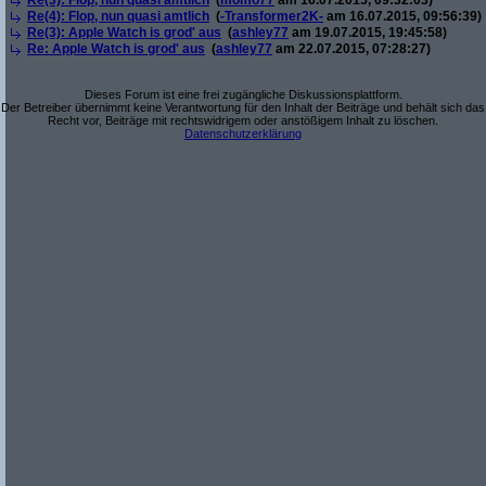
Re(3): Flop, nun quasi amtlich
(
momo77
am 16.07.2015, 09:32:03)
Re(4): Flop, nun quasi amtlich
(
-Transformer2K-
am 16.07.2015, 09:56:39)
Re(3): Apple Watch is grod' aus
(
ashley77
am 19.07.2015, 19:45:58)
Re: Apple Watch is grod' aus
(
ashley77
am 22.07.2015, 07:28:27)
Dieses Forum ist eine frei zugängliche Diskussionsplattform.
Der Betreiber übernimmt keine Verantwortung für den Inhalt der Beiträge und behält sich das
Recht vor, Beiträge mit rechtswidrigem oder anstößigem Inhalt zu löschen.
Datenschutzerklärung