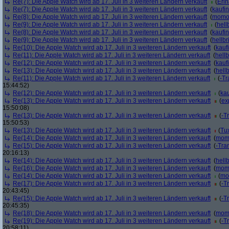
Re(7): Die Apple Watch wird ab 17. Juli in 3 weiteren Ländern verkauft
(
Eri
Re(7): Die Apple Watch wird ab 17. Juli in 3 weiteren Ländern verkauft
(
kaufi
Re(8): Die Apple Watch wird ab 17. Juli in 3 weiteren Ländern verkauft
(
momo
Re(9): Die Apple Watch wird ab 17. Juli in 3 weiteren Ländern verkauft
(
hell
Re(8): Die Apple Watch wird ab 17. Juli in 3 weiteren Ländern verkauft
(
kaufi
Re(9): Die Apple Watch wird ab 17. Juli in 3 weiteren Ländern verkauft
(
hellbr
Re(10): Die Apple Watch wird ab 17. Juli in 3 weiteren Ländern verkauft
(
kauf
Re(11): Die Apple Watch wird ab 17. Juli in 3 weiteren Ländern verkauft
(
hellb
Re(12): Die Apple Watch wird ab 17. Juli in 3 weiteren Ländern verkauft
(
kauf
Re(13): Die Apple Watch wird ab 17. Juli in 3 weiteren Ländern verkauft
(
hell
Re(11): Die Apple Watch wird ab 17. Juli in 3 weiteren Ländern verkauft
(
-Tr
15:44:52)
Re(12): Die Apple Watch wird ab 17. Juli in 3 weiteren Ländern verkauft
(
kau
Re(13): Die Apple Watch wird ab 17. Juli in 3 weiteren Ländern verkauft
(
ex
15:50:08)
Re(13): Die Apple Watch wird ab 17. Juli in 3 weiteren Ländern verkauft
(
-T
15:50:53)
Re(13): Die Apple Watch wird ab 17. Juli in 3 weiteren Ländern verkauft
(
Tu
Re(14): Die Apple Watch wird ab 17. Juli in 3 weiteren Ländern verkauft
(
mom
Re(15): Die Apple Watch wird ab 17. Juli in 3 weiteren Ländern verkauft
(
-Tra
20:16:13)
Re(14): Die Apple Watch wird ab 17. Juli in 3 weiteren Ländern verkauft
(
hell
Re(16): Die Apple Watch wird ab 17. Juli in 3 weiteren Ländern verkauft
(
mom
Re(14): Die Apple Watch wird ab 17. Juli in 3 weiteren Ländern verkauft
(
mo
Re(17): Die Apple Watch wird ab 17. Juli in 3 weiteren Ländern verkauft
(
-T
20:43:45)
Re(15): Die Apple Watch wird ab 17. Juli in 3 weiteren Ländern verkauft
(
-T
20:45:35)
Re(18): Die Apple Watch wird ab 17. Juli in 3 weiteren Ländern verkauft
(
mom
Re(19): Die Apple Watch wird ab 17. Juli in 3 weiteren Ländern verkauft
(
-T
20:58:11)