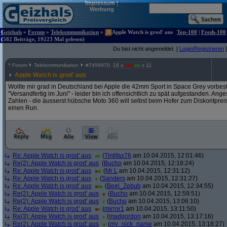
Impressum
|
Werbung
Geizhals
»
Forum
»
Telekommunikation
»
Apple Watch is grod' aus
Top-100
|
Fresh-100
(582 Beiträge, 19223 Mal gelesen)
Du bist nicht angemeldet. [
Login/Registrieren
]
^
Forum
Telekommunikation
#
7456970
18 x
x 11
Apple Watch is grod' aus
Wollte mir grad in Deutschland bei Apple die 42mm Sport in Space Grey vorbeste
"Versandfertig im Juni" - leider bin ich offensichtlich zu spät aufgestanden. A
Zahlen - die äusserst hübsche Moto 360 will selbst beim Hofer zum Diskontpreis 
einen Run.
Re: Apple Watch is grod' aus
(
Tintifax76
am 10.04.2015, 12:01:46)
Re(2): Apple Watch is grod' aus
(
Bucho
am 10.04.2015, 12:18:24)
Re: Apple Watch is grod' aus
(
Mr L
am 10.04.2015, 12:31:12)
Re: Apple Watch is grod' aus
(
Sanders
am 10.04.2015, 12:31:27)
Re: Apple Watch is grod' aus
(
Beel_Zebub
am 10.04.2015, 12:34:55)
Re(2): Apple Watch is grod' aus
(
Bucho
am 10.04.2015, 12:59:51)
Re(2): Apple Watch is grod' aus
(
Bucho
am 10.04.2015, 13:06:10)
Re: Apple Watch is grod' aus
(
mirror1
am 10.04.2015, 13:11:50)
Re(3): Apple Watch is grod' aus
(
madgordon
am 10.04.2015, 13:17:16)
Re(2): Apple Watch is grod' aus
(
my_nick_name
am 10.04.2015, 13:18:27)