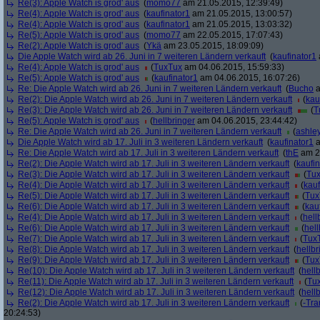
Re(3): Apple Watch is grod' aus
(
momo77
am 21.05.2015, 12:39:49)
Re(4): Apple Watch is grod' aus
(
kaufinator1
am 21.05.2015, 13:00:57)
Re(4): Apple Watch is grod' aus
(
kaufinator1
am 21.05.2015, 13:03:32)
Re(5): Apple Watch is grod' aus
(
momo77
am 22.05.2015, 17:07:43)
Re(2): Apple Watch is grod' aus
(
Ykä
am 23.05.2015, 18:09:09)
Die Apple Watch wird ab 26. Juni in 7 weiteren Ländern verkauft
(
kaufinator1
Re(4): Apple Watch is grod' aus
(
TuxTux
am 04.06.2015, 15:59:33)
Re(5): Apple Watch is grod' aus
(
kaufinator1
am 04.06.2015, 16:07:26)
Re: Die Apple Watch wird ab 26. Juni in 7 weiteren Ländern verkauft
(
Bucho
a
Re(2): Die Apple Watch wird ab 26. Juni in 7 weiteren Ländern verkauft
(
kau
Re(3): Die Apple Watch wird ab 26. Juni in 7 weiteren Ländern verkauft
(
T
Re(5): Apple Watch is grod' aus
(
hellbringer
am 04.06.2015, 23:44:42)
Re: Die Apple Watch wird ab 26. Juni in 7 weiteren Ländern verkauft
(
ashle
Die Apple Watch wird ab 17. Juli in 3 weiteren Ländern verkauft
(
kaufinator1
a
Re: Die Apple Watch wird ab 17. Juli in 3 weiteren Ländern verkauft
(
thE
am 26
Re(2): Die Apple Watch wird ab 17. Juli in 3 weiteren Ländern verkauft
(
kaufi
Re(3): Die Apple Watch wird ab 17. Juli in 3 weiteren Ländern verkauft
(
Tu
Re(4): Die Apple Watch wird ab 17. Juli in 3 weiteren Ländern verkauft
(
kauf
Re(5): Die Apple Watch wird ab 17. Juli in 3 weiteren Ländern verkauft
(
Tux
Re(6): Die Apple Watch wird ab 17. Juli in 3 weiteren Ländern verkauft
(
kau
Re(4): Die Apple Watch wird ab 17. Juli in 3 weiteren Ländern verkauft
(
hell
Re(6): Die Apple Watch wird ab 17. Juli in 3 weiteren Ländern verkauft
(
hell
Re(7): Die Apple Watch wird ab 17. Juli in 3 weiteren Ländern verkauft
(
Tux
Re(8): Die Apple Watch wird ab 17. Juli in 3 weiteren Ländern verkauft
(
hellbr
Re(9): Die Apple Watch wird ab 17. Juli in 3 weiteren Ländern verkauft
(
Tux
Re(10): Die Apple Watch wird ab 17. Juli in 3 weiteren Ländern verkauft
(
hell
Re(11): Die Apple Watch wird ab 17. Juli in 3 weiteren Ländern verkauft
(
Tu
Re(12): Die Apple Watch wird ab 17. Juli in 3 weiteren Ländern verkauft
(
hell
Re(2): Die Apple Watch wird ab 17. Juli in 3 weiteren Ländern verkauft
(
-Tra
20:24:53)