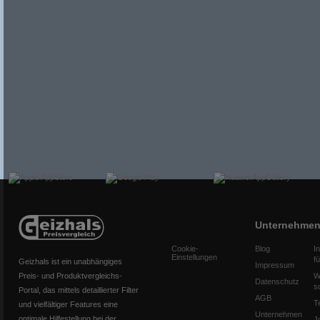
Unternehme
Cookie-
Blog
I
Einstellungen
f
Geizhals ist ein unabhängiges
Impressum
Preis- und Produktvergleichs-
W
Datenschutz
s
Portal, das mittels detaillierter Filter
AGB
T
und vielfältiger Features eine
Unternehmen
optimale Hilfestellung bei der
J