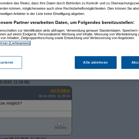
esondere das Risiko, dass Ihre Daten durch Behörden zu Kontroll- und zu Überwachungsz
werden können, möglicherweise auch ohne Rechtsbehelfsmöglichkeiten. Dies können Sie abst
eweiligen Anbieter in der Liste keine Einwilligung abgeben.
08.10.2020, 10:59:57)
0.2020, 11:11:04)
nsere Partner verarbeiten Daten, um Folgendes bereitzustellen:
oaded
am 08.10.2020, 11:17:36)
enschaften zur Identifikation aktiv abfragen. Verwendung genauer Standortdaten. Speichern 
8.10.2020, 11:38:56)
ionen auf einem Endgerät. Personalisierte Werbung und Inhalte, Messung von Werbeleistung 
eloaded
am 08.10.2020, 12:07:43)
von Inhalten, Zielgruppenforschung sowie Entwicklung und Verbesserung von Angeboten.
ut
am 08.10.2020, 12:21:55)
rtner (Lieferanten)
AVS_reloaded
am 08.10.2020, 13:05:02)
Papa
am 08.10.2020, 11:40:53)
eloaded
am 08.10.2020, 12:06:38)
ulas_Papa
am 08.10.2020, 12:11:55)
gurieren
Alle ablehnen
Akz
AVS_reloaded
am 08.10.2020, 12:19:16)
n
(
Paulas_Papa
am 08.10.2020, 12:23:42)
ten
(
AVS_reloaded
am 08.10.2020, 13:10:56)
am 10.10.2020, 23:46:52)
0.2020, 11:18:36)
ein Kritiker
08.10.2020, 11:20:34
bzw. möglich?