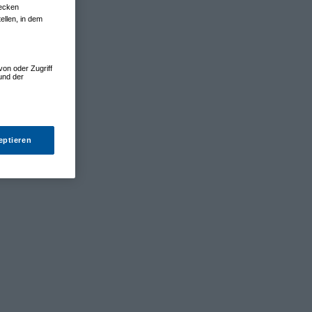
wecken
ellen, in dem
von oder Zugriff
und der
eptieren