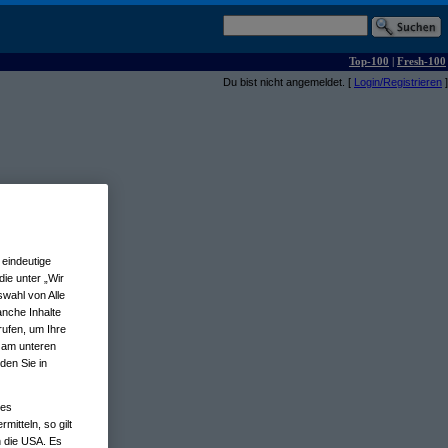
Top-100
|
Fresh-100
Du bist nicht angemeldet. [
Login/Registrieren
]
eindeutige
ie unter „Wir
wahl von Alle
anche Inhalte
rufen, um Ihre
n am unteren
den Sie in
nes
tteln, so gilt
n die USA. Es