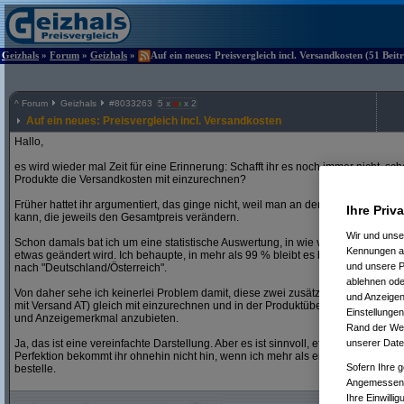
Geizhals
»
Forum
»
Geizhals
»
Auf ein neues: Preisvergleich incl. Versandkosten (51 Beit
^
Forum
Geizhals
#
8033263
5 x
x 2
Auf ein neues: Preisvergleich incl. Versandkosten
Hallo,
es wird wieder mal Zeit für eine Erinnerung: Schafft ihr es noch immer nicht, s
Produkte die Versandkosten mit einzurechnen?
Früher hattet ihr argumentiert, das ginge nicht, weil man an den Versandkoste
Ihre Priv
kann, die jeweils den Gesamtpreis verändern.
Wir und uns
Schon damals bat ich um eine statistische Auswertung, in wie vielen Fällen tats
Kennungen au
etwas geändert wird. Ich behaupte, in mehr als 99 % bleibt es bei der Normal-E
und unsere P
nach "Deutschland/Österreich".
ablehnen oder
Von daher sehe ich keinerlei Problem damit, diese zwei zusätzlichen Preisversi
und Anzeigen
mit Versand AT) gleich mit einzurechnen und in der Produktübersicht diesen Prei
Einstellungen
und Anzeigemerkmal anzubieten.
Rand der Webs
unserer Date
Ja, das ist eine vereinfachte Darstellung. Aber es ist sinnvoll, effizient, nützlich
Perfektion bekommt ihr ohnehin nicht hin, wenn ich mehr als ein Stück und no
Sofern Ihre g
bestelle.
Angemessenhe
Ihre Einwilli