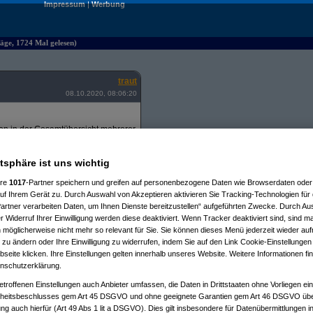
Impressum
|
Werbung
räge, 1724 Mal gelesen)
traut
08.10.2020, 08:06:20
chon in der Gesamtübersicht mehrerer
n ja an mehreren Parametern drehen
atsphäre ist uns wichtig
ere
1017
-Partner speichern und greifen auf personenbezogene Daten wie Browserdaten oder 
ächlich an der Default-Einstellung
f Ihrem Gerät zu. Durch Auswahl von Akzeptieren aktivieren Sie Tracking-Technologien für d
instellung "per günstigstem Versand"
artner verarbeiten Daten, um Ihnen Dienste bereitzustellen“ aufgeführten Zwecke. Durch Aus
 Widerruf Ihrer Einwilligung werden diese deaktiviert. Wenn Tracker deaktiviert sind, sind m
onen (1. ohne, 2. mit Versand DE, 3.
 möglicherweise nicht mehr so relevant für Sie. Sie können dieses Menü jederzeit wieder auf
s mit Versandkosten als Sortier-
 zu ändern oder Ihre Einwilligung zu widerrufen, indem Sie auf den Link Cookie-Einstellunge
eite klicken. Ihre Einstellungen gelten innerhalb unseres Website. Weitere Informationen fin
nschutzerklärung.
 und deckt die allermeisten Fälle ab.
ch irgendwas anderes mit dazu
etroffenen Einstellungen auch Anbieter umfassen, die Daten in Drittstaaten ohne Vorliegen ei
itsbeschlusses gem Art 45 DSGVO und ohne geeignete Garantien gem Art 46 DSGVO übermi
gung auch hierfür (Art 49 Abs 1 lit a DSGVO). Dies gilt insbesondere für Datenübermittlungen i