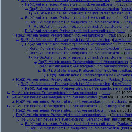
Re(3): Auf ein neues: Preisvergleich incl. Versandkosten
(
Lazy Jon
Re(4): Auf ein neues: Preisvergleich incl. Versandkosten
(
traut
am 0
Re(5): Auf ein neues: Preisvergleich incl. Versandkosten
(
someo
Re(6): Auf ein neues: Preisvergleich incl. Versandkosten
(
tra
Re(4): Auf ein neues: Preisvergleich incl. Versandkosten
(
ein Kritik
Re(5): Auf ein neues: Preisvergleich incl. Versandkosten
(
Lazy
Re(6): Auf ein neues: Preisvergleich incl. Versandkosten
(
ein
Re(4): Auf ein neues: Preisvergleich incl. Versandkosten
(
traut
am 0
Re(2): Auf ein neues: Preisvergleich incl. Versandkosten
(
traut
am 08.10.
Re(3): Auf ein neues: Preisvergleich incl. Versandkosten
(
Lazy Jones
Re(4): Auf ein neues: Preisvergleich incl. Versandkosten
(
traut
am 0
Re(5): Auf ein neues: Preisvergleich incl. Versandkosten
(
Lazy
Re(5): Auf ein neues: Preisvergleich incl. Versandkosten
(
rai
Re(6): Auf ein neues: Preisvergleich incl. Versandkosten
(
tra
Re(7): Auf ein neues: Preisvergleich incl. Versandkosten
(
Re(7): Auf ein neues: Preisvergleich incl. Versandkosten
(
Re(8): Auf ein neues: Preisvergleich incl. Versandko
Re(9): Auf ein neues: Preisvergleich incl. Versand
Re(2): Auf ein neues: Preisvergleich incl. Versandkosten
(
Paulas_Papa
Re(3): Auf ein neues: Preisvergleich incl. Versandkosten
(
Lazy Jones
Re(4): Auf ein neues: Preisvergleich incl. Versandkosten
(
hhetl
Re: Auf ein neues: Preisvergleich incl. Versandkosten
(
traut
am 08.10.202
Re: Auf ein neues: Preisvergleich incl. Versandkosten
(
traut
am 08.10.2020,
Re(2): Auf ein neues: Preisvergleich incl. Versandkosten
(
Lazy Jones
am
Re: Auf ein neues: Preisvergleich incl. Versandkosten
(
dr.strangelove
am 
Re(2): Auf ein neues: Preisvergleich incl. Versandkosten
(
traut
am 08.10.
Re(2): Auf ein neues: Preisvergleich incl. Versandkosten
(
Paulas_Pap
Re(3): Auf ein neues: Preisvergleich incl. Versandkosten
(
traut
am 08.
Re(4): Auf ein neues: Preisvergleich incl. Versandkosten
(
Paulas_
Re(5): Auf ein neues: Preisvergleich incl. Versandkosten
(
traut
a