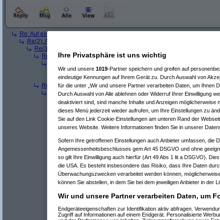
Re: Auf ein neues: Preisvergleich incl. Versandkosten
(
AVS_reloaded
am 
Re(2): Auf ein neues: Preisvergleich incl. Versandkosten
(
traut
am 08.1
Re(3): Auf ein neues: Preisvergleich incl. Versandkosten
(
AVS_rel
Ihre Privatsphäre ist uns wichtig
Re(4): Auf ein neues: Preisvergleich incl. Versandkosten
(
traut
am 0
Re(5): Auf ein neues: Preisvergleich incl. Versandkosten
(
AVS_r
Wir und unsere
1019
-Partner speichern und greifen auf personenb
Re(6): Auf ein neues: Preisvergleich incl. Versandkosten
(
tra
eindeutige Kennungen auf Ihrem Gerät zu. Durch Auswahl von Akzep
Re(7): Auf ein neues: Preisvergleich incl. Versandkosten
(
Re(4): Auf ein neues: Preisvergleich incl. Versandkosten
(
Paulas_
für die unter „Wir und unsere Partner verarbeiten Daten, um Ihnen D
Re(5): Auf ein neues: Preisvergleich incl. Versandkosten
(
AVS_r
Durch Auswahl von Alle ablehnen oder Widerruf Ihrer Einwilligung w
Re(6): Auf ein neues: Preisvergleich incl. Versandkosten
(
Pa
deaktiviert sind, sind manche Inhalte und Anzeigen möglicherweise n
Re(7): Auf ein neues: Preisvergleich incl. Versandkosten
(
dieses Menü jederzeit wieder aufrufen, um Ihre Einstellungen zu änd
Re(8): Auf ein neues: Preisvergleich incl. Versandkoste
Sie auf den Link Cookie-Einstellungen am unteren Rand der Webseite 
unseres Website. Weitere Informationen finden Sie in unserer Daten
^
Forum
Geizhals
#
8033342
x 1
Re(9): Auf ein neues: Preisvergleich incl. Versan
Sofern Ihre getroffenen Einstellungen auch Anbieter umfassen, die Da
Angemessenheitsbeschlusses gem Art 45 DSGVO und ohne geeigne
meine China Erfahrungen
so gilt Ihre Einwilligung auch hierfür (Art 49 Abs 1 lit a DSGVO). Die
die USA. Es besteht insbesondere das Risiko, dass Ihre Daten durc
Überwachungszwecken verarbeitet werden können, möglicherweise 
das negativste an den China-Erfahrungen ist die Zollst
Lieferant für den Transport und kostet auch noch mehr
können Sie abstellen, in dem Sie bei dem jeweiligen Anbieter in der L
die Verzollung und Zustellung einer Sendung warten m
Wir und unsere Partner verarbeiten Daten, um Fo
keine 12€ an Bezahlung sondern maximal 12 Stocksch
Endgeräteeigenschaften zur Identifikation aktiv abfragen. Verwend
mfg
Zugriff auf Informationen auf einem Endgerät. Personalisierte Werb