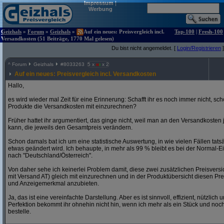
Impressum
|
Werbung
Geizhals
»
Forum
»
Geizhals
»
Auf ein neues: Preisvergleich incl.
Top-100
|
Fresh-100
Versandkosten (51 Beiträge, 1770 Mal gelesen)
Du bist nicht angemeldet. [
Login/Registrieren
]
^
Forum
Geizhals
#
8033263
5 x
x 2
Auf ein neues: Preisvergleich incl. Versandkosten
Hallo,
es wird wieder mal Zeit für eine Erinnerung: Schafft ihr es noch immer nicht, s
Produkte die Versandkosten mit einzurechnen?
Früher hattet ihr argumentiert, das ginge nicht, weil man an den Versandkoste
kann, die jeweils den Gesamtpreis verändern.
Schon damals bat ich um eine statistische Auswertung, in wie vielen Fällen tats
etwas geändert wird. Ich behaupte, in mehr als 99 % bleibt es bei der Normal-E
nach "Deutschland/Österreich".
Von daher sehe ich keinerlei Problem damit, diese zwei zusätzlichen Preisversi
mit Versand AT) gleich mit einzurechnen und in der Produktübersicht diesen Prei
und Anzeigemerkmal anzubieten.
Ja, das ist eine vereinfachte Darstellung. Aber es ist sinnvoll, effizient, nützlich
Perfektion bekommt ihr ohnehin nicht hin, wenn ich mehr als ein Stück und no
bestelle.