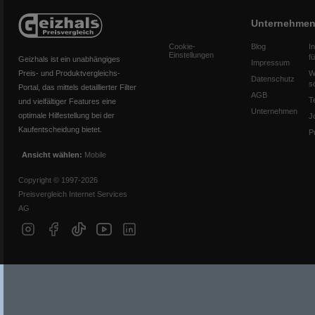
Unternehme
Cookie-
Blog
I
Einstellungen
f
Geizhals ist ein unabhängiges
Impressum
Preis- und Produktvergleichs-
W
Datenschutz
s
Portal, das mittels detaillierter Filter
AGB
T
und vielfältiger Features eine
Unternehmen
optimale Hilfestellung bei der
J
Kaufentscheidung bietet.
P
Ansicht wählen:
Mobile
Copyright © 1997-2026
Preisvergleich Internet Services
AG