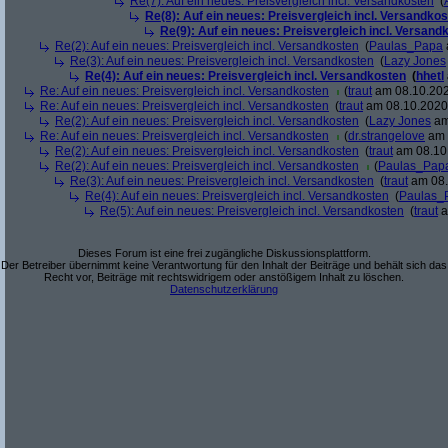
Re(7): Auf ein neues: Preisvergleich incl. Versandkosten
(
Re(8): Auf ein neues: Preisvergleich incl. Versandko
Re(9): Auf ein neues: Preisvergleich incl. Versand
Re(2): Auf ein neues: Preisvergleich incl. Versandkosten
(
Paulas_Papa
Re(3): Auf ein neues: Preisvergleich incl. Versandkosten
(
Lazy Jones
Re(4): Auf ein neues: Preisvergleich incl. Versandkosten
(
hhetl
Re: Auf ein neues: Preisvergleich incl. Versandkosten
(
traut
am 08.10.202
Re: Auf ein neues: Preisvergleich incl. Versandkosten
(
traut
am 08.10.2020,
Re(2): Auf ein neues: Preisvergleich incl. Versandkosten
(
Lazy Jones
am
Re: Auf ein neues: Preisvergleich incl. Versandkosten
(
dr.strangelove
am 
Re(2): Auf ein neues: Preisvergleich incl. Versandkosten
(
traut
am 08.10.
Re(2): Auf ein neues: Preisvergleich incl. Versandkosten
(
Paulas_Pap
Re(3): Auf ein neues: Preisvergleich incl. Versandkosten
(
traut
am 08.
Re(4): Auf ein neues: Preisvergleich incl. Versandkosten
(
Paulas_
Re(5): Auf ein neues: Preisvergleich incl. Versandkosten
(
traut
a
Dieses Forum ist eine frei zugängliche Diskussionsplattform.
Der Betreiber übernimmt keine Verantwortung für den Inhalt der Beiträge und behält sich das
Recht vor, Beiträge mit rechtswidrigem oder anstößigem Inhalt zu löschen.
Datenschutzerklärung