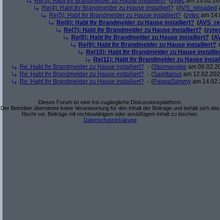
Re(3): Habt Ihr Brandmelder zu Hause installiert?
(
zytec
am 13.02.202
Re(4): Habt Ihr Brandmelder zu Hause installiert?
(
AVS_reloaded
a
Re(5): Habt Ihr Brandmelder zu Hause installiert?
(
zytec
am 14.0
Re(6): Habt Ihr Brandmelder zu Hause installiert?
(
AVS_re
Re(7): Habt Ihr Brandmelder zu Hause installiert?
(
zyte
Re(8): Habt Ihr Brandmelder zu Hause installiert?
(
A
Re(9): Habt Ihr Brandmelder zu Hause installiert?
Re(10): Habt Ihr Brandmelder zu Hause installie
Re(11): Habt Ihr Brandmelder zu Hause install
Re: Habt Ihr Brandmelder zu Hause installiert?
(
Sturmanskie
am 06.02.20
Re: Habt Ihr Brandmelder zu Hause installiert?
(
Sagittarius
am 12.02.2024
Re: Habt Ihr Brandmelder zu Hause installiert?
(
PappaSammy
am 14.02.
Dieses Forum ist eine frei zugängliche Diskussionsplattform.
Der Betreiber übernimmt keine Verantwortung für den Inhalt der Beiträge und behält sich das
Recht vor, Beiträge mit rechtswidrigem oder anstößigem Inhalt zu löschen.
Datenschutzerklärung