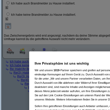
Ich habe auch Brandmelder zu Hause installiert.
Ich habe keine Brandmelder zu Hause installiert.
Das Zwischenergebnis wird erst angezeigt, nachdem du deine Stimme abgegebe
Umfrage kannst du die getroffene Auswahl nicht mehr verändern.
Ich habe auch Brandmelder zu Hause installiert.
(
laCall
am 26.01.2024, 20
Ihre Privatsphäre ist uns wichtig
Ich habe keine Brandmelder zu Hause installiert.
(
laCall
am 26.01.2024, 20
Re: Habt Ihr Brandmelder zu Hause installiert?
(
AVS_reloaded
am 26.01
Wir und unsere
1019
-Partner speichern und greifen auf pers
Re(2): Habt Ihr Brandmelder zu Hause installiert?
(
laCall
am 26.01.202
eindeutige Kennungen auf Ihrem Gerät zu. Durch Auswahl von A
Re(3): Habt Ihr Brandmelder zu Hause installiert?
(
AVS_reloaded
a
für die unter „Wir und unsere Partner verarbeiten Daten, um Ih
Re(4): Habt Ihr Brandmelder zu Hause installiert?
(
laCall
am 26.0
Durch Auswahl von Alle ablehnen oder Widerruf Ihrer Einwilligu
Re(5): Habt Ihr Brandmelder zu Hause installiert?
(
AVS_relo
deaktiviert sind, sind manche Inhalte und Anzeigen möglicherwei
Re(6): Habt Ihr Brandmelder zu Hause installiert?
(
Nomade1
Re(7): Habt Ihr Brandmelder zu Hause installiert?
(
AVS_re
dieses Menü jederzeit wieder aufrufen, um Ihre Einstellungen zu
Re(8): Habt Ihr Brandmelder zu Hause installiert?
(
Nom
Sie auf den Link Cookie-Einstellungen am unteren Rand der Webs
Re(9): Habt Ihr Brandmelder zu Hause installiert?
(
A
unseres Website. Weitere Informationen finden Sie in unserer 
Re(10): Habt Ihr Brandmelder zu Hause installiert
Re(11): Habt Ihr Brandmelder zu Hause installie
Sofern Ihre getroffenen Einstellungen auch Anbieter umfassen, d