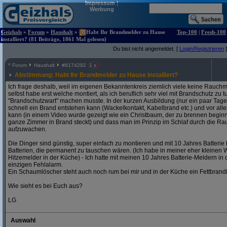
Impressum
|
Werbung
Geizhals
»
Forum
»
Haushalt
»
Habt Ihr Brandmelder zu Hause
Top-100
|
Fresh-100
installiert? (81 Beiträge, 1861 Mal gelesen)
Du bist nicht angemeldet. [
Login/Registrieren
]
^
Forum
Haushalt
#
8174282
1 x
Abstimmung: Habt Ihr Brandmelder zu Hause installiert?
Ich frage deshalb, weil im eigenen Bekanntenkreis ziemlich viele keine Rauchme
selbst habe erst welche montiert, als ich beruflich sehr viel mit Brandschutz zu 
"Brandschutzwart" machen musste. In der kurzen Ausbildung (nur ein paar Tage 
schnell ein Brand entstehen kann (Wackelkontakt, Kabelbrand etc.) und vor alle
kann (in einem Video wurde gezeigt wie ein Christbaum, der zu brennen beginn
ganze Zimmer in Brand steckt) und dass man im Prinzip im Schlaf durch die Rau
aufzuwachen.
Die Dinger sind günstig, super einfach zu montieren und mit 10 Jahres Batterie
Batterien, die permanent zu tauschen wären. (Ich habe in meiner eher kleine
Hitzemelder in der Küche) - Ich hatte mit meinen 10 Jahres Batterie-Meldern in 
einzigen Fehlalarm.
Ein Schaumlöscher steht auch noch rum bei mir und in der Küche ein Fettbrand
Wie sieht es bei Euch aus?
LG
Auswahl