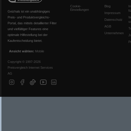
Cookie-
Blog
I
Einstellungen
f
Geizhals ist ein unabhängiges
Impressum
Preis- und Produktvergleichs-
W
Datenschutz
s
Portal, das mittels detaillierter Filter
AGB
T
und vielfältiger Features eine
Unternehmen
optimale Hilfestellung bei der
J
Kaufentscheidung bietet.
P
Ansicht wählen:
Mobile
Copyright © 1997-2026
Preisvergleich Internet Services
AG