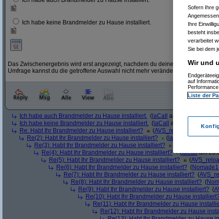
Ich habe auch Brandmelder zu Hause installiert.
Sofern Ihre g
Angemessenhe
Ich habe keine Brandmelder zu Hause installiert.
Ihre Einwilli
besteht insb
verarbeitet 
Sie bei dem j
Wir und u
Das Zwischenergebnis wird erst angezeigt, nachdem du deine Stimme abgegebe
Umfrage kannst du die getroffene Auswahl nicht mehr verändern.
Endgeräteeig
auf Informat
Performance 
Liste der Pa
Ich habe auch Brandmelder zu Hause installiert.
(
laCall
am 26.01.2024, 20
Ich habe keine Brandmelder zu Hause installiert.
(
laCall
am 26.01.2024, 20
Konfi
Re: Habt Ihr Brandmelder zu Hause installiert?
(
AVS_reloaded
am 26.01
Re(2): Habt Ihr Brandmelder zu Hause installiert?
(
laCall
am 26.01.202
Re(3): Habt Ihr Brandmelder zu Hause installiert?
(
AVS_reloaded
a
Re(4): Habt Ihr Brandmelder zu Hause installiert?
(
laCall
am 26.0
Re(5): Habt Ihr Brandmelder zu Hause installiert?
(
AVS_relo
Re(6): Habt Ihr Brandmelder zu Hause installiert?
(
Nomade1
Re(7): Habt Ihr Brandmelder zu Hause installiert?
(
AVS_re
Re(8): Habt Ihr Brandmelder zu Hause installiert?
(
Nom
Re(9): Habt Ihr Brandmelder zu Hause installiert?
(
A
Re(10): Habt Ihr Brandmelder zu Hause installiert
Re(11): Habt Ihr Brandmelder zu Hause installie
Re(12): Habt Ihr Brandmelder zu Hause instal
Re(13): Habt Ihr Brandmelder zu Hause ins