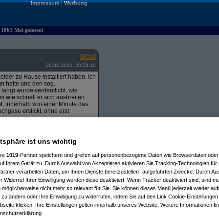
Impressum
|
Werbung
 1861 Mal gelesen)
laCall
26.01.2024, 20:29:19
lder zu Hause installiert haben. Ich
tun hatte und den sog.
lang) wurde verdeutlicht, wie
m wie schnell er sich ausbreiten
t, innerhalb von einer Minute das
chgase erstickt, ohne erst
 hat man absolut keinen Ärger mit
n Wohnung 3 Rauchmelder + einen
atsphäre ist uns wichtig
den letzten 7 Jahren keinen
ere
1019
-Partner speichern und greifen auf personenbezogene Daten wie Browserdaten oder 
löscher.
f Ihrem Gerät zu. Durch Auswahl von Akzeptieren aktivieren Sie Tracking-Technologien für d
artner verarbeiten Daten, um Ihnen Dienste bereitzustellen“ aufgeführten Zwecke. Durch Aus
 Widerruf Ihrer Einwilligung werden diese deaktiviert. Wenn Tracker deaktiviert sind, sind m
 möglicherweise nicht mehr so relevant für Sie. Sie können dieses Menü jederzeit wieder auf
 zu ändern oder Ihre Einwilligung zu widerrufen, indem Sie auf den Link Cookie-Einstellunge
eite klicken. Ihre Einstellungen gelten innerhalb unseres Website. Weitere Informationen fin
nschutzerklärung.