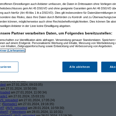
etroffenen Einstellungen auch Anbieter umfassen, die Daten in Drittstaaten ohne Vorliegen ei
itsbeschlusses gem Art 45 DSGVO und ohne geeignete Garantien gem Art 46 DSGVO übermi
gung auch hierfür (Art 49 Abs 1 lit a DSGVO). Dies gilt insbesondere für Datenübermittlungen i
esondere das Risiko, dass Ihre Daten durch Behörden zu Kontroll- und zu Überwachungsz
werden können, möglicherweise auch ohne Rechtsbehelfsmöglichkeiten. Dies können Sie abst
eweiligen Anbieter in der Liste keine Einwilligung abgeben.
nsere Partner verarbeiten Daten, um Folgendes bereitzustellen:
n hast. Anders als bei einer
enschaften zur Identifikation aktiv abfragen. Verwendung genauer Standortdaten. Speichern 
ionen auf einem Endgerät. Personalisierte Werbung und Inhalte, Messung von Werbeleistung 
von Inhalten, Zielgruppenforschung sowie Entwicklung und Verbesserung von Angeboten.
rtner (Lieferanten)
:29:54)
:30:15)
gurieren
Alle ablehnen
Akz
.2024, 21:15:17)
4, 21:21:49)
m 26.01.2024, 22:04:41)
1.2024, 22:46:38)
aded
am 27.01.2024, 09:03:05)
am 27.01.2024, 10:50:08)
loaded
am 27.01.2024, 11:00:34)
ade1
am 27.01.2024, 15:03:15)
VS_reloaded
am 27.01.2024, 17:05:24)
?
(
Nomade1
am 27.01.2024, 19:16:35)
rt?
(
AVS_reloaded
am 28.01.2024, 10:59:30)
liert?
(
*Weinberg
am 28.01.2024, 11:10:31)
talliert?
(
AVS_reloaded
am 28.01.2024, 12:19:26)