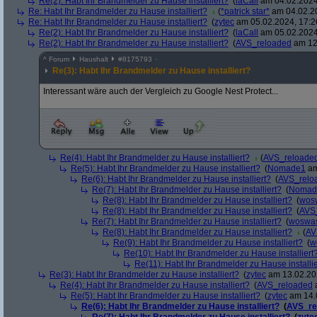
Re(2): Habt Ihr Brandmelder zu Hause installiert?
(
laCall
am 04.02.2024
Re: Habt Ihr Brandmelder zu Hause installiert?
(
*patrick star*
am 04.02.20
Re: Habt Ihr Brandmelder zu Hause installiert?
(
zytec
am 05.02.2024, 17:2
Re(2): Habt Ihr Brandmelder zu Hause installiert?
(
laCall
am 05.02.2024
Re(2): Habt Ihr Brandmelder zu Hause installiert?
(
AVS_reloaded
am 12.
^
Forum
Haushalt
#
8175793
Re(3): Habt Ihr Brandmelder zu Hause installiert?
Interessant wäre auch der Vergleich zu Google Nest Protect...
Re(4): Habt Ihr Brandmelder zu Hause installiert?
(
AVS_reloade
Re(5): Habt Ihr Brandmelder zu Hause installiert?
(
Nomade1
am
Re(6): Habt Ihr Brandmelder zu Hause installiert?
(
AVS_relo
Re(7): Habt Ihr Brandmelder zu Hause installiert?
(
Nomad
Re(8): Habt Ihr Brandmelder zu Hause installiert?
(
wos
Re(8): Habt Ihr Brandmelder zu Hause installiert?
(
AVS
Re(7): Habt Ihr Brandmelder zu Hause installiert?
(
woswa
Re(8): Habt Ihr Brandmelder zu Hause installiert?
(
AV
Re(9): Habt Ihr Brandmelder zu Hause installiert?
(
w
Re(10): Habt Ihr Brandmelder zu Hause installiert
Re(11): Habt Ihr Brandmelder zu Hause installie
Re(3): Habt Ihr Brandmelder zu Hause installiert?
(
zytec
am 13.02.202
Re(4): Habt Ihr Brandmelder zu Hause installiert?
(
AVS_reloaded
a
Re(5): Habt Ihr Brandmelder zu Hause installiert?
(
zytec
am 14.0
Re(6): Habt Ihr Brandmelder zu Hause installiert?
(
AVS_re