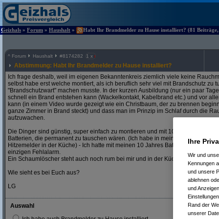
Geizhals
»
Forum
»
Haushalt
»
Habt Ihr Brandmelder zu Hause installiert? (81 Beiträge,
^
Forum
Haushalt
#
8174282
1 x
Abstimmung: Habt Ihr Brandmelder zu Hause installiert?
Ich frage deshalb, weil im eigenen Bekanntenkreis ziemlich viele keine Rauchme
selbst habe erst welche montiert, als ich beruflich sehr viel mit Brandschutz zu 
"Brandschutzwart" machen musste. In der kurzen Ausbildung (nur ein paar Tage 
schnell ein Brand entstehen kann (Wackelkontakt, Kabelbrand etc.) und vor alle
kann (in einem Video wurde gezeigt wie ein Christbaum, der zu brennen beginn
ganze Zimmer in Brand steckt) und dass man im Prinzip im Schlaf durch die Rau
aufzuwachen.
Die Dinger sind günstig, super einfach zu montieren und mit 10 Jahres Batterie
Batterien, die permanent zu tauschen wären. (Ich habe in meiner eher kleine
Ihre Priv
Hitzemelder in der Küche) - Ich hatte mit meinen 10 Jahres Batterie-Meldern in 
einzigen Fehlalarm.
Wir und uns
Ein Schaumlöscher steht auch noch rum bei mir und in der Küche ein Fettbrand
Kennungen au
und unsere P
Wie sieht es bei Euch aus?
ablehnen oder
LG
und Anzeigen
Einstellungen
Rand der Webs
Auswahl
unserer Date