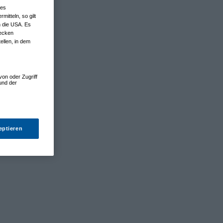
nes
tteln, so gilt
n die USA. Es
wecken
ellen, in dem
von oder Zugriff
und der
eptieren