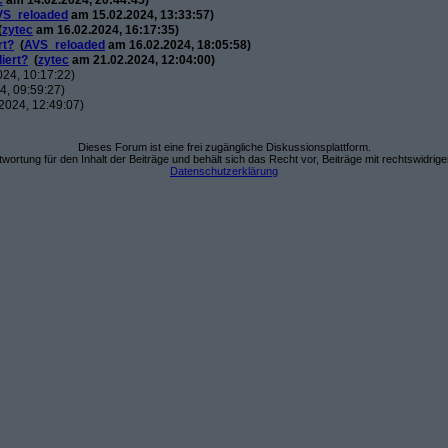
c
am 14.02.2024, 20:44:45)
VS_reloaded
am 15.02.2024, 13:33:57)
(
zytec
am 16.02.2024, 16:17:35)
rt?
(
AVS_reloaded
am 16.02.2024, 18:05:58)
iert?
(
zytec
am 21.02.2024, 12:04:00)
24, 10:17:22)
, 09:59:27)
2024, 12:49:07)
Dieses Forum ist eine frei zugängliche Diskussionsplattform.
wortung für den Inhalt der Beiträge und behält sich das Recht vor, Beiträge mit rechtswidrig
Datenschutzerklärung