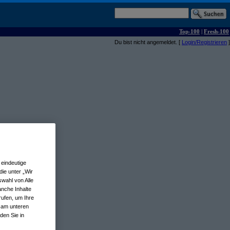
Top-100
|
Fresh-100
Du bist nicht angemeldet. [
Login/Registrieren
]
eindeutige
ie unter „Wir
wahl von Alle
anche Inhalte
rufen, um Ihre
n am unteren
den Sie in