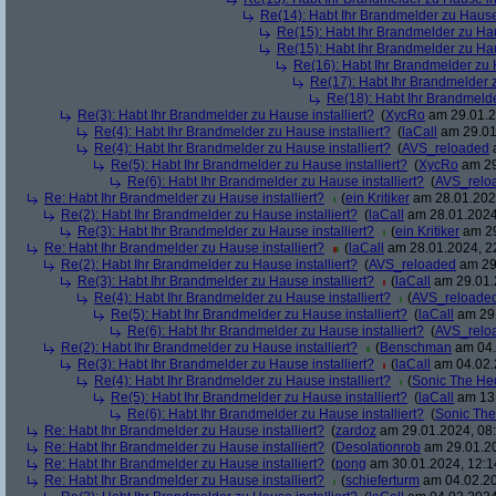
Re(14): Habt Ihr Brandmelder zu Hause 
Re(15): Habt Ihr Brandmelder zu Haus
Re(15): Habt Ihr Brandmelder zu Haus
Re(16): Habt Ihr Brandmelder zu H
Re(17): Habt Ihr Brandmelder z
Re(18): Habt Ihr Brandmelde
Re(3): Habt Ihr Brandmelder zu Hause installiert?
(
XycRo
am 29.01.2
Re(4): Habt Ihr Brandmelder zu Hause installiert?
(
laCall
am 29.01
Re(4): Habt Ihr Brandmelder zu Hause installiert?
(
AVS_reloaded
a
Re(5): Habt Ihr Brandmelder zu Hause installiert?
(
XycRo
am 29
Re(6): Habt Ihr Brandmelder zu Hause installiert?
(
AVS_relo
Re: Habt Ihr Brandmelder zu Hause installiert?
(
ein Kritiker
am 28.01.2024
Re(2): Habt Ihr Brandmelder zu Hause installiert?
(
laCall
am 28.01.2024
Re(3): Habt Ihr Brandmelder zu Hause installiert?
(
ein Kritiker
am 29
Re: Habt Ihr Brandmelder zu Hause installiert?
(
laCall
am 28.01.2024, 2
Re(2): Habt Ihr Brandmelder zu Hause installiert?
(
AVS_reloaded
am 29.
Re(3): Habt Ihr Brandmelder zu Hause installiert?
(
laCall
am 29.01.
Re(4): Habt Ihr Brandmelder zu Hause installiert?
(
AVS_reloade
Re(5): Habt Ihr Brandmelder zu Hause installiert?
(
laCall
am 29.
Re(6): Habt Ihr Brandmelder zu Hause installiert?
(
AVS_relo
Re(2): Habt Ihr Brandmelder zu Hause installiert?
(
Benschman
am 04.
Re(3): Habt Ihr Brandmelder zu Hause installiert?
(
laCall
am 04.02.
Re(4): Habt Ihr Brandmelder zu Hause installiert?
(
Sonic The H
Re(5): Habt Ihr Brandmelder zu Hause installiert?
(
laCall
am 13.
Re(6): Habt Ihr Brandmelder zu Hause installiert?
(
Sonic Th
Re: Habt Ihr Brandmelder zu Hause installiert?
(
zardoz
am 29.01.2024, 08:
Re: Habt Ihr Brandmelder zu Hause installiert?
(
Desolationrob
am 29.01.20
Re: Habt Ihr Brandmelder zu Hause installiert?
(
pong
am 30.01.2024, 12:1
Re: Habt Ihr Brandmelder zu Hause installiert?
(
schieferturm
am 04.02.20