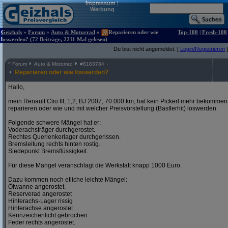
Impressum
|
Werbung
Geizhals
»
Forum
»
Auto & Motorrad
»
Reparieren oder wie
Top-100
|
Fresh-100
loswerden? (72 Beiträge, 2211 Mal gelesen)
Du bist nicht angemeldet. [
Login/Registrieren
]
^
Forum
Auto & Motorrad
#
8183784
Reparieren oder wie loswerden?
Hallo,
mein Renault Clio III, 1,2, BJ 2007, 70.000 km, hat kein Pickerl mehr bekommen. 
reparieren oder wie und mit welcher Preisvorstellung (Bastlerhit) loswerden.
Folgende schwere Mängel hat er:
Voderachsträger durchgerostet.
Rechtes Querlenkerlager durchgerissen.
Bremsleitung rechts hinten rostig.
Siedepunkt Bremsflüssigkeit.
Für diese Mängel veranschlagt die Werkstatt knapp 1000 Euro.
Dazu kommen noch etliche leichte Mängel:
Ölwanne angerostet.
Reserverad angerostet
Hinterachs-Lager rissig
Hinterachse angerostet
Kennzeichenlicht gebrochen
Feder rechts angerostet.