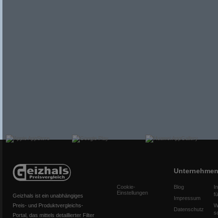
Unternehme
Cookie-
Blog
I
Einstellungen
f
Geizhals ist ein unabhängiges
Impressum
Preis- und Produktvergleichs-
W
Datenschutz
s
Portal, das mittels detaillierter Filter