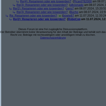
Re(4): Reparieren oder wie loswerden?
(
Picard782000
am 08.07.2
Re(3): Reparieren oder wie loswerden?
(
aficionado
am 08.07.2024, 
Re(2): Reparieren oder wie loswerden?
(
zero7
am 08.07.2024, 15:20:5
Re(3): Reparieren oder wie loswerden?
(
Bucho
am 08.07.2024, 22:5
Re: Reparieren oder wie loswerden?
(
bowie87
am 11.07.2024, 11:33:2
Re(2): Reparieren oder wie loswerden?
(
RoboCop
am 11.07.2024, 12
Dieses Forum ist eine frei zugängliche Diskussionsplattform.
Der Betreiber übernimmt keine Verantwortung für den Inhalt der Beiträge und behält sich das
Recht vor, Beiträge mit rechtswidrigem oder anstößigem Inhalt zu löschen.
Datenschutzerklärung