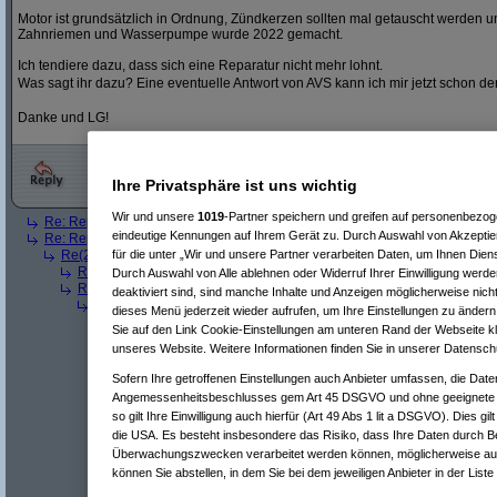
Motor ist grundsätzlich in Ordnung, Zündkerzen sollten mal getauscht werden und
Zahnriemen und Wasserpumpe wurde 2022 gemacht.
Ich tendiere dazu, dass sich eine Reparatur nicht mehr lohnt.
Was sagt ihr dazu? Eine eventuelle Antwort von AVS kann ich mir jetzt schon d
Danke und LG!
Ihre Privatsphäre ist uns wichtig
Wir und unsere
1019
-Partner speichern und greifen auf personenbezo
Re: Reparieren oder wie loswerden?
(
Paulas_Papa
am 26.06.2024, 13:
eindeutige Kennungen auf Ihrem Gerät zu. Durch Auswahl von Akzeptier
Re: Reparieren oder wie loswerden?
(
AVS_reloaded
am 27.06.2024, 07:
für die unter „Wir und unsere Partner verarbeiten Daten, um Ihnen Dien
Re(2): Reparieren oder wie loswerden?
(
Nomade1
am 27.06.2024, 11
Re(3): Reparieren oder wie loswerden?
(
TheTrumpeter
am 27.06.202
Durch Auswahl von Alle ablehnen oder Widerruf Ihrer Einwilligung werde
Re(3): Reparieren oder wie loswerden?
(
AVS_reloaded
am 27.06.2
deaktiviert sind, sind manche Inhalte und Anzeigen möglicherweise nicht
Re(4): Reparieren oder wie loswerden?
(
TheTrumpeter
am 27.06.2
dieses Menü jederzeit wieder aufrufen, um Ihre Einstellungen zu ändern 
Re(5): Reparieren oder wie loswerden?
(
zytec
am 27.06.2024,
Sie auf den Link Cookie-Einstellungen am unteren Rand der Webseite kli
Re(6): Reparieren oder wie loswerden?
(
Paulas_Papa
am 27
unseres Website. Weitere Informationen finden Sie in unserer Datensch
Re(6): Reparieren oder wie loswerden?
(
TheTrumpeter
am 27
Re(7): Reparieren oder wie loswerden?
(
namor1
am 27.
Sofern Ihre getroffenen Einstellungen auch Anbieter umfassen, die Daten
Re(7): Reparieren oder wie loswerden?
(
zero7
am 01.07.2
Angemessenheitsbeschlusses gem Art 45 DSGVO und ohne geeignete G
Re(8): Reparieren oder wie loswerden?
(
TheTrumpeter
so gilt Ihre Einwilligung auch hierfür (Art 49 Abs 1 lit a DSGVO). Dies gi
Re(9): Reparieren oder wie loswerden?
(
zero7
am 01
die USA. Es besteht insbesondere das Risiko, dass Ihre Daten durch B
Re(10): Reparieren oder wie loswerden?
(
TheTru
Überwachungszwecken verarbeitet werden können, möglicherweise auc
Re(11): Reparieren oder wie loswerden?
(
zero
Re(12): Reparieren oder wie loswerden?
(
können Sie abstellen, in dem Sie bei dem jeweiligen Anbieter in der Liste
Re(13): Reparieren oder wie loswerden?