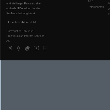
AGB
T
und vielfältiger Features eine
Unternehmen
optimale Hilfestellung bei der
J
Kaufentscheidung bietet.
P
Ansicht wählen:
Mobile
Copyright © 1997-2026
Preisvergleich Internet Services
AG