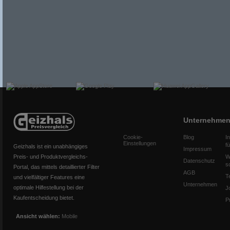
Unternehme
Cookie-
Blog
I
Einstellungen
f
Geizhals ist ein unabhängiges
Impressum
Preis- und Produktvergleichs-
W
Datenschutz
s
Portal, das mittels detaillierter Filter
AGB
T
und vielfältiger Features eine
Unternehmen
optimale Hilfestellung bei der
J
Kaufentscheidung bietet.
P
Ansicht wählen:
Mobile