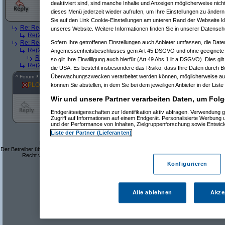
deaktiviert sind, sind manche Inhalte und Anzeigen möglicherweise nicht
dieses Menü jederzeit wieder aufrufen, um Ihre Einstellungen zu ändern 
Sie auf den Link Cookie-Einstellungen am unteren Rand der Webseite kli
Re: Reagiert Amazon nicht mehr auf Mails ?
(
soul
am 17.04.2026, 13:21:1
unseres Website. Weitere Informationen finden Sie in unserer Datensch
Re(2): Reagiert Amazon nicht mehr auf Mails ?
(
Desolationrob
am 17.04
Re: Reagiert Amazon nicht mehr auf Mails ?
(
travelenthusiast
am 01.06.202
Sofern Ihre getroffenen Einstellungen auch Anbieter umfassen, die Daten
Re(2): Reagiert Amazon nicht mehr auf Mails ?
(
TuxTux
am 01.06.2026, 
Angemessenheitsbeschlusses gem Art 45 DSGVO und ohne geeignete G
Re(3): Reagiert Amazon nicht mehr auf Mails ?
(
Desolationrob
am 01.
so gilt Ihre Einwilligung auch hierfür (Art 49 Abs 1 lit a DSGVO). Dies gi
Re(2): Reagiert Amazon nicht mehr auf Mails ?
(
Desolationrob
am 01.06
die USA. Es besteht insbesondere das Risiko, dass Ihre Daten durch B
Überwachungszwecken verarbeitet werden können, möglicherweise auc
^
Forum
Händler in Deutschland & EU
#
8217976
PLONKED von
Mr. 5
können Sie abstellen, in dem Sie bei dem jeweiligen Anbieter in der Liste
Wir und unsere Partner verarbeiten Daten, um Folg
Endgeräteeigenschaften zur Identifikation aktiv abfragen. Verwendung 
Zugriff auf Informationen auf einem Endgerät. Personalisierte Werbung
und der Performance von Inhalten, Zielgruppenforschung sowie Entwic
Liste der Partner (Lieferanten)
Dieses Forum ist eine frei zugängliche Diskussionsplattform.
Der Betreiber übernimmt keine Verantwortung für den Inhalt der Beiträge und behält sich das
Recht vor, Beiträge mit rechtswidrigem oder anstößigem Inhalt zu löschen.
Datenschutzerklärung
Konfigurieren
Alle ablehnen
Akze