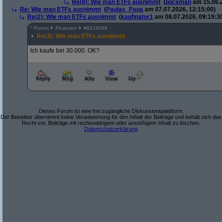
Re(8): Wie man ETFs ausnimmt
(
piiceman
am 15.06.2
Re: Wie man ETFs ausnimmt
(
Paulas_Papa
am 07.07.2026, 12:15:00)
Re(2): Wie man ETFs ausnimmt
(
kaufinator1
am 08.07.2026, 09:19:3
^
Forum
Finanzen
#
8219386
Re(3): Wie man ETFs ausnimmt
Ich kaufe bei 30.000. OK?
Dieses Forum ist eine frei zugängliche Diskussionsplattform.
Der Betreiber übernimmt keine Verantwortung für den Inhalt der Beiträge und behält sich das
Recht vor, Beiträge mit rechtswidrigem oder anstößigem Inhalt zu löschen.
Datenschutzerklärung