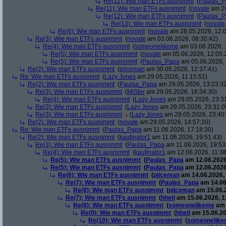
Re(12): Wie man ETFs ausnimmt
(
Paulas_P
Re(11): Wie man ETFs ausnimmt
(
novate
am 29
Re(12): Wie man ETFs ausnimmt
(
Paulas_P
Re(13): Wie man ETFs ausnimmt
(
novate
Re(6): Wie man ETFs ausnimmt
(
novate
am 28.05.2026, 12:0
Re(3): Wie man ETFs ausnimmt
(
novate
am 03.06.2026, 08:30:42)
Re(4): Wie man ETFs ausnimmt
(
someonelikeme
am 03.06.2026, 
Re(5): Wie man ETFs ausnimmt
(
novate
am 05.06.2026, 12:05:
Re(5): Wie man ETFs ausnimmt
(
Paulas_Papa
am 05.06.2026, 
Re(2): Wie man ETFs ausnimmt
(
piiceman
am 30.05.2026, 12:37:41)
Re: Wie man ETFs ausnimmt
(
Lazy Jones
am 29.05.2026, 11:15:51)
Re(2): Wie man ETFs ausnimmt
(
Paulas_Papa
am 29.05.2026, 13:23:3
Re(3): Wie man ETFs ausnimmt
(
MiSter
am 29.05.2026, 16:34:30)
Re(4): Wie man ETFs ausnimmt
(
Lazy Jones
am 29.05.2026, 23:3
Re(3): Wie man ETFs ausnimmt
(
Lazy Jones
am 29.05.2026, 23:31:0
Re(3): Wie man ETFs ausnimmt
(
Lazy Jones
am 29.05.2026, 23:40
Re(2): Wie man ETFs ausnimmt
(
novate
am 29.05.2026, 14:57:20)
Re: Wie man ETFs ausnimmt
(
Paulas_Papa
am 11.06.2026, 17:18:30)
Re(2): Wie man ETFs ausnimmt
(
kaufinator1
am 11.06.2026, 19:51:43)
Re(3): Wie man ETFs ausnimmt
(
Paulas_Papa
am 11.06.2026, 19:53
Re(4): Wie man ETFs ausnimmt
(
kaufinator1
am 12.06.2026, 11:38
Re(5): Wie man ETFs ausnimmt
(
Paulas_Papa
am 12.06.2026
Re(5): Wie man ETFs ausnimmt
(
Paulas_Papa
am 12.06.2026
Re(6): Wie man ETFs ausnimmt
(
piiceman
am 14.06.2026, 
Re(7): Wie man ETFs ausnimmt
(
Paulas_Papa
am 14.06
Re(8): Wie man ETFs ausnimmt
(
piiceman
am 15.06.2
Re(7): Wie man ETFs ausnimmt
(
hhetl
am 15.06.2026, 1
Re(8): Wie man ETFs ausnimmt
(
someonelikeme
am 
Re(9): Wie man ETFs ausnimmt
(
hhetl
am 15.06.20
Re(10): Wie man ETFs ausnimmt
(
someonelike