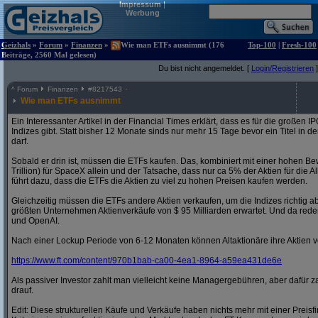
Impressum
|
Werbung
Geizhals
»
Forum
»
Finanzen
»
Wie man ETFs ausnimmt (176
Top-100
|
Fresh-100
Beiträge, 2560 Mal gelesen)
Du bist nicht angemeldet. [
Login/Registrieren
]
^
Forum
Finanzen
#
8217543
Wie man ETFs ausnimmt
Ein Interessanter Artikel in der Financial Times erklärt, dass es für die großen
Indizes gibt. Statt bisher 12 Monate sinds nur mehr 15 Tage bevor ein Titel 
darf.
Sobald er drin ist, müssen die ETFs kaufen. Das, kombiniert mit einer hohen Bew
Trillion) für SpaceX allein und der Tatsache, dass nur ca 5% der Aktien für die 
führt dazu, dass die ETFs die Aktien zu viel zu hohen Preisen kaufen werden.
Gleichzeitig müssen die ETFs andere Aktien verkaufen, um die Indizes richtig 
größten Unternehmen Aktienverkäufe von $ 95 Milliarden erwartet. Und da reden
und OpenAI.
Nach einer Lockup Periode von 6-12 Monaten können Altaktionäre ihre Aktien
https:/
/
www.ft.com/
content/
970b1bab-ca00-4ea1-8964-a59ea431de6e
Als passiver Investor zahlt man vielleicht keine Managergebühren, aber dafür z
drauf.
Edit: Diese strukturellen Käufe und Verkäufe haben nichts mehr mit einer Prei