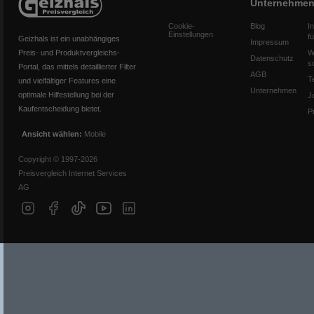
Unternehme
Cookie-
Blog
I
Einstellungen
f
Geizhals ist ein unabhängiges
Impressum
Preis- und Produktvergleichs-
W
Datenschutz
s
Portal, das mittels detaillierter Filter
AGB
T
und vielfältiger Features eine
Unternehmen
optimale Hilfestellung bei der
J
Kaufentscheidung bietet.
P
Ansicht wählen:
Mobile
Copyright © 1997-2026
Preisvergleich Internet Services
AG