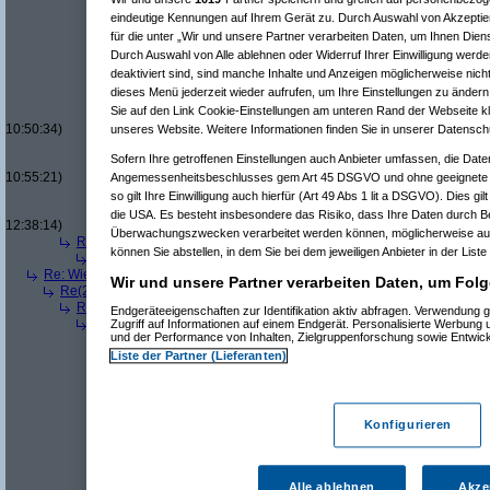
Re(10): Wie man ETFs ausnimmt
(
Paulas_Papa
a
eindeutige Kennungen auf Ihrem Gerät zu. Durch Auswahl von Akzeptier
Re(10): Wie man ETFs ausnimmt
(
AVS_reloaded
für die unter „Wir und unsere Partner verarbeiten Daten, um Ihnen Dien
Re(11): Wie man ETFs ausnimmt
(
Sonic The 
Durch Auswahl von Alle ablehnen oder Widerruf Ihrer Einwilligung werde
Re(12): Wie man ETFs ausnimmt
(
AVS_relo
deaktiviert sind, sind manche Inhalte und Anzeigen möglicherweise nicht
Re(13): Wie man ETFs ausnimmt
(
Sonic 
dieses Menü jederzeit wieder aufrufen, um Ihre Einstellungen zu ändern 
Re(14): Wie man ETFs ausnimmt
(
Pau
Sie auf den Link Cookie-Einstellungen am unteren Rand der Webseite kli
Re(15): Wie man ETFs ausnimmt
(
S
10:50:34)
unseres Website. Weitere Informationen finden Sie in unserer Datensch
Re(14): Wie man ETFs ausnimmt
(
AVS
Sofern Ihre getroffenen Einstellungen auch Anbieter umfassen, die Daten
Re(15): Wie man ETFs ausnimmt
(
S
10:55:21)
Angemessenheitsbeschlusses gem Art 45 DSGVO und ohne geeignete G
Re(16): Wie man ETFs ausnimmt
so gilt Ihre Einwilligung auch hierfür (Art 49 Abs 1 lit a DSGVO). Dies gi
Re(17): Wie man ETFs ausnim
die USA. Es besteht insbesondere das Risiko, dass Ihre Daten durch B
12:38:14)
Überwachungszwecken verarbeitet werden können, möglicherweise auc
Re(3): Wie man ETFs ausnimmt
(
piiceman
am 23.05.2026, 19:25:36)
können Sie abstellen, in dem Sie bei dem jeweiligen Anbieter in der Liste
Re(4): Wie man ETFs ausnimmt
(
Paulas_Papa
am 23.05.2026, 21
Re: Wie man ETFs ausnimmt
(
Paulas_Papa
am 24.05.2026, 10:06:02)
Wir und unsere Partner verarbeiten Daten, um Folg
Re(2): Wie man ETFs ausnimmt
(
piiceman
am 24.05.2026, 12:40:28)
Re(3): Wie man ETFs ausnimmt
(
Paulas_Papa
am 24.05.2026, 13:33
Endgeräteeigenschaften zur Identifikation aktiv abfragen. Verwendung 
Re(4): Wie man ETFs ausnimmt
(
piiceman
am 24.05.2026, 17:23:
Zugriff auf Informationen auf einem Endgerät. Personalisierte Werbung
und der Performance von Inhalten, Zielgruppenforschung sowie Entwic
Re(5): Wie man ETFs ausnimmt
(
Paulas_Papa
am 24.05.2026, 
Re(6): Wie man ETFs ausnimmt
(
piiceman
am 24.05.2026, 1
Liste der Partner (Lieferanten)
Re(7): Wie man ETFs ausnimmt
(
Paulas_Papa
am 24.05.2
Re(6): Wie man ETFs ausnimmt
(
kaufinator1
am 26.05.2026
Re(7): Wie man ETFs ausnimmt
(
Paulas_Papa
am 26.05.2
Re(8): Wie man ETFs ausnimmt
(
kaufinator1
am 26.05.2
Konfigurieren
Re(9): Wie man ETFs ausnimmt
(
Paulas_Papa
am 26
Re(10): Wie man ETFs ausnimmt
(
kaufinator1
am 
Re(11): Wie man ETFs ausnimmt
(
Paulas_Pap
Alle ablehnen
Akze
Re(8): Wie man ETFs ausnimmt
(
AVS_reloaded
am 27.0