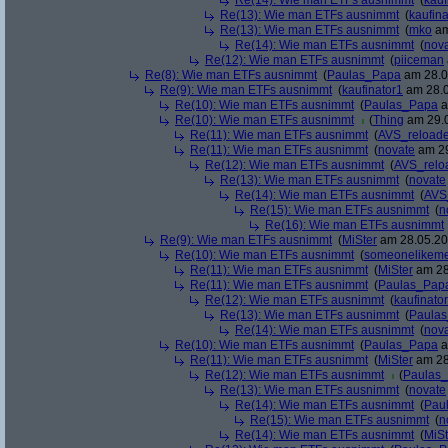
Re(14): Wie man ETFs ausnimmt
(
kauf
Re(13): Wie man ETFs ausnimmt
(
kaufina
Re(13): Wie man ETFs ausnimmt
(
mko
am
Re(14): Wie man ETFs ausnimmt
(
nov
Re(12): Wie man ETFs ausnimmt
(
piiceman
Re(8): Wie man ETFs ausnimmt
(
Paulas_Papa
am 28.0
Re(9): Wie man ETFs ausnimmt
(
kaufinator1
am 28.0
Re(10): Wie man ETFs ausnimmt
(
Paulas_Papa
a
Re(10): Wie man ETFs ausnimmt
(
Thing
am 29.0
Re(11): Wie man ETFs ausnimmt
(
AVS_reload
Re(11): Wie man ETFs ausnimmt
(
novate
am 29
Re(12): Wie man ETFs ausnimmt
(
AVS_relo
Re(13): Wie man ETFs ausnimmt
(
novate
Re(14): Wie man ETFs ausnimmt
(
AVS
Re(15): Wie man ETFs ausnimmt
(
n
Re(16): Wie man ETFs ausnimmt
Re(9): Wie man ETFs ausnimmt
(
MiSter
am 28.05.20
Re(10): Wie man ETFs ausnimmt
(
someonelikem
Re(11): Wie man ETFs ausnimmt
(
MiSter
am 28
Re(11): Wie man ETFs ausnimmt
(
Paulas_Pap
Re(12): Wie man ETFs ausnimmt
(
kaufinato
Re(13): Wie man ETFs ausnimmt
(
Paula
Re(14): Wie man ETFs ausnimmt
(
nov
Re(10): Wie man ETFs ausnimmt
(
Paulas_Papa
a
Re(11): Wie man ETFs ausnimmt
(
MiSter
am 28
Re(12): Wie man ETFs ausnimmt
(
Paulas
Re(13): Wie man ETFs ausnimmt
(
novate
Re(14): Wie man ETFs ausnimmt
(
Pau
Re(15): Wie man ETFs ausnimmt
(
n
Re(14): Wie man ETFs ausnimmt
(
MiSt