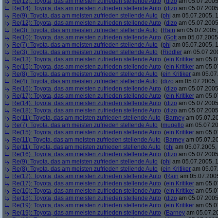
Re(12): Toyota, das am meisten zufrieden stellende Auto
(
dizo
am 05.07.2005,
Re(14): Toyota, das am meisten zufrieden stellende Auto
(
dizo
am 05.07.2005,
Re(9): Toyota, das am meisten zufrieden stellende Auto
(
phj
am 05.07.2005, 1
Re(12): Toyota, das am meisten zufrieden stellende Auto
(
dizo
am 05.07.2005,
Re(3): Toyota, das am meisten zufrieden stellende Auto
(
Rain
am 05.07.2005,
Re(10): Toyota, das am meisten zufrieden stellende Auto
(
Gott
am 05.07.2005,
Re(7): Toyota, das am meisten zufrieden stellende Auto
(
phj
am 05.07.2005, 1
Re(3): Toyota, das am meisten zufrieden stellende Auto
(
Riddler
am 05.07.200
Re(13): Toyota, das am meisten zufrieden stellende Auto
(
ein Kritiker
am 05.07
Re(15): Toyota, das am meisten zufrieden stellende Auto
(
ein Kritiker
am 05.07
Re(8): Toyota, das am meisten zufrieden stellende Auto
(
ein Kritiker
am 05.07.
Re(4): Toyota, das am meisten zufrieden stellende Auto
(
dizo
am 05.07.2005, 
Re(16): Toyota, das am meisten zufrieden stellende Auto
(
dizo
am 05.07.2005,
Re(17): Toyota, das am meisten zufrieden stellende Auto
(
ein Kritiker
am 05.07
Re(14): Toyota, das am meisten zufrieden stellende Auto
(
dizo
am 05.07.2005,
Re(18): Toyota, das am meisten zufrieden stellende Auto
(
dizo
am 05.07.2005,
Re(11): Toyota, das am meisten zufrieden stellende Auto
(
Barney
am 05.07.20
Re(7): Toyota, das am meisten zufrieden stellende Auto
(
mugello
am 05.07.20
Re(15): Toyota, das am meisten zufrieden stellende Auto
(
ein Kritiker
am 05.07
Re(11): Toyota, das am meisten zufrieden stellende Auto
(
Barney
am 05.07.20
Re(11): Toyota, das am meisten zufrieden stellende Auto
(
phj
am 05.07.2005, 
Re(16): Toyota, das am meisten zufrieden stellende Auto
(
dizo
am 05.07.2005,
Re(9): Toyota, das am meisten zufrieden stellende Auto
(
phj
am 05.07.2005, 1
Re(8): Toyota, das am meisten zufrieden stellende Auto
(
ein Kritiker
am 05.07.
Re(12): Toyota, das am meisten zufrieden stellende Auto
(
Rain
am 05.07.2005
Re(17): Toyota, das am meisten zufrieden stellende Auto
(
ein Kritiker
am 05.07
Re(10): Toyota, das am meisten zufrieden stellende Auto
(
ein Kritiker
am 05.07
Re(18): Toyota, das am meisten zufrieden stellende Auto
(
dizo
am 05.07.2005,
Re(19): Toyota, das am meisten zufrieden stellende Auto
(
ein Kritiker
am 05.07
Re(19): Toyota, das am meisten zufrieden stellende Auto
(
Barney
am 05.07.20