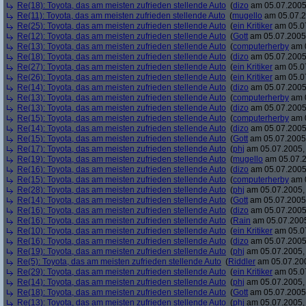
Re(18): Toyota, das am meisten zufrieden stellende Auto
(
dizo
am 05.07.2005,
Re(11): Toyota, das am meisten zufrieden stellende Auto
(
mugello
am 05.07.2
Re(25): Toyota, das am meisten zufrieden stellende Auto
(
ein Kritiker
am 05.07
Re(12): Toyota, das am meisten zufrieden stellende Auto
(
Gott
am 05.07.2005,
Re(13): Toyota, das am meisten zufrieden stellende Auto
(
computerherby
am 0
Re(18): Toyota, das am meisten zufrieden stellende Auto
(
dizo
am 05.07.2005,
Re(27): Toyota, das am meisten zufrieden stellende Auto
(
ein Kritiker
am 05.07
Re(26): Toyota, das am meisten zufrieden stellende Auto
(
ein Kritiker
am 05.07
Re(14): Toyota, das am meisten zufrieden stellende Auto
(
dizo
am 05.07.2005,
Re(13): Toyota, das am meisten zufrieden stellende Auto
(
computerherby
am 0
Re(13): Toyota, das am meisten zufrieden stellende Auto
(
dizo
am 05.07.2005,
Re(15): Toyota, das am meisten zufrieden stellende Auto
(
computerherby
am 0
Re(14): Toyota, das am meisten zufrieden stellende Auto
(
dizo
am 05.07.2005,
Re(15): Toyota, das am meisten zufrieden stellende Auto
(
Gott
am 05.07.2005,
Re(17): Toyota, das am meisten zufrieden stellende Auto
(
phj
am 05.07.2005, 
Re(19): Toyota, das am meisten zufrieden stellende Auto
(
mugello
am 05.07.2
Re(16): Toyota, das am meisten zufrieden stellende Auto
(
dizo
am 05.07.2005,
Re(15): Toyota, das am meisten zufrieden stellende Auto
(
computerherby
am 0
Re(28): Toyota, das am meisten zufrieden stellende Auto
(
phj
am 05.07.2005, 
Re(14): Toyota, das am meisten zufrieden stellende Auto
(
Gott
am 05.07.2005,
Re(16): Toyota, das am meisten zufrieden stellende Auto
(
dizo
am 05.07.2005,
Re(16): Toyota, das am meisten zufrieden stellende Auto
(
Rain
am 05.07.2005
Re(10): Toyota, das am meisten zufrieden stellende Auto
(
ein Kritiker
am 05.07
Re(16): Toyota, das am meisten zufrieden stellende Auto
(
dizo
am 05.07.2005,
Re(19): Toyota, das am meisten zufrieden stellende Auto
(
phj
am 05.07.2005, 
Re(5): Toyota, das am meisten zufrieden stellende Auto
(
Riddler
am 05.07.200
Re(29): Toyota, das am meisten zufrieden stellende Auto
(
ein Kritiker
am 05.07
Re(14): Toyota, das am meisten zufrieden stellende Auto
(
phj
am 05.07.2005, 
Re(18): Toyota, das am meisten zufrieden stellende Auto
(
Gott
am 05.07.2005,
Re(13): Toyota, das am meisten zufrieden stellende Auto
(
phj
am 05.07.2005, 