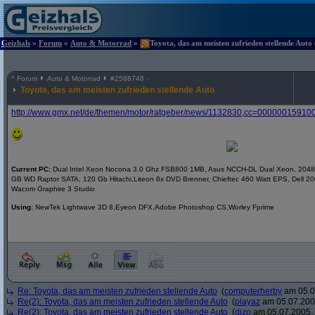
Geizhals
»
Forum
»
Auto & Motorrad
»
Toyota, das am meisten zufrieden stellende Auto
^
Forum
Auto & Motorrad
#
2588748
Toyota, das am meisten zufrieden stellende Auto
http:/
/
www.gmx.net/
de/
themen/
motor/
ratgeber/
news/
1132830,cc=00000015910
Current PC:
Dual Intel Xeon Nocona 3.0 Ghz FSB800 1MB, Asus NCCH-DL Dual Xeon, 2048 
GB WD Raptor SATA, 120 Gb Hitachi,Liteon 8x DVD Brenner, Chieftec 460 Watt EPS, Dell 2
Wacom Graphire 3 Studio
Using:
NewTek Lightwave 3D 8,Eyeon DFX,Adobe Photoshop CS,Worley Fprime
Re: Toyota, das am meisten zufrieden stellende Auto
(
computerherby
am 05.0
Re(2): Toyota, das am meisten zufrieden stellende Auto
(
playaz
am 05.07.2005
Re(2): Toyota, das am meisten zufrieden stellende Auto
(
dizo
am 05.07.2005, 