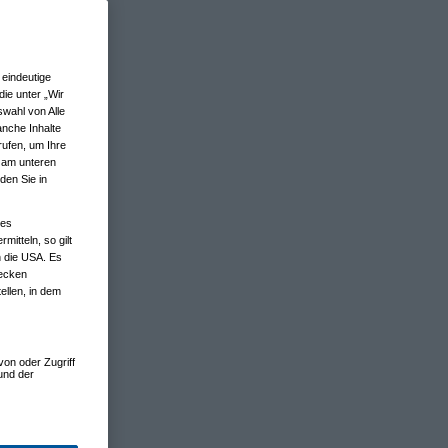
eindeutige
ie unter „Wir
wahl von Alle
anche Inhalte
rufen, um Ihre
n am unteren
den Sie in
nes
tteln, so gilt
n die USA. Es
wecken
ellen, in dem
von oder Zugriff
und der