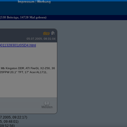
Impressum
|
Werbung
 (538 Beiträge, 14720 Mal gelesen)
dizo
05.07.2005, 08:31:04
0011328301z0SD4.html
Mb Kingston DDR, ATI FireGL X2-256, 36
005FPW 20,1" TFT, 17" Acer AL1711,
7.2005, 09:22:17)
, 09:48:01)
09:52:56)