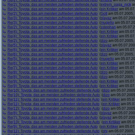
Re(2): Toyota, das am meisten zufrieden stellende Auto
(
empire
am 05.07.200
Re(2): Toyota, das am meisten zufrieden stellende Auto
(
extrem_oaga_nick
am
Re(2): Toyota, das am meisten zufrieden stellende Auto
(
ein Kritiker
am 05.07.
Re(2): Toyota, das am meisten zufrieden stellende Auto
(
Gott
am 05.07.2005, 
Re(3): Toyota, das am meisten zufrieden stellende Auto
(
playaz
am 05.07.2005
Re(3): Toyota, das am meisten zufrieden stellende Auto
(
mugello
am 05.07.20
Re(2): Toyota, das am meisten zufrieden stellende Auto
(
sstephan
am 05.07.2
Re(4): Toyota, das am meisten zufrieden stellende Auto
(
ein Kritiker
am 05.07.
Re(4): Toyota, das am meisten zufrieden stellende Auto
(
ein Kritiker
am 05.07.
Re(2): Toyota, das am meisten zufrieden stellende Auto
(
dizo
am 05.07.2005, 
Re(5): Toyota, das am meisten zufrieden stellende Auto
(
playaz
am 05.07.2005
Re(6): Toyota, das am meisten zufrieden stellende Auto
(
ein Kritiker
am 05.07.
Re(6): Toyota, das am meisten zufrieden stellende Auto
(
dizo
am 05.07.2005, 
Re(5): Toyota, das am meisten zufrieden stellende Auto
(
mugello
am 05.07.20
Re(6): Toyota, das am meisten zufrieden stellende Auto
(
ein Kritiker
am 05.07.
Re(7): Toyota, das am meisten zufrieden stellende Auto
(
ein Kritiker
am 05.07.
Re(8): Toyota, das am meisten zufrieden stellende Auto
(
dizo
am 05.07.2005, 
Re(8): Toyota, das am meisten zufrieden stellende Auto
(
dizo
am 05.07.2005, 
Re(9): Toyota, das am meisten zufrieden stellende Auto
(
ein Kritiker
am 05.07.
Re(9): Toyota, das am meisten zufrieden stellende Auto
(
ein Kritiker
am 05.07.
Re(10): Toyota, das am meisten zufrieden stellende Auto
(
dizo
am 05.07.2005,
Re(10): Toyota, das am meisten zufrieden stellende Auto
(
dizo
am 05.07.2005,
Re(11): Toyota, das am meisten zufrieden stellende Auto
(
ein Kritiker
am 05.07
Re(11): Toyota, das am meisten zufrieden stellende Auto
(
ein Kritiker
am 05.07
Re(12): Toyota, das am meisten zufrieden stellende Auto
(
dizo
am 05.07.2005,
Re(8): Toyota, das am meisten zufrieden stellende Auto
(
playaz
am 05.07.2005
Re(7): Toyota, das am meisten zufrieden stellende Auto
(
playaz
am 05.07.2005
Re(13): Toyota, das am meisten zufrieden stellende Auto
(
ein Kritiker
am 05.07
Re(9): Toyota, das am meisten zufrieden stellende Auto
(
ein Kritiker
am 05.07.
Re(11): Toyota, das am meisten zufrieden stellende Auto
(
phj
am 05.07.2005, 