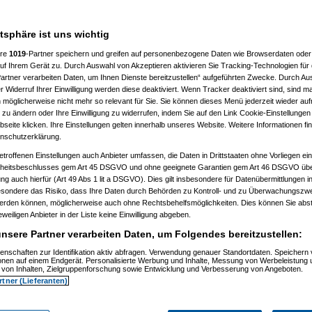
 10:39:12)
.07.2005, 10:39:42)
10:48:08)
atsphäre ist uns wichtig
 10:52:14)
0:52:35)
ere
1019
-Partner speichern und greifen auf personenbezogene Daten wie Browserdaten oder 
10:53:10)
f Ihrem Gerät zu. Durch Auswahl von Akzeptieren aktivieren Sie Tracking-Technologien für d
10:53:38)
artner verarbeiten Daten, um Ihnen Dienste bereitzustellen“ aufgeführten Zwecke. Durch Aus
 10:58:07)
 Widerruf Ihrer Einwilligung werden diese deaktiviert. Wenn Tracker deaktiviert sind, sind m
 11:00:59)
11:02:43)
 möglicherweise nicht mehr so relevant für Sie. Sie können dieses Menü jederzeit wieder auf
 11:03:25)
 zu ändern oder Ihre Einwilligung zu widerrufen, indem Sie auf den Link Cookie-Einstellunge
 11:04:47)
eite klicken. Ihre Einstellungen gelten innerhalb unseres Website. Weitere Informationen fin
, 11:06:24)
nschutzerklärung.
005, 11:06:39)
13:12)
etroffenen Einstellungen auch Anbieter umfassen, die Daten in Drittstaaten ohne Vorliegen ei
11:16:22)
itsbeschlusses gem Art 45 DSGVO und ohne geeignete Garantien gem Art 46 DSGVO übermi
 11:16:29)
gung auch hierfür (Art 49 Abs 1 lit a DSGVO). Dies gilt insbesondere für Datenübermittlungen i
1:19:13)
esondere das Risiko, dass Ihre Daten durch Behörden zu Kontroll- und zu Überwachungsz
11:22:42)
werden können, möglicherweise auch ohne Rechtsbehelfsmöglichkeiten. Dies können Sie abst
11:23:16)
eweiligen Anbieter in der Liste keine Einwilligung abgeben.
11:25:25)
1:26:56)
nsere Partner verarbeiten Daten, um Folgendes bereitzustellen:
 11:26:58)
1:27:19)
enschaften zur Identifikation aktiv abfragen. Verwendung genauer Standortdaten. Speichern 
 11:27:37)
ionen auf einem Endgerät. Personalisierte Werbung und Inhalte, Messung von Werbeleistung 
, 11:29:33)
von Inhalten, Zielgruppenforschung sowie Entwicklung und Verbesserung von Angeboten.
 11:30:58)
rtner (Lieferanten)
11:31:10)
1:32:30)
, 11:32:37)