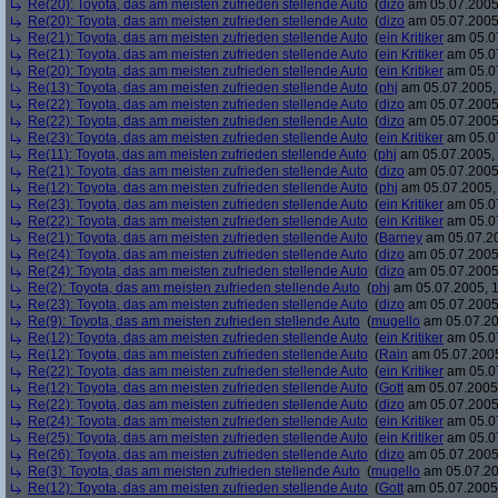
Re(20): Toyota, das am meisten zufrieden stellende Auto
(
dizo
am 05.07.2005,
Re(20): Toyota, das am meisten zufrieden stellende Auto
(
dizo
am 05.07.2005,
Re(21): Toyota, das am meisten zufrieden stellende Auto
(
ein Kritiker
am 05.07
Re(21): Toyota, das am meisten zufrieden stellende Auto
(
ein Kritiker
am 05.07
Re(20): Toyota, das am meisten zufrieden stellende Auto
(
ein Kritiker
am 05.07
Re(13): Toyota, das am meisten zufrieden stellende Auto
(
phj
am 05.07.2005, 
Re(22): Toyota, das am meisten zufrieden stellende Auto
(
dizo
am 05.07.2005,
Re(22): Toyota, das am meisten zufrieden stellende Auto
(
dizo
am 05.07.2005,
Re(23): Toyota, das am meisten zufrieden stellende Auto
(
ein Kritiker
am 05.07
Re(11): Toyota, das am meisten zufrieden stellende Auto
(
phj
am 05.07.2005, 
Re(21): Toyota, das am meisten zufrieden stellende Auto
(
dizo
am 05.07.2005,
Re(12): Toyota, das am meisten zufrieden stellende Auto
(
phj
am 05.07.2005, 
Re(23): Toyota, das am meisten zufrieden stellende Auto
(
ein Kritiker
am 05.07
Re(22): Toyota, das am meisten zufrieden stellende Auto
(
ein Kritiker
am 05.07
Re(21): Toyota, das am meisten zufrieden stellende Auto
(
Barney
am 05.07.20
Re(24): Toyota, das am meisten zufrieden stellende Auto
(
dizo
am 05.07.2005,
Re(24): Toyota, das am meisten zufrieden stellende Auto
(
dizo
am 05.07.2005,
Re(2): Toyota, das am meisten zufrieden stellende Auto
(
phj
am 05.07.2005, 1
Re(23): Toyota, das am meisten zufrieden stellende Auto
(
dizo
am 05.07.2005,
Re(9): Toyota, das am meisten zufrieden stellende Auto
(
mugello
am 05.07.20
Re(12): Toyota, das am meisten zufrieden stellende Auto
(
ein Kritiker
am 05.07
Re(12): Toyota, das am meisten zufrieden stellende Auto
(
Rain
am 05.07.2005
Re(22): Toyota, das am meisten zufrieden stellende Auto
(
ein Kritiker
am 05.07
Re(12): Toyota, das am meisten zufrieden stellende Auto
(
Gott
am 05.07.2005,
Re(22): Toyota, das am meisten zufrieden stellende Auto
(
dizo
am 05.07.2005,
Re(24): Toyota, das am meisten zufrieden stellende Auto
(
ein Kritiker
am 05.07
Re(25): Toyota, das am meisten zufrieden stellende Auto
(
ein Kritiker
am 05.07
Re(26): Toyota, das am meisten zufrieden stellende Auto
(
dizo
am 05.07.2005,
Re(3): Toyota, das am meisten zufrieden stellende Auto
(
mugello
am 05.07.20
Re(12): Toyota, das am meisten zufrieden stellende Auto
(
Gott
am 05.07.2005,