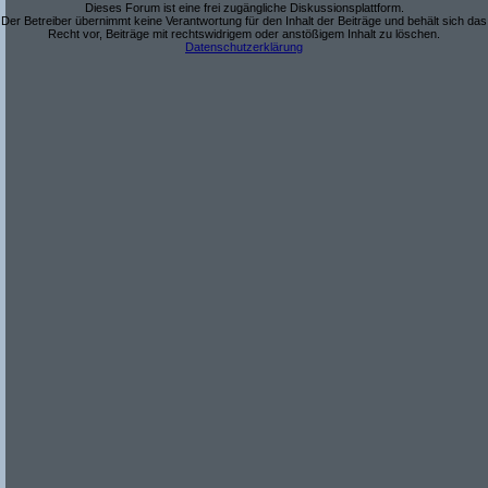
Dieses Forum ist eine frei zugängliche Diskussionsplattform.
Der Betreiber übernimmt keine Verantwortung für den Inhalt der Beiträge und behält sich das
Recht vor, Beiträge mit rechtswidrigem oder anstößigem Inhalt zu löschen.
Datenschutzerklärung