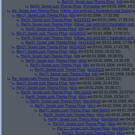
Re(12): Soviel zum Thema Prius
(
phj
am 04.
Re(5): Soviel zum Thema Prius
(
Pervasive
am 03.01.2006, 19:2
Re: Soviel zum Thema Prius
(
Oliver_nur echt mit 2 Kastratern und Daisy!
am
Re(2): Soviel zum Thema Prius
(
phj
am 03.01.2006, 17:32:39)
Re(3): Soviel zum Thema Prius
(
w114/115
am 03.01.2006, 17:35:25)
Re(3): Soviel zum Thema Prius
(
Oliver_nur echt mit 2 Kastratern und
Re(4): Soviel zum Thema Prius
(
phj
am 03.01.2006, 17:45:34)
Re(2): Soviel zum Thema Prius
(
w114/115
am 03.01.2006, 17:35:37)
Re(3): Soviel zum Thema Prius
(
Oliver_nur echt mit 2 Kastratern und
Re(4): Soviel zum Thema Prius
(
w114/115
am 03.01.2006, 17:38:3
Re(2): Soviel zum Thema Prius
(
w114/115
am 03.01.2006, 17:41:39)
Re(2): Soviel zum Thema Prius
(
dizo
am 03.01.2006, 19:22:32)
Re(3): Soviel zum Thema Prius
(
phj
am 03.01.2006, 19:36:55)
Re(4): Soviel zum Thema Prius
(
dizo
am 03.01.2006, 19:38:43)
Re(5): Soviel zum Thema Prius
(
phj
am 03.01.2006, 19:43:22)
Re(6): Soviel zum Thema Prius
(
w114/115
am 03.01.2006, 19
Re(7): Soviel zum Thema Prius
(
phj
am 03.01.2006, 19:50
Re: Soviel zum Thema Prius
(
der.Grinch
am 03.01.2006, 22:35:01)
Re(2): Soviel zum Thema Prius
(
phj
am 03.01.2006, 22:41:35)
Re(2): Soviel zum Thema Prius
(
dizo
am 03.01.2006, 23:26:17)
Re(3): Soviel zum Thema Prius
(
der.Grinch
am 03.01.2006, 23:37:07)
Re(4): Soviel zum Thema Prius
(
dizo
am 03.01.2006, 23:56:17)
Re(5): Soviel zum Thema Prius
(
der.Grinch
am 04.01.2006, 00:
Re(6): Soviel zum Thema Prius
(
dizo
am 04.01.2006, 00:11:5
Re(7): Soviel zum Thema Prius
(
der.Grinch
am 04.01.2006
Re(8): Soviel zum Thema Prius
(
dizo
am 04.01.2006, 0
Re(9): Soviel zum Thema Prius
(
der.Grinch
am 04.01
Re(10): Soviel zum Thema Prius
(
dizo
am 04.01.2
Re(11): Soviel zum Thema Prius
(
der.Grinch
am
Re(12): Soviel zum Thema Prius
(
dizo
am 04