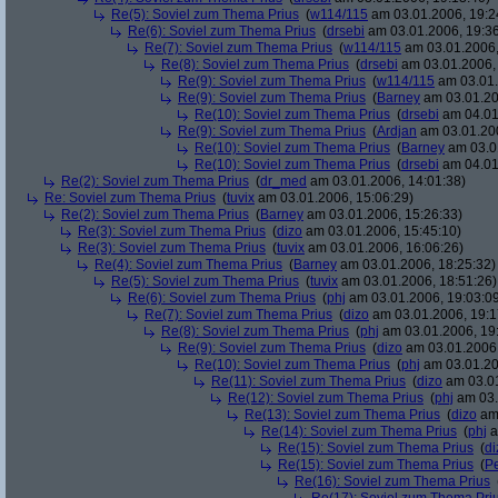
Re(5): Soviel zum Thema Prius
(
w114/115
am 03.01.2006, 19:2
Re(6): Soviel zum Thema Prius
(
drsebi
am 03.01.2006, 19:36
Re(7): Soviel zum Thema Prius
(
w114/115
am 03.01.2006,
Re(8): Soviel zum Thema Prius
(
drsebi
am 03.01.2006, 
Re(9): Soviel zum Thema Prius
(
w114/115
am 03.01.
Re(9): Soviel zum Thema Prius
(
Barney
am 03.01.20
Re(10): Soviel zum Thema Prius
(
drsebi
am 04.01
Re(9): Soviel zum Thema Prius
(
Ardjan
am 03.01.200
Re(10): Soviel zum Thema Prius
(
Barney
am 03.01
Re(10): Soviel zum Thema Prius
(
drsebi
am 04.01
Re(2): Soviel zum Thema Prius
(
dr_med
am 03.01.2006, 14:01:38)
Re: Soviel zum Thema Prius
(
tuvix
am 03.01.2006, 15:06:29)
Re(2): Soviel zum Thema Prius
(
Barney
am 03.01.2006, 15:26:33)
Re(3): Soviel zum Thema Prius
(
dizo
am 03.01.2006, 15:45:10)
Re(3): Soviel zum Thema Prius
(
tuvix
am 03.01.2006, 16:06:26)
Re(4): Soviel zum Thema Prius
(
Barney
am 03.01.2006, 18:25:32)
Re(5): Soviel zum Thema Prius
(
tuvix
am 03.01.2006, 18:51:26)
Re(6): Soviel zum Thema Prius
(
phj
am 03.01.2006, 19:03:0
Re(7): Soviel zum Thema Prius
(
dizo
am 03.01.2006, 19:1
Re(8): Soviel zum Thema Prius
(
phj
am 03.01.2006, 19
Re(9): Soviel zum Thema Prius
(
dizo
am 03.01.2006,
Re(10): Soviel zum Thema Prius
(
phj
am 03.01.20
Re(11): Soviel zum Thema Prius
(
dizo
am 03.01
Re(12): Soviel zum Thema Prius
(
phj
am 03.
Re(13): Soviel zum Thema Prius
(
dizo
am 
Re(14): Soviel zum Thema Prius
(
phj
a
Re(15): Soviel zum Thema Prius
(
di
Re(15): Soviel zum Thema Prius
(
Pe
Re(16): Soviel zum Thema Prius