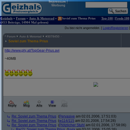
Impressum
|
Werbung
Geizhals
»
Forum
»
Auto & Motorrad
»
Soviel zum Thema Prius
Top-100
|
Fresh-100
(453 Beiträge, 14904 Mal gelesen)
Du bist nicht angemeldet. [
Login/Registrieren
]
^
Forum
Auto & Motorrad
#
3078450
Soviel zum Thema Prius
http:/
/
www.phj.at/
TopGear-Prius.avi
~40MB
Re: Soviel zum Thema Prius
(
Pervasive
am 02.01.2006, 17:51:03)
Re: Soviel zum Thema Prius
(
w114/115
am 02.01.2006, 17:54:28)
Re: Soviel zum Thema Prius
(
Plötzlicher Stuhl
am 02.01.2006, 17:58:06)
Re(2): Soviel zum Thema Prius
(
tuvix
am 03.01.2006, 15:05:26)