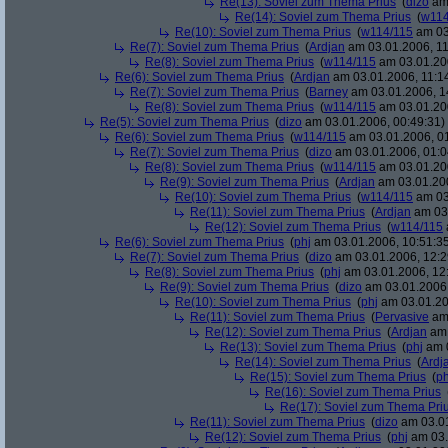
Re(13): Soviel zum Thema Prius
(
dizo
am 
Re(14): Soviel zum Thema Prius
(
w114
Re(10): Soviel zum Thema Prius
(
w114/115
am 03
Re(7): Soviel zum Thema Prius
(
Ardjan
am 03.01.2006, 11
Re(8): Soviel zum Thema Prius
(
w114/115
am 03.01.200
Re(6): Soviel zum Thema Prius
(
Ardjan
am 03.01.2006, 11:1
Re(7): Soviel zum Thema Prius
(
Barney
am 03.01.2006, 1
Re(8): Soviel zum Thema Prius
(
w114/115
am 03.01.200
Re(5): Soviel zum Thema Prius
(
dizo
am 03.01.2006, 00:49:31)
Re(6): Soviel zum Thema Prius
(
w114/115
am 03.01.2006, 01
Re(7): Soviel zum Thema Prius
(
dizo
am 03.01.2006, 01:0
Re(8): Soviel zum Thema Prius
(
w114/115
am 03.01.200
Re(9): Soviel zum Thema Prius
(
Ardjan
am 03.01.200
Re(10): Soviel zum Thema Prius
(
w114/115
am 03
Re(11): Soviel zum Thema Prius
(
Ardjan
am 03.
Re(12): Soviel zum Thema Prius
(
w114/115
Re(6): Soviel zum Thema Prius
(
phj
am 03.01.2006, 10:51:3
Re(7): Soviel zum Thema Prius
(
dizo
am 03.01.2006, 12:2
Re(8): Soviel zum Thema Prius
(
phj
am 03.01.2006, 12
Re(9): Soviel zum Thema Prius
(
dizo
am 03.01.2006,
Re(10): Soviel zum Thema Prius
(
phj
am 03.01.20
Re(11): Soviel zum Thema Prius
(
Pervasive
am 
Re(12): Soviel zum Thema Prius
(
Ardjan
am 
Re(13): Soviel zum Thema Prius
(
phj
am 0
Re(14): Soviel zum Thema Prius
(
Ardj
Re(15): Soviel zum Thema Prius
(
ph
Re(16): Soviel zum Thema Prius
Re(17): Soviel zum Thema Pri
Re(11): Soviel zum Thema Prius
(
dizo
am 03.01
Re(12): Soviel zum Thema Prius
(
phj
am 03.