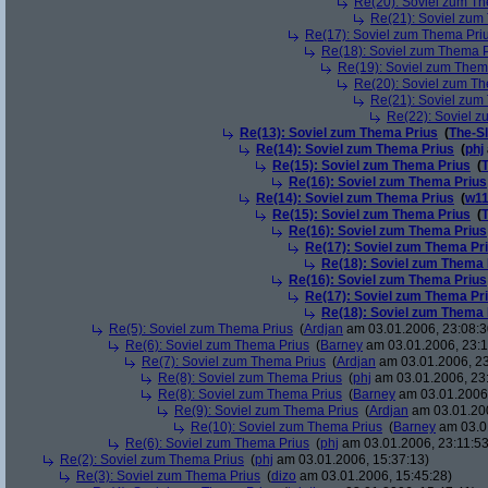
Re(20): Soviel zum T
Re(21): Soviel zum
Re(17): Soviel zum Thema Pri
Re(18): Soviel zum Thema P
Re(19): Soviel zum Them
Re(20): Soviel zum T
Re(21): Soviel zum
Re(22): Soviel 
Re(13): Soviel zum Thema Prius
(
The-S
Re(14): Soviel zum Thema Prius
(
phj
Re(15): Soviel zum Thema Prius
(
Re(16): Soviel zum Thema Prius
Re(14): Soviel zum Thema Prius
(
w11
Re(15): Soviel zum Thema Prius
(
Re(16): Soviel zum Thema Prius
Re(17): Soviel zum Thema Pr
Re(18): Soviel zum Thema 
Re(16): Soviel zum Thema Prius
Re(17): Soviel zum Thema Pr
Re(18): Soviel zum Thema 
Re(5): Soviel zum Thema Prius
(
Ardjan
am 03.01.2006, 23:08:3
Re(6): Soviel zum Thema Prius
(
Barney
am 03.01.2006, 23:1
Re(7): Soviel zum Thema Prius
(
Ardjan
am 03.01.2006, 23
Re(8): Soviel zum Thema Prius
(
phj
am 03.01.2006, 23
Re(8): Soviel zum Thema Prius
(
Barney
am 03.01.2006,
Re(9): Soviel zum Thema Prius
(
Ardjan
am 03.01.200
Re(10): Soviel zum Thema Prius
(
Barney
am 03.01
Re(6): Soviel zum Thema Prius
(
phj
am 03.01.2006, 23:11:53
Re(2): Soviel zum Thema Prius
(
phj
am 03.01.2006, 15:37:13)
Re(3): Soviel zum Thema Prius
(
dizo
am 03.01.2006, 15:45:28)