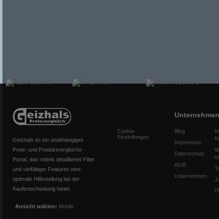
Unternehme
Cookie-
Blog
I
Einstellungen
f
Geizhals ist ein unabhängiges
Impressum
Preis- und Produktvergleichs-
W
Datenschutz
s
Portal, das mittels detaillierter Filter
AGB
T
und vielfältiger Features eine
Unternehmen
optimale Hilfestellung bei der
J
Kaufentscheidung bietet.
P
Ansicht wählen:
Mobile