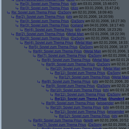
Re(3): Soviel zum Thema Prius
(
phj
am 03.01.2006, 15:46:07)
Re(3): Soviel zum Thema Prius
(
dizo
am 03.01.2006, 15:47:24)
Re: Soviel zum Thema Prius
(
DaSony
am 02.01.2006, 18:09:40)
Re(2): Soviel zum Thema Prius
(
phj
am 02.01.2006, 18:20:59)
Re(3): Soviel zum Thema Prius
(
DaSony
am 02.01.2006, 18:27:30)
Re(3): Soviel zum Thema Prius
(
iceland
am 04.01.2006, 18:17:40)
Re(4): Soviel zum Thema Prius
(
phj
am 04.01.2006, 18:23:26)
Re(2): Soviel zum Thema Prius
(
Metal Man
am 02.01.2006, 18:22:39)
Re(3): Soviel zum Thema Prius
(
DaSony
am 02.01.2006, 18:28:25)
Re(4): Soviel zum Thema Prius
(
Metal Man
am 02.01.2006, 18:33:
Re(5): Soviel zum Thema Prius
(
DaSony
am 02.01.2006, 18:37
Re(6): Soviel zum Thema Prius
(
Metal Man
am 02.01.2006, 1
Re(7): Soviel zum Thema Prius
(
DaSony
am 02.01.2006, 
Re(8): Soviel zum Thema Prius
(
Metal Man
am 02.01.20
Re(9): Soviel zum Thema Prius
(
DaSony
am 02.01.2
Re(10): Soviel zum Thema Prius
(
Metal Man
am 02
Re(11): Soviel zum Thema Prius
(
DaSony
am 0
Re(12): Soviel zum Thema Prius
(
Metal Man
Re(8): Soviel zum Thema Prius
(
phj
am 02.01.2006, 20
Re(9): Soviel zum Thema Prius
(
DaSony
am 02.01.2
Re(10): Soviel zum Thema Prius
(
phj
am 02.01.20
Re(11): Soviel zum Thema Prius
(
DaSony
am 0
Re(11): Soviel zum Thema Prius
(
thunder4
am
Re(9): Soviel zum Thema Prius
(
wissender
am 03.01
Re(10): Soviel zum Thema Prius
(
phj
am 03.01.20
Re(11): Soviel zum Thema Prius
(
wissender
am
Re(12): Soviel zum Thema Prius
(
phj
am 03.
Re(6): Soviel zum Thema Prius
(
teleth
am 02.01.2006, 20:52
Re(7): Soviel zum Thema Prius
(
DaSony
am 02.01.2006, 2