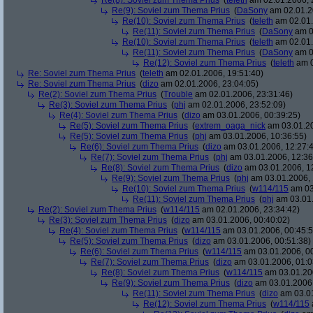
Re(8): Soviel zum Thema Prius
(
teleth
am 02.01.2006, 
Re(9): Soviel zum Thema Prius
(
DaSony
am 02.01.2
Re(10): Soviel zum Thema Prius
(
teleth
am 02.01.
Re(11): Soviel zum Thema Prius
(
DaSony
am 0
Re(10): Soviel zum Thema Prius
(
teleth
am 02.01.
Re(11): Soviel zum Thema Prius
(
DaSony
am 0
Re(12): Soviel zum Thema Prius
(
teleth
am 0
Re: Soviel zum Thema Prius
(
teleth
am 02.01.2006, 19:51:40)
Re: Soviel zum Thema Prius
(
dizo
am 02.01.2006, 23:04:05)
Re(2): Soviel zum Thema Prius
(
Trouble
am 02.01.2006, 23:31:46)
Re(3): Soviel zum Thema Prius
(
phj
am 02.01.2006, 23:52:09)
Re(4): Soviel zum Thema Prius
(
dizo
am 03.01.2006, 00:39:25)
Re(5): Soviel zum Thema Prius
(
extrem_oaga_nick
am 03.01.20
Re(5): Soviel zum Thema Prius
(
phj
am 03.01.2006, 10:36:55)
Re(6): Soviel zum Thema Prius
(
dizo
am 03.01.2006, 12:27:
Re(7): Soviel zum Thema Prius
(
phj
am 03.01.2006, 12:36
Re(8): Soviel zum Thema Prius
(
dizo
am 03.01.2006, 1
Re(9): Soviel zum Thema Prius
(
phj
am 03.01.2006, 
Re(10): Soviel zum Thema Prius
(
w114/115
am 03
Re(11): Soviel zum Thema Prius
(
phj
am 03.01.
Re(2): Soviel zum Thema Prius
(
w114/115
am 02.01.2006, 23:34:42)
Re(3): Soviel zum Thema Prius
(
dizo
am 03.01.2006, 00:40:02)
Re(4): Soviel zum Thema Prius
(
w114/115
am 03.01.2006, 00:45:5
Re(5): Soviel zum Thema Prius
(
dizo
am 03.01.2006, 00:51:38)
Re(6): Soviel zum Thema Prius
(
w114/115
am 03.01.2006, 00
Re(7): Soviel zum Thema Prius
(
dizo
am 03.01.2006, 01:0
Re(8): Soviel zum Thema Prius
(
w114/115
am 03.01.200
Re(9): Soviel zum Thema Prius
(
dizo
am 03.01.2006,
Re(11): Soviel zum Thema Prius
(
dizo
am 03.01
Re(12): Soviel zum Thema Prius
(
w114/115