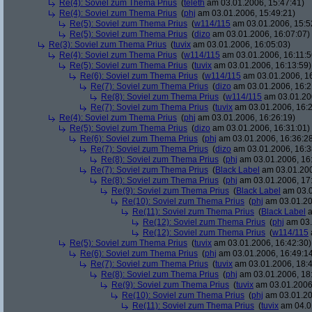
Re(4): Soviel zum Thema Prius
(
teleth
am 03.01.2006, 15:47:41)
Re(4): Soviel zum Thema Prius
(
phj
am 03.01.2006, 15:49:21)
Re(5): Soviel zum Thema Prius
(
w114/115
am 03.01.2006, 15:5
Re(5): Soviel zum Thema Prius
(
dizo
am 03.01.2006, 16:07:07)
Re(3): Soviel zum Thema Prius
(
tuvix
am 03.01.2006, 16:05:03)
Re(4): Soviel zum Thema Prius
(
w114/115
am 03.01.2006, 16:11:5
Re(5): Soviel zum Thema Prius
(
tuvix
am 03.01.2006, 16:13:59)
Re(6): Soviel zum Thema Prius
(
w114/115
am 03.01.2006, 16
Re(7): Soviel zum Thema Prius
(
dizo
am 03.01.2006, 16:2
Re(8): Soviel zum Thema Prius
(
w114/115
am 03.01.200
Re(7): Soviel zum Thema Prius
(
tuvix
am 03.01.2006, 16:2
Re(4): Soviel zum Thema Prius
(
phj
am 03.01.2006, 16:26:19)
Re(5): Soviel zum Thema Prius
(
dizo
am 03.01.2006, 16:31:01)
Re(6): Soviel zum Thema Prius
(
phj
am 03.01.2006, 16:36:2
Re(7): Soviel zum Thema Prius
(
dizo
am 03.01.2006, 16:3
Re(8): Soviel zum Thema Prius
(
phj
am 03.01.2006, 16
Re(7): Soviel zum Thema Prius
(
Black Label
am 03.01.200
Re(8): Soviel zum Thema Prius
(
phj
am 03.01.2006, 17
Re(9): Soviel zum Thema Prius
(
Black Label
am 03.0
Re(10): Soviel zum Thema Prius
(
phj
am 03.01.20
Re(11): Soviel zum Thema Prius
(
Black Label
a
Re(12): Soviel zum Thema Prius
(
phj
am 03.
Re(12): Soviel zum Thema Prius
(
w114/115
Re(5): Soviel zum Thema Prius
(
tuvix
am 03.01.2006, 16:42:30)
Re(6): Soviel zum Thema Prius
(
phj
am 03.01.2006, 16:49:1
Re(7): Soviel zum Thema Prius
(
tuvix
am 03.01.2006, 18:4
Re(8): Soviel zum Thema Prius
(
phj
am 03.01.2006, 18
Re(9): Soviel zum Thema Prius
(
tuvix
am 03.01.2006,
Re(10): Soviel zum Thema Prius
(
phj
am 03.01.20
Re(11): Soviel zum Thema Prius
(
tuvix
am 04.01