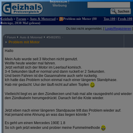
Impressum
|
Werbung
Geizhals
»
Forum
»
Auto & Motorrad
»
Problem mit Motor (80
Top-100
|
Fresh-100
Beiträge, 2838 Mal gelesen)
Du bist nicht angemeldet. [
Login/Registrieren
]
^
Forum
Auto & Motorrad
#
5482851
Problem mit Motor
Hallo
Mein Auto wurde seit 3 Wochen nicht genutzt.
Wollte heute wieder mal fahren.
Jetzt verhält sich der Motor im Leerlauf komisch.
3-4 Sekunden läuft er normal und dann ruckelt er 2 Sekunden.
Und beim Fahren ist die Gasannahme auch sehr ruckelig.
Ich hatte das Problem schon einmal nach einer längeren Standphase.
Hab mir gedacht: Uiui der läuft nicht auf allen Topfen
Vielleicht liegt es an den Zündkerzen und hab mal alle rausgedreht und wieder
den Zündkabeln herumgedrückt. Danach lief die Kiste wieder.
Jetzt eben nach einer längeren Standpause tritt das Problem wieder auf.
Hat jemand eine Ahnung an was das liegen könnte ?
Es geht um einen Mercedes 190E 1.8
So ich geh jetzt wieder und probier meine Fummelmethode