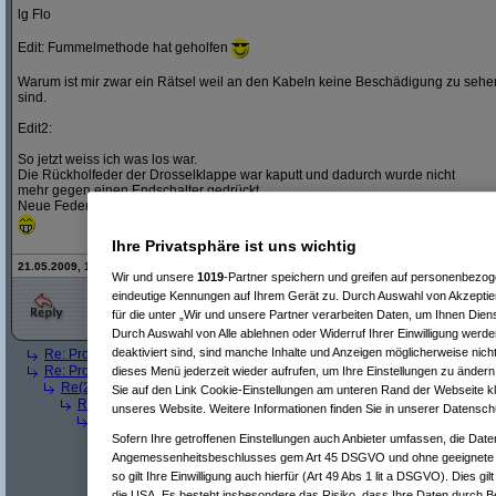
lg Flo
Edit: Fummelmethode hat geholfen
Warum ist mir zwar ein Rätsel weil an den Kabeln keine Beschädigung zu sehe
sind.
Edit2:
So jetzt weiss ich was los war.
Die Rückholfeder der Drosselklappe war kaputt und dadurch wurde nicht
mehr gegen einen Endschalter gedrückt.
Neue Feder rein -> Jetzt passts wieder
Ihre Privatsphäre ist uns wichtig
21.05.2009, 13:09 Uhr - Editiert von
Flooh
, alte Version:
hier
Wir und unsere
1019
-Partner speichern und greifen auf personenbezo
eindeutige Kennungen auf Ihrem Gerät zu. Durch Auswahl von Akzeptier
für die unter „Wir und unsere Partner verarbeiten Daten, um Ihnen Dien
Durch Auswahl von Alle ablehnen oder Widerruf Ihrer Einwilligung werde
deaktiviert sind, sind manche Inhalte und Anzeigen möglicherweise nicht
Re: Problem mit Motor
(
Thunder
am 15.05.2009, 12:09:52)
Re: Problem mit Motor
(
Geri_65
am 15.05.2009, 12:55:02)
dieses Menü jederzeit wieder aufrufen, um Ihre Einstellungen zu ändern 
Re(2): Problem mit Motor
(
robotti
am 15.05.2009, 15:02:43)
Sie auf den Link Cookie-Einstellungen am unteren Rand der Webseite kli
Re(3): Problem mit Motor
(
Geri_65
am 15.05.2009, 15:46:43)
unseres Website. Weitere Informationen finden Sie in unserer Datensch
Re(4): Problem mit Motor
(
robotti
am 15.05.2009, 16:00:02)
Re(5): Problem mit Motor
(
Geri_65
am 15.05.2009, 16:21:30)
Sofern Ihre getroffenen Einstellungen auch Anbieter umfassen, die Daten
Re(6): Problem mit Motor
(
robotti
am 15.05.2009, 20:45:49)
Angemessenheitsbeschlusses gem Art 45 DSGVO und ohne geeignete G
Re(7): Problem mit Motor
(
Geri_65
am 15.05.2009, 20:53:
so gilt Ihre Einwilligung auch hierfür (Art 49 Abs 1 lit a DSGVO). Dies gi
Re(8): Problem mit Motor
(
robotti
am 15.05.2009, 21:42
die USA. Es besteht insbesondere das Risiko, dass Ihre Daten durch B