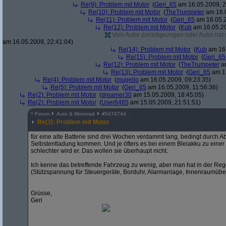
Re(9): Problem mit Motor
(
Geri_65
am 16.05.2009, 2
Re(10): Problem mit Motor
(
TheTrumpeter
am 16.0
Re(11): Problem mit Motor
(
Geri_65
am 16.05.2
Re(12): Problem mit Motor
(
Kub
am 16.05.20
Vom Autor zurückgezogen oder Autor hat se
am 16.05.2009, 22:41:04)
Re(14): Problem mit Motor
(
Kub
am 16.
Re(15): Problem mit Motor
(
Geri_65
Re(12): Problem mit Motor
(
TheTrumpeter
am
Re(13): Problem mit Motor
(
Geri_65
am 17
Re(4): Problem mit Motor
(
mugello
am 16.05.2009, 09:23:35)
Re(5): Problem mit Motor
(
Geri_65
am 16.05.2009, 11:56:36)
Re(2): Problem mit Motor
(
dreamer30
am 15.05.2009, 18:45:05)
Re(2): Problem mit Motor
(
User6465
am 15.05.2009, 21:51:51)
^
Forum
Auto & Motorrad
#
5474744
Re(3): Problem mit Motor
für eine alte Batterie sind drei Wochen verdammt lang, bedingt durch A
Selbstentladung kommen. Und je öfters es bei einem Bleiakku zu eine
schlechter wird er. Das wollen sie überhaupt nicht.
Ich kenne das betreffende Fahrzeug zu wenig, aber man hat in der Reg
(Stützspannung für Steuergeräte, Borduhr, Alarmanlage, Innenraumüb
Grüsse,
Geri