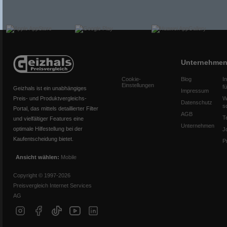
Unternehme
Cookie-
Blog
I
Einstellungen
f
Geizhals ist ein unabhängiges
Impressum
Preis- und Produktvergleichs-
W
Datenschutz
s
Portal, das mittels detaillierter Filter
AGB
T
und vielfältiger Features eine
Unternehmen
optimale Hilfestellung bei der
J
Kaufentscheidung bietet.
P
Ansicht wählen:
Mobile
Copyright © 1997-2026
Preisvergleich Internet Services
AG