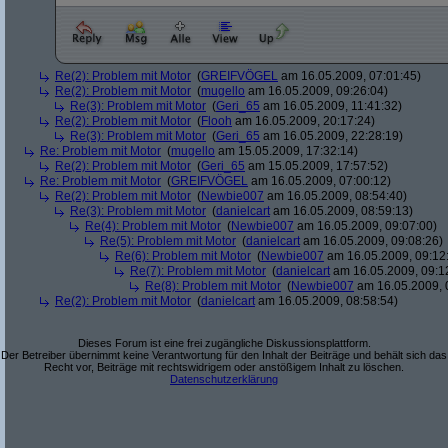
Re(2): Problem mit Motor
(
GREIFVÖGEL
am 16.05.2009, 07:01:45)
Re(2): Problem mit Motor
(
mugello
am 16.05.2009, 09:26:04)
Re(3): Problem mit Motor
(
Geri_65
am 16.05.2009, 11:41:32)
Re(2): Problem mit Motor
(
Flooh
am 16.05.2009, 20:17:24)
Re(3): Problem mit Motor
(
Geri_65
am 16.05.2009, 22:28:19)
Re: Problem mit Motor
(
mugello
am 15.05.2009, 17:32:14)
Re(2): Problem mit Motor
(
Geri_65
am 15.05.2009, 17:57:52)
Re: Problem mit Motor
(
GREIFVÖGEL
am 16.05.2009, 07:00:12)
Re(2): Problem mit Motor
(
Newbie007
am 16.05.2009, 08:54:40)
Re(3): Problem mit Motor
(
danielcart
am 16.05.2009, 08:59:13)
Re(4): Problem mit Motor
(
Newbie007
am 16.05.2009, 09:07:00)
Re(5): Problem mit Motor
(
danielcart
am 16.05.2009, 09:08:26)
Re(6): Problem mit Motor
(
Newbie007
am 16.05.2009, 09:12
Re(7): Problem mit Motor
(
danielcart
am 16.05.2009, 09:1
Re(8): Problem mit Motor
(
Newbie007
am 16.05.2009, 
Re(2): Problem mit Motor
(
danielcart
am 16.05.2009, 08:58:54)
Dieses Forum ist eine frei zugängliche Diskussionsplattform.
Der Betreiber übernimmt keine Verantwortung für den Inhalt der Beiträge und behält sich das
Recht vor, Beiträge mit rechtswidrigem oder anstößigem Inhalt zu löschen.
Datenschutzerklärung