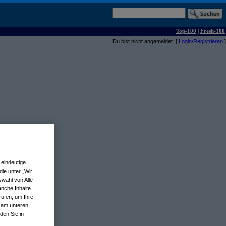
Top-100
|
Fresh-100
Du bist nicht angemeldet. [
Login/Registrieren
]
eindeutige
ie unter „Wir
wahl von Alle
anche Inhalte
rufen, um Ihre
n am unteren
den Sie in