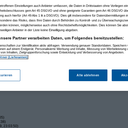
etroffenen Einstellungen auch Anbieter umfassen, die Daten in Drittstaaten ohne Vorliegen ei
itsbeschlusses gem Art 45 DSGVO und ohne geeignete Garantien gem Art 46 DSGVO übermi
gung auch hierfür (Art 49 Abs 1 lit a DSGVO). Dies gilt insbesondere für Datenübermittlungen i
n ist und die Zündkerzen auch OK
esondere das Risiko, dass Ihre Daten durch Behörden zu Kontroll- und zu Überwachungsz
werden können, möglicherweise auch ohne Rechtsbehelfsmöglichkeiten. Dies können Sie abst
eweiligen Anbieter in der Liste keine Einwilligung abgeben.
nsere Partner verarbeiten Daten, um Folgendes bereitzustellen:
enschaften zur Identifikation aktiv abfragen. Verwendung genauer Standortdaten. Speichern 
ionen auf einem Endgerät. Personalisierte Werbung und Inhalte, Messung von Werbeleistung 
von Inhalten, Zielgruppenforschung sowie Entwicklung und Verbesserung von Angeboten.
rtner (Lieferanten)
gurieren
Alle ablehnen
Akz
05)
:38)
, 23:03:50)