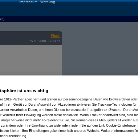
Impressum
|
Werbung
en)
Flooh
15.05.2009, 09:24:11
atsphäre ist uns wichtig
 reingeschraubt und ein bisschen an
ere
1019
-Partner speichern und greifen auf personenbezogene Daten wie Browserdaten oder 
f Ihrem Gerät zu. Durch Auswahl von Akzeptieren aktivieren Sie Tracking-Technologien für d
artner verarbeiten Daten, um Ihnen Dienste bereitzustellen“ aufgeführten Zwecke. Durch Aus
 Widerruf Ihrer Einwilligung werden diese deaktiviert. Wenn Tracker deaktiviert sind, sind m
 möglicherweise nicht mehr so relevant für Sie. Sie können dieses Menü jederzeit wieder auf
 zu ändern oder Ihre Einwilligung zu widerrufen, indem Sie auf den Link Cookie-Einstellunge
eite klicken. Ihre Einstellungen gelten innerhalb unseres Website. Weitere Informationen fin
nschutzerklärung.