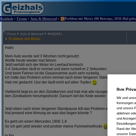
Geizhals
»
Forum
»
Auto & Motorrad
»
Problem mit Motor (80 Beiträge, 2836 Mal geles
^
Forum
Auto & Motorrad
#
5482851
Problem mit Motor
Hallo
Mein Auto wurde seit 3 Wochen nicht genutzt.
Wollte heute wieder mal fahren.
Jetzt verhält sich der Motor im Leerlauf komisch.
3-4 Sekunden läuft er normal und dann ruckelt er 2 Sekunden.
Und beim Fahren ist die Gasannahme auch sehr ruckelig.
Ich hatte das Problem schon einmal nach einer längeren Standphase.
Hab mir gedacht: Uiui der läuft nicht auf allen Topfen
Ihre Priv
Vielleicht liegt es an den Zündkerzen und hab mal alle rausgedreht und wieder
den Zündkabeln herumgedrückt. Danach lief die Kiste wieder.
Wir und uns
Kennungen au
und unsere P
Jetzt eben nach einer längeren Standpause tritt das Problem wieder auf.
Hat jemand eine Ahnung an was das liegen könnte ?
ablehnen oder
und Anzeigen
Es geht um einen Mercedes 190E 1.8
Einstellungen
So ich geh jetzt wieder und probier meine Fummelmethode
Rand der Webs
unserer Date
lg Flo