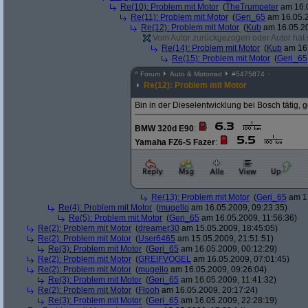
Re(10): Problem mit Motor
(
TheTrumpeter
am 16.0
Re(11): Problem mit Motor
(
Geri_65
am 16.05.2
Re(12): Problem mit Motor
(
Kub
am 16.05.20
Vom Autor zurückgezogen oder Autor hat se
Re(14): Problem mit Motor
(
Kub
am 16.
Re(15): Problem mit Motor
(
Geri_65
^
Forum
Auto & Motorrad
#
5475874
Re(12): Problem mit Motor
Bin in der Dieselentwicklung bei Bosch tätig,
BMW 320d E90
:
Yamaha FZ6-S Fazer
:
Re(13): Problem mit Motor
(
Geri_65
am 17
Re(4): Problem mit Motor
(
mugello
am 16.05.2009, 09:23:35)
Re(5): Problem mit Motor
(
Geri_65
am 16.05.2009, 11:56:36)
Re(2): Problem mit Motor
(
dreamer30
am 15.05.2009, 18:45:05)
Re(2): Problem mit Motor
(
User6465
am 15.05.2009, 21:51:51)
Re(3): Problem mit Motor
(
Geri_65
am 16.05.2009, 00:12:29)
Re(2): Problem mit Motor
(
GREIFVÖGEL
am 16.05.2009, 07:01:45)
Re(2): Problem mit Motor
(
mugello
am 16.05.2009, 09:26:04)
Re(3): Problem mit Motor
(
Geri_65
am 16.05.2009, 11:41:32)
Re(2): Problem mit Motor
(
Flooh
am 16.05.2009, 20:17:24)
Re(3): Problem mit Motor
(
Geri_65
am 16.05.2009, 22:28:19)