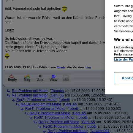
Sofern Ihre g
Edit: Fummelmethode hat geholfen
Angemessenhe
Ihre Einwilli
Warum ist mir zwar ein Rätsel weil an den Kabeln keine Beschädigung zu sehe
besteht insb
sind.
verarbeitet 
Edit2:
Sie bei dem j
So jetzt weiss ich was los war.
Wir und u
Die Rückholfeder der Drosselklappe war kaputt und dadurch wurde nicht
mehr gegen einen Endschalter gedrückt.
Endgeräteeig
Neue Feder rein -> Jetzt passts wieder
auf Informat
Performance 
Liste der Pa
21.05.2009, 13:09 Uhr - Editiert von
Flooh
, alte Version:
hier
Konfi
Re: Problem mit Motor
(
Thunder
am 15.05.2009, 12:09:52)
Re: Problem mit Motor
(
Geri_65
am 15.05.2009, 12:55:02)
Re(2): Problem mit Motor
(
robotti
am 15.05.2009, 15:02:43)
Re(3): Problem mit Motor
(
Geri_65
am 15.05.2009, 15:46:43)
Re(4): Problem mit Motor
(
robotti
am 15.05.2009, 16:00:02)
Re(5): Problem mit Motor
(
Geri_65
am 15.05.2009, 16:21:30)
Re(6): Problem mit Motor
(
robotti
am 15.05.2009, 20:45:49)
Re(7): Problem mit Motor
(
Geri_65
am 15.05.2009, 20:53:
Re(8): Problem mit Motor
(
robotti
am 15.05.2009, 21:42
Re(9): Problem mit Motor
(
Newbie007
am 15.05.2009