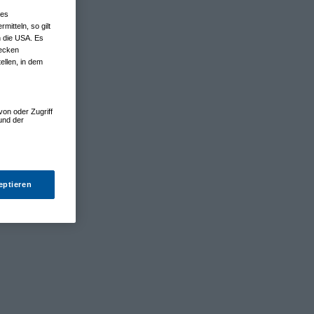
nes
tteln, so gilt
n die USA. Es
wecken
ellen, in dem
von oder Zugriff
und der
eptieren