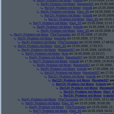
Re(8): Problem mit Motor
(
robotti
am 15.05.2009, 21:42
Re(9): Problem mit Motor
(
Newbie007
am 15.05.2009
Re(10): Problem mit Motor
(
robotti
am 15.05.2009,
Re(9): Problem mit Motor
(
Geri_65
am 16.05.2009, 0
Re(10): Problem mit Motor
(
robotti
am 16.05.2009,
Re(11): Problem mit Motor
(
Geri_65
am 16.05.2
Re(7): Problem mit Motor
(
Geri_65
am 15.05.2009, 21:01:
Re(8): Problem mit Motor
(
robotti
am 15.05.2009, 21:43
Re(9): Problem mit Motor
(
Geri_65
am 16.05.2009, 0
Re(2): Problem mit Motor
(
TheTrumpeter
am 15.05.2009, 17:10:25)
Re(3): Problem mit Motor
(
mugello
am 15.05.2009, 17:37:05)
Re(4): Problem mit Motor
(
TheTrumpeter
am 15.05.2009, 17:48:51
Re(3): Problem mit Motor
(
Geri_65
am 15.05.2009, 17:55:57)
Re(4): Problem mit Motor
(
Newbie007
am 15.05.2009, 18:05:43)
Re(5): Problem mit Motor
(
Kub
am 16.05.2009, 22:33:27)
Re(6): Problem mit Motor
(
Newbie007
am 16.05.2009, 22:35
Re(7): Problem mit Motor
(
robotti
am 17.05.2009, 14:45:41
Re(8): Problem mit Motor
(
Newbie007
am 17.05.2009, 
Re(9): Problem mit Motor
(
robotti
am 17.05.2009, 16:
Re(10): Problem mit Motor
(
Newbie007
am 17.05.
Re(11): Problem mit Motor
(
robotti
am 17.05.200
Re(12): Problem mit Motor
(
Newbie007
am 
Re(13): Problem mit Motor
(
robotti
am 17
Re(14): Problem mit Motor
(
Newbie0
Re(15): Problem mit Motor
(
Geri_
Re(15): Problem mit Motor
(
robotti
Re(4): Problem mit Motor
(
TheTrumpeter
am 15.05.2009, 18:11:48
Re(5): Problem mit Motor
(
Geri_65
am 15.05.2009, 20:08:28)
Re(6): Problem mit Motor
(
TheTrumpeter
am 15.05.2009, 21:
Re(7): Problem mit Motor
(
Geri_65
am 16.05.2009, 00:01: