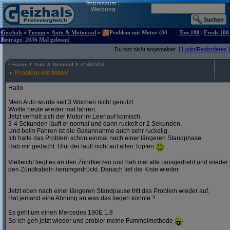
Impressum
|
Werbung
Geizhals
»
Forum
»
Auto & Motorrad
»
Problem mit Motor (80
Top-100
|
Fresh-100
Beiträge, 2836 Mal gelesen)
Du bist nicht angemeldet. [
Login/Registrieren
]
^
Forum
Auto & Motorrad
#
5482851
Problem mit Motor
Hallo
Mein Auto wurde seit 3 Wochen nicht genutzt.
Wollte heute wieder mal fahren.
Jetzt verhält sich der Motor im Leerlauf komisch.
3-4 Sekunden läuft er normal und dann ruckelt er 2 Sekunden.
Und beim Fahren ist die Gasannahme auch sehr ruckelig.
Ich hatte das Problem schon einmal nach einer längeren Standphase.
Hab mir gedacht: Uiui der läuft nicht auf allen Topfen
Vielleicht liegt es an den Zündkerzen und hab mal alle rausgedreht und wieder
den Zündkabeln herumgedrückt. Danach lief die Kiste wieder.
Jetzt eben nach einer längeren Standpause tritt das Problem wieder auf.
Hat jemand eine Ahnung an was das liegen könnte ?
Es geht um einen Mercedes 190E 1.8
So ich geh jetzt wieder und probier meine Fummelmethode