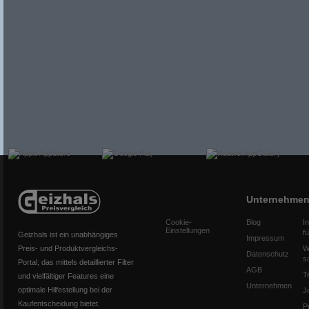
Unternehme
Cookie-
Blog
I
Einstellungen
f
Geizhals ist ein unabhängiges
Impressum
Preis- und Produktvergleichs-
W
Datenschutz
s
Portal, das mittels detaillierter Filter
AGB
T
und vielfältiger Features eine
Unternehmen
optimale Hilfestellung bei der
J
Kaufentscheidung bietet.
P