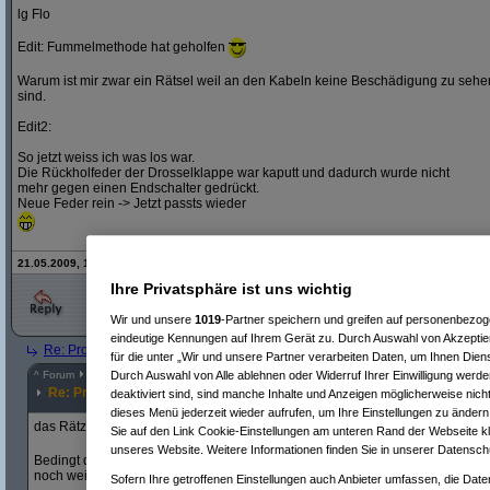
lg Flo
Edit: Fummelmethode hat geholfen
Warum ist mir zwar ein Rätsel weil an den Kabeln keine Beschädigung zu sehe
sind.
Edit2:
So jetzt weiss ich was los war.
Die Rückholfeder der Drosselklappe war kaputt und dadurch wurde nicht
mehr gegen einen Endschalter gedrückt.
Neue Feder rein -> Jetzt passts wieder
21.05.2009, 13:09 Uhr - Editiert von
Flooh
, alte Version:
hier
Ihre Privatsphäre ist uns wichtig
Wir und unsere
1019
-Partner speichern und greifen auf personenbezo
eindeutige Kennungen auf Ihrem Gerät zu. Durch Auswahl von Akzeptier
Re: Problem mit Motor
(
Thunder
am 15.05.2009, 12:09:52)
für die unter „Wir und unsere Partner verarbeiten Daten, um Ihnen Dien
^
Forum
Auto & Motorrad
#
5474838
Durch Auswahl von Alle ablehnen oder Widerruf Ihrer Einwilligung werde
Re: Problem mit Motor
deaktiviert sind, sind manche Inhalte und Anzeigen möglicherweise nicht
dieses Menü jederzeit wieder aufrufen, um Ihre Einstellungen zu ändern 
das Rätzel ist relativ leicht zu erklären
Sie auf den Link Cookie-Einstellungen am unteren Rand der Webseite kli
unseres Website. Weitere Informationen finden Sie in unserer Datensch
Bedingt durch die lange Standzeit fällt die Batteriespannung ab. Beim eigent
noch weiter ab, und zwar unter den kritischen Wert von 10,5 Volt.
Sofern Ihre getroffenen Einstellungen auch Anbieter umfassen, die Daten