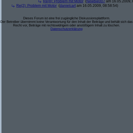
Re(8): Problem mit Motor
(
Newbie007
am 16.05.2009, 
Re(2): Problem mit Motor
(
danielcart
am 16.05.2009, 08:58:54)
Dieses Forum ist eine frei zugängliche Diskussionsplattform.
Der Betreiber übernimmt keine Verantwortung für den Inhalt der Beiträge und behält sich das
Recht vor, Beiträge mit rechtswidrigem oder anstößigem Inhalt zu löschen.
Datenschutzerklärung