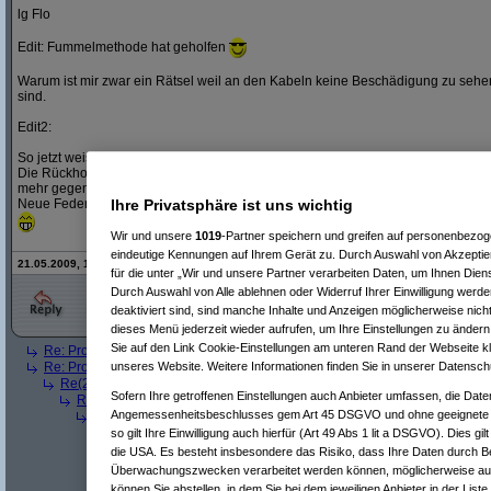
lg Flo
Edit: Fummelmethode hat geholfen
Warum ist mir zwar ein Rätsel weil an den Kabeln keine Beschädigung zu sehe
sind.
Edit2:
So jetzt weiss ich was los war.
Die Rückholfeder der Drosselklappe war kaputt und dadurch wurde nicht
mehr gegen einen Endschalter gedrückt.
Neue Feder rein -> Jetzt passts wieder
Ihre Privatsphäre ist uns wichtig
Wir und unsere
1019
-Partner speichern und greifen auf personenbezo
eindeutige Kennungen auf Ihrem Gerät zu. Durch Auswahl von Akzeptier
21.05.2009, 13:09 Uhr - Editiert von
Flooh
, alte Version:
hier
für die unter „Wir und unsere Partner verarbeiten Daten, um Ihnen Dien
Durch Auswahl von Alle ablehnen oder Widerruf Ihrer Einwilligung werde
deaktiviert sind, sind manche Inhalte und Anzeigen möglicherweise nicht
dieses Menü jederzeit wieder aufrufen, um Ihre Einstellungen zu ändern 
Sie auf den Link Cookie-Einstellungen am unteren Rand der Webseite kli
Re: Problem mit Motor
(
Thunder
am 15.05.2009, 12:09:52)
Re: Problem mit Motor
(
Geri_65
am 15.05.2009, 12:55:02)
unseres Website. Weitere Informationen finden Sie in unserer Datensch
Re(2): Problem mit Motor
(
robotti
am 15.05.2009, 15:02:43)
Sofern Ihre getroffenen Einstellungen auch Anbieter umfassen, die Daten
Re(3): Problem mit Motor
(
Geri_65
am 15.05.2009, 15:46:43)
Angemessenheitsbeschlusses gem Art 45 DSGVO und ohne geeignete G
Re(4): Problem mit Motor
(
robotti
am 15.05.2009, 16:00:02)
Re(5): Problem mit Motor
(
Geri_65
am 15.05.2009, 16:21:30)
so gilt Ihre Einwilligung auch hierfür (Art 49 Abs 1 lit a DSGVO). Dies gi
Re(6): Problem mit Motor
(
robotti
am 15.05.2009, 20:45:49)
die USA. Es besteht insbesondere das Risiko, dass Ihre Daten durch B
Re(7): Problem mit Motor
(
Geri_65
am 15.05.2009, 20:53:
Überwachungszwecken verarbeitet werden können, möglicherweise auc
Re(8): Problem mit Motor
(
robotti
am 15.05.2009, 21:42
können Sie abstellen, in dem Sie bei dem jeweiligen Anbieter in der Liste