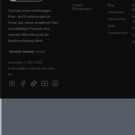
Cookie-
Blog
I
Einstellungen
f
Geizhals ist ein unabhängiges
Impressum
Preis- und Produktvergleichs-
W
Datenschutz
s
Portal, das mittels detaillierter Filter
AGB
T
und vielfältiger Features eine
Unternehmen
optimale Hilfestellung bei der
J
Kaufentscheidung bietet.
P
Ansicht wählen:
Mobile
Copyright © 1997-2026
Preisvergleich Internet Services
AG