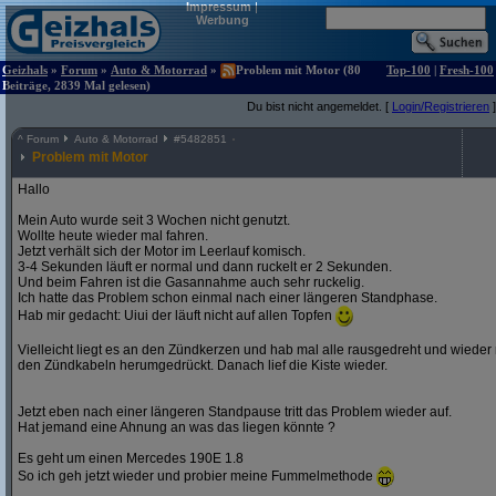
Impressum
|
Werbung
Geizhals
»
Forum
»
Auto & Motorrad
»
Problem mit Motor (80
Top-100
|
Fresh-100
Beiträge, 2839 Mal gelesen)
Du bist nicht angemeldet. [
Login/Registrieren
]
^
Forum
Auto & Motorrad
#
5482851
Problem mit Motor
Hallo
Mein Auto wurde seit 3 Wochen nicht genutzt.
Wollte heute wieder mal fahren.
Jetzt verhält sich der Motor im Leerlauf komisch.
3-4 Sekunden läuft er normal und dann ruckelt er 2 Sekunden.
Und beim Fahren ist die Gasannahme auch sehr ruckelig.
Ich hatte das Problem schon einmal nach einer längeren Standphase.
Hab mir gedacht: Uiui der läuft nicht auf allen Topfen
Vielleicht liegt es an den Zündkerzen und hab mal alle rausgedreht und wieder
den Zündkabeln herumgedrückt. Danach lief die Kiste wieder.
Jetzt eben nach einer längeren Standpause tritt das Problem wieder auf.
Hat jemand eine Ahnung an was das liegen könnte ?
Es geht um einen Mercedes 190E 1.8
So ich geh jetzt wieder und probier meine Fummelmethode