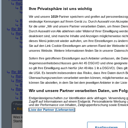
Re(2): BF3 BETA ... mein Fazit
(
der_beobachter
am 28.09.2011, 11:50:0
Re(3): BF3 BETA ... mein Fazit
(
mastermind2004
am 28.09.2011, 12:5
Ihre Privatsphäre ist uns wichtig
Re(4): BF3 BETA ... mein Fazit
(
Lion[AUT]
am 29.09.2011, 09:38:05
Re(5): BF3 BETA ... mein Fazit
(
mastermind2004
am 29.09.2011,
Wir und unsere
1019
-Partner speichern und greifen auf personenbezo
Re(3): BF3 BETA ... mein Fazit
(
cwa
am 28.09.2011, 13:02:17)
eindeutige Kennungen auf Ihrem Gerät zu. Durch Auswahl von Akzeptier
Re(3): BF3 BETA ... mein Fazit
(
Arrris
am 01.10.2011, 15:25:37)
für die unter „Wir und unsere Partner verarbeiten Daten, um Ihnen Dien
Re: BF3 BETA ... mein Fazit
(
X_Xtream
am 28.09.2011, 12:47:26)
Durch Auswahl von Alle ablehnen oder Widerruf Ihrer Einwilligung werde
Re(2): BF3 BETA ... mein Fazit
(
Moertel4u
am 28.09.2011, 13:28:42)
deaktiviert sind, sind manche Inhalte und Anzeigen möglicherweise nicht
Re(3): BF3 BETA ... mein Fazit
(
X_Xtream
am 28.09.2011, 13:35:17)
dieses Menü jederzeit wieder aufrufen, um Ihre Einstellungen zu ändern 
Re(4): BF3 BETA ... mein Fazit
(
user17040
am 28.09.2011, 13:58:0
Sie auf den Link Cookie-Einstellungen am unteren Rand der Webseite kli
Re(4): BF3 BETA ... mein Fazit
(
Moertel4u
am 28.09.2011, 14:11:50
Re(5): BF3 BETA ... mein Fazit
(
X_Xtream
am 28.09.2011, 14:13
unseres Website. Weitere Informationen finden Sie in unserer Datensch
Re(6): BF3 BETA ... mein Fazit
(
Geodomus
am 28.09.2011, 16
Sofern Ihre getroffenen Einstellungen auch Anbieter umfassen, die Daten
Re(6): BF3 BETA ... mein Fazit
(
alx
am 28.09.2011, 16:45:05)
Angemessenheitsbeschlusses gem Art 45 DSGVO und ohne geeignete G
Re(7): BF3 BETA ... mein Fazit
(
So-Ned
am 28.09.2011, 16
Re(8): BF3 BETA ... mein Fazit
(
X_Xtream
am 28.09.2011
so gilt Ihre Einwilligung auch hierfür (Art 49 Abs 1 lit a DSGVO). Dies gi
Re: BF3 BETA ... mein Fazit
(
hellsing6537
am 28.09.2011, 15:44:45)
die USA. Es besteht insbesondere das Risiko, dass Ihre Daten durch B
Re(2): BF3 BETA ... mein Fazit
(
Mr L
am 28.09.2011, 15:46:30)
Überwachungszwecken verarbeitet werden können, möglicherweise auc
Re(2): BF3 BETA ... mein Fazit
(
Moertel4u
am 28.09.2011, 15:55:01)
können Sie abstellen, in dem Sie bei dem jeweiligen Anbieter in der Liste
Re(3): BF3 BETA ... mein Fazit
(
hellsing6537
am 28.09.2011, 16:02:2
Re(2): BF3 BETA ... mein Fazit
(
So-Ned
am 28.09.2011, 16:26:37)
Wir und unsere Partner verarbeiten Daten, um Folg
Re(3): BF3 BETA ... mein Fazit
(
hellsing6537
am 28.09.2011, 16:38:0
Re(3): BF3 BETA ... mein Fazit
(
darksign1
am 30.09.2011, 12:34:49)
Endgeräteeigenschaften zur Identifikation aktiv abfragen. Verwendung 
Zugriff auf Informationen auf einem Endgerät. Personalisierte Werbung
^
Forum
Games
#
6579200
und der Performance von Inhalten, Zielgruppenforschung sowie Entwic
Re(2): BF3 BETA ... mein Fazit
Liste der Partner (Lieferanten)
Was ich noch vergessen habe, Gerüchte machen sich breit, dass ein DEV b
Standardwerte der Beta Grafikeinstellungen auch der Standard bei dem Re
Konfigurieren