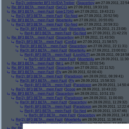
Re(2): optimierter BF3 NVIDIA Treiber
(
Spacerboy
am 27.09.2011, 22:54
Re: BF3 BETA ... mein Fazit
(
SeCCi
am 27.09.2011, 19:33:10)
Re: BF3 BETA ... mein Fazit
(
user17040
am 27.09.2011, 19:43:21)
Re(2): BF3 BETA ... mein Fazit
(
So-Ned
am 27.09.2011, 20:52:56)
Re: BF3 BETA ... mein Fazit
(
Moertel4u
am 27.09.2011, 20:55:05)
Re(2): BF3 BETA ... mein Fazit
(
So-Ned
am 27.09.2011, 20:59:31)
Re(3): BF3 BETA ... mein Fazit
(
Moertel4u
am 27.09.2011, 21:23:08)
Re(4): BF3 BETA ... mein Fazit
(
So-Ned
am 27.09.2011, 21:42:23)
Re: BF3 BETA ... mein Fazit
(
Spacerboy
am 27.09.2011, 21:43:50)
Re(2): BF3 BETA ... mein Fazit
(
ConEd
am 27.09.2011, 21:58:57)
Re(3): BF3 BETA ... mein Fazit
(
Spacerboy
am 27.09.2011, 22:11:31)
Re(3): BF3 BETA ... mein Fazit
(
Moertel4u
am 27.09.2011, 23:00:01)
Re(4): BF3 BETA ... mein Fazit
(
Lion[AUT]
am 28.09.2011, 09:18:58
Re(5): BF3 BETA ... mein Fazit
(
Moertel4u
am 28.09.2011, 11:30
Re: BF3 BETA ... mein Fazit
(
Mr L
am 27.09.2011, 22:02:54)
Re: BF3 BETA ... mein Fazit
(
Spacerboy
am 27.09.2011, 22:11:52)
Re: BF3 BETA ... mein Fazit
(
Fly
am 28.09.2011, 02:00:43)
Re(2): BF3 BETA ... mein Fazit
(
Paradoxon
am 28.09.2011, 08:39:41)
Re(3): BF3 BETA ... mein Fazit
(
Fly
am 28.09.2011, 15:58:32)
Re(4): BF3 BETA ... mein Fazit
(
Paradoxon
am 29.09.2011, 14:50:4
Re(2): BF3 BETA ... mein Fazit
(
Scoop
am 28.09.2011, 10:43:22)
Re: BF3 BETA ... mein Fazit
(
Spacerboy
am 28.09.2011, 10:51:15)
Re(2): BF3 BETA ... mein Fazit
(
Paradoxon
am 28.09.2011, 11:00:00)
Re(3): BF3 BETA ... mein Fazit
(
Spacerboy
am 28.09.2011, 11:29:32)
Re(4): BF3 BETA ... mein Fazit
(
Paradoxon
am 28.09.2011, 12:22:4
Re(4): BF3 BETA ... mein Fazit
(
So-Ned
am 28.09.2011, 13:47:46)
Re(5): BF3 BETA ... mein Fazit
(
Spacerboy
am 28.09.2011, 14:3
Re(2): BF3 BETA ... mein Fazit
(
Moertel4u
am 28.09.2011, 11:38:44)
Re(3): BF3 BETA ... mein Fazit
(
Spacerboy
am 28.09.2011, 11:40:59)
Re: BF3 BETA ... mein Fazit
(
cwa
am 28.09.2011, 11:24:49)