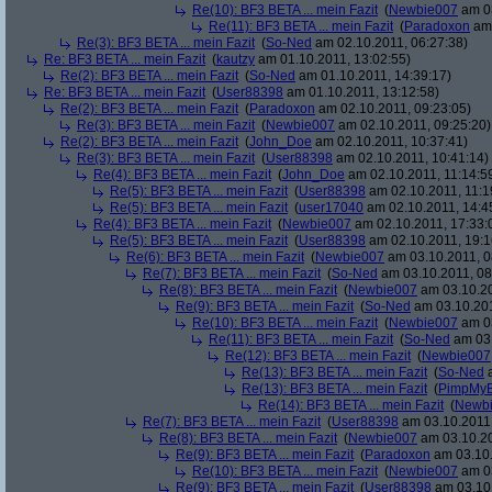
Re(10): BF3 BETA ... mein Fazit
(
Newbie007
am 03
Re(11): BF3 BETA ... mein Fazit
(
Paradoxon
am 
Re(3): BF3 BETA ... mein Fazit
(
So-Ned
am 02.10.2011, 06:27:38)
Re: BF3 BETA ... mein Fazit
(
kautzy
am 01.10.2011, 13:02:55)
Re(2): BF3 BETA ... mein Fazit
(
So-Ned
am 01.10.2011, 14:39:17)
Re: BF3 BETA ... mein Fazit
(
User88398
am 01.10.2011, 13:12:58)
Re(2): BF3 BETA ... mein Fazit
(
Paradoxon
am 02.10.2011, 09:23:05)
Re(3): BF3 BETA ... mein Fazit
(
Newbie007
am 02.10.2011, 09:25:20)
Re(2): BF3 BETA ... mein Fazit
(
John_Doe
am 02.10.2011, 10:37:41)
Re(3): BF3 BETA ... mein Fazit
(
User88398
am 02.10.2011, 10:41:14)
Re(4): BF3 BETA ... mein Fazit
(
John_Doe
am 02.10.2011, 11:14:5
Re(5): BF3 BETA ... mein Fazit
(
User88398
am 02.10.2011, 11:1
Re(5): BF3 BETA ... mein Fazit
(
user17040
am 02.10.2011, 14:4
Re(4): BF3 BETA ... mein Fazit
(
Newbie007
am 02.10.2011, 17:33:
Re(5): BF3 BETA ... mein Fazit
(
User88398
am 02.10.2011, 19:1
Re(6): BF3 BETA ... mein Fazit
(
Newbie007
am 03.10.2011, 0
Re(7): BF3 BETA ... mein Fazit
(
So-Ned
am 03.10.2011, 08
Re(8): BF3 BETA ... mein Fazit
(
Newbie007
am 03.10.20
Re(9): BF3 BETA ... mein Fazit
(
So-Ned
am 03.10.201
Re(10): BF3 BETA ... mein Fazit
(
Newbie007
am 03
Re(11): BF3 BETA ... mein Fazit
(
So-Ned
am 03.
Re(12): BF3 BETA ... mein Fazit
(
Newbie007
Re(13): BF3 BETA ... mein Fazit
(
So-Ned
a
Re(13): BF3 BETA ... mein Fazit
(
PimpMyB
Re(14): BF3 BETA ... mein Fazit
(
Newb
Re(7): BF3 BETA ... mein Fazit
(
User88398
am 03.10.2011,
Re(8): BF3 BETA ... mein Fazit
(
Newbie007
am 03.10.20
Re(9): BF3 BETA ... mein Fazit
(
Paradoxon
am 03.10.
Re(10): BF3 BETA ... mein Fazit
(
Newbie007
am 03
Re(9): BF3 BETA ... mein Fazit
(
User88398
am 03.10.