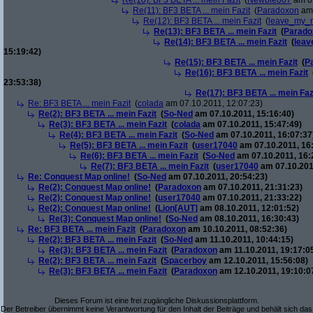
Re(10): BF3 BETA ... mein Fazit
(
Newbie007
am 06
Re(11): BF3 BETA ... mein Fazit
(
Paradoxon
am 
Re(12): BF3 BETA ... mein Fazit
(
leave_my_
Re(13): BF3 BETA ... mein Fazit
(
Parado
Re(14): BF3 BETA ... mein Fazit
(
lea
15:19:42)
Re(15): BF3 BETA ... mein Fazit
(
P
Re(16): BF3 BETA ... mein Fazit
23:53:38)
Re(17): BF3 BETA ... mein Faz
Re: BF3 BETA ... mein Fazit
(
colada
am 07.10.2011, 12:07:23)
Re(2): BF3 BETA ... mein Fazit
(
So-Ned
am 07.10.2011, 15:16:40)
Re(3): BF3 BETA ... mein Fazit
(
colada
am 07.10.2011, 15:47:49)
Re(4): BF3 BETA ... mein Fazit
(
So-Ned
am 07.10.2011, 16:07:37
Re(5): BF3 BETA ... mein Fazit
(
user17040
am 07.10.2011, 16
Re(6): BF3 BETA ... mein Fazit
(
So-Ned
am 07.10.2011, 16:
Re(7): BF3 BETA ... mein Fazit
(
user17040
am 07.10.201
Re: Conquest Map online!
(
So-Ned
am 07.10.2011, 20:54:23)
Re(2): Conquest Map online!
(
Paradoxon
am 07.10.2011, 21:31:23)
Re(2): Conquest Map online!
(
user17040
am 07.10.2011, 21:33:22)
Re(2): Conquest Map online!
(
Lion[AUT]
am 08.10.2011, 12:01:52)
Re(3): Conquest Map online!
(
So-Ned
am 08.10.2011, 16:30:43)
Re: BF3 BETA ... mein Fazit
(
Paradoxon
am 10.10.2011, 08:52:36)
Re(2): BF3 BETA ... mein Fazit
(
So-Ned
am 11.10.2011, 10:44:15)
Re(3): BF3 BETA ... mein Fazit
(
Paradoxon
am 11.10.2011, 19:17:0
Re(2): BF3 BETA ... mein Fazit
(
Spacerboy
am 12.10.2011, 15:56:08)
Re(3): BF3 BETA ... mein Fazit
(
Paradoxon
am 12.10.2011, 19:10:0
Dieses Forum ist eine frei zugängliche Diskussionsplattform.
Der Betreiber übernimmt keine Verantwortung für den Inhalt der Beiträge und behält sich das