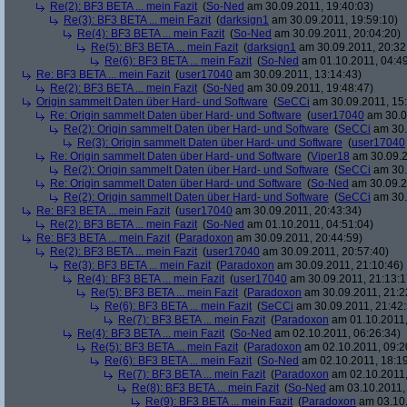
Re(2): BF3 BETA ... mein Fazit
(
So-Ned
am 30.09.2011, 19:40:03)
Re(3): BF3 BETA ... mein Fazit
(
darksign1
am 30.09.2011, 19:59:10)
Re(4): BF3 BETA ... mein Fazit
(
So-Ned
am 30.09.2011, 20:04:20)
Re(5): BF3 BETA ... mein Fazit
(
darksign1
am 30.09.2011, 20:32
Re(6): BF3 BETA ... mein Fazit
(
So-Ned
am 01.10.2011, 04:49
Re: BF3 BETA ... mein Fazit
(
user17040
am 30.09.2011, 13:14:43)
Re(2): BF3 BETA ... mein Fazit
(
So-Ned
am 30.09.2011, 19:48:47)
Origin sammelt Daten über Hard- und Software
(
SeCCi
am 30.09.2011, 15:
Re: Origin sammelt Daten über Hard- und Software
(
user17040
am 30.0
Re(2): Origin sammelt Daten über Hard- und Software
(
SeCCi
am 30.
Re(3): Origin sammelt Daten über Hard- und Software
(
user17040
Re: Origin sammelt Daten über Hard- und Software
(
Viper18
am 30.09.2
Re(2): Origin sammelt Daten über Hard- und Software
(
SeCCi
am 30.
Re: Origin sammelt Daten über Hard- und Software
(
So-Ned
am 30.09.2
Re(2): Origin sammelt Daten über Hard- und Software
(
SeCCi
am 30.
Re: BF3 BETA ... mein Fazit
(
user17040
am 30.09.2011, 20:43:34)
Re(2): BF3 BETA ... mein Fazit
(
So-Ned
am 01.10.2011, 04:51:04)
Re: BF3 BETA ... mein Fazit
(
Paradoxon
am 30.09.2011, 20:44:59)
Re(2): BF3 BETA ... mein Fazit
(
user17040
am 30.09.2011, 20:57:40)
Re(3): BF3 BETA ... mein Fazit
(
Paradoxon
am 30.09.2011, 21:10:46)
Re(4): BF3 BETA ... mein Fazit
(
user17040
am 30.09.2011, 21:13:1
Re(5): BF3 BETA ... mein Fazit
(
Paradoxon
am 30.09.2011, 21:2
Re(6): BF3 BETA ... mein Fazit
(
SeCCi
am 30.09.2011, 21:42:
Re(7): BF3 BETA ... mein Fazit
(
Paradoxon
am 01.10.2011,
Re(4): BF3 BETA ... mein Fazit
(
So-Ned
am 02.10.2011, 06:26:34)
Re(5): BF3 BETA ... mein Fazit
(
Paradoxon
am 02.10.2011, 09:2
Re(6): BF3 BETA ... mein Fazit
(
So-Ned
am 02.10.2011, 18:19
Re(7): BF3 BETA ... mein Fazit
(
Paradoxon
am 02.10.2011,
Re(8): BF3 BETA ... mein Fazit
(
So-Ned
am 03.10.2011, 
Re(9): BF3 BETA ... mein Fazit
(
Paradoxon
am 03.10.