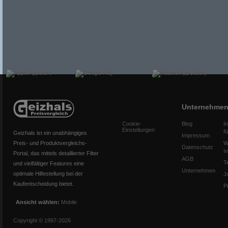
Unternehme
Cookie-
Blog
I
Einstellungen
f
Geizhals ist ein unabhängiges
Impressum
Preis- und Produktvergleichs-
W
Datenschutz
s
Portal, das mittels detaillierter Filter
AGB
T
und vielfältiger Features eine
Unternehmen
optimale Hilfestellung bei der
J
Kaufentscheidung bietet.
P
Ansicht wählen:
Mobile
Copyright © 1997-2026