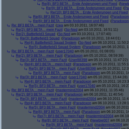
Re(8): BF3 BETA ... Erste Änderungen und Fixed
(
Newb
Re(9): BF3 BETA ... Erste Änderungen und Fixed
(
Pa
Re(10): BF3 BETA ... Erste Änderungen und Fixed
Re(6): BF3 BETA ... Erste Änderungen und Fixed
(
Paradoxon
Re(6): BF3 BETA ... Erste Änderungen und Fixed
(
Paradoxon
Re: BF3 BETA ... mein Fazit
(
cwa
am 03.10.2011, 16:07:46)
Re(2): BF3 BETA ... mein Fazit
(
So-Ned
am 03.10.2011, 16:51:11)
Re(2): Battlefield3 Squad
(
So-Ned
am 03.10.2011, 17:07:40)
Re(3): Battlefield3 Squad
(
Paradoxon
am 03.10.2011, 18:44:01)
Re(4): Battlefield3 Squad System
(
So-Ned
am 06.10.2011, 11:50:2
Re(5): Battlefield3 Squad System
(
Paradoxon
am 06.10.2011, 1
Re: BF3 BETA ... mein Fazit
(
user17040
am 05.10.2011, 01:08:05)
Re(2): BF3 BETA ... mein Fazit
(
Paradoxon
am 05.10.2011, 08:59:39)
Re(3): BF3 BETA ... mein Fazit
(
User88398
am 05.10.2011, 11:47:22)
Re(4): BF3 BETA ... mein Fazit
(
Paradoxon
am 05.10.2011, 11:55:1
Re(5): BF3 BETA ... mein Fazit
(
User88398
am 05.10.2011, 12:3
Re(6): BF3 BETA ... mein Fazit
(
Paradoxon
am 05.10.2011, 14
Re(3): BF3 BETA ... mein Fazit
(
user17040
am 05.10.2011, 15:44:28)
Re(4): BF3 BETA ... mein Fazit
(
Paradoxon
am 05.10.2011, 16:23:3
Re(5): BF3 BETA ... mein Fazit
(
user17040
am 05.10.2011, 16:2
Re: BF3 BETA ... mein Fazit
(
mastermind2004
am 06.10.2011, 11:35:46)
Re(2): BF3 BETA ... mein Fazit
(
Paradoxon
am 06.10.2011, 11:40:54)
Re(3): BF3 BETA ... mein Fazit
(
mastermind2004
am 06.10.2011, 11:4
Re(4): BF3 BETA ... mein Fazit
(
Paradoxon
am 06.10.2011, 13:28:1
Re(5): BF3 BETA ... mein Fazit
(
mastermind2004
am 06.10.2011,
Re(6): BF3 BETA ... mein Fazit
(
Paradoxon
am 06.10.2011, 14
Re(7): BF3 BETA ... mein Fazit
(
mastermind2004
am 06.10.
Re(8): BF3 BETA ... mein Fazit
(
Newbie007
am 06.10.20
Re(9): BF3 BETA ... mein Fazit
(
mastermind2004
am 0