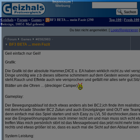
Impressum
|
Werbung
Geizhals
»
Forum
»
Games
»
BF3 BETA ... mein Fazit (290
Top-100
|
Fresh-100
Beiträge, 10851 Mal gelesen)
Du bist nicht angemeldet. [
Login/Registrieren
]
^
Forum
Games
#
6582983
BF3 BETA ... mein Fazit
Geil einfach nur Geil!
Grafik:
Die Grafik ist der absolute Hammer,DICE u. EA haben wirklich nicht zu viel vers
Dinge unnötig wie z.b dieses silberne schimmern auf dem Gestein wovon genu
steht.Rauch und Effekte auch wie versprochen und gefällt mir alles sehr gut.Sitz
Blätter um die Ohren ... (dreckiger Camper)
Gameplay:
Der Bewegungsablauf ist doch etwas anders als bei BC2,ich finde ihm realistis
mit dem Arcade Shooter BC2 Zutun und auch Einzelgänger sind OUT wie Teampl
denn einfach mal das Spiel starten und sich Easy zu LVL 50 durchrocken,dass w
war die Eingewöhnungsphase noch immer nicht um und man muss sich echt et
treffen.Was mich persönlich stört ist das Messageboard das jetzt nicht mehr lin
rechts und etwas größer ist so, dass es auch mal die Sicht auf den Ablauf einen 
System Leistung: