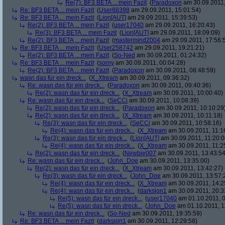
Re(7): BF3 BETA ... mein Fazit
(
Paradoxon
am 30.09.2011,
Re: BF3 BETA ... mein Fazit
(
User88398
am 29.09.2011, 15:01:54)
Re: BF3 BETA ... mein Fazit
(
Lion[AUT]
am 29.09.2011, 15:39:53)
Re(2): BF3 BETA ... mein Fazit
(
user17040
am 29.09.2011, 16:20:43)
Re(3): BF3 BETA ... mein Fazit
(
Lion[AUT]
am 29.09.2011, 18:09:09)
Re(2): BF3 BETA ... mein Fazit
(
mastermind2004
am 29.09.2011, 17:56:
Re: BF3 BETA ... mein Fazit
(
User258742
am 29.09.2011, 19:21:21)
Re(2): BF3 BETA ... mein Fazit
(
So-Ned
am 30.09.2011, 01:24:32)
Re: BF3 BETA ... mein Fazit
(
sorny
am 30.09.2011, 00:04:28)
Re(2): BF3 BETA ... mein Fazit
(
Paradoxon
am 30.09.2011, 08:48:59)
wasn das für ein dreck...
(
X_Xtream
am 30.09.2011, 09:36:32)
Re: wasn das für ein dreck...
(
Paradoxon
am 30.09.2011, 09:40:36)
Re(2): wasn das für ein dreck...
(
X_Xtream
am 30.09.2011, 10:00:40)
Re: wasn das für ein dreck...
(
SeCCi
am 30.09.2011, 10:08:39)
Re(2): wasn das für ein dreck...
(
Paradoxon
am 30.09.2011, 10:10:29
Re(2): wasn das für ein dreck...
(
X_Xtream
am 30.09.2011, 10:11:18)
Re(3): wasn das für ein dreck...
(
SeCCi
am 30.09.2011, 10:58:16)
Re(4): wasn das für ein dreck...
(
X_Xtream
am 30.09.2011, 11:1
Re(3): wasn das für ein dreck...
(
Lion[AUT]
am 30.09.2011, 11:20:0
Re(4): wasn das für ein dreck...
(
X_Xtream
am 30.09.2011, 11:2
Re(2): wasn das für ein dreck...
(
Newbie007
am 30.09.2011, 13:43:54
Re: wasn das für ein dreck...
(
John_Doe
am 30.09.2011, 13:35:00)
Re(2): wasn das für ein dreck...
(
X_Xtream
am 30.09.2011, 13:42:27)
Re(3): wasn das für ein dreck...
(
John_Doe
am 30.09.2011, 13:57:
Re(4): wasn das für ein dreck...
(
X_Xtream
am 30.09.2011, 14:2
Re(4): wasn das für ein dreck...
(
darksign1
am 30.09.2011, 20:3
Re(5): wasn das für ein dreck...
(
user17040
am 01.10.2011, 0
Re(5): wasn das für ein dreck...
(
John_Doe
am 01.10.2011, 1
Re: wasn das für ein dreck...
(
So-Ned
am 30.09.2011, 19:35:59)
Re: BF3 BETA ... mein Fazit
(
darksign1
am 30.09.2011, 12:29:58)