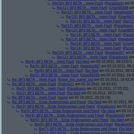
Re(10): BF3 BETA ... mein Fazit
(
Paradoxon
am 03
Re(11): BF3 BETA ... mein Fazit
(
User88398
am 
Re(12): BF3 BETA ... mein Fazit
(
Newbie007
Re(13): BF3 BETA ... mein Fazit
(
User883
Re(14): BF3 BETA ... mein Fazit
(
SeCC
Re(12): BF3 BETA ... mein Fazit
(
Paradoxon
Re(13): BF3 BETA ... mein Fazit
(
User883
Re(14): BF3 BETA ... mein Fazit
(
Parad
Re(13): BF3 BETA ... mein Fazit
(
Newbie0
Re(14): BF3 BETA ... mein Fazit
(
User8
Re(14): BF3 BETA ... mein Fazit
(
Parad
Re(10): BF3 BETA ... mein Fazit
(
Newbie007
am 03
Re(11): BF3 BETA ... mein Fazit
(
Paradoxon
am 
Re(4): BF3 BETA ... mein Fazit
(
So-Ned
am 03.10.2011, 08:23:07)
Re(5): BF3 BETA ... mein Fazit
(
Newbie007
am 03.10.2011, 08:2
Re(6): BF3 BETA ... mein Fazit
(
So-Ned
am 03.10.2011, 08:51
Re(5): BF3 BETA ... mein Fazit
(
User88398
am 03.10.2011, 10:4
Re: BF3 BETA ... mein Fazit
(
leave_my_name_out
am 02.10.2011, 16:42:3
Re: BF3 BETA ... mein Fazit
(
Patrick21
am 02.10.2011, 16:42:42)
Re(2): BF3 BETA ... mein Fazit
(
Paradoxon
am 02.10.2011, 17:25:22)
Re(2): BF3 BETA ... mein Fazit
(
So-Ned
am 02.10.2011, 18:22:39)
Re: BF3 BETA ... mein Fazit
(
sorny
am 02.10.2011, 20:25:19)
Re: BF3 BETA ... Erste Änderungen und Fixed
(
So-Ned
am 03.10.2011, 09:
Re(2): BF3 BETA ... Erste Änderungen und Fixed
(
Paradoxon
am 03.10.2
Re(3): BF3 BETA ... Erste Änderungen und Fixed
(
So-Ned
am 03.10.2
Re(4): BF3 BETA ... Erste Änderungen und Fixed
(
Paradoxon
am 03
Re(5): BF3 BETA ... Erste Änderungen und Fixed
(
So-Ned
am 03
Re(6): BF3 BETA ... Erste Änderungen und Fixed
(
Newbie00
Re(7): BF3 BETA ... Erste Änderungen und Fixed
(
So-Ned
Re(7): BF3 BETA ... Erste Änderungen und Fixed
(
Parado