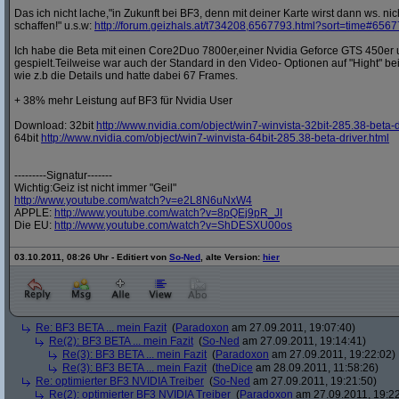
Das ich nicht lache,"in Zukunft bei BF3, denn mit deiner Karte wirst dann ws. n
schaffen!" u.s.w:
http:/
/
forum.geizhals.at/
t734208,6567793.html?
sort=time#656
Ich habe die Beta mit einen Core2Duo 7800er,einer Nvidia Geforce GTS 450er 
gespielt.Teilweise war auch der Standard in den Video- Optionen auf "Hight" b
wie z.b die Details und hatte dabei 67 Frames.
+ 38% mehr Leistung auf BF3 für Nvidia User
Download: 32bit
http:/
/
www.nvidia.com/
object/
win7-winvista-32bit-285.38-beta-dr
64bit
http:/
/
www.nvidia.com/
object/
win7-winvista-64bit-285.38-beta-driver.html
---------Signatur-------
Wichtig:Geiz ist nicht immer "Geil"
http:/
/
www.youtube.com/
watch?
v=e2L8N6uNxW4
APPLE:
http:/
/
www.youtube.com/
watch?
v=8pQEj9pR_JI
Die EU:
http:/
/
www.youtube.com/
watch?
v=ShDESXU00os
03.10.2011, 08:26 Uhr - Editiert von
So-Ned
, alte Version:
hier
Re: BF3 BETA ... mein Fazit
(
Paradoxon
am 27.09.2011, 19:07:40)
Re(2): BF3 BETA ... mein Fazit
(
So-Ned
am 27.09.2011, 19:14:41)
Re(3): BF3 BETA ... mein Fazit
(
Paradoxon
am 27.09.2011, 19:22:02)
Re(3): BF3 BETA ... mein Fazit
(
theDice
am 28.09.2011, 11:58:26)
Re: optimierter BF3 NVIDIA Treiber
(
So-Ned
am 27.09.2011, 19:21:50)
Re(2): optimierter BF3 NVIDIA Treiber
(
Paradoxon
am 27.09.2011, 19:22