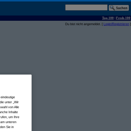
Top-100
|
Fresh-100
Du bist nicht angemeldet. [
Login/Registrieren
]
eindeutige
ie unter „Wir
wahl von Alle
anche Inhalte
rufen, um Ihre
n am unteren
den Sie in