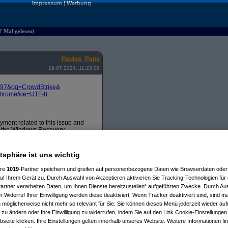
Impressum
|
Werbung
7 Mal gelesen)
Paulas_Papa
19.07.2024, 11:23:08
097&
oq=CrowdStrike&
chrome&
ie=UTF-8
yment related to this issue and
r the Windows Recovery
ry 3. Locate the file matching “C-
atsphäre ist uns wichtig
e Mode booten darf.
ere
1019
-Partner speichern und greifen auf personenbezogene Daten wie Browserdaten oder 
f Ihrem Gerät zu. Durch Auswahl von Akzeptieren aktivieren Sie Tracking-Technologien für d
artner verarbeiten Daten, um Ihnen Dienste bereitzustellen“ aufgeführten Zwecke. Durch Aus
 Widerruf Ihrer Einwilligung werden diese deaktiviert. Wenn Tracker deaktiviert sind, sind m
 möglicherweise nicht mehr so relevant für Sie. Sie können dieses Menü jederzeit wieder auf
11:31:18)
 zu ändern oder Ihre Einwilligung zu widerrufen, indem Sie auf den Link Cookie-Einstellunge
2024, 11:33:25)
eite klicken. Ihre Einstellungen gelten innerhalb unseres Website. Weitere Informationen fin
7.2024, 11:38:33)