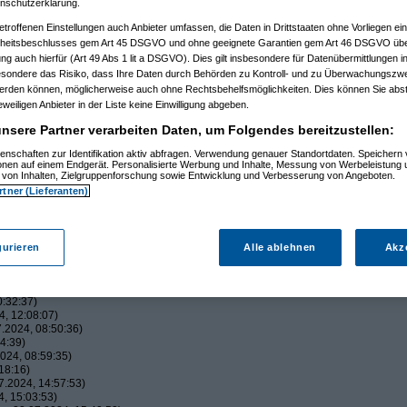
2024, 11:40:25)
nschutzerklärung.
:42:41)
etroffenen Einstellungen auch Anbieter umfassen, die Daten in Drittstaaten ohne Vorliegen ei
024, 12:05:10)
2024, 12:07:25)
itsbeschlusses gem Art 45 DSGVO und ohne geeignete Garantien gem Art 46 DSGVO übermi
.07.2024, 12:21:02)
gung auch hierfür (Art 49 Abs 1 lit a DSGVO). Dies gilt insbesondere für Datenübermittlungen i
024, 13:39:11)
esondere das Risiko, dass Ihre Daten durch Behörden zu Kontroll- und zu Überwachungsz
13:51:57)
werden können, möglicherweise auch ohne Rechtsbehelfsmöglichkeiten. Dies können Sie abst
9.07.2024, 14:04:54)
eweiligen Anbieter in der Liste keine Einwilligung abgeben.
024, 14:24:47)
am 19.07.2024, 14:31:52)
nsere Partner verarbeiten Daten, um Folgendes bereitzustellen:
m
am 19.07.2024, 22:48:41)
s_Papa
am 19.07.2024, 23:43:38)
enschaften zur Identifikation aktiv abfragen. Verwendung genauer Standortdaten. Speichern 
ionen auf einem Endgerät. Personalisierte Werbung und Inhalte, Messung von Werbeleistung 
ndform
am 20.07.2024, 00:00:58)
von Inhalten, Zielgruppenforschung sowie Entwicklung und Verbesserung von Angeboten.
Paulas_Papa
am 20.07.2024, 00:13:27)
rtner (Lieferanten)
a
am 19.07.2024, 21:39:50)
rate
am 19.07.2024, 19:29:21)
am 19.07.2024, 21:22:18)
.2024, 13:18:00)
m 31.07.2024, 22:15:15)
gurieren
Alle ablehnen
Akz
05.08.2024, 10:00:28)
)
:32:37)
, 12:08:07)
.2024, 08:50:36)
4:39)
024, 08:59:35)
18:16)
.2024, 14:57:53)
, 15:03:53)