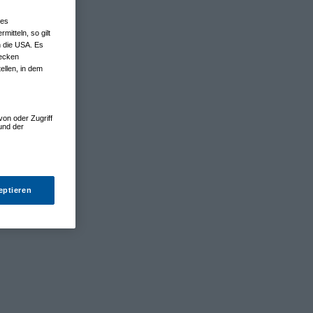
nes
tteln, so gilt
n die USA. Es
wecken
ellen, in dem
von oder Zugriff
und der
eptieren