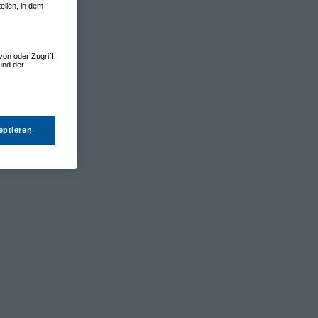
ellen, in dem
von oder Zugriff
und der
eptieren