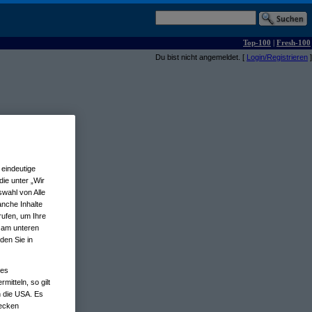
Top-100
|
Fresh-100
Du bist nicht angemeldet. [
Login/Registrieren
]
eindeutige
ie unter „Wir
wahl von Alle
anche Inhalte
rufen, um Ihre
n am unteren
den Sie in
nes
tteln, so gilt
n die USA. Es
wecken