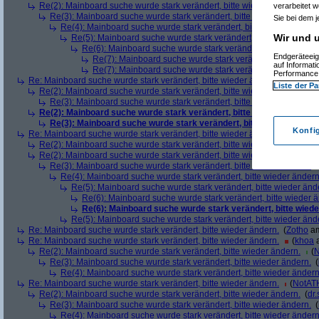
Re(2): Mainboard suche wurde stark verändert, bitte wieder ändern.
(
ce
verarbeitet 
Re(3): Mainboard suche wurde stark verändert, bitte wieder ändern.
(
Sie bei dem j
Re(4): Mainboard suche wurde stark verändert, bitte wieder ändern
Wir und u
Re(5): Mainboard suche wurde stark verändert, bitte wieder änd
Re(6): Mainboard suche wurde stark verändert, bitte wieder 
Endgeräteeig
Re(7): Mainboard suche wurde stark verändert, bitte wiede
auf Informat
Re(7): Mainboard suche wurde stark verändert, bitte wiede
Performance 
Re: Mainboard suche wurde stark verändert, bitte wieder ändern.
(
Roman 
Liste der Pa
Re(2): Mainboard suche wurde stark verändert, bitte wieder ändern.
(
st
Re(3): Mainboard suche wurde stark verändert, bitte wieder ändern.
(
Re(2): Mainboard suche wurde stark verändert, bitte wieder ändern.
Re(3): Mainboard suche wurde stark verändert, bitte wieder änder
Konfi
Re: Mainboard suche wurde stark verändert, bitte wieder ändern.
(
Drag
Re(2): Mainboard suche wurde stark verändert, bitte wieder ändern.
(
Re(2): Mainboard suche wurde stark verändert, bitte wieder ändern.
(
Ro
Re(3): Mainboard suche wurde stark verändert, bitte wieder ändern.
Re(4): Mainboard suche wurde stark verändert, bitte wieder ändern
Re(5): Mainboard suche wurde stark verändert, bitte wieder änd
Re(6): Mainboard suche wurde stark verändert, bitte wieder 
Re(6): Mainboard suche wurde stark verändert, bitte wiede
Re(5): Mainboard suche wurde stark verändert, bitte wieder änd
Re: Mainboard suche wurde stark verändert, bitte wieder ändern.
(
Zotho
am
Re: Mainboard suche wurde stark verändert, bitte wieder ändern.
(
khoa
a
Re(2): Mainboard suche wurde stark verändert, bitte wieder ändern.
(
Re(3): Mainboard suche wurde stark verändert, bitte wieder ändern.
(
Re(4): Mainboard suche wurde stark verändert, bitte wieder ändern
Re: Mainboard suche wurde stark verändert, bitte wieder ändern.
(
NotAT
Re(2): Mainboard suche wurde stark verändert, bitte wieder ändern.
(
dr
Re(3): Mainboard suche wurde stark verändert, bitte wieder ändern.
(
Re(4): Mainboard suche wurde stark verändert, bitte wieder ändern