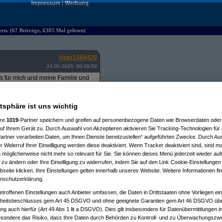
Impressum
|
Werbung
rn. (67 Beiträge, 6385 Mal gelesen)
User1568420
24.05.2025, 00:28:59
s für mich und meine Familie und
n menü an der seite habe anstelle
 hier und würde darum bitten bei
er gut nutzbar als vorher, auch ist
e infos wie welche CPUs supported
atsphäre ist uns wichtig
bereits.
ere
1019
-Partner speichern und greifen auf personenbezogene Daten wie Browserdaten oder 
f Ihrem Gerät zu. Durch Auswahl von Akzeptieren aktivieren Sie Tracking-Technologien für d
artner verarbeiten Daten, um Ihnen Dienste bereitzustellen“ aufgeführten Zwecke. Durch Aus
 Widerruf Ihrer Einwilligung werden diese deaktiviert. Wenn Tracker deaktiviert sind, sind m
 möglicherweise nicht mehr so relevant für Sie. Sie können dieses Menü jederzeit wieder auf
m 25.05.2025, 01:57:32)
 zu ändern oder Ihre Einwilligung zu widerrufen, indem Sie auf den Link Cookie-Einstellunge
ller
am 25.05.2025, 18:08:43)
eite klicken. Ihre Einstellungen gelten innerhalb unseres Website. Weitere Informationen fin
ortex
am 26.05.2025, 16:04:06)
nschutzerklärung.
User1568420
am 26.05.2025, 19:40:14)
(
cell2ndform
am 26.05.2025, 19:49:38)
etroffenen Einstellungen auch Anbieter umfassen, die Daten in Drittstaaten ohne Vorliegen ei
.
(
kula
am 26.05.2025, 20:31:51)
itsbeschlusses gem Art 45 DSGVO und ohne geeignete Garantien gem Art 46 DSGVO übermi
ern.
(
Felsenstern
am 04.07.2025, 22:42:14)
gung auch hierfür (Art 49 Abs 1 lit a DSGVO). Dies gilt insbesondere für Datenübermittlungen i
(
Fabian42
am 07.02.2026, 08:50:11)
esondere das Risiko, dass Ihre Daten durch Behörden zu Kontroll- und zu Überwachungsz
 26.05.2025, 16:54:50)