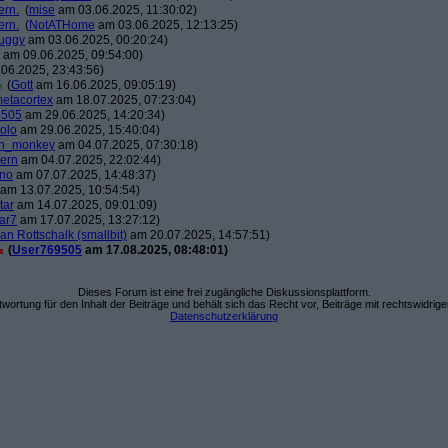
ern.
(
mise
am 03.06.2025, 11:30:02)
ern.
(
NotATHome
am 03.06.2025, 12:13:25)
uggy
am 03.06.2025, 00:20:24)
am 09.06.2025, 09:54:00)
06.2025, 23:43:56)
(
Gott
am 16.06.2025, 09:05:19)
etacortex
am 18.07.2025, 07:23:04)
9505
am 29.06.2025, 14:20:34)
olo
am 29.06.2025, 15:40:04)
on_monkey
am 04.07.2025, 07:30:18)
tern
am 04.07.2025, 22:02:44)
no
am 07.07.2025, 14:48:37)
am 13.07.2025, 10:54:54)
tar
am 14.07.2025, 09:01:09)
ar7
am 17.07.2025, 13:27:12)
ian Rottschalk (smallbit)
am 20.07.2025, 14:57:51)
(
User769505
am 17.08.2025, 08:48:01)
Dieses Forum ist eine frei zugängliche Diskussionsplattform.
wortung für den Inhalt der Beiträge und behält sich das Recht vor, Beiträge mit rechtswidrig
Datenschutzerklärung