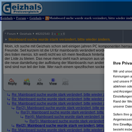
Geizhals
»
Forum
»
Geizhals
»
Mainboard suche wurde stark verändert, bitte wieder ände
^
Forum
Geizhals
#
8202540
3 x
x 6
Mainboard suche wurde stark verändert, bitte wieder ändern.
Moin, ich suche mit Geizhals schon seit einigen jahren PC komponenten herrau
Freunde. Seit kurzem ist die UI für mainboards verändert worden so das nun ei
des listen menüs. Ich weiß nicht wo ich mein feedback hinterlassen kann ausser
der Liste zu bleien. Das neue menü sieht nach amazon aus und ist für mich wenig
die neue darstellung der auflistung der Mainboards nun anders und unwichtig
Ihre Priv
sind sind nun teil der liste. Wer nach einem spezifischen sockelt sucht weiß das 
Wir und uns
Kennungen au
und unsere P
ablehnen oder
und Anzeigen
Re: Mainboard suche wurde stark verändert, bitte wieder ändern.
(
tlean
a
Einstellungen
Re: Mainboard suche wurde stark verändert, bitte wieder ändern.
(
fuzzyki
Rand der Webs
Re: Mainboard suche wurde stark verändert, bitte wieder ändern.
(
metac
unserer Date
Re(2): Mainboard suche wurde stark verändert, bitte wieder ändern.
(
Re(3): Mainboard suche wurde stark verändert, bitte wieder ändern.
Sofern Ihre g
Re(4): Mainboard suche wurde stark verändert, bitte wieder ändern
Angemessenhe
Re(5): Mainboard suche wurde stark verändert, bitte wieder änd
Ihre Einwilli
Re(2): Mainboard suche wurde stark verändert, bitte wieder ändern.
besteht insb
Re: Mainboard suche wurde stark verändert, bitte wieder ändern.
(
kula
am