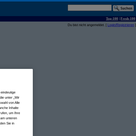
Top-100
|
Fresh-100
Du bist nicht angemeldet. [
Login/Registrieren
]
eindeutige
ie unter „Wir
wahl von Alle
anche Inhalte
rufen, um Ihre
n am unteren
den Sie in