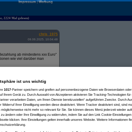
Impressum
|
Werbung
ge, 2224 Mal gelesen)
chris_1975
09.06.2025, 10:04:48
he Bezahlung ab mindestens xxx Euro"
tionen wie viel darüber man
und Gehalt (und wenn, ist es
inen bestimmten Job gibt der mich
ch anderen Faktoren wie z.B. Lage
atsphäre ist uns wichtig
an unerfahrene Berufseinsteiger /
au dem Bereich viel Erfahrung
ere
1017
-Partner speichern und greifen auf personenbezogene Daten wie Browserdaten oder 
f Ihrem Gerät zu. Durch Auswahl von Akzeptieren aktivieren Sie Tracking-Technologien für d
artner verarbeiten Daten, um Ihnen Dienste bereitzustellen“ aufgeführten Zwecke. Durch Aus
 Widerruf Ihrer Einwilligung werden diese deaktiviert. Wenn Tracker deaktiviert sind, sind m
 möglicherweise nicht mehr so relevant für Sie. Sie können dieses Menü jederzeit wieder auf
 zu ändern oder Ihre Einwilligung zu widerrufen, indem Sie auf den Link Cookie-Einstellunge
eite klicken. Ihre Einstellungen gelten innerhalb unseres Website. Weitere Informationen fin
nschutzerklärung.
06.2025, 10:41:40)