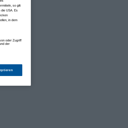
nes
tteln, so gilt
n die USA. Es
wecken
ellen, in dem
von oder Zugriff
und der
eptieren