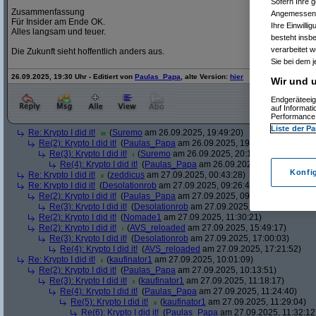
Sofern Ihre g
Zusammenfassung
Angemessenhe
Für Insider am Ende OK.
Ihre Einwilli
Alles langsam und teuer.
besteht insb
verarbeitet 
Die Zukunft sieht hoffentlich anders aus.
Sie bei dem j
26.09.2025, 19:30 Uhr - Editiert von
Paulas_Papa
, alte Version:
hier
Wir und u
Endgeräteeig
auf Informat
Performance 
Liste der Pa
Re: Krypto I did it!
(
Suremo
am 26.09.2025, 19:49:20)
Re(2): Krypto I did it!
(
Paulas_Papa
am 26.09.2025, 19:57:35)
Re(3): Krypto I did it!
(
Suremo
am 26.09.2025, 20:13:09)
Re(4): Krypto I did it!
(
Paulas_Papa
am 26.09.2025, 20:50:16)
Konfi
Re: Krypto I did it!
(
zeddicus
am 27.09.2025, 00:43:28)
Re: Krypto I did it!
(
Desolationrob
am 27.09.2025, 09:26:40)
Re(2): Krypto I did it!
(
Paulas_Papa
am 27.09.2025, 09:48:09)
Re(3): Krypto I did it!
(
Desolationrob
am 27.09.2025, 15:28:43)
Re(2): Krypto I did it!
(
Nomade1
am 27.09.2025, 11:30:21)
Re(2): Krypto I did it!
(
AVS_reloaded
am 27.09.2025, 15:49:17)
Re(3): Krypto I did it!
(
Desolationrob
am 27.09.2025, 17:00:03)
Re(4): Krypto I did it!
(
AVS_reloaded
am 27.09.2025, 17:21:52)
Re: Krypto I did it!
(
kaufinator1
am 27.09.2025, 10:01:09)
Re(2): Krypto I did it!
(
Paulas_Papa
am 27.09.2025, 10:13:51)
Re(3): Krypto I did it!
(
kaufinator1
am 27.09.2025, 11:18:17)
Re(4): Krypto I did it!
(
Paulas_Papa
am 27.09.2025, 11:24:40)
Re(5): Krypto I did it!
(
kaufinator1
am 27.09.2025, 11:29:04)
Re(6): Krypto I did it!
(
Paulas_Papa
am 27.09.2025, 11:32:12