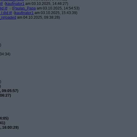
t!
(
kaufinator1
am 03.10.2025, 14:46:27)
d it!
(
Paulas_Papa
am 03.10.2025, 14:54:53)
 did it!
(
kaufinator1
am 03.10.2025, 15:43:39)
_reloaded
am 04.10.2025, 09:38:28)
)
34:34)
)
)
 09:05:57)
06:27)
4:05)
41)
, 16:00:29)