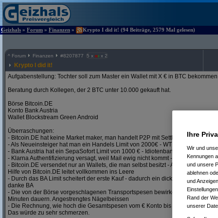
Geizhals
»
Forum
»
Finanzen
»
Krypto I did it! (94 Beiträge, 2579 Mal gelesen)
^
Forum
Finanzen
#
8207877
5 x
x 2
Krypto I did it!
Aufgabenstellung: Tochter soll zum Master ein Wallet mit X € in BTC bekommen
Beratung durch Kollegen, der 2 BTC unter 10.000 gekauft hat.
Börse Bitcoin.DE
Konto Bank Austria
Wallet Blockstream Green Android
Überraschungen:
Ihre Priv
- Bitcoin.DE hat keine Market maker, man handelt P2P mit Settlement über SEPA S
- Als Neueinsteiger hat man ein Handels Limit von 2000€ - WTF, es geht um e
Wir und uns
- Bank Austria hat ein SepaSofort Limit von 1000 € - Idiotenbank
Kennungen au
- Klarna Authentifizierung versagt, weil Mail ewig nicht kommt - Post ident sehr
und unsere P
- Bitcoin.DE versendet nur an Wallets, die man selbst besitzt - Authentifizierung
Hilfe von Bitcoin.DE leitet vollkommen ins Leere
ablehnen oder
- Durch das BA Limit scheitert der erste Kauf - dadurch ein dickes Minus in mei
und Anzeigen
danke BA
Einstellungen
- Die von der Börse vorgeschlagenen Transportspesen bewirken, dass die Übert
Rand der Webs
Minuten dauern. Angestrengtes Nägelbeissen
- Die Rechnung, wie hoch die Gesamtspesen vom € Konto bis ins private Wallet
unserer Date
Das würde zu sehr schmerzen.