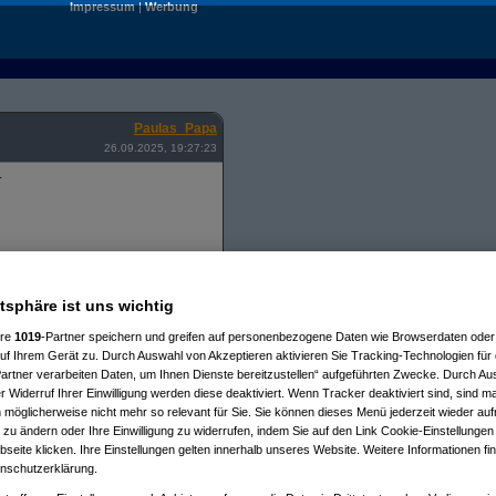
Impressum
|
Werbung
Paulas_Papa
26.09.2025, 19:27:23
.
atsphäre ist uns wichtig
ofort - Visa etc spielts nicht
chtes GELD, nicht ums Taschengeld
ere
1019
-Partner speichern und greifen auf personenbezogene Daten wie Browserdaten oder 
f Ihrem Gerät zu. Durch Auswahl von Akzeptieren aktivieren Sie Tracking-Technologien für d
 angenehm, netter Mitarbeiter
artner verarbeiten Daten, um Ihnen Dienste bereitzustellen“ aufgeführten Zwecke. Durch Aus
 im Green Wallet etwas versteckt,
 Widerruf Ihrer Einwilligung werden diese deaktiviert. Wenn Tracker deaktiviert sind, sind m
ner Bewertung durch die Börse -
 möglicherweise nicht mehr so relevant für Sie. Sie können dieses Menü jederzeit wieder auf
 zu ändern oder Ihre Einwilligung zu widerrufen, indem Sie auf den Link Cookie-Einstellunge
ragung aufs private Wallet 50
eite klicken. Ihre Einstellungen gelten innerhalb unseres Website. Weitere Informationen fin
 ausmachen, will ich nicht machen.
nschutzerklärung.