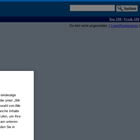
Top-100
|
Fresh-100
Du bist nicht angemeldet. [
Login/Registrieren
]
eindeutige
ie unter „Wir
wahl von Alle
anche Inhalte
rufen, um Ihre
n am unteren
den Sie in