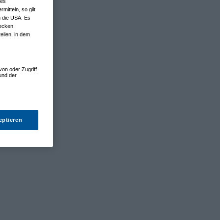
nes
tteln, so gilt
n die USA. Es
wecken
ellen, in dem
von oder Zugriff
und der
eptieren