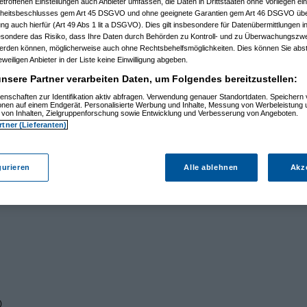
etroffenen Einstellungen auch Anbieter umfassen, die Daten in Drittstaaten ohne Vorliegen ei
itsbeschlusses gem Art 45 DSGVO und ohne geeignete Garantien gem Art 46 DSGVO übermi
gung auch hierfür (Art 49 Abs 1 lit a DSGVO). Dies gilt insbesondere für Datenübermittlungen i
esondere das Risiko, dass Ihre Daten durch Behörden zu Kontroll- und zu Überwachungsz
werden können, möglicherweise auch ohne Rechtsbehelfsmöglichkeiten. Dies können Sie abst
eweiligen Anbieter in der Liste keine Einwilligung abgeben.
nsere Partner verarbeiten Daten, um Folgendes bereitzustellen:
enschaften zur Identifikation aktiv abfragen. Verwendung genauer Standortdaten. Speichern 
ionen auf einem Endgerät. Personalisierte Werbung und Inhalte, Messung von Werbeleistung 
von Inhalten, Zielgruppenforschung sowie Entwicklung und Verbesserung von Angeboten.
rtner (Lieferanten)
gurieren
Alle ablehnen
Akz
)