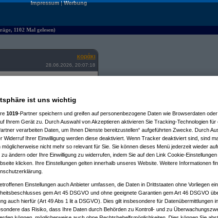
Impressum
|
Werbung
räge, 1102 Mal gelesen)
κοράκι
28.06.2026, 20:07:18
atsphäre ist uns wichtig
ere
1019
-Partner speichern und greifen auf personenbezogene Daten wie Browserdaten oder 
f Ihrem Gerät zu. Durch Auswahl von Akzeptieren aktivieren Sie Tracking-Technologien für d
, 21:10:17)
artner verarbeiten Daten, um Ihnen Dienste bereitzustellen“ aufgeführten Zwecke. Durch Aus
26, 23:36:53)
 Widerruf Ihrer Einwilligung werden diese deaktiviert. Wenn Tracker deaktiviert sind, sind m
06.2026, 16:33:29)
.06.2026, 17:01:25)
 möglicherweise nicht mehr so relevant für Sie. Sie können dieses Menü jederzeit wieder auf
30.06.2026, 18:51:36)
 zu ändern oder Ihre Einwilligung zu widerrufen, indem Sie auf den Link Cookie-Einstellunge
m 30.06.2026, 21:14:10)
eite klicken. Ihre Einstellungen gelten innerhalb unseres Website. Weitere Informationen fin
2026, 00:01:33)
nschutzerklärung.
ob
am 01.07.2026, 09:04:43)
:38:27)
etroffenen Einstellungen auch Anbieter umfassen, die Daten in Drittstaaten ohne Vorliegen ei
26, 13:27:06)
itsbeschlusses gem Art 45 DSGVO und ohne geeignete Garantien gem Art 46 DSGVO übermi
26, 11:55:39)
gung auch hierfür (Art 49 Abs 1 lit a DSGVO). Dies gilt insbesondere für Datenübermittlungen i
9:16:42)
esondere das Risiko, dass Ihre Daten durch Behörden zu Kontroll- und zu Überwachungsz
, 21:36:20)
werden können, möglicherweise auch ohne Rechtsbehelfsmöglichkeiten. Dies können Sie abst