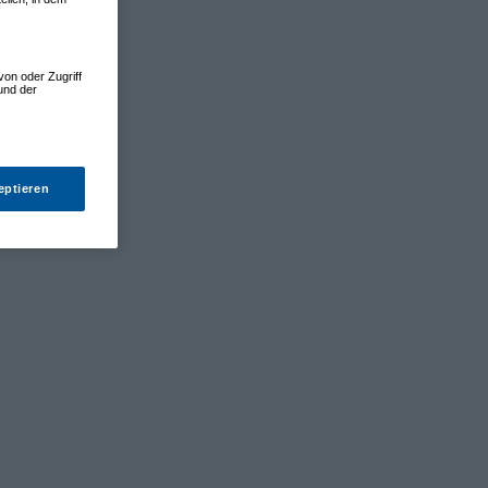
von oder Zugriff
und der
eptieren