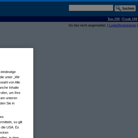
Top-100
|
Fresh-100
Du bist nicht angemeldet. [
Login/Registrieren
]
eindeutige
ie unter „Wir
wahl von Alle
anche Inhalte
rufen, um Ihre
n am unteren
den Sie in
nes
tteln, so gilt
n die USA. Es
wecken
ellen, in dem