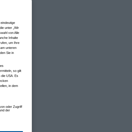
eindeutige
ie unter „Wir
wahl von Alle
anche Inhalte
rufen, um Ihre
n am unteren
den Sie in
nes
tteln, so gilt
n die USA. Es
wecken
ellen, in dem
von oder Zugriff
und der