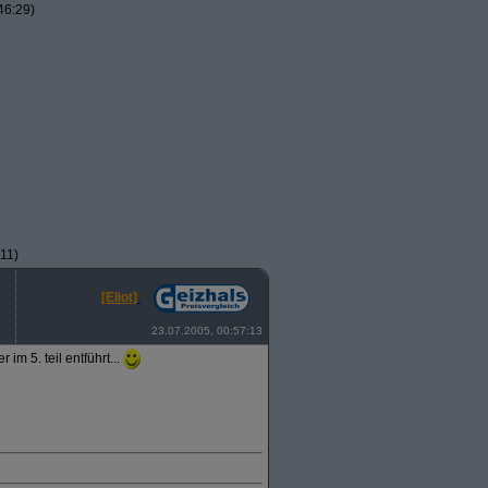
46:29)
11)
[Eliot]
23.07.2005, 00:57:13
im 5. teil entführt...