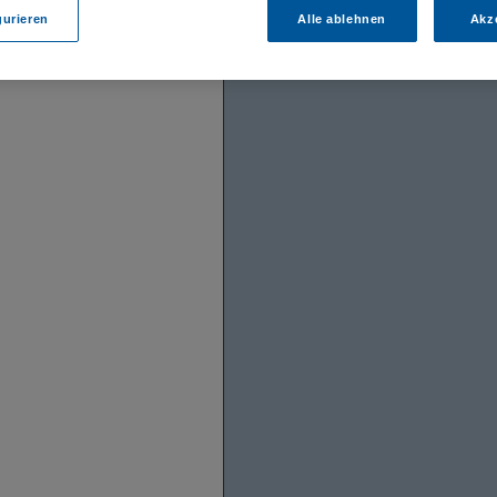
%
gurieren
Alle ablehnen
Akz