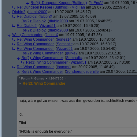
Re(4): Dungeon Keeper (Bullfrog)
(
*dEmA*
am 19.07.2005, 19:
Re: Dungeon Keeper (Bullfrog)
(
MidiFan
am 19.07.2005, 22:59:45)
Diablo2
(
diablo2000
am 19.07.2005, 16:45:17)
Re: Diablo2
(
falconX
am 19.07.2005, 16:46:09)
Re(2): Diablo2
(
diablo2000
am 19.07.2005, 16:48:25)
Re: Diablo2
(
Wizard51
am 19.07.2005, 16:46:28)
Re(2): Diablo2
(
diablo2000
am 19.07.2005, 16:48:41)
Wing Commander
(
falconX
am 19.07.2005, 16:47:36)
Re: Wing Commander
(
bones14
am 19.07.2005, 16:48:45)
Re: Wing Commander
(
Somnatic
am 19.07.2005, 16:50:17)
Re: Wing Commander
(
Wizard51
am 19.07.2005, 16:54:40)
Re(2): Wing Commander
(
gurke2
am 19.07.2005, 22:01:18)
Re(2): Wing Commander
(
Somnatic
am 19.07.2005, 23:42:01)
Re(3): Wing Commander
(
Wizard51
am 19.07.2005, 23:43:38)
Re: Wing Commander
(
thomas1
am 20.07.2005, 11:48:49)
Re(2): Wing Commander
(
Sondierungsgehilfe
am 20.07.2005, 12:31:
^
Forum
Games
#
2647359
Re(2): Wing Commander
naja, wäre gut zu wissen, was aus ihm geworden ist, schließlich wurde er 
lg,
Eliot.
"640kB is enough for everyone."