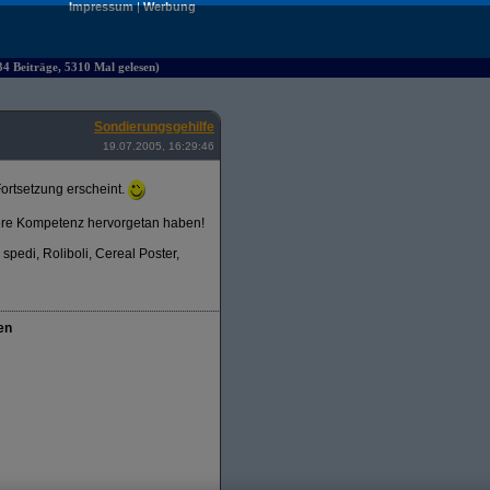
Impressum
|
Werbung
34 Beiträge, 5310 Mal gelesen)
Sondierungsgehilfe
19.07.2005, 16:29:46
Fortsetzung erscheint.
ndere Kompetenz hervorgetan haben!
edi, Roliboli, Cereal Poster,
en