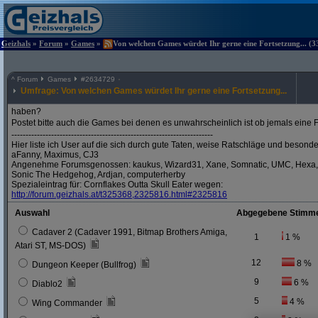
Geizhals
»
Forum
»
Games
»
Von welchen Games würdet Ihr gerne eine Fortsetzung... (3
^
Forum
Games
#
2634729
Umfrage: Von welchen Games würdet Ihr gerne eine Fortsetzung...
haben?
Postet bitte auch die Games bei denen es unwahrscheinlich ist ob jemals eine 
-----------------------------------------------------------------------
Hier liste ich User auf die sich durch gute Taten, weise Ratschläge und beso
aFanny, Maximus, CJ3
Angenehme Forumsgenossen: kaukus, Wizard31, Xane, Somnatic, UMC, Hexa, sp
Sonic The Hedgehog, Ardjan, computerherby
Spezialeintrag für: Cornflakes Outta Skull Eater wegen:
http:/
/
forum.geizhals.at/
t325368,2325816.html#2325816
Auswahl
Abgegebene Stimm
Cadaver 2 (Cadaver 1991, Bitmap Brothers Amiga,
1
1 %
Atari ST, MS-DOS)
12
8 %
Dungeon Keeper (Bullfrog)
9
6 %
Diablo2
5
4 %
Wing Commander