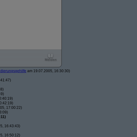
dierungsgehilfe
am 19.07.2005, 16:30:30)
:41:47)
48)
49)
0:40:19)
0:42:19)
05, 17:00:22)
3:09)
:11)
5, 16:43:43)
5, 16:50:12)