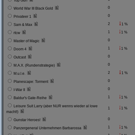
Top Gun
0
World War III Black Gold
0
Privateer 1
2
1 %
Sam & Max
1
1 %
rtcw
0
Master of Magic
1
1 %
Doom 4
0
Outcast
0
M.A.X. (Rundenstrategie)
2
1 %
M.u.l.e.
0
Planescape: Torment
0
I-War II
1
1 %
Baldur's Gate-Reihe
Leisure Suit Larry (aber NUR wenns wieder al lowe
1
1 %
macht!)
0
Gunstar Heroes!
1
1 %
Panzergeneral Unternehmen Barbarossa