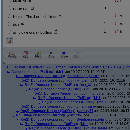
1
1 %
MediEvil
0
Battle Isle
1
1 %
Nexus - The Jupiter Incident
1
1 %
dsa
1
1 %
syndicate /wars - bullfrog
Cadaver 2 (Cadaver 1991, Bitmap Brothers Amiga, Atari ST, MS-DOS)
(
Son
Dungeon Keeper (Bullfrog)
(
Mr L
am 19.07.2005, 16:40:21)
Re: Dungeon Keeper (Bullfrog)
(
Sondierungsgehilfe
am 19.07.2005, 16
Re(2): Dungeon Keeper (Bullfrog)
(
Mr L
am 19.07.2005, 16:42:18)
Re(3): Dungeon Keeper (Bullfrog)
(
mb_82
am 20.07.2005, 20:30:
Re(4): Dungeon Keeper (Bullfrog)
(
Mr L
am 20.07.2005, 20:31:
Re(5): Dungeon Keeper (Bullfrog)
(
mb_82
am 20.07.2005, 2
Re(6): Dungeon Keeper (Bullfrog)
(
Mr L
am 20.07.2005, 2
Re(7): Dungeon Keeper (Bullfrog)
(
mb_82
am 21.07.20
Re(2): Dungeon Keeper (Bullfrog)
(
Lina Inverse
am 21.07.2005, 12:0
Re(2): Dungeon Keeper (Bullfrog)
(
ashley77
am 22.07.2005, 10:17
Re: Dungeon Keeper (Bullfrog)
(
Wizard51
am 19.07.2005, 16:42:23)
Re(2): Dungeon Keeper (Bullfrog)
(
Sondierungsgehilfe
am 19.07.200
Re(3): Dungeon Keeper (Bullfrog)
(
Mr L
am 19.07.2005, 16:45:06)
Re(4): Dungeon Keeper (Bullfrog)
(
Private James
am 19.07.200