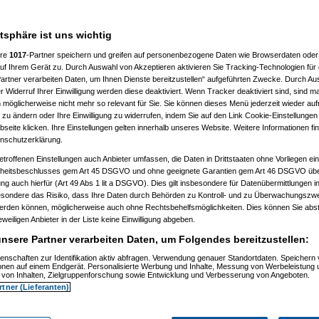
atsphäre ist uns wichtig
ere
1017
-Partner speichern und greifen auf personenbezogene Daten wie Browserdaten oder 
f Ihrem Gerät zu. Durch Auswahl von Akzeptieren aktivieren Sie Tracking-Technologien für d
artner verarbeiten Daten, um Ihnen Dienste bereitzustellen“ aufgeführten Zwecke. Durch Aus
 Widerruf Ihrer Einwilligung werden diese deaktiviert. Wenn Tracker deaktiviert sind, sind m
 möglicherweise nicht mehr so relevant für Sie. Sie können dieses Menü jederzeit wieder auf
 zu ändern oder Ihre Einwilligung zu widerrufen, indem Sie auf den Link Cookie-Einstellunge
eite klicken. Ihre Einstellungen gelten innerhalb unseres Website. Weitere Informationen fin
nschutzerklärung.
etroffenen Einstellungen auch Anbieter umfassen, die Daten in Drittstaaten ohne Vorliegen ei
itsbeschlusses gem Art 45 DSGVO und ohne geeignete Garantien gem Art 46 DSGVO übermi
gung auch hierfür (Art 49 Abs 1 lit a DSGVO). Dies gilt insbesondere für Datenübermittlungen i
esondere das Risiko, dass Ihre Daten durch Behörden zu Kontroll- und zu Überwachungsz
werden können, möglicherweise auch ohne Rechtsbehelfsmöglichkeiten. Dies können Sie abst
eweiligen Anbieter in der Liste keine Einwilligung abgeben.
nsere Partner verarbeiten Daten, um Folgendes bereitzustellen:
enschaften zur Identifikation aktiv abfragen. Verwendung genauer Standortdaten. Speichern 
ionen auf einem Endgerät. Personalisierte Werbung und Inhalte, Messung von Werbeleistung 
von Inhalten, Zielgruppenforschung sowie Entwicklung und Verbesserung von Angeboten.
rtner (Lieferanten)
 %