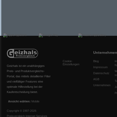
Unternehme
Cookie-
Blog
I
Einstellungen
f
Geizhals ist ein unabhängiges
Impressum
Preis- und Produktvergleichs-
W
Datenschutz
s
Portal, das mittels detaillierter Filter
AGB
T
und vielfältiger Features eine
Unternehmen
optimale Hilfestellung bei der
J
Kaufentscheidung bietet.
P
Ansicht wählen:
Mobile
Copyright © 1997-2026
Preisvergleich Internet Services