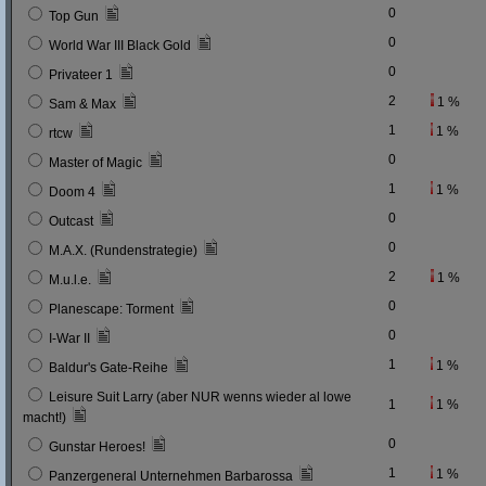
0
Top Gun
0
World War III Black Gold
0
Privateer 1
2
1 %
Sam & Max
1
1 %
rtcw
0
Master of Magic
1
1 %
Doom 4
0
Outcast
0
M.A.X. (Rundenstrategie)
2
1 %
M.u.l.e.
0
Planescape: Torment
0
I-War II
1
1 %
Baldur's Gate-Reihe
Leisure Suit Larry (aber NUR wenns wieder al lowe
1
1 %
macht!)
0
Gunstar Heroes!
1
1 %
Panzergeneral Unternehmen Barbarossa