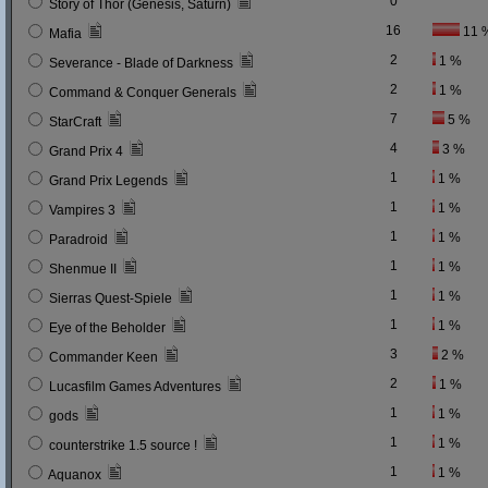
0
Story of Thor (Genesis, Saturn)
16
11 
Mafia
2
1 %
Severance - Blade of Darkness
2
1 %
Command & Conquer Generals
7
5 %
StarCraft
4
3 %
Grand Prix 4
1
1 %
Grand Prix Legends
1
1 %
Vampires 3
1
1 %
Paradroid
1
1 %
Shenmue II
1
1 %
Sierras Quest-Spiele
1
1 %
Eye of the Beholder
3
2 %
Commander Keen
2
1 %
Lucasfilm Games Adventures
1
1 %
gods
1
1 %
counterstrike 1.5 source !
1
1 %
Aquanox