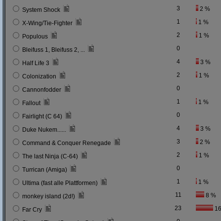
3
2 %
System Shock
1
1 %
X-Wing/Tie-Fighter
2
1 %
Populous
0
Bleifuss 1, Bleifuss 2, ...
4
3 %
Half Life 3
2
1 %
Colonization
0
Cannonfodder
1
1 %
Fallout
0
Fairlight (C 64)
4
3 %
Duke Nukem......
3
2 %
Command & Conquer Renegade
2
1 %
The last Ninja (C-64)
0
Turrican (Amiga)
1
1 %
Ultima (fast alle Plattformen)
11
8 %
monkey island (2d!)
23
16
Far Cry