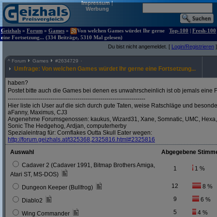
Impressum
|
Werbung
Geizhals
»
Forum
»
Games
»
Von welchen Games würdet Ihr gerne
Top-100
|
Fresh-100
eine Fortsetzung... (334 Beiträge, 5310 Mal gelesen)
Du bist nicht angemeldet. [
Login/Registrieren
]
^
Forum
Games
#
2634729
Umfrage: Von welchen Games würdet Ihr gerne eine Fortsetzung...
haben?
Postet bitte auch die Games bei denen es unwahrscheinlich ist ob jemals eine 
-----------------------------------------------------------------------
Hier liste ich User auf die sich durch gute Taten, weise Ratschläge und beso
aFanny, Maximus, CJ3
Angenehme Forumsgenossen: kaukus, Wizard31, Xane, Somnatic, UMC, Hexa, sp
Sonic The Hedgehog, Ardjan, computerherby
Spezialeintrag für: Cornflakes Outta Skull Eater wegen:
http:/
/
forum.geizhals.at/
t325368,2325816.html#2325816
Auswahl
Abgegebene Stimm
Cadaver 2 (Cadaver 1991, Bitmap Brothers Amiga,
1
1 %
Atari ST, MS-DOS)
12
8 %
Dungeon Keeper (Bullfrog)
9
6 %
Diablo2
5
4 %
Wing Commander