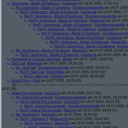
Severance - Blade of Darkness
(
nastavnik
am 19.07.2005, 17:55:21)
Re: Severance - Blade of Darkness
(
Sondierungsgehilfe
am 19.07.2005,
Re(2): Severance - Blade of Darkness
(
nastavnik
am 19.07.2005, 17:
Re(3): Severance - Blade of Darkness
(
Sondierungsgehilfe
am 19.
Re(4): Severance - Blade of Darkness
(
nastavnik
am 19.07.2005
Re(5): Severance - Blade of Darkness
(
Sondierungsgehilfe
a
Re(6): Severance - Blade of Darkness
(
nastavnik
am 19.07
Re(7): Severance - Blade of Darkness
(
Sondierungsgeh
Re(8): Severance - Blade of Darkness
(
nastavnik
am 
Re(9): Severance - Blade of Darkness
(
Wizard51
Re(10): Severance - Blade of Darkness
(
nastav
Re: Severance - Blade of Darkness
(
Wizard51
am 19.07.2005, 23:48:15
Re(2): Severance - Blade of Darkness
(
nastavnik
am 20.07.2005, 08:
Command & Conquer Generals
(
Botter
am 19.07.2005, 18:05:58)
StarCraft
(
Maximus
am 19.07.2005, 18:18:10)
Re: StarCraft
(
Sondierungsgehilfe
am 19.07.2005, 18:24:47)
Re(2): StarCraft
(
MorphMike
am 20.07.2005, 00:07:32)
Re(3): StarCraft
(
Fibotnik
am 20.07.2005, 08:23:08)
Grand Prix 4
(
Kub
am 19.07.2005, 18:28:43)
Vom Autor zurückgezogen oder Autor hat seine Registrierung nicht bestä
18:31:39)
Grand Prix Legends
(
w114/115
am 19.07.2005, 19:27:03)
Re: Grand Prix Legends
(
Sondierungsgehilfe
am 19.07.2005, 19:33:58)
Re(2): Grand Prix Legends
(
w114/115
am 19.07.2005, 20:07:25)
Re(3): Grand Prix Legends
(
Sondierungsgehilfe
am 19.07.2005, 2
Re(2): Grand Prix Legends
(
falconX
am 20.07.2005, 09:29:31)
Re: Vampires 3
(
Wizard51
am 19.07.2005, 19:41:02)
Re(2): Vampires 3
(
dreamer30
am 19.07.2005, 19:42:44)
Re(3): Vampires 3
(
Wizard51
am 19.07.2005, 19:43:58)
Re(4): Vampires 3
(
dreamer30
am 19.07.2005, 19:45:30)