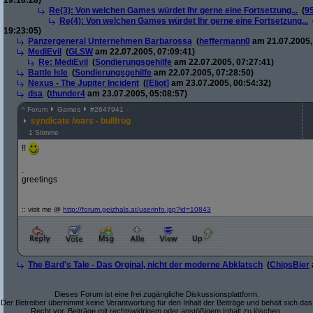
19:18:28)
Re(3): Von welchen Games würdet Ihr gerne eine Fortsetzung...
(
9
Re(4): Von welchen Games würdet Ihr gerne eine Fortsetzung...
19:23:05)
Panzergeneral Unternehmen Barbarossa
(
heffermann0
am 21.07.2005,
MediEvil
(
GLSW
am 22.07.2005, 07:09:41)
Re: MediEvil
(
Sondierungsgehilfe
am 22.07.2005, 07:27:41)
Battle Isle
(
Sondierungsgehilfe
am 22.07.2005, 07:28:50)
Nexus - The Jupiter Incident
(
[Eliot]
am 23.07.2005, 00:54:32)
dsa
(
thunder4
am 23.07.2005, 05:08:57)
^
Forum
Games
#
2647941
syndicate /wars - bullfrog
1 Stimme
!!
.
greetings
:: visit me @
http:/
/
forum.geizhals.at/
userinfo.jsp?
id=10843
The Bard's Tale - Das Orginal, nicht der moderne Abklatsch
(
ChipsBier
Dieses Forum ist eine frei zugängliche Diskussionsplattform.
Der Betreiber übernimmt keine Verantwortung für den Inhalt der Beiträge und behält sich das
Recht vor, Beiträge mit rechtswidrigem oder anstößigem Inhalt zu löschen.