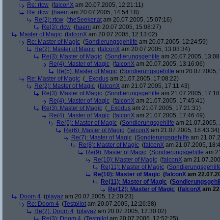
Re: rtcw
(
falconX
am 20.07.2005, 12:21:11)
Re: rtcw
(
haem
am 20.07.2005, 14:54:18)
Re(2): rtcw
(
theSeeker.at
am 20.07.2005, 15:07:16)
Re(3): rtcw
(
haem
am 20.07.2005, 15:08:27)
Master of Magic
(
falconX
am 20.07.2005, 12:13:02)
Re: Master of Magic
(
Sondierungsgehilfe
am 20.07.2005, 12:24:59)
Re(2): Master of Magic
(
falconX
am 20.07.2005, 13:03:34)
Re(3): Master of Magic
(
Sondierungsgehilfe
am 20.07.2005, 13:08
Re(4): Master of Magic
(
falconX
am 20.07.2005, 13:16:06)
Re(5): Master of Magic
(
Sondierungsgehilfe
am 20.07.2005, 
Re: Master of Magic
(
_Exodus
am 21.07.2005, 17:08:22)
Re(2): Master of Magic
(
falconX
am 21.07.2005, 17:11:43)
Re(3): Master of Magic
(
Sondierungsgehilfe
am 21.07.2005, 17:18
Re(4): Master of Magic
(
falconX
am 21.07.2005, 17:45:41)
Re(3): Master of Magic
(
_Exodus
am 21.07.2005, 17:21:31)
Re(4): Master of Magic
(
falconX
am 21.07.2005, 17:46:49)
Re(5): Master of Magic
(
Sondierungsgehilfe
am 21.07.2005, 
Re(6): Master of Magic
(
falconX
am 21.07.2005, 18:43:34)
Re(7): Master of Magic
(
Sondierungsgehilfe
am 21.07.2
Re(8): Master of Magic
(
falconX
am 21.07.2005, 18:4
Re(9): Master of Magic
(
Sondierungsgehilfe
am 21
Re(10): Master of Magic
(
falconX
am 21.07.200
Re(11): Master of Magic
(
Sondierungsgehilf
Re(10): Master of Magic
(
falconX
am 22.07.20
Re(11): Master of Magic
(
Sondierungsgehil
Re(12): Master of Magic
(
falconX
am 22.
Doom 4
(
playaz
am 20.07.2005, 12:20:23)
Re: Doom 4
(
Testpilot
am 20.07.2005, 12:26:38)
Re(2): Doom 4
(
playaz
am 20.07.2005, 12:30:02)
Re(3): Doom 4
(
Testpilot
am 20.07.2005, 12:52:25)