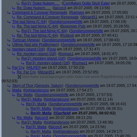
Re(2): Duke Nukem......
(
Cornflakes Outta Skull Eater
am 20.07.2005,
Re: Duke Nukem......
(
falconX
am 20.07.2005, 09:13:56)
Command & Conquer Renegade
(
Ramses
am 19.07.2005, 17:05:00)
Re: Command & Conquer Renegade
(
Wizard51
am 19.07.2005, 23:51:
The last Ninja (C-64)
(
Sondierungsgehilfe
am 19.07.2005, 17:06:19)
Re: The last Ninja (C-64)
(
Bogomier Pütz
am 19.07.2005, 20:28:55)
Re(2): The last Ninja (C-64)
(
Sondierungsgehilfe
am 19.07.2005, 20:
Re: The last Ninja (C-64)
(
Roliboli
am 20.07.2005, 07:40:41)
Turrican (Amiga)
(
Sondierungsgehilfe
am 19.07.2005, 17:08:43)
Ultima (fast alle Plattformen)
(
Sondierungsgehilfe
am 19.07.2005, 17:10:39
monkey island (2d!)
(
Foxx
am 19.07.2005, 17:31:47)
Re: monkey island (2d!)
(
thomas1
am 19.07.2005, 18:01:47)
Re(2): monkey island (2d!)
(
Sondierungsgehilfe
am 19.07.2005, 18:0
Re(3): monkey island (2d!)
(
thomas1
am 19.07.2005, 18:05:29)
Far Cry
(
HILFE!!!
am 19.07.2005, 17:50:23)
Re: Far Cry
(
Wizard51
am 19.07.2005, 23:52:05)
Vom Autor zurückgezogen oder Autor hat seine Registrierung nicht bes
09:52:03)
Story of Thor (Genesis, Saturn)
(
Sondierungsgehilfe
am 19.07.2005, 17:54
Mafia
(
highlanderuno
am 19.07.2005, 17:54:27)
Re: Mafia
(
Sondierungsgehilfe
am 19.07.2005, 17:57:53)
Re(2): Mafia
(
highlanderuno
am 20.07.2005, 08:11:14)
Re(3): Mafia
(
Sondierungsgehilfe
am 20.07.2005, 08:16:43)
Re(4): Mafia
(
highlanderuno
am 20.07.2005, 08:26:31)
Re(4): Mafia
(
!Garfield!
am 25.07.2005, 08:02:02)
Re: Mafia
(
falconX
am 20.07.2005, 09:21:20)
Re(2): Mafia
(
highlanderuno
am 20.07.2005, 13:48:36)
Re(3): Mafia
(
falconX
am 20.07.2005, 14:23:56)
Re(4): Mafia
(
highlanderuno
am 20.07.2005, 14:29:17)
Re(4): Mafia
(
Sondierungsgehilfe
am 20.07.2005, 15:46:26)