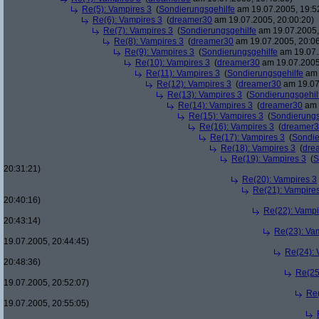
Re(5): Vampires 3
(
Sondierungsgehilfe
am 19.07.2005, 19:5
Re(6): Vampires 3
(
dreamer30
am 19.07.2005, 20:00:20)
Re(7): Vampires 3
(
Sondierungsgehilfe
am 19.07.2005,
Re(8): Vampires 3
(
dreamer30
am 19.07.2005, 20:06
Re(9): Vampires 3
(
Sondierungsgehilfe
am 19.07.
Re(10): Vampires 3
(
dreamer30
am 19.07.2005
Re(11): Vampires 3
(
Sondierungsgehilfe
am 
Re(12): Vampires 3
(
dreamer30
am 19.07
Re(13): Vampires 3
(
Sondierungsgehil
Re(14): Vampires 3
(
dreamer30
am 
Re(15): Vampires 3
(
Sondierungs
Re(16): Vampires 3
(
dreamer
Re(17): Vampires 3
(
Sondie
Re(18): Vampires 3
(
dre
Re(19): Vampires 3
(
S
20:31:21)
Re(20): Vampires 3
Re(21): Vampire
20:40:16)
Re(22): Vampi
20:43:14)
Re(23): Va
19.07.2005, 20:44:45)
Re(24): 
20:48:36)
Re(25
19.07.2005, 20:52:07)
Re(
19.07.2005, 20:55:05)