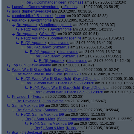
Re(3): Commander Keen
(
thomas1
am 21.07.2005, 14:23:34)
Lucasfilm Games Adventures
(
_Exodus
am 19.07.2005, 23:58:25)
gods
(
triphenylverdazyl
am 20.07.2005, 00:38:20)
counterstrike 1.5 source !
(
haem
am 20.07.2005, 00:48:38)
Aquanox
(
David@home
am 20.07.2005, 01:45:51)
Re: Aquanox
(
Sondierungsgehilfe
am 20.07.2005, 07:38:07)
Re(2): Aquanox
(
David@home
am 20.07.2005, 14:23:35)
Re: Aquanox
(
Wizard51
am 20.07.2005, 09:40:51)
Re(2): Aquanox
(
Sondierungsgehilfe
am 20.07.2005, 10:39:37)
Re(2): Aquanox
(
Lina Inverse
am 21.07.2005, 13:41:20)
Re(3): Aquanox
(
Wizard51
am 21.07.2005, 13:51:58)
Re(4): Aquanox
(
Lina Inverse
am 21.07.2005, 13:57:16)
Re(5): Aquanox
(
Wizard51
am 21.07.2005, 14:03:27)
Re(6): Aquanox
(
Lina Inverse
am 21.07.2005, 14:12:40)
Top Gun
(
David@home
am 20.07.2005, 01:48:42)
World War III Black Gold
(
David@home
am 20.07.2005, 01:52:24)
Re: World War III Black Gold
(
i9120928
am 20.07.2005, 01:53:37)
Re(2): World War III Black Gold
(
David@home
am 20.07.2005, 01:55
Re(3): World War III Black Gold
(
i9120928
am 20.07.2005, 01:56:2
Re(4): World War III Black Gold
(
David@home
am 20.07.2005, 
Re(5): World War III Black Gold
(
i9120928
am 20.07.2005, 02
Privateer 1
(
Twist
am 20.07.2005, 07:22:38)
Re: Privateer 1
(
Lina Inverse
am 21.07.2005, 11:56:47)
Sam & Max
(
bart99
am 20.07.2005, 10:51:53)
Re: Sam & Max
(
Sondierungsgehilfe
am 20.07.2005, 10:55:44)
Re(2): Sam & Max
(
bart99
am 20.07.2005, 11:18:08)
Re(3): Sam & Max
(
Sondierungsgehilfe
am 20.07.2005, 11:23:59)
Re(4): Sam & Max
(
bart99
am 20.07.2005, 11:41:28)
Re(5): Sam & Max
(
Nubsi
am 21.07.2005, 18:38:43)
rtcw
(
theSeeker.at
am 20.07.2005, 12:11:27)