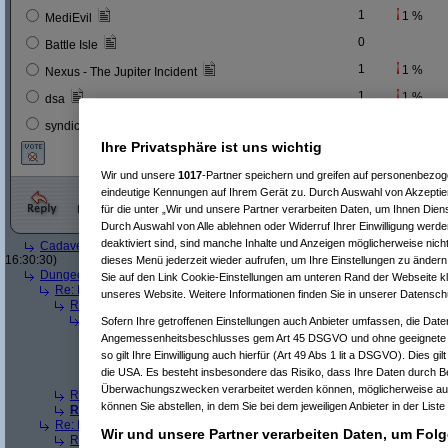
1
1 %
MediEvil
0
Battle Isle
1
1 %
Nexus - The Jupiter Incident
1
1 %
dsa
1
1 %
syndicate /wars - bullfrog
Ihre Privatsphäre ist uns wichtig
Wir und unsere
1017
-Partner speichern und greifen auf personenbezo
eindeutige Kennungen auf Ihrem Gerät zu. Durch Auswahl von Akzeptier
für die unter „Wir und unsere Partner verarbeiten Daten, um Ihnen Dien
Durch Auswahl von Alle ablehnen oder Widerruf Ihrer Einwilligung werde
deaktiviert sind, sind manche Inhalte und Anzeigen möglicherweise nicht
Cadaver 2 (Cadaver 1991, Bitmap Brothers Amiga, Atari ST, MS-DOS)
(
Son
16:30:30)
dieses Menü jederzeit wieder aufrufen, um Ihre Einstellungen zu ändern 
Dungeon Keeper (Bullfrog)
(
Mr L
am 19.07.2005, 16:40:21)
Sie auf den Link Cookie-Einstellungen am unteren Rand der Webseite kli
Re: Dungeon Keeper (Bullfrog)
(
Sondierungsgehilfe
am 19.07.2005, 16
unseres Website. Weitere Informationen finden Sie in unserer Datensch
Re(2): Dungeon Keeper (Bullfrog)
(
Mr L
am 19.07.2005, 16:42:18)
Re(3): Dungeon Keeper (Bullfrog)
(
mb_82
am 20.07.2005, 20:30:
Sofern Ihre getroffenen Einstellungen auch Anbieter umfassen, die Daten
Re(4): Dungeon Keeper (Bullfrog)
(
Mr L
am 20.07.2005, 20:31:
Angemessenheitsbeschlusses gem Art 45 DSGVO und ohne geeignete G
Re(5): Dungeon Keeper (Bullfrog)
(
mb_82
am 20.07.2005, 2
so gilt Ihre Einwilligung auch hierfür (Art 49 Abs 1 lit a DSGVO). Dies gi
Re(6): Dungeon Keeper (Bullfrog)
(
Mr L
am 20.07.2005, 2
die USA. Es besteht insbesondere das Risiko, dass Ihre Daten durch B
Re(7): Dungeon Keeper (Bullfrog)
(
mb_82
am 21.07.20
Überwachungszwecken verarbeitet werden können, möglicherweise auc
Re(2): Dungeon Keeper (Bullfrog)
(
Lina Inverse
am 21.07.2005, 12:0
können Sie abstellen, in dem Sie bei dem jeweiligen Anbieter in der Liste
Re(2): Dungeon Keeper (Bullfrog)
(
ashley77
am 22.07.2005, 10:17
Re: Dungeon Keeper (Bullfrog)
(
Wizard51
am 19.07.2005, 16:42:23)
Wir und unsere Partner verarbeiten Daten, um Folg
Re(2): Dungeon Keeper (Bullfrog)
(
Sondierungsgehilfe
am 19.07.200