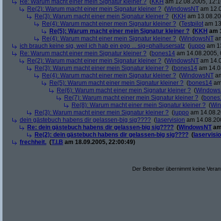
Re: Warum macht einer mein Signatur kleiner ?
(
KKH
am 12.08.2005, 12:1
Re(2): Warum macht einer mein Signatur kleiner ?
(
WindowsNT
am 12.0
Re(3): Warum macht einer mein Signatur kleiner ?
(
KKH
am 13.08.200
Re(4): Warum macht einer mein Signatur kleiner ?
(
Testpilot
am 13.
Re(5): Warum macht einer mein Signatur kleiner ?
(
KKH
am 1
Re(4): Warum macht einer mein Signatur kleiner ?
(
WindowsNT
am
ich brauch keine sig, weil ich hab ein ego ... sig=phallusersatz
(
juppo
am 13
Re: Warum macht einer mein Signatur kleiner ?
(
bones14
am 14.08.2005, 
Re(2): Warum macht einer mein Signatur kleiner ?
(
WindowsNT
am 14.0
Re(3): Warum macht einer mein Signatur kleiner ?
(
bones14
am 14.08
Re(4): Warum macht einer mein Signatur kleiner ?
(
WindowsNT
am
Re(5): Warum macht einer mein Signatur kleiner ?
(
bones14
am 
Re(6): Warum macht einer mein Signatur kleiner ?
(
Window
Re(7): Warum macht einer mein Signatur kleiner ?
(
bones
Re(8): Warum macht einer mein Signatur kleiner ?
(
Wi
Re(3): Warum macht einer mein Signatur kleiner ?
(
juppo
am 14.08.2
dein gästebuch habens dir gelassen-big sig????
(
laservision
am 14.08.200
Re: dein gästebuch habens dir gelassen-big sig????
(
WindowsNT
am 
Re(2): dein gästebuch habens dir gelassen-big sig????
(
laservisi
frechheit.
(
T.I.B
am 18.09.2005, 22:00:49)
Der Betreiber übernimmt keine Verant