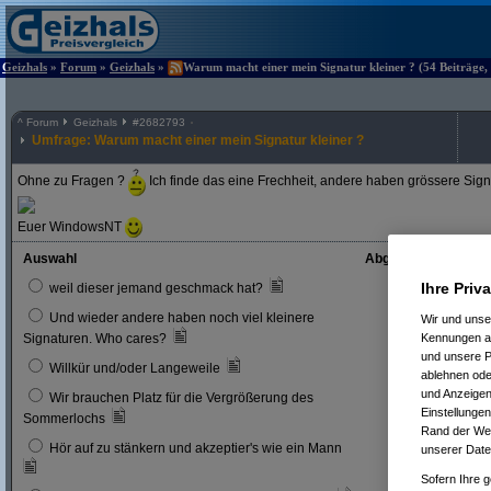
Geizhals
»
Forum
»
Geizhals
»
Warum macht einer mein Signatur kleiner ? (54 Beiträge,
^
Forum
Geizhals
#
2682793
Umfrage: Warum macht einer mein Signatur kleiner ?
Ohne zu Fragen ?
Ich finde das eine Frechheit, andere haben grössere Sign
Euer WindowsNT
Auswahl
Abgegebene Stimm
42
Ihre Priv
weil dieser jemand geschmack hat?
Und wieder andere haben noch viel kleinere
Wir und uns
4
4 %
Kennungen au
Signaturen. Who cares?
und unsere P
17
1
Willkür und/oder Langeweile
ablehnen oder
und Anzeigen
Wir brauchen Platz für die Vergrößerung des
8
8 %
Einstellungen
Sommerlochs
Rand der Webs
Hör auf zu stänkern und akzeptier's wie ein Mann
unserer Date
8
8 %
Sofern Ihre g