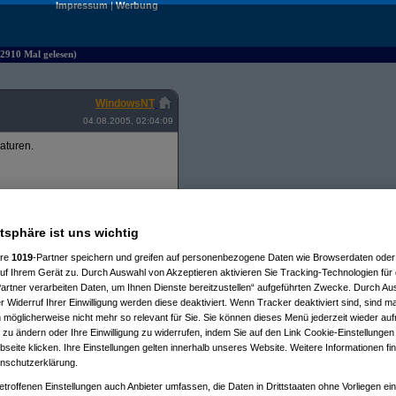
Impressum
|
Werbung
 2910 Mal gelesen)
WindowsNT
04.08.2005, 02:04:09
aturen.
en
41 %
atsphäre ist uns wichtig
ere
1019
-Partner speichern und greifen auf personenbezogene Daten wie Browserdaten oder 
f Ihrem Gerät zu. Durch Auswahl von Akzeptieren aktivieren Sie Tracking-Technologien für d
artner verarbeiten Daten, um Ihnen Dienste bereitzustellen“ aufgeführten Zwecke. Durch Aus
7 %
 Widerruf Ihrer Einwilligung werden diese deaktiviert. Wenn Tracker deaktiviert sind, sind m
 möglicherweise nicht mehr so relevant für Sie. Sie können dieses Menü jederzeit wieder auf
 zu ändern oder Ihre Einwilligung zu widerrufen, indem Sie auf den Link Cookie-Einstellunge
eite klicken. Ihre Einstellungen gelten innerhalb unseres Website. Weitere Informationen fin
nschutzerklärung.
etroffenen Einstellungen auch Anbieter umfassen, die Daten in Drittstaaten ohne Vorliegen ei