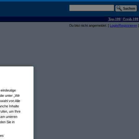
Top-100
|
Fresh-100
Du bist nicht angemeldet. [
Login/Registrieren
]
eindeutige
ie unter „Wir
wahl von Alle
anche Inhalte
rufen, um Ihre
n am unteren
den Sie in
nes