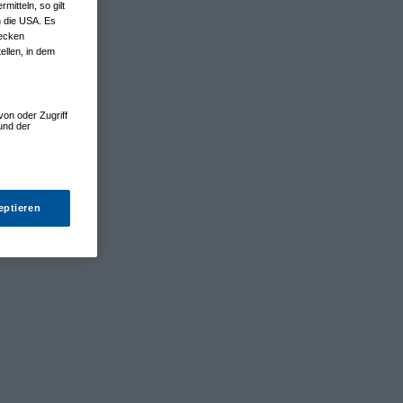
tteln, so gilt
n die USA. Es
wecken
ellen, in dem
von oder Zugriff
und der
eptieren