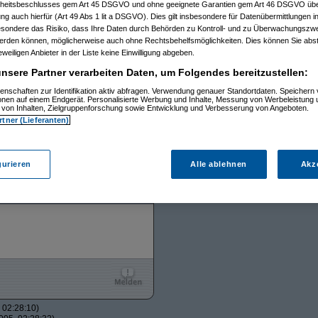
itsbeschlusses gem Art 45 DSGVO und ohne geeignete Garantien gem Art 46 DSGVO übermi
gung auch hierfür (Art 49 Abs 1 lit a DSGVO). Dies gilt insbesondere für Datenübermittlungen i
esondere das Risiko, dass Ihre Daten durch Behörden zu Kontroll- und zu Überwachungsz
%
werden können, möglicherweise auch ohne Rechtsbehelfsmöglichkeiten. Dies können Sie abst
eweiligen Anbieter in der Liste keine Einwilligung abgeben.
nsere Partner verarbeiten Daten, um Folgendes bereitzustellen:
enschaften zur Identifikation aktiv abfragen. Verwendung genauer Standortdaten. Speichern 
ionen auf einem Endgerät. Personalisierte Werbung und Inhalte, Messung von Werbeleistung 
von Inhalten, Zielgruppenforschung sowie Entwicklung und Verbesserung von Angeboten.
rtner (Lieferanten)
gurieren
Alle ablehnen
Akz
Srv-02
04.08.2005, 02:05:44
 02:28:10)