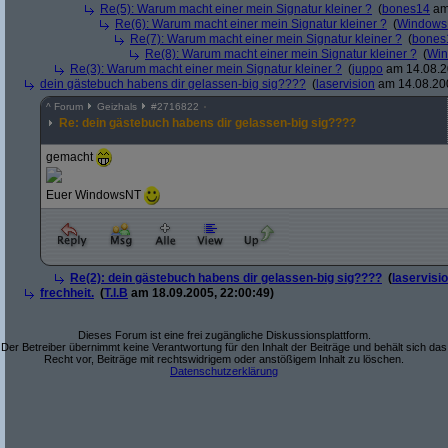
Re(5): Warum macht einer mein Signatur kleiner ?
(
bones14
am 
Re(6): Warum macht einer mein Signatur kleiner ?
(
Window
Re(7): Warum macht einer mein Signatur kleiner ?
(
bones
Re(8): Warum macht einer mein Signatur kleiner ?
(
Wi
Re(3): Warum macht einer mein Signatur kleiner ?
(
juppo
am 14.08.2
dein gästebuch habens dir gelassen-big sig????
(
laservision
am 14.08.200
^
Forum
Geizhals
#
2716822
Re: dein gästebuch habens dir gelassen-big sig????
gemacht
Euer WindowsNT
Re(2): dein gästebuch habens dir gelassen-big sig????
(
laservisi
frechheit.
(
T.I.B
am 18.09.2005, 22:00:49)
Dieses Forum ist eine frei zugängliche Diskussionsplattform.
Der Betreiber übernimmt keine Verantwortung für den Inhalt der Beiträge und behält sich das
Recht vor, Beiträge mit rechtswidrigem oder anstößigem Inhalt zu löschen.
Datenschutzerklärung