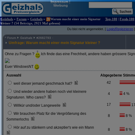
Impressum
|
Werbung
Geizhals
»
Forum
»
Geizhals
»
Warum macht einer mein Signatur
Top-100
|
Fresh-100
kleiner ? (54 Beiträge, 2921 Mal gelesen)
Du bist nicht angemeldet. [
Login/Registrieren
]
^
Forum
Geizhals
#
2682793
Umfrage: Warum macht einer mein Signatur kleiner ?
Ohne zu Fragen ?
Ich finde das eine Frechheit, andere haben grössere Sign
Euer WindowsNT
Auswahl
Abgegebene Stimm
42
weil dieser jemand geschmack hat?
Und wieder andere haben noch viel kleinere
4
4 %
Signaturen. Who cares?
17
1
Willkür und/oder Langeweile
Wir brauchen Platz für die Vergrößerung des
8
8 %
Sommerlochs
Hör auf zu stänkern und akzeptier's wie ein Mann
8
8 %