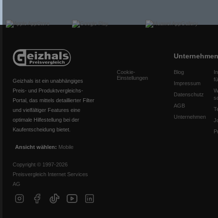
Unternehme
Cookie-
Blog
I
Einstellungen
f
Geizhals ist ein unabhängiges
Impressum
Preis- und Produktvergleichs-
W
Datenschutz
s
Portal, das mittels detaillierter Filter
AGB
T
und vielfältiger Features eine
Unternehmen
optimale Hilfestellung bei der
J
Kaufentscheidung bietet.
P
Ansicht wählen:
Mobile
Copyright © 1997-2026
Preisvergleich Internet Services
AG