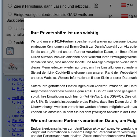
7
7 %
Zuerst Hiroshima, dann Lassing und jetzt das....
Einige wenige unterdrücken sie GANZ,weils am
10
10 
Sack gehen
ich brauch keine sig, weil ich hab ein ego ...
5
5 %
Ihre Privatsphäre ist uns wichtig
sig=phallusersatz
Wir und unsere
1019
-Partner speichern und greifen auf personenbezo
1
1 %
frechheit.
eindeutige Kennungen auf Ihrem Gerät zu. Durch Auswahl von Akzeptier
für die unter „Wir und unsere Partner verarbeiten Daten, um Ihnen Dien
Durch Auswahl von Alle ablehnen oder Widerruf Ihrer Einwilligung werde
deaktiviert sind, sind manche Inhalte und Anzeigen möglicherweise nicht
dieses Menü jederzeit wieder aufrufen, um Ihre Einstellungen zu ändern 
Sie auf den Link Cookie-Einstellungen am unteren Rand der Webseite kli
unseres Website. Weitere Informationen finden Sie in unserer Datensch
Re: Warum macht einer mein Signatur kleiner ?
(
Srv-02
am 04.08.2005, 02
Re(2): Warum macht einer mein Signatur kleiner ?
(
nico
am 04.08.2005,
Sofern Ihre getroffenen Einstellungen auch Anbieter umfassen, die Daten
Re(2): Warum macht einer mein Signatur kleiner ?
(
Testpilot
am 04.08.20
Angemessenheitsbeschlusses gem Art 45 DSGVO und ohne geeignete G
Re(3): Warum macht einer mein Signatur kleiner ?
(
Srv-02
am 04.08.2
so gilt Ihre Einwilligung auch hierfür (Art 49 Abs 1 lit a DSGVO). Dies gi
weil dieser jemand geschmack hat?
(
kaukus
am 04.08.2005, 02:08:42)
die USA. Es besteht insbesondere das Risiko, dass Ihre Daten durch B
Re: weil dieser jemand geschmack hat?
(
mIstA
am 04.08.2005, 02:11:08
Re(2): weil dieser jemand geschmack hat?
(
kaukus
am 04.08.2005, 0
Überwachungszwecken verarbeitet werden können, möglicherweise auc
Re(2): weil dieser jemand geschmack hat?
(
Psychopath
am 04.08.200
können Sie abstellen, in dem Sie bei dem jeweiligen Anbieter in der Liste
Und wieder andere haben noch viel kleinere Signaturen. Who cares?
(
LrA
Wir und unsere Partner verarbeiten Daten, um Folg
Re: Warum macht einer mein Signatur kleiner ?
(
Botter
am 04.08.2005, 02:
Willkür und/oder Langeweile
(
Testpilot
am 04.08.2005, 02:27:27)
Endgeräteeigenschaften zur Identifikation aktiv abfragen. Verwendung 
Wir brauchen Platz für die Vergrößerung des Sommerlochs
(
Fly
am 04.08.2
Zugriff auf Informationen auf einem Endgerät. Personalisierte Werbung
Re: Wir brauchen Platz für die Vergrößerung des Sommerlochs
(
Windo
und der Performance von Inhalten, Zielgruppenforschung sowie Entwic