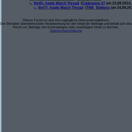
Re(6): Apple Watch Thread
(
Codename 47
am 23.09.2014,
Re(7): Apple Watch Thread
(
TWA_Bigboss
am 24.09.201
Dieses Forum ist eine frei zugängliche Diskussionsplattform.
Der Betreiber übernimmt keine Verantwortung für den Inhalt der Beiträge und behält sich das
Recht vor, Beiträge mit rechtswidrigem oder anstößigem Inhalt zu löschen.
Datenschutzerklärung