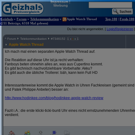
Impressum
|
Werbung
Geizhals
»
Forum
»
Telekommunikation
»
Apple Watch Thread
Top-100
|
Fresh-100
(211 Beiträge, 6318 Mal gelesen)
Du bist nicht angemeldet. [
Login/Registrieren
]
^
Forum
Telekommunikation
#
7346152
1 x
x 1
Apple Watch Thread
Ich mach mal einen separaten Apple Watch Thread auf.
Die Reaktion auf diese Uhr ist ja recht verhalten:
Fanboys beten ohnehin alles an, was aus Cupertino kommt.
Es gibt technisch nachvollziehbare Vorbehalte: Akku?
Es gibt auch die übliche Trollerei: bäh, kann kein Full HD
Interessanterweise kommt die Apple Watch in Uhren Fachkreisen (gemeint sind
und Patek Philippe Anbeter) besser an:
http:/
/
www.hodinkee.com/
blog/
hodinkee-apple-watch-review
Fazit i.A.: die erste klicki-ticki-bunti Uhr eines nicht ernstzunehmenden Uhrenh
verdient.