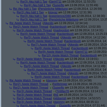
Re(3): Aku hält 1 Tag
(
Geri4711
am 13.09.2014, 11:53:25)
Re(4): Aku hält 1 Tag
(
Superflo
am 13.09.2014, 11:55:49)
Re: Aku hält 1 Tag
(
Persönliche Mitteilung
am 12.09.2014, 12:26:59)
Re(2): Aku hält 1 Tag
(
playaz
am 12.09.2014, 12:31:36)
Re(3): Aku hält 1 Tag
(
experience2080
am 12.09.2014, 12:38:30)
Re(3): Aku hält 1 Tag
(
Persönliche Mitteilung
am 12.09.2014, 13:2
Re: Apple Watch Thread
(
Alkestis
am 12.09.2014, 12:34:14)
Re(2): Apple Watch Thread
(
hackenbush
am 12.09.2014, 13:02:30)
Re(3): Apple Watch Thread
(
madgordon
am 12.09.2014, 13:14:31)
Re(4): Apple Watch Thread
(
hackenbush
am 12.09.2014, 13:25:23
Re(5): Apple Watch Thread
(
Alkestis
am 12.09.2014, 14:12:24)
Re(6): Apple Watch Thread
(
hackenbush
am 12.09.2014, 14:
Re(7): Apple Watch Thread
(
Alkestis
am 12.09.2014, 15:2
Re(8): Apple Watch Thread
(
hackenbush
am 12.09.2014
Re(9): Apple Watch Thread
(
Geri4711
am 13.09.2014
Re(10): Apple Watch Thread
(
hackenbush
am 13.0
Re(3): Apple Watch Thread
(
Alkestis
am 12.09.2014, 13:19:01)
Re(4): Apple Watch Thread
(
hackenbush
am 12.09.2014, 13:28:11
Re(5): Apple Watch Thread
(
Alkestis
am 12.09.2014, 14:11:49)
Re(6): Apple Watch Thread
(
hackenbush
am 12.09.2014, 14:
Re(7): Apple Watch Thread
(
Alkestis
am 12.09.2014, 15:2
Re(8): Apple Watch Thread
(
hackenbush
am 12.09.2014
Re: Apple Watch Thread
(
dajonny
am 13.09.2014, 03:14:58)
Re(2): Apple Watch Thread
(
hellbringer
am 13.09.2014, 06:25:23)
Re(2): Apple Watch Thread
(
Superflo
am 13.09.2014, 09:19:55)
Re(3): Apple Watch Thread
(
Tintifax76
am 15.09.2014, 13:14:17)
Re(3): Apple Watch Thread
(
thE
am 15.09.2014, 14:52:25)
Re(3): Apple Watch Thread
(
gibberish
am 15.09.2014, 14:53:57)
Re(3): Apple Watch Thread
(
dajonny
am 16.09.2014, 00:35:11)
Re(4): Apple Watch Thread
(
Superflo
am 16.09.2014, 07:31:44)