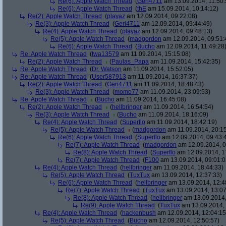
Re(6): Apple Watch Thread
(
Geri4711
am 13.09.2014, 11:50:
Re(6): Apple Watch Thread
(
thE
am 15.09.2014, 10:14:12)
Re(2): Apple Watch Thread
(
playaz
am 12.09.2014, 09:22:08)
Re(3): Apple Watch Thread
(
Geri4711
am 12.09.2014, 09:44:49)
Re(4): Apple Watch Thread
(
playaz
am 12.09.2014, 09:48:13)
Re(5): Apple Watch Thread
(
madgordon
am 12.09.2014, 09:51:
Re(6): Apple Watch Thread
(
Bucho
am 12.09.2014, 11:49:28
Re: Apple Watch Thread
(
twa13579
am 11.09.2014, 15:15:08)
Re(2): Apple Watch Thread
(
Paulas_Papa
am 11.09.2014, 15:42:35)
Re: Apple Watch Thread
(
Dr. Watson
am 11.09.2014, 15:52:05)
Re: Apple Watch Thread
(
User587913
am 11.09.2014, 16:37:37)
Re(2): Apple Watch Thread
(
Geri4711
am 11.09.2014, 18:48:43)
Re(3): Apple Watch Thread
(
momo77
am 11.09.2014, 23:09:53)
Re: Apple Watch Thread
(
Bucho
am 11.09.2014, 16:45:08)
Re(2): Apple Watch Thread
(
hellbringer
am 11.09.2014, 16:54:54)
Re(3): Apple Watch Thread
(
Bucho
am 11.09.2014, 18:16:09)
Re(4): Apple Watch Thread
(
Superflo
am 11.09.2014, 18:42:19)
Re(5): Apple Watch Thread
(
madgordon
am 11.09.2014, 20:15
Re(6): Apple Watch Thread
(
Superflo
am 12.09.2014, 09:43:
Re(7): Apple Watch Thread
(
madgordon
am 12.09.2014, 0
Re(8): Apple Watch Thread
(
Superflo
am 12.09.2014, 1
Re(7): Apple Watch Thread
(
F100
am 13.09.2014, 09:01:0
Re(4): Apple Watch Thread
(
hellbringer
am 11.09.2014, 18:44:33)
Re(5): Apple Watch Thread
(
TuxTux
am 13.09.2014, 12:37:33)
Re(6): Apple Watch Thread
(
hellbringer
am 13.09.2014, 12:4
Re(7): Apple Watch Thread
(
TuxTux
am 13.09.2014, 13:07
Re(8): Apple Watch Thread
(
hellbringer
am 13.09.2014,
Re(9): Apple Watch Thread
(
TuxTux
am 13.09.2014, 
Re(4): Apple Watch Thread
(
hackenbush
am 12.09.2014, 12:04:15
Re(5): Apple Watch Thread
(
Bucho
am 12.09.2014, 12:50:57)