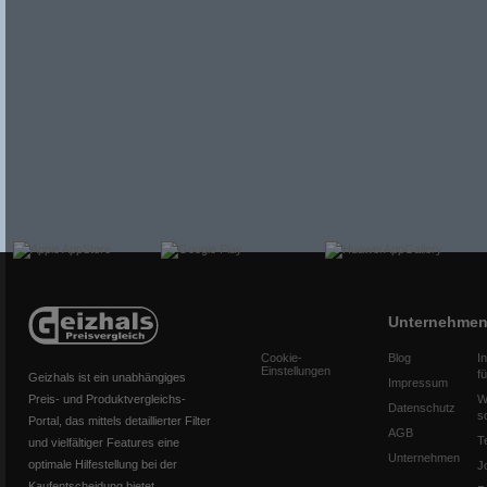
Unternehme
Cookie-
Blog
I
Einstellungen
f
Geizhals ist ein unabhängiges
Impressum
Preis- und Produktvergleichs-
W
Datenschutz
s
Portal, das mittels detaillierter Filter
AGB
T
und vielfältiger Features eine
Unternehmen
optimale Hilfestellung bei der
J
Kaufentscheidung bietet.