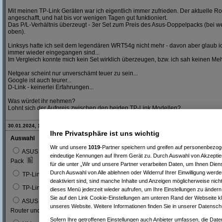
Mit meinen TP-Link Geräten war ich eigentlich immer zufrieden. Der aktuelle R
angeschafft, und hat bis vor wenigen Tagen gut funktioniert.
Das P/L-Verhältnis überzeugt - 3er Set zum Preis des Asus-Doppelpacks (bei 
oben).
Linksys hatte ich seit dem legendären WRT54g nicht mehr - davon aber glaub ic
immer wieder eingegangen sind...
Im Vergleich konnte mich kein Set wirklich überzeugen, bzw. ich sah keinen Me
Netgear scheint nur unverschämt teuer zu sein...
Google ist auch teurer...
D-Link - keinerlei Erfahrungen...
Was würdet ihr nehmen?
Lohnt sich der Aufpreis zwischen den beiden TP-Link Modellen?
30.01.2024, 12:54 Uhr - Editiert von
ein Kritiker
, alte Version:
hier
Ihre Privatsphäre ist uns wichtig
Auswahl
Abgegebene Stimm
Wir und unsere
1019
-Partner speichern und greifen auf personenbezo
ASUS ZenWiFi Hybrid XP4, AX1800, weiß, 2er-
1
7 %
eindeutige Kennungen auf Ihrem Gerät zu. Durch Auswahl von Akzeptier
Pack
für die unter „Wir und unsere Partner verarbeiten Daten, um Ihnen Dien
0
Durch Auswahl von Alle ablehnen oder Widerruf Ihrer Einwilligung werde
TP-Link Deco S4, 3er-Pack (Deco-S4-3-Pack)
deaktiviert sind, sind manche Inhalte und Anzeigen möglicherweise nicht
2
14
TP-Link Deco X20, AX1800, 3er-Pack
dieses Menü jederzeit wieder aufrufen, um Ihre Einstellungen zu ändern 
Sie auf den Link Cookie-Einstellungen am unteren Rand der Webseite kli
ASUS ZenWiFi AX Mini XD4 Plus, AX1800, weiß,
1
7 %
unseres Website. Weitere Informationen finden Sie in unserer Datensch
Router und Satellit Set, 3er-Bundle
Sofern Ihre getroffenen Einstellungen auch Anbieter umfassen, die Daten