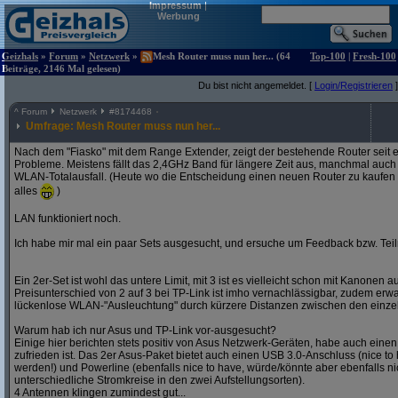
Impressum
|
Werbung
Geizhals
»
Forum
»
Netzwerk
»
Mesh Router muss nun her... (64
Top-100
|
Fresh-100
Beiträge, 2146 Mal gelesen)
Du bist nicht angemeldet. [
Login/Registrieren
]
^
Forum
Netzwerk
#
8174468
Umfrage: Mesh Router muss nun her...
Nach dem "Fiasko" mit dem Range Extender, zeigt der bestehende Router seit
Probleme. Meistens fällt das 2,4GHz Band für längere Zeit aus, manchmal auch
WLAN-Totalausfall. (Heute wo die Entscheidung einen neuen Router zu kaufen gef
alles
)
LAN funktioniert noch.
Ich habe mir mal ein paar Sets ausgesucht, und ersuche um Feedback bzw. Te
Ein 2er-Set ist wohl das untere Limit, mit 3 ist es vielleicht schon mit Kanonen 
Preisunterschied von 2 auf 3 bei TP-Link ist imho vernachlässigbar, zudem erwar
lückenlose WLAN-"Ausleuchtung" durch kürzere Distanzen zwischen den einzel
Warum hab ich nur Asus und TP-Link vor-ausgesucht?
Einige hier berichten stets positiv von Asus Netzwerk-Geräten, habe auch eine
zufrieden ist. Das 2er Asus-Paket bietet auch einen USB 3.0-Anschluss (nice to 
werden!) und Powerline (ebenfalls nice to have, würde/könnte aber ebenfalls ni
unterschiedliche Stromkreise in den zwei Aufstellungsorten).
4 Antennen klingen zumindest gut...