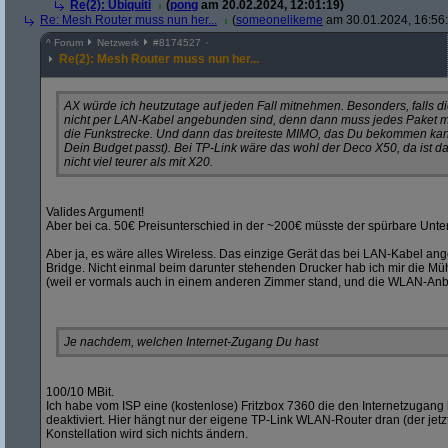
Re(2): Ubiquiti
(
pong
am 20.02.2024, 12:01:19)
Re: Mesh Router muss nun her...
(
someonelikeme
am 30.01.2024, 16:56
^
Forum
Netzwerk
#
8174527
Re(2): Mesh Router muss nun her...
AX würde ich heutzutage auf jeden Fall mitnehmen. Besonders, falls d
nicht per LAN-Kabel angebunden sind, denn dann muss jedes Paket 
die Funkstrecke. Und dann das breiteste MIMO, das Du bekommen kann
Dein Budget passt). Bei TP-Link wäre das wohl der Deco X50, da ist d
nicht viel teurer als mit X20.
Valides Argument!
Aber bei ca. 50€ Preisunterschied in der ~200€ müsste der spürbare Unters
Aber ja, es wäre alles Wireless. Das einzige Gerät das bei LAN-Kabel ange
Bridge. Nicht einmal beim darunter stehenden Drucker hab ich mir die 
(weil er vormals auch in einem anderen Zimmer stand, und die WLAN-Anbi
Je nachdem, welchen Internet-Zugang Du hast
100/10 MBit.
Ich habe vom ISP eine (kostenlose) Fritzbox 7360 die den Internetzugang h
deaktiviert. Hier hängt nur der eigene TP-Link WLAN-Router dran (der jetzt
Konstellation wird sich nichts ändern.