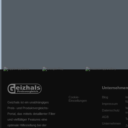
Unternehme
Cookie-
Blog
I
Einstellungen
f
Geizhals ist ein unabhängiges
Impressum
Preis- und Produktvergleichs-
W
Datenschutz
s
Portal, das mittels detaillierter Filter
AGB
T
und vielfältiger Features eine
Unternehmen
optimale Hilfestellung bei der
J