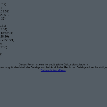
5:19)
7)
:13:59)
:20:51)
:36)
1:31)
47:04)
 18:48:04)
:28:36)
, 22:20:21)
0)
22:06)
7)
Dieses Forum ist eine frei zugängliche Diskussionsplattform.
wortung für den Inhalt der Beiträge und behält sich das Recht vor, Beiträge mit rechtswidrig
Datenschutzerklärung