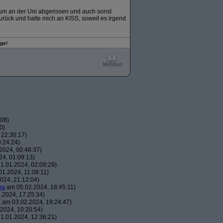
um an der Uni abgerissen und auch sonst
rück und halte mich an KISS, soweit es irgend
gs!
:08)
0)
 22:30:17)
:24:24)
2024, 00:48:37)
4, 01:09:13)
1.01.2024, 02:09:29)
1.2024, 11:08:11)
024, 21:12:04)
pa
am 05.02.2024, 18:45:11)
.2024, 17:25:34)
e
am 03.02.2024, 19:24:47)
2024, 10:20:54)
1.01.2024, 12:36:21)