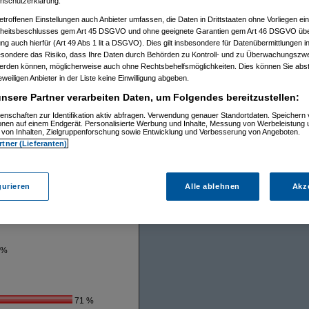
nschutzerklärung.
outer, ein Archer C3200 wurde 2016
etroffenen Einstellungen auch Anbieter umfassen, die Daten in Drittstaaten ohne Vorliegen ei
weniger Schnick-Schnack, siehe
itsbeschlusses gem Art 45 DSGVO und ohne geeignete Garantien gem Art 46 DSGVO übermi
gung auch hierfür (Art 49 Abs 1 lit a DSGVO). Dies gilt insbesondere für Datenübermittlungen i
h 3 Stück, weil die Drecksdinger
esondere das Risiko, dass Ihre Daten durch Behörden zu Kontroll- und zu Überwachungsz
werden können, möglicherweise auch ohne Rechtsbehelfsmöglichkeiten. Dies können Sie abst
hrwert. Sieht das wer anders?
eweiligen Anbieter in der Liste keine Einwilligung abgeben.
nsere Partner verarbeiten Daten, um Folgendes bereitzustellen:
enschaften zur Identifikation aktiv abfragen. Verwendung genauer Standortdaten. Speichern 
ionen auf einem Endgerät. Personalisierte Werbung und Inhalte, Messung von Werbeleistung 
von Inhalten, Zielgruppenforschung sowie Entwicklung und Verbesserung von Angeboten.
rtner (Lieferanten)
en
gurieren
Alle ablehnen
Akz
 %
71 %