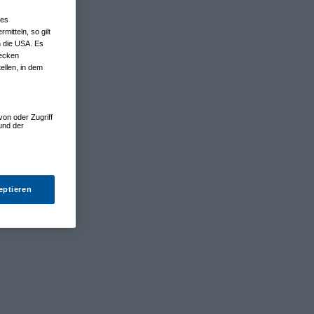
nes
tteln, so gilt
n die USA. Es
wecken
ellen, in dem
von oder Zugriff
und der
eptieren