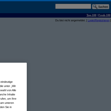
Top-100
|
Fresh-100
Du bist nicht angemeldet. [
Login/Registrieren
]
eindeutige
ie unter „Wir
wahl von Alle
anche Inhalte
rufen, um Ihre
n am unteren
den Sie in