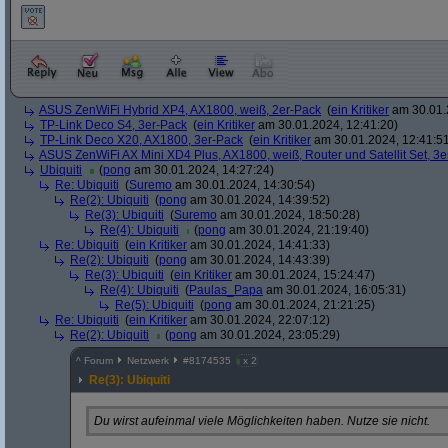
ASUS ZenWiFi Hybrid XP4, AX1800, weiß, 2er-Pack
(
ein Kritiker
am 30.01.
TP-Link Deco S4, 3er-Pack
(
ein Kritiker
am 30.01.2024, 12:41:20)
TP-Link Deco X20, AX1800, 3er-Pack
(
ein Kritiker
am 30.01.2024, 12:41:5
ASUS ZenWiFi AX Mini XD4 Plus, AX1800, weiß, Router und Satellit Set, 3
Ubiquiti
(
pong
am 30.01.2024, 14:27:24)
Re: Ubiquiti
(
Suremo
am 30.01.2024, 14:30:54)
Re(2): Ubiquiti
(
pong
am 30.01.2024, 14:39:52)
Re(3): Ubiquiti
(
Suremo
am 30.01.2024, 18:50:28)
Re(4): Ubiquiti
(
pong
am 30.01.2024, 21:19:40)
Re: Ubiquiti
(
ein Kritiker
am 30.01.2024, 14:41:33)
Re(2): Ubiquiti
(
pong
am 30.01.2024, 14:43:39)
Re(3): Ubiquiti
(
ein Kritiker
am 30.01.2024, 15:24:47)
Re(4): Ubiquiti
(
Paulas_Papa
am 30.01.2024, 16:05:31)
Re(5): Ubiquiti
(
pong
am 30.01.2024, 21:21:25)
Re: Ubiquiti
(
ein Kritiker
am 30.01.2024, 22:07:12)
Re(2): Ubiquiti
(
pong
am 30.01.2024, 23:05:29)
^
Forum
Netzwerk
#
8174535
x 2
Re(3): Ubiquiti
Du wirst aufeinmal viele Möglichkeiten haben. Nutze sie nicht.