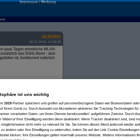
Impressum
|
Werbung
sen)
ein Kritiker
30.01.2024, 12:40:35
 ein paar Tagen erhebliche WLAN-
 zusätzlich das 5GHz Band - also
allen ist, funktioniert natürlich
ilnahme an der Abstimmung.
atsphäre ist uns wichtig
auf Spatzen schießen - aber der
te ich mir dadurch eine wirklich
nen Einheiten.
ere
1019
-Partner speichern und greifen auf personenbezogene Daten wie Browserdaten oder 
f Ihrem Gerät zu. Durch Auswahl von Akzeptieren aktivieren Sie Tracking-Technologien für d
artner verarbeiten Daten, um Ihnen Dienste bereitzustellen“ aufgeführten Zwecke. Durch Aus
n guten Freund der mit seinem sehr
 Widerruf Ihrer Einwilligung werden diese deaktiviert. Wenn Tracker deaktiviert sind, sind m
have, würde aktuell nicht genutzt
 möglicherweise nicht mehr so relevant für Sie. Sie können dieses Menü jederzeit wieder auf
cht genutzt werden -
 zu ändern oder Ihre Einwilligung zu widerrufen, indem Sie auf den Link Cookie-Einstellunge
eite klicken. Ihre Einstellungen gelten innerhalb unseres Website. Weitere Informationen fin