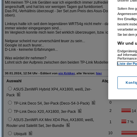
unserer Date
Mit meinen TP-Link Geräten war ich eigentlich immer zufrieden. Der aktuelle R
angeschafft, und hat bis vor wenigen Tagen gut funktioniert.
Sofern Ihre g
Das P/L-Verhältnis überzeugt - 3er Set zum Preis des Asus-Doppelpacks (bei 
Angemessenhe
oben).
Ihre Einwilli
Linksys hatte ich seit dem legendären WRT54g nicht mehr - davon aber glaub ic
besteht insb
immer wieder eingegangen sind...
verarbeitet 
Im Vergleich konnte mich kein Set wirklich überzeugen, bzw. ich sah keinen Me
Sie bei dem j
Netgear scheint nur unverschämt teuer zu sein...
Wir und u
Google ist auch teurer...
D-Link - keinerlei Erfahrungen...
Endgeräteeig
auf Informat
Was würdet ihr nehmen?
Performance 
Lohnt sich der Aufpreis zwischen den beiden TP-Link Modellen?
Liste der Pa
30.01.2024, 12:54 Uhr - Editiert von
ein Kritiker
, alte Version:
hier
Auswahl
Abgegebene Stimm
Konfi
ASUS ZenWiFi Hybrid XP4, AX1800, weiß, 2er-
1
7 %
Pack
0
TP-Link Deco S4, 3er-Pack (Deco-S4-3-Pack)
2
14
TP-Link Deco X20, AX1800, 3er-Pack
ASUS ZenWiFi AX Mini XD4 Plus, AX1800, weiß,
1
7 %
Router und Satellit Set, 3er-Bundle
10
Ubiquiti