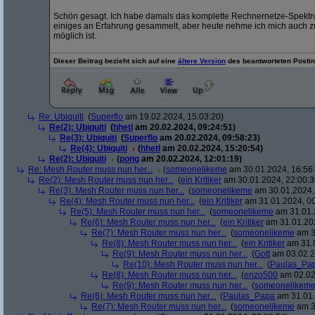
Schön gesagt. Ich habe damals das komplette Rechnernetze-Spektr
einiges an Erfahrung gesammelt, aber heute nehme ich mich auch zu
möglich ist.
Dieser Beitrag bezieht sich auf eine
ältere Version
des beantworteten Postin
Re: Ubiquiti
(
Superflo
am 19.02.2024, 15:03:20)
Re(2): Ubiquiti
(
hhetl
am 20.02.2024, 09:24:51)
Re(3): Ubiquiti
(
Superflo
am 20.02.2024, 09:58:23)
Re(4): Ubiquiti
(
hhetl
am 20.02.2024, 15:20:54)
Re(2): Ubiquiti
(
pong
am 20.02.2024, 12:01:19)
Re: Mesh Router muss nun her...
(
someonelikeme
am 30.01.2024, 16:56
Re(2): Mesh Router muss nun her...
(
ein Kritiker
am 30.01.2024, 22:00:3
Re(3): Mesh Router muss nun her...
(
someonelikeme
am 30.01.2024,
Re(4): Mesh Router muss nun her...
(
ein Kritiker
am 31.01.2024, 00
Re(5): Mesh Router muss nun her...
(
someonelikeme
am 31.01.
Re(6): Mesh Router muss nun her...
(
ein Kritiker
am 31.01.202
Re(7): Mesh Router muss nun her...
(
someonelikeme
am 3
Re(8): Mesh Router muss nun her...
(
ein Kritiker
am 31.0
Re(9): Mesh Router muss nun her...
(
Gott
am 03.02.2
Re(10): Mesh Router muss nun her...
(
Paulas_Pa
Re(8): Mesh Router muss nun her...
(
enzo500
am 02.02
Re(9): Mesh Router muss nun her...
(
someonelikem
Re(6): Mesh Router muss nun her...
(
Paulas_Papa
am 31.01.
Re(7): Mesh Router muss nun her...
(
someonelikeme
am 3