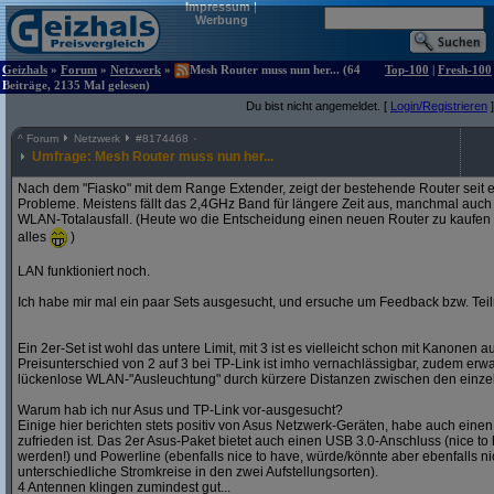
Impressum
|
Werbung
Geizhals
»
Forum
»
Netzwerk
»
Mesh Router muss nun her... (64
Top-100
|
Fresh-100
Beiträge, 2135 Mal gelesen)
Du bist nicht angemeldet. [
Login/Registrieren
]
^
Forum
Netzwerk
#
8174468
Umfrage: Mesh Router muss nun her...
Nach dem "Fiasko" mit dem Range Extender, zeigt der bestehende Router seit
Probleme. Meistens fällt das 2,4GHz Band für längere Zeit aus, manchmal auch
WLAN-Totalausfall. (Heute wo die Entscheidung einen neuen Router zu kaufen gef
alles
)
LAN funktioniert noch.
Ich habe mir mal ein paar Sets ausgesucht, und ersuche um Feedback bzw. Te
Ein 2er-Set ist wohl das untere Limit, mit 3 ist es vielleicht schon mit Kanonen 
Preisunterschied von 2 auf 3 bei TP-Link ist imho vernachlässigbar, zudem erwar
lückenlose WLAN-"Ausleuchtung" durch kürzere Distanzen zwischen den einzel
Warum hab ich nur Asus und TP-Link vor-ausgesucht?
Einige hier berichten stets positiv von Asus Netzwerk-Geräten, habe auch eine
zufrieden ist. Das 2er Asus-Paket bietet auch einen USB 3.0-Anschluss (nice to 
werden!) und Powerline (ebenfalls nice to have, würde/könnte aber ebenfalls ni
unterschiedliche Stromkreise in den zwei Aufstellungsorten).
4 Antennen klingen zumindest gut...