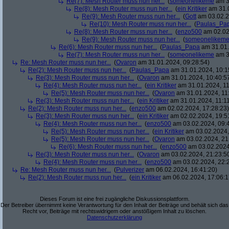
Re(7): Mesh Router muss nun her...
(
someonelikeme
am 3
Re(8): Mesh Router muss nun her...
(
ein Kritiker
am 31.0
Re(9): Mesh Router muss nun her...
(
Gott
am 03.02.2
Re(10): Mesh Router muss nun her...
(
Paulas_Pa
Re(8): Mesh Router muss nun her...
(
enzo500
am 02.02
Re(9): Mesh Router muss nun her...
(
someonelikem
Re(6): Mesh Router muss nun her...
(
Paulas_Papa
am 31.01.
Re(7): Mesh Router muss nun her...
(
someonelikeme
am 3
Re: Mesh Router muss nun her...
(
Ovaron
am 31.01.2024, 09:28:54)
Re(2): Mesh Router muss nun her...
(
Paulas_Papa
am 31.01.2024, 10:1
Re(3): Mesh Router muss nun her...
(
Ovaron
am 31.01.2024, 10:40:5
Re(4): Mesh Router muss nun her...
(
ein Kritiker
am 31.01.2024, 11
Re(5): Mesh Router muss nun her...
(
Ovaron
am 31.01.2024, 11
Re(3): Mesh Router muss nun her...
(
ein Kritiker
am 31.01.2024, 11:11
Re(2): Mesh Router muss nun her...
(
enzo500
am 02.02.2024, 17:28:23)
Re(3): Mesh Router muss nun her...
(
ein Kritiker
am 02.02.2024, 19:5
Re(4): Mesh Router muss nun her...
(
enzo500
am 03.02.2024, 09:
Re(5): Mesh Router muss nun her...
(
ein Kritiker
am 03.02.2024,
Re(5): Mesh Router muss nun her...
(
Ovaron
am 03.02.2024, 21
Re(6): Mesh Router muss nun her...
(
enzo500
am 03.02.2024
Re(3): Mesh Router muss nun her...
(
Ovaron
am 03.02.2024, 21:23:5
Re(4): Mesh Router muss nun her...
(
enzo500
am 03.02.2024, 22:
Re: Mesh Router muss nun her...
(
Pulverizer
am 06.02.2024, 16:41:20)
Re(2): Mesh Router muss nun her...
(
ein Kritiker
am 06.02.2024, 17:06:1
Dieses Forum ist eine frei zugängliche Diskussionsplattform.
Der Betreiber übernimmt keine Verantwortung für den Inhalt der Beiträge und behält sich das
Recht vor, Beiträge mit rechtswidrigem oder anstößigem Inhalt zu löschen.
Datenschutzerklärung