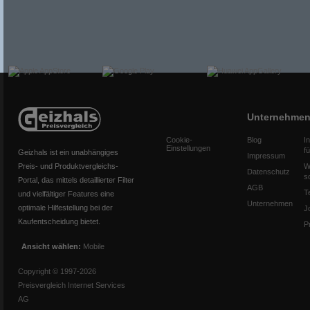
Unternehme
Cookie-
Blog
I
Einstellungen
f
Geizhals ist ein unabhängiges
Impressum
Preis- und Produktvergleichs-
W
Datenschutz
s
Portal, das mittels detaillierter Filter
AGB
T
und vielfältiger Features eine
Unternehmen
optimale Hilfestellung bei der
J
Kaufentscheidung bietet.
P
Ansicht wählen:
Mobile
Copyright © 1997-2026
Preisvergleich Internet Services
AG