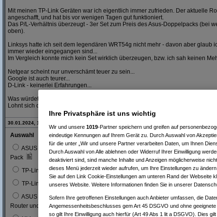
Mit meinen TP-Link Geräten war ich eigentlich immer zufrieden. Der aktuelle R
angeschafft, und hat bis vor wenigen Tagen gut funktioniert.
Das P/L-Verhältnis überzeugt - 3er Set zum Preis des Asus-Doppelpacks (bei 
oben).
Linksys hatte ich seit dem legendären WRT54g nicht mehr - davon aber glaub ic
immer wieder eingegangen sind...
Im Vergleich konnte mich kein Set wirklich überzeugen, bzw. ich sah keinen Me
Netgear scheint nur unverschämt teuer zu sein...
Google ist auch teurer...
D-Link - keinerlei Erfahrungen...
Was würdet ihr nehmen?
Lohnt sich der Aufpreis zwischen den beiden TP-Link Modellen?
Ihre Privatsphäre ist uns wichtig
30.01.2024, 12:54 Uhr - Editiert von
ein Kritiker
, alte Version:
hier
Wir und unsere
1019
-Partner speichern und greifen auf personenbezo
Auswahl
Abgegebene Stimm
eindeutige Kennungen auf Ihrem Gerät zu. Durch Auswahl von Akzeptier
für die unter „Wir und unsere Partner verarbeiten Daten, um Ihnen Dien
ASUS ZenWiFi Hybrid XP4, AX1800, weiß, 2er-
1
7 %
Durch Auswahl von Alle ablehnen oder Widerruf Ihrer Einwilligung werde
Pack
deaktiviert sind, sind manche Inhalte und Anzeigen möglicherweise nicht
dieses Menü jederzeit wieder aufrufen, um Ihre Einstellungen zu ändern 
0
TP-Link Deco S4, 3er-Pack (Deco-S4-3-Pack)
Sie auf den Link Cookie-Einstellungen am unteren Rand der Webseite kli
2
14
TP-Link Deco X20, AX1800, 3er-Pack
unseres Website. Weitere Informationen finden Sie in unserer Datensch
ASUS ZenWiFi AX Mini XD4 Plus, AX1800, weiß,
Sofern Ihre getroffenen Einstellungen auch Anbieter umfassen, die Daten
1
7 %
Router und Satellit Set, 3er-Bundle
Angemessenheitsbeschlusses gem Art 45 DSGVO und ohne geeignete G
so gilt Ihre Einwilligung auch hierfür (Art 49 Abs 1 lit a DSGVO). Dies gi