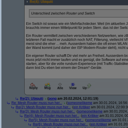
Re(4): Ubiquiti
Unterschied zwischen Router und Switch
Ein Switch ist sowas wie ein Mehrfachstecker. Weil (im aktuellen J
brauchts immer einen Mittelpunkt für jeden Stern. das ist der Switc
Ein Router vermittelt zwischen verschiedenen Netzwerken, wie z
letzteren Fall macht er zusätzlich noch NAT, Filterung, vielleicht V
meist sind die eher ... meh. Ausserdem haben die oft einen WLAN 
der Wand kommt (und daher der ISP Modem-Router steht), nicht u
Ein eigener Router schafft Dir viel mehr an Freiheit. Ausserdem b
muss jetzt nicht immer laufen und es genügt, die Software auf ein
starten, aber für die volle rundum-Experience (mit Traffic-Statisti
dann bist Du eben bei einem der Dream*-Geräte.
Re(2): Ubiquiti
(
pong
am 20.02.2024, 12:01:19)
Re: Mesh Router muss nun her...
(
someonelikeme
am 30.01.2024, 16:56
Re(2): Mesh Router muss nun her...
(
ein Kritiker
am 30.01.2024, 22:00:3
Re(3): Mesh Router muss nun her...
(
someonelikeme
am 30.01.2024,
Re(4): Mesh Router muss nun her...
(
ein Kritiker
am 31.01.2024, 00
Re(5): Mesh Router muss nun her...
(
someonelikeme
am 31.01.
Re(6): Mesh Router muss nun her...
(
ein Kritiker
am 31.01.202