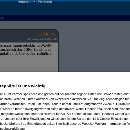
Impressum
|
Werbung
sen)
ein Kritiker
30.01.2024, 12:40:35
 ein paar Tagen erhebliche WLAN-
 zusätzlich das 5GHz Band - also
allen ist, funktioniert natürlich
ilnahme an der Abstimmung.
atsphäre ist uns wichtig
auf Spatzen schießen - aber der
te ich mir dadurch eine wirklich
ere
1019
-Partner speichern und greifen auf personenbezogene Daten wie Browserdaten oder 
nen Einheiten.
f Ihrem Gerät zu. Durch Auswahl von Akzeptieren aktivieren Sie Tracking-Technologien für d
artner verarbeiten Daten, um Ihnen Dienste bereitzustellen“ aufgeführten Zwecke. Durch Aus
n guten Freund der mit seinem sehr
 Widerruf Ihrer Einwilligung werden diese deaktiviert. Wenn Tracker deaktiviert sind, sind m
have, würde aktuell nicht genutzt
 möglicherweise nicht mehr so relevant für Sie. Sie können dieses Menü jederzeit wieder auf
cht genutzt werden -
 zu ändern oder Ihre Einwilligung zu widerrufen, indem Sie auf den Link Cookie-Einstellunge
eite klicken. Ihre Einstellungen gelten innerhalb unseres Website. Weitere Informationen fin
nschutzerklärung.