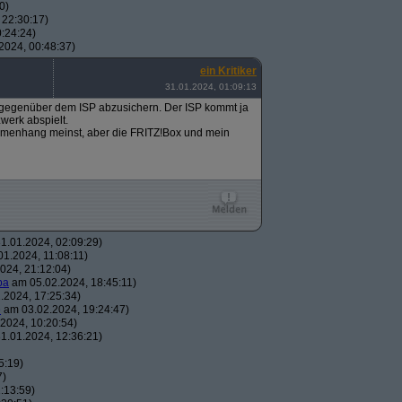
0)
 22:30:17)
:24:24)
2024, 00:48:37)
ein Kritiker
31.01.2024, 01:09:13
gegenüber dem ISP abzusichern. Der ISP kommt ja
werk abspielt.
mmenhang meinst, aber die FRITZ!Box und mein
1.01.2024, 02:09:29)
1.2024, 11:08:11)
024, 21:12:04)
pa
am 05.02.2024, 18:45:11)
.2024, 17:25:34)
e
am 03.02.2024, 19:24:47)
2024, 10:20:54)
1.01.2024, 12:36:21)
5:19)
7)
:13:59)