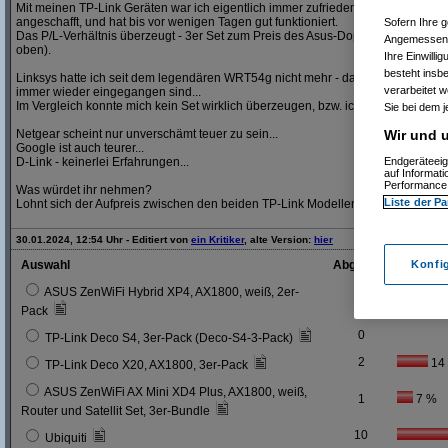
Mit meinen TP-Link Geräten war ich eigentlich immer zufrieden. Der aktuelle R
angeschafft, und hat bis vor wenigen Tagen gut funktioniert.
Sofern Ihre g
Das P/L-Verhältnis überzeugt - 3er Set zum Preis des Asus-Doppelpacks (bei 
Angemessenhe
oben).
Ihre Einwilli
besteht insb
Linksys hatte ich seit dem legendären WRT54g nicht mehr - davon aber glaub ic
verarbeitet 
immer wieder eingegangen sind...
Im Vergleich konnte mich kein Set wirklich überzeugen, bzw. ich sah keinen Me
Sie bei dem j
Wir und u
Netgear scheint nur unverschämt teuer zu sein...
Google ist auch teurer...
Endgeräteeig
D-Link - keinerlei Erfahrungen...
auf Informat
Performance 
Was würdet ihr nehmen?
Liste der Pa
Lohnt sich der Aufpreis zwischen den beiden TP-Link Modellen?
30.01.2024, 12:54 Uhr - Editiert von
ein Kritiker
, alte Version:
hier
Konfi
Auswahl
Abgegebene Stimm
ASUS ZenWiFi Hybrid XP4, AX1800, weiß, 2er-
1
7 %
Pack
0
TP-Link Deco S4, 3er-Pack (Deco-S4-3-Pack)
2
14
TP-Link Deco X20, AX1800, 3er-Pack
ASUS ZenWiFi AX Mini XD4 Plus, AX1800, weiß,
1
7 %
Router und Satellit Set, 3er-Bundle
10
Ubiquiti