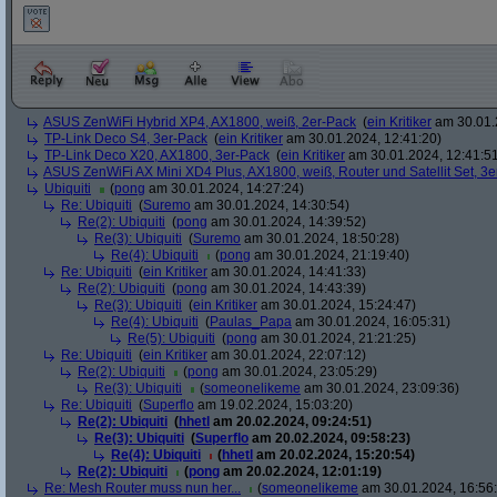
ASUS ZenWiFi Hybrid XP4, AX1800, weiß, 2er-Pack
(
ein Kritiker
am 30.01.
TP-Link Deco S4, 3er-Pack
(
ein Kritiker
am 30.01.2024, 12:41:20)
TP-Link Deco X20, AX1800, 3er-Pack
(
ein Kritiker
am 30.01.2024, 12:41:5
ASUS ZenWiFi AX Mini XD4 Plus, AX1800, weiß, Router und Satellit Set, 3
Ubiquiti
(
pong
am 30.01.2024, 14:27:24)
Re: Ubiquiti
(
Suremo
am 30.01.2024, 14:30:54)
Re(2): Ubiquiti
(
pong
am 30.01.2024, 14:39:52)
Re(3): Ubiquiti
(
Suremo
am 30.01.2024, 18:50:28)
Re(4): Ubiquiti
(
pong
am 30.01.2024, 21:19:40)
Re: Ubiquiti
(
ein Kritiker
am 30.01.2024, 14:41:33)
Re(2): Ubiquiti
(
pong
am 30.01.2024, 14:43:39)
Re(3): Ubiquiti
(
ein Kritiker
am 30.01.2024, 15:24:47)
Re(4): Ubiquiti
(
Paulas_Papa
am 30.01.2024, 16:05:31)
Re(5): Ubiquiti
(
pong
am 30.01.2024, 21:21:25)
Re: Ubiquiti
(
ein Kritiker
am 30.01.2024, 22:07:12)
Re(2): Ubiquiti
(
pong
am 30.01.2024, 23:05:29)
Re(3): Ubiquiti
(
someonelikeme
am 30.01.2024, 23:09:36)
Re: Ubiquiti
(
Superflo
am 19.02.2024, 15:03:20)
Re(2): Ubiquiti
(
hhetl
am 20.02.2024, 09:24:51)
Re(3): Ubiquiti
(
Superflo
am 20.02.2024, 09:58:23)
Re(4): Ubiquiti
(
hhetl
am 20.02.2024, 15:20:54)
Re(2): Ubiquiti
(
pong
am 20.02.2024, 12:01:19)
Re: Mesh Router muss nun her...
(
someonelikeme
am 30.01.2024, 16:56