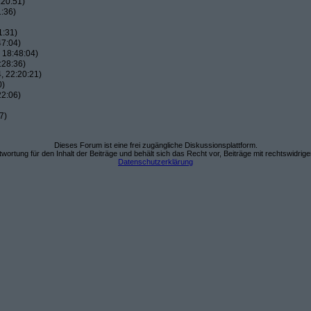
:20:51)
:36)
1:31)
47:04)
 18:48:04)
:28:36)
, 22:20:21)
0)
22:06)
7)
Dieses Forum ist eine frei zugängliche Diskussionsplattform.
wortung für den Inhalt der Beiträge und behält sich das Recht vor, Beiträge mit rechtswidrig
Datenschutzerklärung