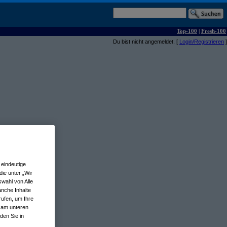
Top-100
|
Fresh-100
Du bist nicht angemeldet. [
Login/Registrieren
]
eindeutige
ie unter „Wir
wahl von Alle
anche Inhalte
rufen, um Ihre
n am unteren
den Sie in