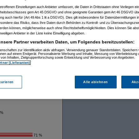
outer, ein Archer C3200 wurde 2016
etroffenen Einstellungen auch Anbieter umfassen, die Daten in Drittstaaten ohne Vorliegen ei
weniger Schnick-Schnack, siehe
itsbeschlusses gem Art 45 DSGVO und ohne geeignete Garantien gem Art 46 DSGVO übermi
gung auch hierfür (Art 49 Abs 1 lit a DSGVO). Dies gilt insbesondere für Datenübermittlungen i
esondere das Risiko, dass Ihre Daten durch Behörden zu Kontroll- und zu Überwachungsz
h 3 Stück, weil die Drecksdinger
werden können, möglicherweise auch ohne Rechtsbehelfsmöglichkeiten. Dies können Sie abst
hrwert. Sieht das wer anders?
eweiligen Anbieter in der Liste keine Einwilligung abgeben.
nsere Partner verarbeiten Daten, um Folgendes bereitzustellen:
enschaften zur Identifikation aktiv abfragen. Verwendung genauer Standortdaten. Speichern 
ionen auf einem Endgerät. Personalisierte Werbung und Inhalte, Messung von Werbeleistung 
von Inhalten, Zielgruppenforschung sowie Entwicklung und Verbesserung von Angeboten.
rtner (Lieferanten)
gurieren
Alle ablehnen
Akz
en
 %
71 %