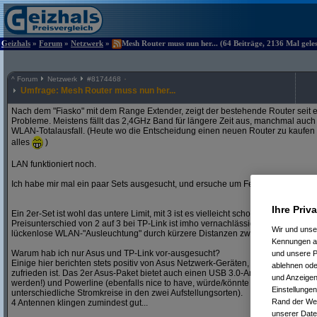
Geizhals
»
Forum
»
Netzwerk
»
Mesh Router muss nun her... (64 Beiträge, 2136 Mal gele
^
Forum
Netzwerk
#
8174468
Umfrage: Mesh Router muss nun her...
Nach dem "Fiasko" mit dem Range Extender, zeigt der bestehende Router seit
Probleme. Meistens fällt das 2,4GHz Band für längere Zeit aus, manchmal auch
WLAN-Totalausfall. (Heute wo die Entscheidung einen neuen Router zu kaufen gef
alles
)
LAN funktioniert noch.
Ich habe mir mal ein paar Sets ausgesucht, und ersuche um Feedback bzw. Te
Ihre Priv
Ein 2er-Set ist wohl das untere Limit, mit 3 ist es vielleicht schon mit Kanonen 
Preisunterschied von 2 auf 3 bei TP-Link ist imho vernachlässigbar, zudem erwar
Wir und uns
lückenlose WLAN-"Ausleuchtung" durch kürzere Distanzen zwischen den einzel
Kennungen au
Warum hab ich nur Asus und TP-Link vor-ausgesucht?
und unsere P
Einige hier berichten stets positiv von Asus Netzwerk-Geräten, habe auch eine
ablehnen oder
zufrieden ist. Das 2er Asus-Paket bietet auch einen USB 3.0-Anschluss (nice to 
und Anzeigen
werden!) und Powerline (ebenfalls nice to have, würde/könnte aber ebenfalls ni
Einstellungen
unterschiedliche Stromkreise in den zwei Aufstellungsorten).
Rand der Webs
4 Antennen klingen zumindest gut...
unserer Date