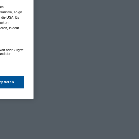
nes
tteln, so gilt
n die USA. Es
wecken
ellen, in dem
von oder Zugriff
und der
eptieren