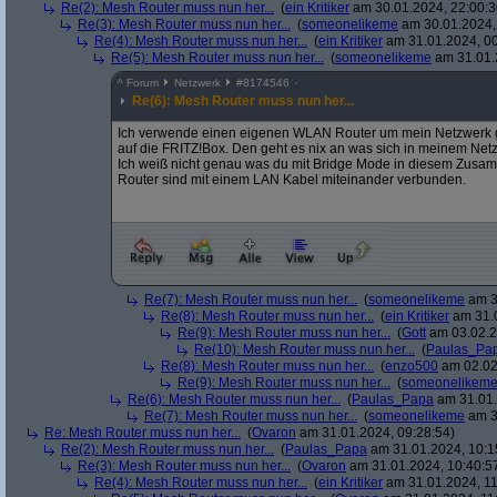
Re(2): Mesh Router muss nun her...
(
ein Kritiker
am 30.01.2024, 22:00:3
Re(3): Mesh Router muss nun her...
(
someonelikeme
am 30.01.2024,
Re(4): Mesh Router muss nun her...
(
ein Kritiker
am 31.01.2024, 00
Re(5): Mesh Router muss nun her...
(
someonelikeme
am 31.01.
^
Forum
Netzwerk
#
8174546
Re(6): Mesh Router muss nun her...
Ich verwende einen eigenen WLAN Router um mein Netzwerk 
auf die FRITZ!Box. Den geht es nix an was sich in meinem Netz
Ich weiß nicht genau was du mit Bridge Mode in diesem Zusa
Router sind mit einem LAN Kabel miteinander verbunden.
Re(7): Mesh Router muss nun her...
(
someonelikeme
am 3
Re(8): Mesh Router muss nun her...
(
ein Kritiker
am 31.0
Re(9): Mesh Router muss nun her...
(
Gott
am 03.02.2
Re(10): Mesh Router muss nun her...
(
Paulas_Pa
Re(8): Mesh Router muss nun her...
(
enzo500
am 02.02
Re(9): Mesh Router muss nun her...
(
someonelikem
Re(6): Mesh Router muss nun her...
(
Paulas_Papa
am 31.01.
Re(7): Mesh Router muss nun her...
(
someonelikeme
am 3
Re: Mesh Router muss nun her...
(
Ovaron
am 31.01.2024, 09:28:54)
Re(2): Mesh Router muss nun her...
(
Paulas_Papa
am 31.01.2024, 10:1
Re(3): Mesh Router muss nun her...
(
Ovaron
am 31.01.2024, 10:40:5
Re(4): Mesh Router muss nun her...
(
ein Kritiker
am 31.01.2024, 11