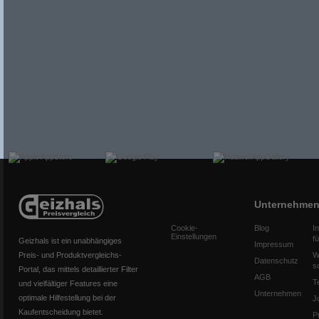
Unternehme
Cookie-
Blog
I
Einstellungen
f
Geizhals ist ein unabhängiges
Impressum
Preis- und Produktvergleichs-
W
Datenschutz
s
Portal, das mittels detaillierter Filter
AGB
T
und vielfältiger Features eine
Unternehmen
optimale Hilfestellung bei der
J
Kaufentscheidung bietet.
P