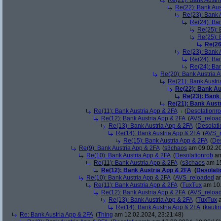
Re(21): Bank Austri
Re(22): Bank Aus
Re(23): Bank 
Re(24): Ban
Re(25): 
Re(25): 
Re(26
Re(23): Bank 
Re(24): Ban
Re(24): Ban
Re(20): Bank Austria 
Re(21): Bank Austri
Re(22): Bank Au
Re(23): Bank
Re(21): Bank Aust
Re(11): Bank Austria App & 2FA
(
Desolationr
Re(12): Bank Austria App & 2FA
(
AVS_reloa
Re(13): Bank Austria App & 2FA
(
Desolati
Re(14): Bank Austria App & 2FA
(
AVS_r
Re(15): Bank Austria App & 2FA
(
Des
Re(9): Bank Austria App & 2FA
(
s3chaos
am 09.02.20
Re(10): Bank Austria App & 2FA
(
Desolationrob
am
Re(11): Bank Austria App & 2FA
(
s3chaos
am 15
Re(12): Bank Austria App & 2FA
(
Desolati
Re(10): Bank Austria App & 2FA
(
AVS_reloaded
am
Re(11): Bank Austria App & 2FA
(
TuxTux
am 10.
Re(12): Bank Austria App & 2FA
(
AVS_reloa
Re(13): Bank Austria App & 2FA
(
TuxTux
a
Re(14): Bank Austria App & 2FA
(
kaufi
Re: Bank Austria App & 2FA
(
Thing
am 12.02.2024, 23:21:48)