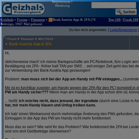
Impressum
|
Werbung
Geizhals
»
Forum
»
Finanzen
»
Bank Austria App & 2FA (74
Top-100
|
Fresh-100
Beiträge, 1947 Mal gelesen)
Du bist nicht angemeldet. [
Login/Registrieren
]
^
Forum
Finanzen
#
8175243
Bank Austria App & 2FA
Hi,
üblicherweise mach' ich meine Bankgeschäfte am PC/Notebook, fürs Login am 
Bestätigung via 2FA - früher halt TAN per SMS ... seit einiger Zeit geht das bei 
zur Verwendung der Bank Austria App gezwungen!
Problem:
man muss sich bei der App am Handy mit PW einloggen...
(zumindes
Mir ist es furchtbar zuwider, am Handy wegen der 2FA (für den PC) komplett in 
PW am Handy sicher???
Wenn man am Handy in der App schon drin ist, könne 
... heißt:
ich möchte nicht, dass jemand, der irgendwie
(durch eine Lücke in A
hat, mir mein Handy klauen und Unfug treiben kann.
Ich hab' einen Workaround durch mehrmalige Änderung des PWs gefunden, da
Einloggen in die App das PW am Handy nicht mehr funktioniert.
Muss das so sein? Wie seht Ihr das Problem? Wie funktioniert die 2FA bei Leut
und von dort Geldbeträge überweisen?