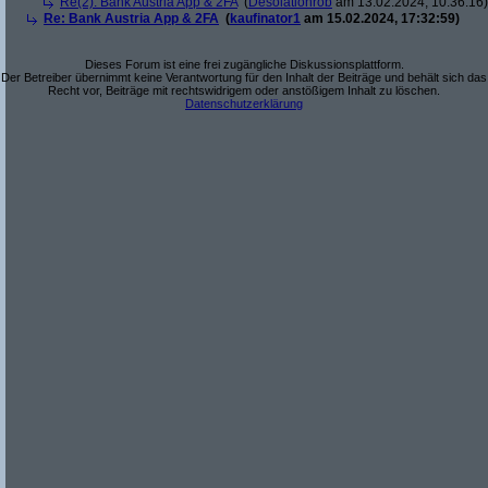
Re(2): Bank Austria App & 2FA
(
Desolationrob
am 13.02.2024, 10:36:16)
Re: Bank Austria App & 2FA
(
kaufinator1
am 15.02.2024, 17:32:59)
Dieses Forum ist eine frei zugängliche Diskussionsplattform.
Der Betreiber übernimmt keine Verantwortung für den Inhalt der Beiträge und behält sich das
Recht vor, Beiträge mit rechtswidrigem oder anstößigem Inhalt zu löschen.
Datenschutzerklärung