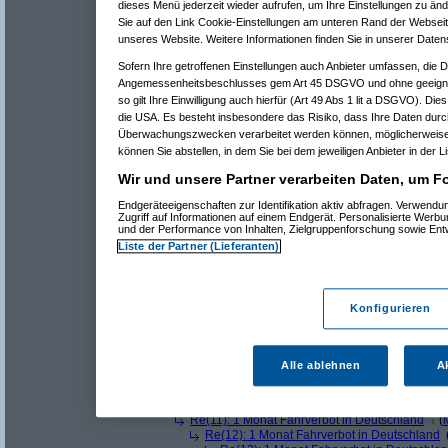
Re(9): 1 Monat Fahrverbot in Deutschland
dieses Menü jederzeit wieder aufrufen, um Ihre Einstellungen zu änd
Sie auf den Link Cookie-Einstellungen am unteren Rand der Webseite 
unseres Website. Weitere Informationen finden Sie in unserer Daten
online wirst dir schwer tun mit deiner antwort...,
Sofern Ihre getroffenen Einstellungen auch Anbieter umfassen, die Da
wieso? Einfach eine Mail schicken. Da kann ich reinsch
Angemessenheitsbeschlusses gem Art 45 DSGVO und ohne geeigne
so gilt Ihre Einwilligung auch hierfür (Art 49 Abs 1 lit a DSGVO). Die
mfg
die USA. Es besteht insbesondere das Risiko, dass Ihre Daten durc
AVS
Überwachungszwecken verarbeitet werden können, möglicherweise 
können Sie abstellen, in dem Sie bei dem jeweiligen Anbieter in der L
Wir und unsere Partner verarbeiten Daten, um Fo
aus gegebenem Anlaß: keine Toleranz für Vladolf Putle
Endgeräteeigenschaften zur Identifikation aktiv abfragen. Verwend
Zugriff auf Informationen auf einem Endgerät. Personalisierte Werb
und der Performance von Inhalten, Zielgruppenforschung sowie En
Liste der Partner (Lieferanten)
Re(10): 1 Monat Fahrverbot in Deutschland
(
klau
Konfigurieren
Re(11): 1 Monat Fahrverbot in Deutschland
(
AV
Re(12): 1 Monat Fahrverbot in Deutschland
Re(13): 1 Monat Fahrverbot in Deutschla
Re(14): 1 Monat Fahrverbot in Deutsch
Alle ablehnen
A
Re(15): 1 Monat Fahrverbot in Deut
Re(16): 1 Monat Fahrverbot in D
Re(17): 1 Monat Fahrverbot in
Re(11): 1 Monat Fahrverbot in Deutschland
(
Re(12): 1 Monat Fahrverbot in Deutschland