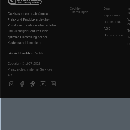
Cookie-
Blog
I
Einstellungen
f
Geizhals ist ein unabhängiges
Impressum
Preis- und Produktvergleichs-
W
Datenschutz
s
Portal, das mittels detaillierter Filter
AGB
T
und vielfältiger Features eine
Unternehmen
optimale Hilfestellung bei der
J
Kaufentscheidung bietet.
P
Ansicht wählen:
Mobile
Copyright © 1997-2026
Preisvergleich Internet Services
AG