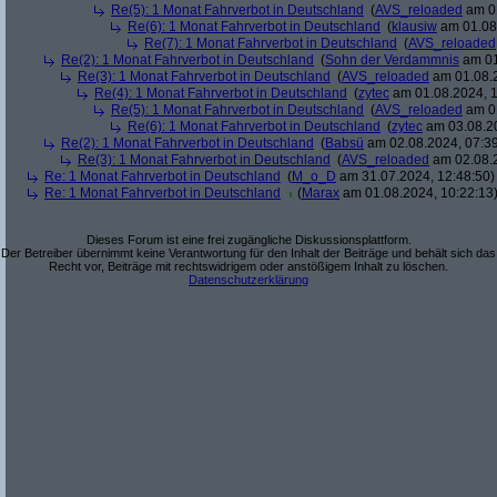
Re(5): 1 Monat Fahrverbot in Deutschland
(
AVS_reloaded
am 01
Re(6): 1 Monat Fahrverbot in Deutschland
(
klausiw
am 01.08.
Re(7): 1 Monat Fahrverbot in Deutschland
(
AVS_reloaded
Re(2): 1 Monat Fahrverbot in Deutschland
(
Sohn der Verdammnis
am 01
Re(3): 1 Monat Fahrverbot in Deutschland
(
AVS_reloaded
am 01.08.2
Re(4): 1 Monat Fahrverbot in Deutschland
(
zytec
am 01.08.2024, 1
Re(5): 1 Monat Fahrverbot in Deutschland
(
AVS_reloaded
am 01
Re(6): 1 Monat Fahrverbot in Deutschland
(
zytec
am 03.08.20
Re(2): 1 Monat Fahrverbot in Deutschland
(
Babsü
am 02.08.2024, 07:39
Re(3): 1 Monat Fahrverbot in Deutschland
(
AVS_reloaded
am 02.08.2
Re: 1 Monat Fahrverbot in Deutschland
(
M_o_D
am 31.07.2024, 12:48:50)
Re: 1 Monat Fahrverbot in Deutschland
(
Marax
am 01.08.2024, 10:22:13
Dieses Forum ist eine frei zugängliche Diskussionsplattform.
Der Betreiber übernimmt keine Verantwortung für den Inhalt der Beiträge und behält sich das
Recht vor, Beiträge mit rechtswidrigem oder anstößigem Inhalt zu löschen.
Datenschutzerklärung