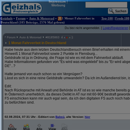
Impressum
|
Werbung
Geizhals
»
Forum
»
Auto & Motorrad
»
1 Monat Fahrverbot in
Top-100
|
Fresh-100
Deutschland (105 Beiträge, 2576 Mal gelesen)
Du bist nicht angemeldet. [
Login/Registrieren
]
^
Forum
Auto & Motorrad
#
8185863
4 x
x 1
1 Monat Fahrverbot in Deutschland
Habe heute aus dem letzten Deutschlandbesuch einen Brief erhalten mit ein
Hinweiß 1 Monat Fahrverbot sowie 2 Punkte in Flensburg...
Geldstrafe ist ja in Ordnung, die Frage ist wie es mit dem Fahrverbot abläuft.
Habe Informationen gefunden von "Es wird was eingeklebt" bis zu "Er wird abge
DE"...?
Hatte jemand von euch schon so ein Vergnügen?
Lässt es sich in eine reine Geldstrafe umwandeln? Da ich im Außendienst bin, is
Edit:
Nach Rücksprache mit Anwalt und Behörde in AT ist es so wie manche bereits 
In Österreich unerheblich, da dieses Delikt in AT nur mit 60-90€ bestraft geword
FS einschicken kann mir auch egal sein, da ich den digitalen FS auch noch ha
zu befürchten sind.
02.08.2024, 07:31 Uhr - Editiert von
Babsü
, alte Version:
hier