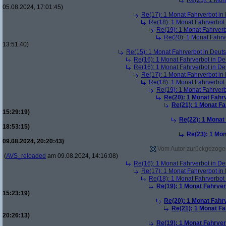
Re(23): 1 Mon
05.08.2024, 17:01:45)
Re(17): 1 Monat Fahrverbot in
Re(18): 1 Monat Fahrverbot
Re(19): 1 Monat Fahrverb
Re(20): 1 Monat Fahrv
13:51:40)
Re(15): 1 Monat Fahrverbot in Deut
Re(16): 1 Monat Fahrverbot in D
Re(16): 1 Monat Fahrverbot in D
Re(17): 1 Monat Fahrverbot in
Re(18): 1 Monat Fahrverbot
Re(19): 1 Monat Fahrverb
Re(20): 1 Monat Fahr
Re(21): 1 Monat Fa
15:29:19)
Re(22): 1 Monat
18:53:15)
Re(23): 1 Mon
09.08.2024, 20:20:43)
Vom Autor zurückgezogen 
(
AVS_reloaded
am 09.08.2024, 14:16:08)
Re(16): 1 Monat Fahrverbot in D
Re(17): 1 Monat Fahrverbot in
Re(18): 1 Monat Fahrverbot
Re(19): 1 Monat Fahrver
15:23:19)
Re(20): 1 Monat Fahr
Re(21): 1 Monat Fa
20:26:13)
Re(19): 1 Monat Fahrver