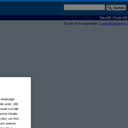
Top-100
|
Fresh-100
Du bist nicht angemeldet. [
Login/Registrieren
]
eindeutige
ie unter „Wir
wahl von Alle
anche Inhalte
rufen, um Ihre
n am unteren