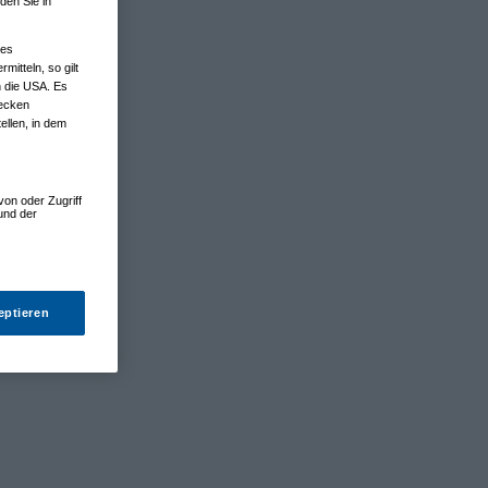
den Sie in
nes
tteln, so gilt
n die USA. Es
wecken
ellen, in dem
von oder Zugriff
und der
eptieren