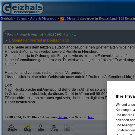
Geizhals
»
Forum
»
Auto & Motorrad
»
1 Monat Fahrverbot in Deutschland (105 Beiträg
^
Forum
Auto & Motorrad
#
8185863
4 x
x 1
1 Monat Fahrverbot in Deutschland
Habe heute aus dem letzten Deutschlandbesuch einen Brief erhalten mit ein
Hinweiß 1 Monat Fahrverbot sowie 2 Punkte in Flensburg...
Geldstrafe ist ja in Ordnung, die Frage ist wie es mit dem Fahrverbot abläuft.
Habe Informationen gefunden von "Es wird was eingeklebt" bis zu "Er wird abge
DE"...?
Hatte jemand von euch schon so ein Vergnügen?
Lässt es sich in eine reine Geldstrafe umwandeln? Da ich im Außendienst bin, is
Edit:
Nach Rücksprache mit Anwalt und Behörde in AT ist es so wie manche bereits 
In Österreich unerheblich, da dieses Delikt in AT nur mit 60-90€ bestraft geword
Ihre Priv
FS einschicken kann mir auch egal sein, da ich den digitalen FS auch noch ha
zu befürchten sind.
Wir und uns
Kennungen au
und unsere P
02.08.2024, 07:31 Uhr - Editiert von
Babsü
, alte Version:
hier
ablehnen oder
und Anzeigen
Einstellungen