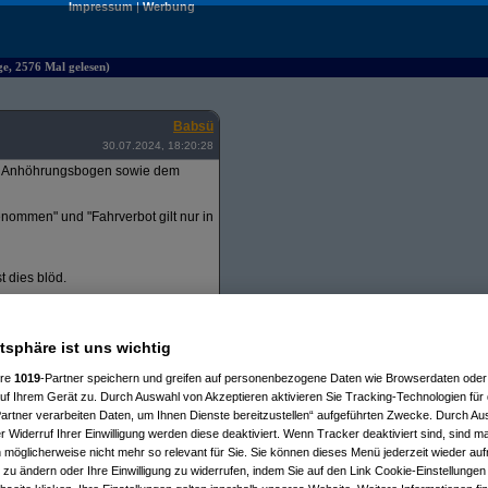
Impressum
|
Werbung
e, 2576 Mal gelesen)
Babsü
30.07.2024, 18:20:28
em Anhöhrungsbogen sowie dem
nommen" und "Fahrverbot gilt nur in
t dies blöd.
geschrieben haben.
en wäre.
atsphäre ist uns wichtig
be und da keinerlei Einschränkungen
ere
1019
-Partner speichern und greifen auf personenbezogene Daten wie Browserdaten oder 
f Ihrem Gerät zu. Durch Auswahl von Akzeptieren aktivieren Sie Tracking-Technologien für d
artner verarbeiten Daten, um Ihnen Dienste bereitzustellen“ aufgeführten Zwecke. Durch Aus
 Widerruf Ihrer Einwilligung werden diese deaktiviert. Wenn Tracker deaktiviert sind, sind m
 möglicherweise nicht mehr so relevant für Sie. Sie können dieses Menü jederzeit wieder auf
 zu ändern oder Ihre Einwilligung zu widerrufen, indem Sie auf den Link Cookie-Einstellunge