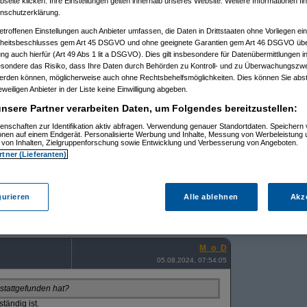
eite klicken. Ihre Einstellungen gelten innerhalb unseres Website. Weitere Informationen fin
nschutzerklärung.
08)
:41:53)
etroffenen Einstellungen auch Anbieter umfassen, die Daten in Drittstaaten ohne Vorliegen ei
7.2024, 19:01:51)
itsbeschlusses gem Art 45 DSGVO und ohne geeignete Garantien gem Art 46 DSGVO übermi
4, 22:44:15)
gung auch hierfür (Art 49 Abs 1 lit a DSGVO). Dies gilt insbesondere für Datenübermittlungen i
30.07.2024, 22:47:07)
7.2024, 22:51:16)
esondere das Risiko, dass Ihre Daten durch Behörden zu Kontroll- und zu Überwachungsz
pa
am 30.07.2024, 22:54:45)
werden können, möglicherweise auch ohne Rechtsbehelfsmöglichkeiten. Dies können Sie abst
rob
am 31.07.2024, 08:38:44)
eweiligen Anbieter in der Liste keine Einwilligung abgeben.
0:49:38)
9:31)
nsere Partner verarbeiten Daten, um Folgendes bereitzustellen:
35:13)
enschaften zur Identifikation aktiv abfragen. Verwendung genauer Standortdaten. Speichern 
32:01)
ionen auf einem Endgerät. Personalisierte Werbung und Inhalte, Messung von Werbeleistung 
.07.2024, 13:37:23)
von Inhalten, Zielgruppenforschung sowie Entwicklung und Verbesserung von Angeboten.
)
rtner (Lieferanten)
09:54:42)
0:38)
.2024, 12:54:29)
 13:22:58)
gurieren
Alle ablehnen
Akz
24, 13:30:15)
2024, 13:37:21)
08.2024, 09:17:47)
2.08.2024, 12:05:35)
M_o_D
05.08.2024, 07:54:05
 stattgefunden hat?
tändig ist.