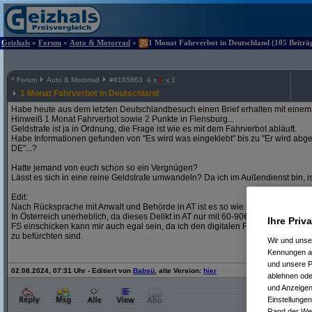
Geizhals
»
Forum
»
Auto & Motorrad
»
1 Monat Fahrverbot in Deutschland (105 Beiträg
^
Forum
Auto & Motorrad
#
8185863
4 x
x 1
1 Monat Fahrverbot in Deutschland
Habe heute aus dem letzten Deutschlandbesuch einen Brief erhalten mit ein
Hinweiß 1 Monat Fahrverbot sowie 2 Punkte in Flensburg...
Geldstrafe ist ja in Ordnung, die Frage ist wie es mit dem Fahrverbot abläuft.
Habe Informationen gefunden von "Es wird was eingeklebt" bis zu "Er wird abge
DE"...?
Hatte jemand von euch schon so ein Vergnügen?
Lässt es sich in eine reine Geldstrafe umwandeln? Da ich im Außendienst bin, is
Edit:
Nach Rücksprache mit Anwalt und Behörde in AT ist es so wie manche bereits 
In Österreich unerheblich, da dieses Delikt in AT nur mit 60-90€ bestraft geword
Ihre Priv
FS einschicken kann mir auch egal sein, da ich den digitalen FS auch noch ha
zu befürchten sind.
Wir und uns
Kennungen au
und unsere P
02.08.2024, 07:31 Uhr - Editiert von
Babsü
, alte Version:
hier
ablehnen oder
und Anzeigen
Einstellungen
Rand der Webs