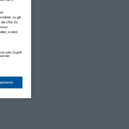
nes
tteln, so gilt
n die USA. Es
wecken
ellen, in dem
von oder Zugriff
und der
eptieren