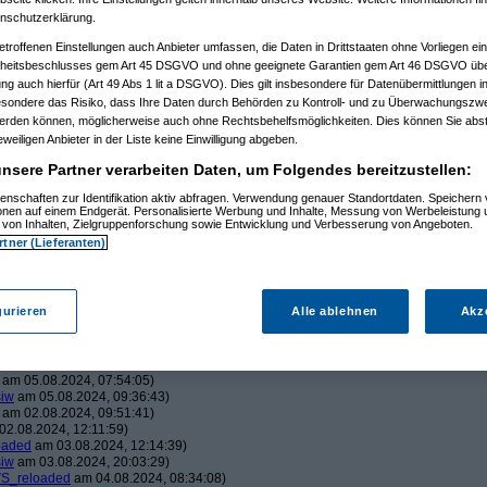
nschutzerklärung.
08)
:41:53)
etroffenen Einstellungen auch Anbieter umfassen, die Daten in Drittstaaten ohne Vorliegen ei
7.2024, 19:01:51)
itsbeschlusses gem Art 45 DSGVO und ohne geeignete Garantien gem Art 46 DSGVO übermi
4, 22:44:15)
gung auch hierfür (Art 49 Abs 1 lit a DSGVO). Dies gilt insbesondere für Datenübermittlungen i
30.07.2024, 22:47:07)
7.2024, 22:51:16)
esondere das Risiko, dass Ihre Daten durch Behörden zu Kontroll- und zu Überwachungsz
pa
am 30.07.2024, 22:54:45)
werden können, möglicherweise auch ohne Rechtsbehelfsmöglichkeiten. Dies können Sie abst
rob
am 31.07.2024, 08:38:44)
eweiligen Anbieter in der Liste keine Einwilligung abgeben.
0:49:38)
9:31)
nsere Partner verarbeiten Daten, um Folgendes bereitzustellen:
35:13)
enschaften zur Identifikation aktiv abfragen. Verwendung genauer Standortdaten. Speichern 
32:01)
ionen auf einem Endgerät. Personalisierte Werbung und Inhalte, Messung von Werbeleistung 
.07.2024, 13:37:23)
von Inhalten, Zielgruppenforschung sowie Entwicklung und Verbesserung von Angeboten.
)
rtner (Lieferanten)
09:54:42)
0:38)
.2024, 12:54:29)
 13:22:58)
gurieren
Alle ablehnen
Akz
24, 13:30:15)
2024, 13:37:21)
08.2024, 09:17:47)
2.08.2024, 12:05:35)
am 05.08.2024, 07:54:05)
siw
am 05.08.2024, 09:36:43)
am 02.08.2024, 09:51:41)
2.08.2024, 12:11:59)
oaded
am 03.08.2024, 12:14:39)
siw
am 03.08.2024, 20:03:29)
S_reloaded
am 04.08.2024, 08:34:08)