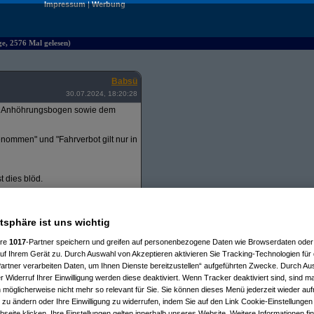
Impressum
|
Werbung
e, 2576 Mal gelesen)
Babsü
30.07.2024, 18:20:28
em Anhöhrungsbogen sowie dem
nommen" und "Fahrverbot gilt nur in
t dies blöd.
geschrieben haben.
en wäre.
atsphäre ist uns wichtig
be und da keinerlei Einschränkungen
ere
1017
-Partner speichern und greifen auf personenbezogene Daten wie Browserdaten oder 
f Ihrem Gerät zu. Durch Auswahl von Akzeptieren aktivieren Sie Tracking-Technologien für d
artner verarbeiten Daten, um Ihnen Dienste bereitzustellen“ aufgeführten Zwecke. Durch Aus
 Widerruf Ihrer Einwilligung werden diese deaktiviert. Wenn Tracker deaktiviert sind, sind m
 möglicherweise nicht mehr so relevant für Sie. Sie können dieses Menü jederzeit wieder auf
 zu ändern oder Ihre Einwilligung zu widerrufen, indem Sie auf den Link Cookie-Einstellunge
eite klicken. Ihre Einstellungen gelten innerhalb unseres Website. Weitere Informationen fin