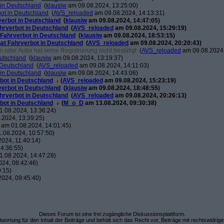
 in Deutschland
(
klausiw
am 09.08.2024, 13:25:00)
ot in Deutschland
(
AVS_reloaded
am 09.08.2024, 14:13:31)
verbot in Deutschland
(
klausiw
am 09.08.2024, 14:47:05)
hrverbot in Deutschland
(
AVS_reloaded
am 09.08.2024, 15:29:19)
 Fahrverbot in Deutschland
(
klausiw
am 09.08.2024, 18:53:15)
at Fahrverbot in Deutschland
(
AVS_reloaded
am 09.08.2024, 20:20:43)
oder Autor hat seine Registrierung nicht bestätigt
(
AVS_reloaded
am 09.08.2024,
eutschland
(
klausiw
am 09.08.2024, 13:19:37)
 Deutschland
(
AVS_reloaded
am 09.08.2024, 14:11:03)
 in Deutschland
(
klausiw
am 09.08.2024, 14:43:06)
bot in Deutschland
(
AVS_reloaded
am 09.08.2024, 15:23:19)
verbot in Deutschland
(
klausiw
am 09.08.2024, 18:48:55)
hrverbot in Deutschland
(
AVS_reloaded
am 09.08.2024, 20:26:13)
bot in Deutschland
(
M_o_D
am 13.08.2024, 09:30:38)
.08.2024, 13:36:24)
2024, 13:39:25)
am 01.08.2024, 14:01:45)
.08.2024, 10:57:50)
024, 11:40:14)
4:36:55)
.08.2024, 14:47:28)
24, 08:42:46)
:15)
024, 09:45:40)
)
Dieses Forum ist eine frei zugängliche Diskussionsplattform.
wortung für den Inhalt der Beiträge und behält sich das Recht vor, Beiträge mit rechtswidrig