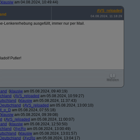
(
klausiw
am 04.08.2024, 10:49:44)
AVS_reloaded
land
04.08.2024, 11:18:29
ine-Lenkererhebung ausgefüllt, immer nur per Mail.
adolf Putler!
land
(
klausiw
am 05.08.2024, 09:40:19)
schland
(
AVS_reloaded
am 05.08.2024, 10:59:27)
eutschland
(
klausiw
am 05.08.2024, 11:37:43)
 Deutschland
(
AVS_reloaded
am 05.08.2024, 13:00:10)
M_o_D
am 05.08.2024, 07:55:18)
(
klausiw
am 05.08.2024, 09:39:08)
nd
(
AVS_reloaded
am 05.08.2024, 11:00:07)
land
(
klausiw
am 05.08.2024, 12:50:50)
schland
(
XycRo
am 05.08.2024, 13:00:49)
eutschland
(
klausiw
am 05.08.2024, 13:01:57)
 Deutschland
(
XycRo
am 05.08.2024, 13:04:17)