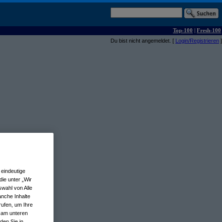
Top-100
|
Fresh-100
Du bist nicht angemeldet. [
Login/Registrieren
]
eindeutige
ie unter „Wir
wahl von Alle
anche Inhalte
rufen, um Ihre
n am unteren
den Sie in