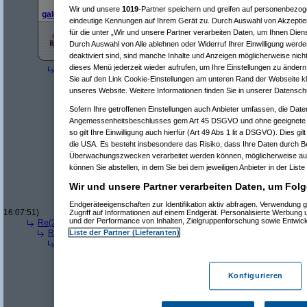
Wir und unsere
1019
-Partner speichern und greifen auf personenbezo
galerie & website
eindeutige Kennungen auf Ihrem Gerät zu. Durch Auswahl von Akzeptier
für die unter „Wir und unsere Partner verarbeiten Daten, um Ihnen Dien
Durch Auswahl von Alle ablehnen oder Widerruf Ihrer Einwilligung werde
deaktiviert sind, sind manche Inhalte und Anzeigen möglicherweise nicht
dieses Menü jederzeit wieder aufrufen, um Ihre Einstellungen zu ändern 
Re(4): Der große GTA 4-Sammelthread
(
Wizard51
am 18.04.2008, 
Re(5): Der große GTA 4-Sammelthread
(
User195329
am 18.04.
Sie auf den Link Cookie-Einstellungen am unteren Rand der Webseite kli
Re(6): Der große GTA 4-Sammelthread
(
Wizard51
am 18.04.2
unseres Website. Weitere Informationen finden Sie in unserer Datensch
Re(7): Der große GTA 4-Sammelthread
(
User195329
am 1
Sofern Ihre getroffenen Einstellungen auch Anbieter umfassen, die Daten
Re(8): Der große GTA 4-Sammelthread
(
Wizard51
am 18
Re(9): Der große GTA 4-Sammelthread
(
User19532
Angemessenheitsbeschlusses gem Art 45 DSGVO und ohne geeignete G
Re(10): Der große GTA 4-Sammelthread
(
Wizard
so gilt Ihre Einwilligung auch hierfür (Art 49 Abs 1 lit a DSGVO). Dies gi
Re(11): Der große GTA 4-Sammelthread
(
User
die USA. Es besteht insbesondere das Risiko, dass Ihre Daten durch B
Re(12): Der große GTA 4-Sammelthread
(
Wi
Überwachungszwecken verarbeitet werden können, möglicherweise auc
Re(13): Der große GTA 4-Sammelthread
(
können Sie abstellen, in dem Sie bei dem jeweiligen Anbieter in der Liste
Re(14): Der große GTA 4-Sammelthrea
Re(15): Der große GTA 4-Sammelth
Wir und unsere Partner verarbeiten Daten, um Folg
Re(16): Der große GTA 4-Sammel
Re(17): Der große GTA 4-Sam
Endgeräteeigenschaften zur Identifikation aktiv abfragen. Verwendung 
16:07:51)
Zugriff auf Informationen auf einem Endgerät. Personalisierte Werbung
und der Performance von Inhalten, Zielgruppenforschung sowie Entwic
Re(2): Der große GTA 4-Sammelthread
(
MeisterFonX
am 18.04.2008, 20
Re(3): Der große GTA 4-Sammelthread
(
Wizard51
am 18.04.2008, 21
Liste der Partner (Lieferanten)
Re(4): Der große GTA 4-Sammelthread
(
MeisterFonX
am 18.04.200
Re(5): Der große GTA 4-Sammelthread
(
Wizard51
am 18.04.200
Re(6): Der große GTA 4-Sammelthread
(
MeisterFonX
am 18.0
Re(7): Der große GTA 4-Sammelthread
(
Wizard51
am 18.0
Konfigurieren
Re(8): Der große GTA 4-Sammelthread
(
MeisterFonX
am
Re(9): Der große GTA 4-Sammelthread
(
Wizard51
am
Re(10): Der große GTA 4-Sammelthread
(
Meister