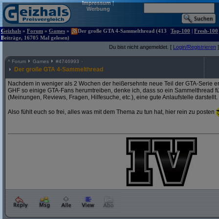
Impressum
|
Werbung
Geizhals
»
Forum
»
Games
»
Der große GTA 4-Sammelthread (413
Top-100
|
Fresh-100
Beiträge, 16705 Mal gelesen)
Du bist nicht angemeldet. [
Login/Registrieren
]
^
Forum
Games
#
4746993
Der große GTA 4-Sammelthread
Nachdem in weniger als 2 Wochen der heißersehnte neue Teil der GTA-Serie er
GHF so einige GTA-Fans herumtreiben, denke ich, dass so ein Sammelthread für 
(Meinungen, Reviews, Fragen, Hilfesuche, etc.), eine gute Anlaufstelle darstellt.
Also fühlt euch so frei, alles was mit dem Thema zu tun hat, hier rein zu posten