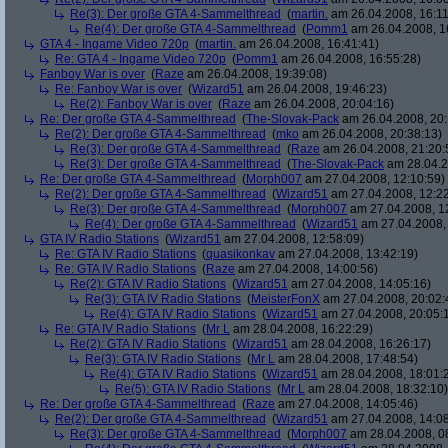
Re(3): Der große GTA 4-Sammelthread
(
martin.
am 26.04.2008, 16:11
Re(4): Der große GTA 4-Sammelthread
(
Pomm1
am 26.04.2008, 1
GTA 4 - Ingame Video 720p
(
martin.
am 26.04.2008, 16:41:41)
Re: GTA 4 - Ingame Video 720p
(
Pomm1
am 26.04.2008, 16:55:28)
Fanboy War is over
(
Raze
am 26.04.2008, 19:39:08)
Re: Fanboy War is over
(
Wizard51
am 26.04.2008, 19:46:23)
Re(2): Fanboy War is over
(
Raze
am 26.04.2008, 20:04:16)
Re: Der große GTA 4-Sammelthread
(
The-Slovak-Pack
am 26.04.2008, 20:
Re(2): Der große GTA 4-Sammelthread
(
mko
am 26.04.2008, 20:38:13)
Re(3): Der große GTA 4-Sammelthread
(
Raze
am 26.04.2008, 21:20:
Re(3): Der große GTA 4-Sammelthread
(
The-Slovak-Pack
am 28.04.2
Re: Der große GTA 4-Sammelthread
(
Morph007
am 27.04.2008, 12:10:59)
Re(2): Der große GTA 4-Sammelthread
(
Wizard51
am 27.04.2008, 12:22
Re(3): Der große GTA 4-Sammelthread
(
Morph007
am 27.04.2008, 1
Re(4): Der große GTA 4-Sammelthread
(
Wizard51
am 27.04.2008, 
GTA IV Radio Stations
(
Wizard51
am 27.04.2008, 12:58:09)
Re: GTA IV Radio Stations
(
quasikonkav
am 27.04.2008, 13:42:19)
Re: GTA IV Radio Stations
(
Raze
am 27.04.2008, 14:00:56)
Re(2): GTA IV Radio Stations
(
Wizard51
am 27.04.2008, 14:05:16)
Re(3): GTA IV Radio Stations
(
MeisterFonX
am 27.04.2008, 20:02:
Re(4): GTA IV Radio Stations
(
Wizard51
am 27.04.2008, 20:05:
Re: GTA IV Radio Stations
(
Mr L
am 28.04.2008, 16:22:29)
Re(2): GTA IV Radio Stations
(
Wizard51
am 28.04.2008, 16:26:17)
Re(3): GTA IV Radio Stations
(
Mr L
am 28.04.2008, 17:48:54)
Re(4): GTA IV Radio Stations
(
Wizard51
am 28.04.2008, 18:01:
Re(5): GTA IV Radio Stations
(
Mr L
am 28.04.2008, 18:32:10)
Re: Der große GTA 4-Sammelthread
(
Raze
am 27.04.2008, 14:05:46)
Re(2): Der große GTA 4-Sammelthread
(
Wizard51
am 27.04.2008, 14:08
Re(3): Der große GTA 4-Sammelthread
(
Morph007
am 28.04.2008, 0