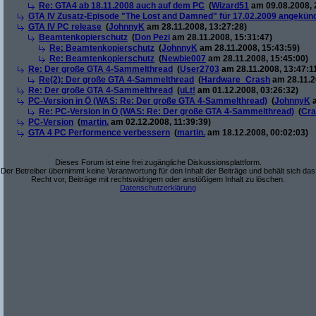
Re: GTA4 ab 18.11.2008 auch auf dem PC
(
Wizard51
am 09.08.2008, 
GTA IV Zusatz-Episode "The Lost and Damned" für 17.02.2009 angekünd
GTA IV PC release
(
JohnnyK
am 28.11.2008, 13:27:28)
Beamtenkopierschutz
(
Don Pezi
am 28.11.2008, 15:31:47)
Re: Beamtenkopierschutz
(
JohnnyK
am 28.11.2008, 15:43:59)
Re: Beamtenkopierschutz
(
Newbie007
am 28.11.2008, 15:45:00)
Re: Der große GTA 4-Sammelthread
(
User2703
am 28.11.2008, 13:47:1
Re(2): Der große GTA 4-Sammelthread
(
Hardware_Crash
am 28.11.2
Re: Der große GTA 4-Sammelthread
(
uLt!
am 01.12.2008, 03:26:32)
PC-Version in Ö (WAS: Re: Der große GTA 4-Sammelthread)
(
JohnnyK
a
Re: PC-Version in Ö (WAS: Re: Der große GTA 4-Sammelthread)
(
Cra
PC-Version
(
martin.
am 02.12.2008, 11:39:39)
GTA 4 PC Performence verbessern
(
martin.
am 18.12.2008, 00:02:03)
Dieses Forum ist eine frei zugängliche Diskussionsplattform.
Der Betreiber übernimmt keine Verantwortung für den Inhalt der Beiträge und behält sich das
Recht vor, Beiträge mit rechtswidrigem oder anstößigem Inhalt zu löschen.
Datenschutzerklärung