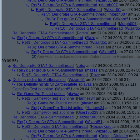
Re(4): Der große GTA 4-Sammelthread
(
Wizard51
am 28.04.2008, 
Re(5): Der große GTA 4-Sammelthread
(
Morph007
am 28.04.20
Re(6): Der große GTA 4-Sammelthread
(
Wizard51
am 28.04.2
Re(7): Der große GTA 4-Sammelthread
(
Morph007
am 28.
Re(8): Der große GTA 4-Sammelthread
(
Wizard51
am 28
Re(9): Der große GTA 4-Sammelthread
(
Morph007
a
Re(10): Der große GTA 4-Sammelthread
(
Wizard
Re: Der große GTA 4-Sammelthread
(
Pomm1
am 27.04.2008, 18:46:16)
Re(2): Der große GTA 4-Sammelthread
(
Raze
am 27.04.2008, 21:44:22)
Re(3): Der große GTA 4-Sammelthread
(
Wizard51
am 27.04.2008, 21
Re(4): Der große GTA 4-Sammelthread
(
Raze
am 27.04.2008, 21:
Re(5): Der große GTA 4-Sammelthread
(
Wizard51
am 27.04.200
Vom Autor zurückgezogen oder Autor hat seine Registrierung 
09:09:55)
Re: Der große GTA 4-Sammelthread
(
zeba
am 27.04.2008, 21:14:22)
Re(2): Der große GTA 4-Sammelthread
(
maz11
am 27.04.2008, 22:47:0
Re(3): Der große GTA 4-Sammelthread
(
Raze
am 28.04.2008, 00:24:
Definitiv nichts für Zartbesaitete
(
Wizard51
am 27.04.2008, 21:58:31)
Re: Definitiv nichts für Zartbesaitete
(
playaz
am 28.04.2008, 08:27:11)
GamePro-Test ist online
(
Wizard51
am 28.04.2008, 08:28:33)
Re: GamePro-Test ist online
(
playaz
am 28.04.2008, 08:30:43)
Re(2): GamePro-Test ist online
(
Hannes34
am 28.04.2008, 13:51:54)
Re(3): GamePro-Test ist online
(
playaz
am 28.04.2008, 13:53:12)
Re(4): GamePro-Test ist online
(
Hannes34
am 29.04.2008, 08:1
Re(2): GamePro-Test ist online
(
User195329
am 28.04.2008, 15:05:2
Re: Der große GTA 4-Sammelthread
(
HerzogKraut
am 28.04.2008, 15:15:4
Re(2): Der große GTA 4-Sammelthread
(
Wizard51
am 28.04.2008, 15:19
Re(3): Der große GTA 4-Sammelthread
(
HerzogKraut
am 28.04.2008,
Re(4): Der große GTA 4-Sammelthread
(
Wizard51
am 28.04.2008, 
Re(5): Der große GTA 4-Sammelthread
(
DolegtsDinieder
am 28.