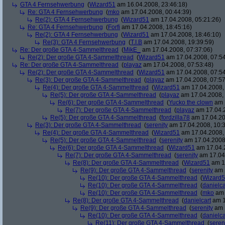
GTA 4 Fernsehwerbung
(
Wizard51
am 16.04.2008, 23:46:18)
Re: GTA 4 Fernsehwerbung
(
mko
am 17.04.2008, 00:44:39)
Re(2): GTA 4 Fernsehwerbung
(
Wizard51
am 17.04.2008, 05:21:26)
Re: GTA 4 Fernsehwerbung
(
Forfi
am 17.04.2008, 18:45:16)
Re(2): GTA 4 Fernsehwerbung
(
Wizard51
am 17.04.2008, 18:46:10)
Re(3): GTA 4 Fernsehwerbung
(
T.I.B
am 17.04.2008, 19:39:59)
Re: Der große GTA 4-Sammelthread
(
MikE_
am 17.04.2008, 07:37:06)
Re(2): Der große GTA 4-Sammelthread
(
Wizard51
am 17.04.2008, 07:54
Re: Der große GTA 4-Sammelthread
(
playaz
am 17.04.2008, 07:53:48)
Re(2): Der große GTA 4-Sammelthread
(
Wizard51
am 17.04.2008, 07:54
Re(3): Der große GTA 4-Sammelthread
(
playaz
am 17.04.2008, 07:57
Re(4): Der große GTA 4-Sammelthread
(
Wizard51
am 17.04.2008, 
Re(5): Der große GTA 4-Sammelthread
(
playaz
am 17.04.2008, 
Re(6): Der große GTA 4-Sammelthread
(
Yucko the clown
am 1
Re(7): Der große GTA 4-Sammelthread
(
playaz
am 17.04.2
Re(5): Der große GTA 4-Sammelthread
(
fordzilla78
am 17.04.20
Re(3): Der große GTA 4-Sammelthread
(
serenity
am 17.04.2008, 10:3
Re(4): Der große GTA 4-Sammelthread
(
Wizard51
am 17.04.2008, 
Re(5): Der große GTA 4-Sammelthread
(
serenity
am 17.04.2008,
Re(6): Der große GTA 4-Sammelthread
(
Wizard51
am 17.04.2
Re(7): Der große GTA 4-Sammelthread
(
serenity
am 17.04.
Re(8): Der große GTA 4-Sammelthread
(
Wizard51
am 17
Re(9): Der große GTA 4-Sammelthread
(
serenity
am 1
Re(10): Der große GTA 4-Sammelthread
(
Wizard
Re(10): Der große GTA 4-Sammelthread
(
danielca
Re(10): Der große GTA 4-Sammelthread
(
mko
am 
Re(8): Der große GTA 4-Sammelthread
(
danielcart
am 1
Re(9): Der große GTA 4-Sammelthread
(
serenity
am 1
Re(10): Der große GTA 4-Sammelthread
(
danielca
Re(11): Der große GTA 4-Sammelthread
(
seren