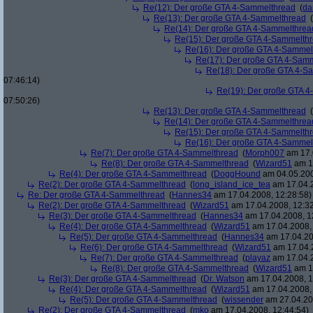
Re(12): Der große GTA 4-Sammelthread
(
da
Re(13): Der große GTA 4-Sammelthread
(
Re(14): Der große GTA 4-Sammelthrea
Re(15): Der große GTA 4-Sammelth
Re(16): Der große GTA 4-Sammel
Re(17): Der große GTA 4-Sam
Re(18): Der große GTA 4-S
07:46:14)
Re(19): Der große GTA 
07:50:26)
Re(13): Der große GTA 4-Sammelthread
(
Re(14): Der große GTA 4-Sammelthrea
Re(15): Der große GTA 4-Sammelth
Re(16): Der große GTA 4-Sammel
Re(7): Der große GTA 4-Sammelthread
(
Morph007
am 17.
Re(8): Der große GTA 4-Sammelthread
(
Wizard51
am 17
Re(4): Der große GTA 4-Sammelthread
(
DoggHound
am 04.05.200
Re(2): Der große GTA 4-Sammelthread
(
long_island_ice_tea
am 17.04.2
Re: Der große GTA 4-Sammelthread
(
Hannes34
am 17.04.2008, 12:28:58)
Re(2): Der große GTA 4-Sammelthread
(
Wizard51
am 17.04.2008, 12:32
Re(3): Der große GTA 4-Sammelthread
(
Hannes34
am 17.04.2008, 1
Re(4): Der große GTA 4-Sammelthread
(
Wizard51
am 17.04.2008, 
Re(5): Der große GTA 4-Sammelthread
(
Hannes34
am 17.04.20
Re(6): Der große GTA 4-Sammelthread
(
Wizard51
am 17.04.2
Re(7): Der große GTA 4-Sammelthread
(
playaz
am 17.04.2
Re(8): Der große GTA 4-Sammelthread
(
Wizard51
am 17
Re(3): Der große GTA 4-Sammelthread
(
Dr. Watson
am 17.04.2008, 1
Re(4): Der große GTA 4-Sammelthread
(
Wizard51
am 17.04.2008, 
Re(5): Der große GTA 4-Sammelthread
(
wissender
am 27.04.20
Re(2): Der große GTA 4-Sammelthread
(
mko
am 17.04.2008, 12:44:54)