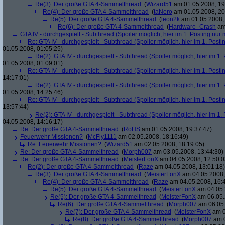
Re(3): Der große GTA 4-Sammelthread
(
Wizard51
am 01.05.2008, 19
Re(4): Der große GTA 4-Sammelthread
(
taNero
am 01.05.2008, 20
Re(5): Der große GTA 4-Sammelthread
(
leon2k
am 01.05.2008, 
Re(6): Der große GTA 4-Sammelthread
(
Hardware_Crash
am 
GTA IV - durchgespielt - Subthread (Spoiler möglich, hier im 1. Posting nur 
Re: GTA IV - durchgespielt - Subthread (Spoiler möglich, hier im 1. Posti
01.05.2008, 01:05:25)
Re(2): GTA IV - durchgespielt - Subthread (Spoiler möglich, hier im 1.
01.05.2008, 01:09:01)
Re: GTA IV - durchgespielt - Subthread (Spoiler möglich, hier im 1. Posti
14:17:01)
Re(2): GTA IV - durchgespielt - Subthread (Spoiler möglich, hier im 1.
01.05.2008, 14:25:46)
Re: GTA IV - durchgespielt - Subthread (Spoiler möglich, hier im 1. Posti
13:57:44)
Re(2): GTA IV - durchgespielt - Subthread (Spoiler möglich, hier im 1.
04.05.2008, 14:16:17)
Re: Der große GTA 4-Sammelthread
(
RoHS
am 01.05.2008, 19:37:47)
Feuerwehr Missionen?
(
McFly1111
am 02.05.2008, 18:16:49)
Re: Feuerwehr Missionen?
(
Wizard51
am 02.05.2008, 18:19:05)
Re: Der große GTA 4-Sammelthread
(
Morph007
am 03.05.2008, 13:44:30)
Re: Der große GTA 4-Sammelthread
(
MeisterFonX
am 04.05.2008, 12:50:0
Re(2): Der große GTA 4-Sammelthread
(
Raze
am 04.05.2008, 13:01:18)
Re(3): Der große GTA 4-Sammelthread
(
MeisterFonX
am 04.05.2008,
Re(4): Der große GTA 4-Sammelthread
(
Raze
am 04.05.2008, 16:
Re(5): Der große GTA 4-Sammelthread
(
MeisterFonX
am 04.05.
Re(5): Der große GTA 4-Sammelthread
(
MeisterFonX
am 06.05.
Re(6): Der große GTA 4-Sammelthread
(
Morph007
am 06.05.
Re(7): Der große GTA 4-Sammelthread
(
MeisterFonX
am 0
Re(8): Der große GTA 4-Sammelthread
(
Morph007
am 0