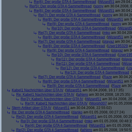
Re(6): Der große GTA 4-Sammelthread
(
Wizard51
am 29.04.2
Re(5): Der große GTA 4-Sammelthread
(
sorny
am 30.04.2008, 0
Re(6): Der große GTA 4-Sammelthread
(
Wizard51
am 30.04.2
Re(7): Der große GTA 4-Sammelthread
(
sorny
am 30.04.20
Re(8): Der große GTA 4-Sammelthread
(
Wizard51
am 30
Re(9): Der große GTA 4-Sammelthread
(
sorny
am 30.
Re(10): Der große GTA 4-Sammelthread
(
Wizard
Re(7): Der große GTA 4-Sammelthread
(
mko
am 30.04.200
Re(8): Der große GTA 4-Sammelthread
(
Wizard51
am 30
Re(7): Der große GTA 4-Sammelthread
(
playaz
am 30.04.2
Re(8): Der große GTA 4-Sammelthread
(
User195329
am
Re(9): Der große GTA 4-Sammelthread
(
playaz
am 30
Re(10): Der große GTA 4-Sammelthread
(
User19
Re(11): Der große GTA 4-Sammelthread
(
playa
Re(11): Der große GTA 4-Sammelthread
(
Wiza
Re(12): Der große GTA 4-Sammelthread
(
Us
Re(13): Der große GTA 4-Sammelthread
(
Re(7): Der große GTA 4-Sammelthread
(
Raze
am 30.04.20
Re(8): Der große GTA 4-Sammelthread
(
Wizard51
am 30
Re(9): Der große GTA 4-Sammelthread
(
Raze
am 30.
Kabel1 Nachrichten über GTA IV
(
Wizard51
am 30.04.2008, 16:17:35)
Re: Kabel1 Nachrichten über GTA IV
(
taNero
am 30.04.2008, 18:25:35)
Re(2): Kabel1 Nachrichten über GTA IV
(
Wizard51
am 30.04.2008, 20
Re(3): Kabel1 Nachrichten über GTA IV
(
Morph007
am 01.05.2008,
Stern-Artikel über GTA IV
(
Wizard51
am 30.04.2008, 22:55:02)
Re: Der große GTA 4-Sammelthread
(
danko
am 01.05.2008, 00:27:24)
Re(2): Der große GTA 4-Sammelthread
(
Wizard51
am 01.05.2008, 00:29
Re(3): Der große GTA 4-Sammelthread
(
mko
am 01.05.2008, 00:48:1
Re(4): Der große GTA 4-Sammelthread
(
Wizard51
am 01.05.2008, 
Re(2): Der große GTA 4-Sammelthread
(
taNero
am 01.05.2008, 19:50:5