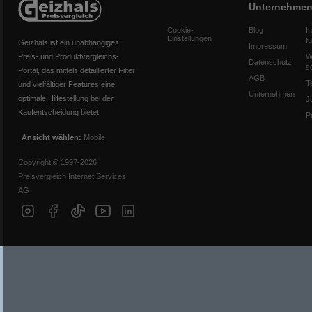
Unternehme
Cookie-
Blog
I
Einstellungen
f
Geizhals ist ein unabhängiges
Impressum
Preis- und Produktvergleichs-
W
Datenschutz
s
Portal, das mittels detaillierter Filter
AGB
T
und vielfältiger Features eine
Unternehmen
optimale Hilfestellung bei der
J
Kaufentscheidung bietet.
P
Ansicht wählen:
Mobile
Copyright © 1997-2026
Preisvergleich Internet Services
AG