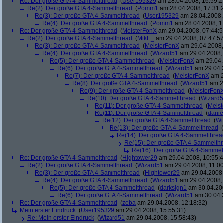
Re: Der große GTA 4-Sammelthread
(
User195329
am 28.04.2008, 16:59:2
Re(2): Der große GTA 4-Sammelthread
(
Pomm1
am 28.04.2008, 17:31:
Re(3): Der große GTA 4-Sammelthread
(
User195329
am 28.04.2008,
Re(4): Der große GTA 4-Sammelthread
(
Pomm1
am 28.04.2008, 1
Re: Der große GTA 4-Sammelthread
(
MeisterFonX
am 29.04.2008, 07:44:5
Re(2): Der große GTA 4-Sammelthread
(
MikE_
am 29.04.2008, 07:47:57
Re(3): Der große GTA 4-Sammelthread
(
MeisterFonX
am 29.04.2008,
Re(4): Der große GTA 4-Sammelthread
(
Wizard51
am 29.04.2008, 
Re(5): Der große GTA 4-Sammelthread
(
MeisterFonX
am 29.04.
Re(6): Der große GTA 4-Sammelthread
(
Wizard51
am 29.04.2
Re(7): Der große GTA 4-Sammelthread
(
MeisterFonX
am 2
Re(8): Der große GTA 4-Sammelthread
(
Wizard51
am 29
Re(9): Der große GTA 4-Sammelthread
(
MeisterFon
Re(10): Der große GTA 4-Sammelthread
(
Wizard
Re(11): Der große GTA 4-Sammelthread
(
Meis
Re(11): Der große GTA 4-Sammelthread
(
danie
Re(12): Der große GTA 4-Sammelthread
(
Wi
Re(13): Der große GTA 4-Sammelthread
(
Re(14): Der große GTA 4-Sammelthrea
Re(15): Der große GTA 4-Sammelth
Re(16): Der große GTA 4-Sammel
Re: Der große GTA 4-Sammelthread
(
Hightower29
am 29.04.2008, 10:55:4
Re(2): Der große GTA 4-Sammelthread
(
Wizard51
am 29.04.2008, 11:00
Re(3): Der große GTA 4-Sammelthread
(
Hightower29
am 29.04.2008,
Re(4): Der große GTA 4-Sammelthread
(
Wizard51
am 29.04.2008, 
Re(5): Der große GTA 4-Sammelthread
(
darksign1
am 30.04.200
Re(6): Der große GTA 4-Sammelthread
(
Wizard51
am 30.04.2
Re: Der große GTA 4-Sammelthread
(
zeba
am 29.04.2008, 12:18:32)
Mein erster Eindruck
(
User195329
am 29.04.2008, 15:55:31)
Re: Mein erster Eindruck
(
Wizard51
am 29.04.2008, 15:58:43)