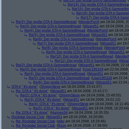
Re(13): Der große GTA 4-Sammelthread
(
Re(14): Der große GTA 4-Sammelthrea
Re(15): Der große GTA 4-Sammelth
Re(16): Der große GTA 4-Sammel
Re(17): Der große GTA 4-Sam
Re(2): Der große GTA 4-Sammelthread
(
MeisterFonX
am 18.04.2008, 20
Re(3): Der große GTA 4-Sammelthread
(
Wizard51
am 18.04.2008, 21
Re(4): Der große GTA 4-Sammelthread
(
MeisterFonX
am 18.04.200
Re(5): Der große GTA 4-Sammelthread
(
Wizard51
am 18.04.200
Re(6): Der große GTA 4-Sammelthread
(
MeisterFonX
am 18.0
Re(7): Der große GTA 4-Sammelthread
(
Wizard51
am 18.0
Re(8): Der große GTA 4-Sammelthread
(
MeisterFonX
am
Re(9): Der große GTA 4-Sammelthread
(
Wizard51
am
Re(10): Der große GTA 4-Sammelthread
(
Meister
Re(11): Der große GTA 4-Sammelthread
(
Wiza
Re(2): Der große GTA 4-Sammelthread
(
Wizard51
am 21.04.2008, 22:18
Re(3): Der große GTA 4-Sammelthread
(
User195329
am 22.04.2008,
Re(4): Der große GTA 4-Sammelthread
(
Wizard51
am 22.04.2008, 
Re(5): Der große GTA 4-Sammelthread
(
User195329
am 22.04.
Re(6): Der große GTA 4-Sammelthread
(
Wizard51
am 22.04.2
GTA 4 " It's done"
(
ShiggySteve
am 18.04.2008, 15:41:07)
Re: GTA 4 " It's done"
(
Wizard51
am 18.04.2008, 15:43:17)
Re(2): GTA 4 " It's done"
(
ShiggySteve
am 18.04.2008, 15:49:55)
Re(3): GTA 4 " It's done"
(
Wizard51
am 18.04.2008, 16:01:12)
Re(4): GTA 4 " It's done"
(
ShiggySteve
am 18.04.2008, 16:11:45
Re(5): GTA 4 " It's done"
(
Wizard51
am 18.04.2008, 16:20:44)
Re: GTA 4 " It's done"
(
Hannes34
am 18.04.2008, 16:35:35)
Rockstar Social Club
(
Wizard51
am 18.04.2008, 16:20:06)
Re: Rockstar Social Club
(
mko
am 18.04.2008, 16:29:46)
Re: Rockstar Social Club
(
Raze
am 18.04.2008, 17:38:50)