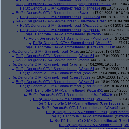
Re(2): Der große GTA 4-Sammelthread
(
long_island_ice_tea
am 17.04.2
Re(3): Der große GTA 4-Sammelthread
(
Hannes34
am 18.04.2008, 1
Re(2): Der große GTA 4-Sammelthread
(
Raze
am 17.04.2008, 19:18:14)
Re(3): Der große GTA 4-Sammelthread
(
Hannes34
am 18.04.2008, 1
Re(2): Der große GTA 4-Sammelthread
(
Hardware_Crash
am 26.04.2008
Re(3): Der große GTA 4-Sammelthread
(
Wizard51
am 27.04.2008, 12
Re(3): Der große GTA 4-Sammelthread
(
Morph007
am 27.04.2008, 1
Re(4): Der große GTA 4-Sammelthread
(
Wizard51
am 27.04.2008, 
Re(5): Der große GTA 4-Sammelthread
(
Morph007
am 27.04.20
Re(6): Der große GTA 4-Sammelthread
(
Wizard51
am 27.04.2
Re(4): Der große GTA 4-Sammelthread
(
Hardware_Crash
am 27.04
Re: Der große GTA 4-Sammelthread
(
Raze
am 17.04.2008, 13:08:05)
Re(2): Der große GTA 4-Sammelthread
(
Wizard51
am 17.04.2008, 13:10
Re(2): Der große GTA 4-Sammelthread
(
martin.
am 17.04.2008, 22:55:3
Re: Der große GTA 4-Sammelthread
(
brösl
am 17.04.2008, 19:08:16)
Re(2): Der große GTA 4-Sammelthread
(
Wizard51
am 17.04.2008, 19:11
Re(3): Der große GTA 4-Sammelthread
(
brösl
am 17.04.2008, 20:47:
Re: Der große GTA 4-Sammelthread
(
User195329
am 18.04.2008, 12:40:0
Re(2): Der große GTA 4-Sammelthread
(
Wizard51
am 18.04.2008, 15:09
Re(3): Der große GTA 4-Sammelthread
(
User195329
am 18.04.2008,
Re(4): Der große GTA 4-Sammelthread
(
Wizard51
am 18.04.2008, 
Re(5): Der große GTA 4-Sammelthread
(
User195329
am 18.04.
Re(6): Der große GTA 4-Sammelthread
(
Wizard51
am 18.04.2
Re(7): Der große GTA 4-Sammelthread
(
User195329
am 1
Re(8): Der große GTA 4-Sammelthread
(
Wizard51
am 18
Re(9): Der große GTA 4-Sammelthread
(
User19532
Re(10): Der große GTA 4-Sammelthread
(
Wizard
Re(11): Der große GTA 4-Sammelthread
(
User
Re(12): Der große GTA 4-Sammelthread
(
Wi