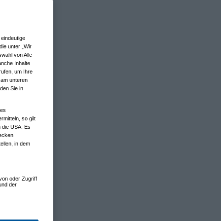
eindeutige
ie unter „Wir
wahl von Alle
anche Inhalte
rufen, um Ihre
n am unteren
den Sie in
nes
tteln, so gilt
n die USA. Es
wecken
ellen, in dem
von oder Zugriff
und der