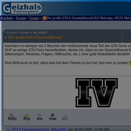
Geizhals
»
Forum
»
Games
»
Der große GTA 4-Sammelthread (413 Beiträge, 16535 Mal g
^
Forum
Games
#
4746993
Der große GTA 4-Sammelthread
Nachdem in weniger als 2 Wochen der heißersehnte neue Teil der GTA-Serie er
GHF so einige GTA-Fans herumtreiben, denke ich, dass so ein Sammelthread für 
(Meinungen, Reviews, Fragen, Hilfesuche, etc.), eine gute Anlaufstelle darstellt.
Also fühlt euch so frei, alles was mit dem Thema zu tun hat, hier rein zu posten
GTA 4 Fernsehwerbung
(
Wizard51
am 16.04.2008, 23:46:18)