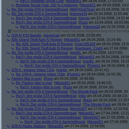
Re(2): Rockstar Social Club
(
Wizard51
am 18.04.2008, 17:53:55)
Rockstar Social Club: 100 % Challenge
(
Wizard51
am 29.04.2008, 14:2
Re: Der große GTA 4-Sammelthread
(
[M4F]cha|T|zon
am 21.04.2008, 16:3
Re: Der große GTA 4-Sammelthread
(
Hannes34
am 22.04.2008, 11:55:48)
Re(2): Der große GTA 4-Sammelthread
(
playaz
am 22.04.2008, 14:21:4
Re(2): Der große GTA 4-Sammelthread
(
Raze
am 22.04.2008, 18:03:58)
Re(3): Der große GTA 4-Sammelthread
(
Hannes34
am 22.04.2008, 2
Vom Autor zurückgezogen oder Autor hat seine Registrierung nicht bestätig
GTA IV PS3 Bundle
(
danielcart
am 23.04.2008, 23:08:40)
IGN: Grand Theft Auto IV Review
(
Wizard51
am 26.04.2008, 15:24:49)
Re: IGN: Grand Theft Auto IV Review
(
User195329
am 26.04.2008, 15:3
Re: IGN: Grand Theft Auto IV Review
(
Hardware_Crash
am 27.04.2008, 
Re: Der große GTA 4-Sammelthread
(
martin.
am 26.04.2008, 16:07:05)
Re(2): Der große GTA 4-Sammelthread
(
Wizard51
am 26.04.2008, 16:08
Re(3): Der große GTA 4-Sammelthread
(
martin.
am 26.04.2008, 16:11
Re(4): Der große GTA 4-Sammelthread
(
Pomm1
am 26.04.2008, 1
GTA 4 - Ingame Video 720p
(
martin.
am 26.04.2008, 16:41:41)
Re: GTA 4 - Ingame Video 720p
(
Pomm1
am 26.04.2008, 16:55:28)
Fanboy War is over
(
Raze
am 26.04.2008, 19:39:08)
Re: Fanboy War is over
(
Wizard51
am 26.04.2008, 19:46:23)
Re(2): Fanboy War is over
(
Raze
am 26.04.2008, 20:04:16)
Re: Der große GTA 4-Sammelthread
(
The-Slovak-Pack
am 26.04.2008, 20:
Re(2): Der große GTA 4-Sammelthread
(
mko
am 26.04.2008, 20:38:13)
Re(3): Der große GTA 4-Sammelthread
(
Raze
am 26.04.2008, 21:20:
Re(3): Der große GTA 4-Sammelthread
(
The-Slovak-Pack
am 28.04.2
Re: Der große GTA 4-Sammelthread
(
Morph007
am 27.04.2008, 12:10:59)
Re(2): Der große GTA 4-Sammelthread
(
Wizard51
am 27.04.2008, 12:22
Re(3): Der große GTA 4-Sammelthread
(
Morph007
am 27.04.2008, 1
Re(4): Der große GTA 4-Sammelthread
(
Wizard51
am 27.04.2008, 
GTA IV Radio Stations
(
Wizard51
am 27.04.2008, 12:58:09)