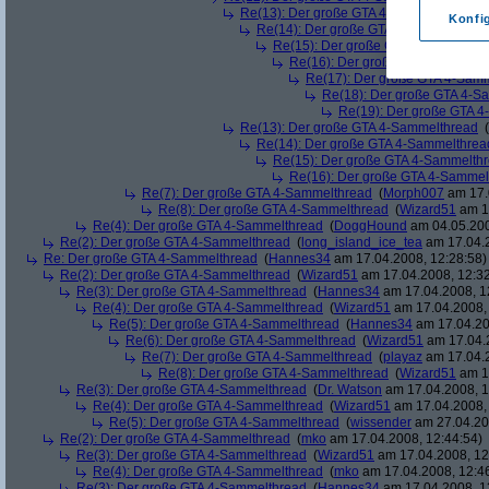
Re(13): Der große GTA 4-Sammelthread
(
Konfi
Re(14): Der große GTA 4-Sammelthrea
Re(15): Der große GTA 4-Sammelth
Re(16): Der große GTA 4-Sammel
Re(17): Der große GTA 4-Sam
Re(18): Der große GTA 4-S
Re(19): Der große GTA 
Re(13): Der große GTA 4-Sammelthread
(
Re(14): Der große GTA 4-Sammelthrea
Re(15): Der große GTA 4-Sammelth
Re(16): Der große GTA 4-Sammel
Re(7): Der große GTA 4-Sammelthread
(
Morph007
am 17.
Re(8): Der große GTA 4-Sammelthread
(
Wizard51
am 17
Re(4): Der große GTA 4-Sammelthread
(
DoggHound
am 04.05.200
Re(2): Der große GTA 4-Sammelthread
(
long_island_ice_tea
am 17.04.2
Re: Der große GTA 4-Sammelthread
(
Hannes34
am 17.04.2008, 12:28:58)
Re(2): Der große GTA 4-Sammelthread
(
Wizard51
am 17.04.2008, 12:32
Re(3): Der große GTA 4-Sammelthread
(
Hannes34
am 17.04.2008, 1
Re(4): Der große GTA 4-Sammelthread
(
Wizard51
am 17.04.2008, 
Re(5): Der große GTA 4-Sammelthread
(
Hannes34
am 17.04.20
Re(6): Der große GTA 4-Sammelthread
(
Wizard51
am 17.04.2
Re(7): Der große GTA 4-Sammelthread
(
playaz
am 17.04.2
Re(8): Der große GTA 4-Sammelthread
(
Wizard51
am 17
Re(3): Der große GTA 4-Sammelthread
(
Dr. Watson
am 17.04.2008, 1
Re(4): Der große GTA 4-Sammelthread
(
Wizard51
am 17.04.2008, 
Re(5): Der große GTA 4-Sammelthread
(
wissender
am 27.04.20
Re(2): Der große GTA 4-Sammelthread
(
mko
am 17.04.2008, 12:44:54)
Re(3): Der große GTA 4-Sammelthread
(
Wizard51
am 17.04.2008, 12
Re(4): Der große GTA 4-Sammelthread
(
mko
am 17.04.2008, 12:4
Re(3): Der große GTA 4-Sammelthread
(
Hannes34
am 17.04.2008, 1