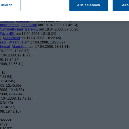
serenity
am 17.04.2008, 14:45:39)
gurieren
Alle ablehnen
Akz
d
(
danielcart
am 17.04.2008, 15:00:41)
read
(
serenity
am 17.04.2008, 17:55:31)
thread
(
danielcart
am 17.04.2008, 18:22:04)
melthread
(
serenity
am 18.04.2008, 07:44:58)
ammelthread
(
danielcart
am 18.04.2008, 07:46:14)
4-Sammelthread
(
serenity
am 18.04.2008, 07:50:26)
Wizard51
am 17.04.2008, 18:18:24)
d
(
danielcart
am 17.04.2008, 18:22:45)
read
(
Wizard51
am 17.04.2008, 18:25:09)
thread
(
danielcart
am 17.04.2008, 18:31:31)
04.2008, 12:08:32)
.04.2008, 12:10:00)
8, 17:34:24)
008, 18:55:11)
:16)
2:34:54)
12:43:45)
08, 12:45:05)
008, 12:46:52)
008, 12:47:44)
.04.2008, 12:49:18)
3:34:40)
13:40:27)
08, 19:42:16)
:45:22)
6:47)
3:20:57)