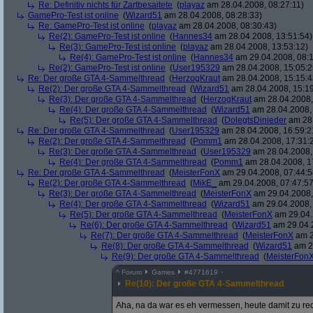
Re: Definitiv nichts für Zartbesaitete
(
playaz
am 28.04.2008, 08:27:11)
GamePro-Test ist online
(
Wizard51
am 28.04.2008, 08:28:33)
Re: GamePro-Test ist online
(
playaz
am 28.04.2008, 08:30:43)
Re(2): GamePro-Test ist online
(
Hannes34
am 28.04.2008, 13:51:54)
Re(3): GamePro-Test ist online
(
playaz
am 28.04.2008, 13:53:12)
Re(4): GamePro-Test ist online
(
Hannes34
am 29.04.2008, 08:1
Re(2): GamePro-Test ist online
(
User195329
am 28.04.2008, 15:05:2
Re: Der große GTA 4-Sammelthread
(
HerzogKraut
am 28.04.2008, 15:15:4
Re(2): Der große GTA 4-Sammelthread
(
Wizard51
am 28.04.2008, 15:19
Re(3): Der große GTA 4-Sammelthread
(
HerzogKraut
am 28.04.2008,
Re(4): Der große GTA 4-Sammelthread
(
Wizard51
am 28.04.2008, 
Re(5): Der große GTA 4-Sammelthread
(
DolegtsDinieder
am 28.
Re: Der große GTA 4-Sammelthread
(
User195329
am 28.04.2008, 16:59:2
Re(2): Der große GTA 4-Sammelthread
(
Pomm1
am 28.04.2008, 17:31:
Re(3): Der große GTA 4-Sammelthread
(
User195329
am 28.04.2008,
Re(4): Der große GTA 4-Sammelthread
(
Pomm1
am 28.04.2008, 1
Re: Der große GTA 4-Sammelthread
(
MeisterFonX
am 29.04.2008, 07:44:5
Re(2): Der große GTA 4-Sammelthread
(
MikE_
am 29.04.2008, 07:47:57
Re(3): Der große GTA 4-Sammelthread
(
MeisterFonX
am 29.04.2008,
Re(4): Der große GTA 4-Sammelthread
(
Wizard51
am 29.04.2008, 
Re(5): Der große GTA 4-Sammelthread
(
MeisterFonX
am 29.04.
Re(6): Der große GTA 4-Sammelthread
(
Wizard51
am 29.04.2
Re(7): Der große GTA 4-Sammelthread
(
MeisterFonX
am 2
Re(8): Der große GTA 4-Sammelthread
(
Wizard51
am 29
Re(9): Der große GTA 4-Sammelthread
(
MeisterFon
^
Forum
Games
#
4771619
Re(10): Der große GTA 4-Sammelthread
Aha, na da war es eh vermessen, heute damit zu rech