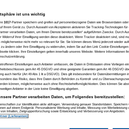
atsphäre ist uns wichtig
ere
1017
-Partner speichern und greifen auf personenbezogene Daten wie Browserdaten oder 
f Ihrem Gerät zu. Durch Auswahl von Akzeptieren aktivieren Sie Tracking-Technologien für d
:19)
artner verarbeiten Daten, um Ihnen Dienste bereitzustellen“ aufgeführten Zwecke. Durch Aus
 Widerruf Ihrer Einwilligung werden diese deaktiviert. Wenn Tracker deaktiviert sind, sind m
:42)
:19)
 möglicherweise nicht mehr so relevant für Sie. Sie können dieses Menü jederzeit wieder auf
08:08:26)
 zu ändern oder Ihre Einwilligung zu widerrufen, indem Sie auf den Link Cookie-Einstellunge
08:11:47)
eite klicken. Ihre Einstellungen gelten innerhalb unseres Website. Weitere Informationen fin
7.04.2008, 10:09:01)
nschutzerklärung.
008, 10:19:35)
08, 17:23:55)
etroffenen Einstellungen auch Anbieter umfassen, die Daten in Drittstaaten ohne Vorliegen ei
6:05)
itsbeschlusses gem Art 45 DSGVO und ohne geeignete Garantien gem Art 46 DSGVO übermi
10:39:25)
gung auch hierfür (Art 49 Abs 1 lit a DSGVO). Dies gilt insbesondere für Datenübermittlungen i
 10:56:22)
esondere das Risiko, dass Ihre Daten durch Behörden zu Kontroll- und zu Überwachungsz
008, 11:02:32)
werden können, möglicherweise auch ohne Rechtsbehelfsmöglichkeiten. Dies können Sie abst
2008, 11:06:30)
eweiligen Anbieter in der Liste keine Einwilligung abgeben.
.04.2008, 11:09:43)
7.04.2008, 11:16:01)
nsere Partner verarbeiten Daten, um Folgendes bereitzustellen:
51
am 17.04.2008, 11:20:34)
rt
am 17.04.2008, 12:19:44)
enschaften zur Identifikation aktiv abfragen. Verwendung genauer Standortdaten. Speichern 
17.04.2008, 12:46:06)
ionen auf einem Endgerät. Personalisierte Werbung und Inhalte, Messung von Werbeleistung 
7.04.2008, 12:17:50)
von Inhalten, Zielgruppenforschung sowie Entwicklung und Verbesserung von Angeboten.
7.04.2008, 13:33:55)
rtner (Lieferanten)
rt
am 17.04.2008, 13:46:35)
ity
am 17.04.2008, 14:17:50)
nielcart
am 17.04.2008, 14:38:17)