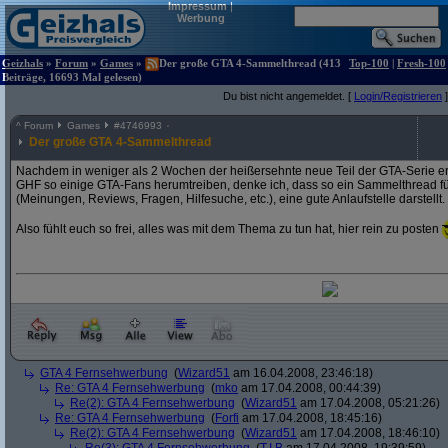
Impressum
|
Werbung
Geizhals
»
Forum
»
Games
»
Der große GTA 4-Sammelthread (413
Top-100
|
Fresh-100
Beiträge, 16693 Mal gelesen)
Du bist nicht angemeldet. [
Login/Registrieren
]
^
Forum
Games
#
4746993
Der große GTA 4-Sammelthread
Nachdem in weniger als 2 Wochen der heißersehnte neue Teil der GTA-Serie er
GHF so einige GTA-Fans herumtreiben, denke ich, dass so ein Sammelthread für 
(Meinungen, Reviews, Fragen, Hilfesuche, etc.), eine gute Anlaufstelle darstellt.
Also fühlt euch so frei, alles was mit dem Thema zu tun hat, hier rein zu posten
GTA 4 Fernsehwerbung
(
Wizard51
am 16.04.2008, 23:46:18)
Re: GTA 4 Fernsehwerbung
(
mko
am 17.04.2008, 00:44:39)
Re(2): GTA 4 Fernsehwerbung
(
Wizard51
am 17.04.2008, 05:21:26)
Re: GTA 4 Fernsehwerbung
(
Forfi
am 17.04.2008, 18:45:16)
Re(2): GTA 4 Fernsehwerbung
(
Wizard51
am 17.04.2008, 18:46:10)