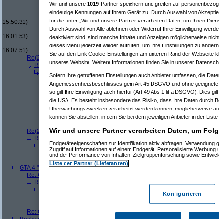
Re(13): Der große GTA 4-Sammelthread
(
Wir und unsere
1019
-Partner speichern und greifen auf personenbezo
Re(14): Der große GTA 4-Sammelthrea
eindeutige Kennungen auf Ihrem Gerät zu. Durch Auswahl von Akzeptier
Re(15): Der große GTA 4-Sammelth
für die unter „Wir und unsere Partner verarbeiten Daten, um Ihnen Dien
15:50:31)
Re(16): Der große GTA 4-Sammel
Durch Auswahl von Alle ablehnen oder Widerruf Ihrer Einwilligung werde
16:01:53)
deaktiviert sind, sind manche Inhalte und Anzeigen möglicherweise nicht
Re(17): Der große GTA 4-Sam
dieses Menü jederzeit wieder aufrufen, um Ihre Einstellungen zu ändern 
16:07:51)
Sie auf den Link Cookie-Einstellungen am unteren Rand der Webseite kli
Re(2): Der große GTA 4-Sammelthread
(
MeisterFonX
am 18.04.2008, 20
unseres Website. Weitere Informationen finden Sie in unserer Datensch
Re(3): Der große GTA 4-Sammelthread
(
Wizard51
am 18.04.2008, 21
Re(4): Der große GTA 4-Sammelthread
(
MeisterFonX
am 18.04.200
Sofern Ihre getroffenen Einstellungen auch Anbieter umfassen, die Daten
Re(5): Der große GTA 4-Sammelthread
(
Wizard51
am 18.04.200
Angemessenheitsbeschlusses gem Art 45 DSGVO und ohne geeignete G
Re(6): Der große GTA 4-Sammelthread
(
MeisterFonX
am 18.0
so gilt Ihre Einwilligung auch hierfür (Art 49 Abs 1 lit a DSGVO). Dies gi
Re(7): Der große GTA 4-Sammelthread
(
Wizard51
am 18.0
die USA. Es besteht insbesondere das Risiko, dass Ihre Daten durch B
Re(8): Der große GTA 4-Sammelthread
(
MeisterFonX
am
Re(9): Der große GTA 4-Sammelthread
(
Wizard51
am
Überwachungszwecken verarbeitet werden können, möglicherweise auc
Re(10): Der große GTA 4-Sammelthread
(
Meister
können Sie abstellen, in dem Sie bei dem jeweiligen Anbieter in der Liste
Re(11): Der große GTA 4-Sammelthread
(
Wiza
Wir und unsere Partner verarbeiten Daten, um Folg
Re(2): Der große GTA 4-Sammelthread
(
Wizard51
am 21.04.2008, 22:18
Re(3): Der große GTA 4-Sammelthread
(
User195329
am 22.04.2008,
Endgeräteeigenschaften zur Identifikation aktiv abfragen. Verwendung 
Re(4): Der große GTA 4-Sammelthread
(
Wizard51
am 22.04.2008, 
Zugriff auf Informationen auf einem Endgerät. Personalisierte Werbung
Re(5): Der große GTA 4-Sammelthread
(
User195329
am 22.04.
und der Performance von Inhalten, Zielgruppenforschung sowie Entwic
Re(6): Der große GTA 4-Sammelthread
(
Wizard51
am 22.04.2
Liste der Partner (Lieferanten)
GTA 4 " It's done"
(
ShiggySteve
am 18.04.2008, 15:41:07)
Re: GTA 4 " It's done"
(
Wizard51
am 18.04.2008, 15:43:17)
Re(2): GTA 4 " It's done"
(
ShiggySteve
am 18.04.2008, 15:49:55)
Re(3): GTA 4 " It's done"
(
Wizard51
am 18.04.2008, 16:01:12)
Konfigurieren
Re(4): GTA 4 " It's done"
(
ShiggySteve
am 18.04.2008, 16:11:45
Re(5): GTA 4 " It's done"
(
Wizard51
am 18.04.2008, 16:20:44)
Re: GTA 4 " It's done"
(
Hannes34
am 18.04.2008, 16:35:35)