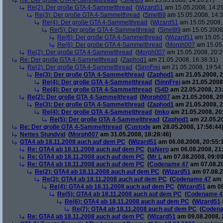
Re: Der große GTA 4-Sammelthread
(
Smet89
am 15.05.2008, 14:20:27)
Re(2): Der große GTA 4-Sammelthread
(
Wizard51
am 15.05.2008, 14:29
Re(3): Der große GTA 4-Sammelthread
(
Smet89
am 15.05.2008, 14:3
Re(4): Der große GTA 4-Sammelthread
(
Wizard51
am 15.05.2008, 
Re(5): Der große GTA 4-Sammelthread
(
Smet89
am 15.05.2008,
Re(6): Der große GTA 4-Sammelthread
(
Wizard51
am 15.05.2
Re(6): Der große GTA 4-Sammelthread
(
Morph007
am 15.05.
Re(2): Der große GTA 4-Sammelthread
(
Morph007
am 15.05.2008, 20:2
Re: Der große GTA 4-Sammelthread
(
Zaphod1
am 21.05.2008, 16:38:31)
Re(2): Der große GTA 4-Sammelthread
(
SinnFrei
am 21.05.2008, 19:54:
Re(3): Der große GTA 4-Sammelthread
(
Zaphod1
am 21.05.2008, 2
Re(4): Der große GTA 4-Sammelthread
(
SinnFrei
am 21.05.2008,
Re(4): Der große GTA 4-Sammelthread
(
S4D
am 22.05.2008, 23
Re(2): Der große GTA 4-Sammelthread
(
Morph007
am 21.05.2008, 20
Re(3): Der große GTA 4-Sammelthread
(
Zaphod1
am 21.05.2008, 2
Re(4): Der große GTA 4-Sammelthread
(
mko
am 21.05.2008, 20
Re(5): Der große GTA 4-Sammelthread
(
Zaphod1
am 22.05.20
Re: Der große GTA 4-Sammelthread
(
Custode
am 28.05.2008, 17:56:44
Nettes Stundvid
(
Morph007
am 31.05.2008, 18:28:46)
GTA4 ab 18.11.2008 auch auf dem PC
(
Wizard51
am 06.08.2008, 20:55:
Re: GTA4 ab 18.11.2008 auch auf dem PC
(
taNero
am 06.08.2008, 21
Re: GTA4 ab 18.11.2008 auch auf dem PC
(
Mr L
am 07.08.2008, 09:09
Re: GTA4 ab 18.11.2008 auch auf dem PC
(
Codename 47
am 07.08.20
Re(2): GTA4 ab 18.11.2008 auch auf dem PC
(
Wizard51
am 07.08.2
Re(3): GTA4 ab 18.11.2008 auch auf dem PC
(
Codename 47
am 
Re(4): GTA4 ab 18.11.2008 auch auf dem PC
(
Wizard51
am 08
Re(5): GTA4 ab 18.11.2008 auch auf dem PC
(
Codename 4
Re(6): GTA4 ab 18.11.2008 auch auf dem PC
(
Wizard51
Re(7): GTA4 ab 18.11.2008 auch auf dem PC
(
Coden
Re: GTA4 ab 18.11.2008 auch auf dem PC
(
Wizard51
am 09.08.2008, 