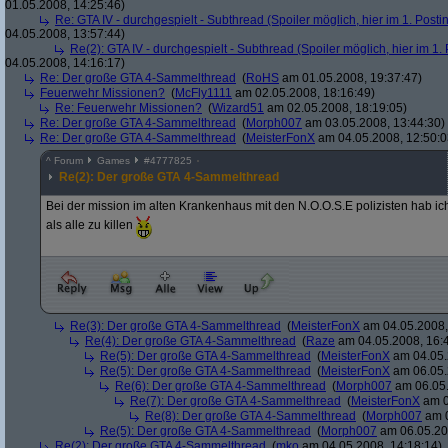
01.05.2008, 14:25:46)
Re: GTA IV - durchgespielt - Subthread (Spoiler möglich, hier im 1. Posti
04.05.2008, 13:57:44)
Re(2): GTA IV - durchgespielt - Subthread (Spoiler möglich, hier im 1.
04.05.2008, 14:16:17)
Re: Der große GTA 4-Sammelthread
(
RoHS
am 01.05.2008, 19:37:47)
Feuerwehr Missionen?
(
McFly1111
am 02.05.2008, 18:16:49)
Re: Feuerwehr Missionen?
(
Wizard51
am 02.05.2008, 18:19:05)
Re: Der große GTA 4-Sammelthread
(
Morph007
am 03.05.2008, 13:44:30)
Re: Der große GTA 4-Sammelthread
(
MeisterFonX
am 04.05.2008, 12:50:0
^
Forum
Games
#
4777825
Re(2): Der große GTA 4-Sammelthread
Bei der mission im alten Krankenhaus mit den N.O.O.S.E polizisten hab 
als alle zu killen
Re(3): Der große GTA 4-Sammelthread
(
MeisterFonX
am 04.05.2008,
Re(4): Der große GTA 4-Sammelthread
(
Raze
am 04.05.2008, 16:
Re(5): Der große GTA 4-Sammelthread
(
MeisterFonX
am 04.05.
Re(5): Der große GTA 4-Sammelthread
(
MeisterFonX
am 06.05.
Re(6): Der große GTA 4-Sammelthread
(
Morph007
am 06.05.
Re(7): Der große GTA 4-Sammelthread
(
MeisterFonX
am 0
Re(8): Der große GTA 4-Sammelthread
(
Morph007
am 0
Re(5): Der große GTA 4-Sammelthread
(
Morph007
am 06.05.20
Re(2): Der große GTA 4-Sammelthread
(
mko
am 04.05.2008, 14:18:14)