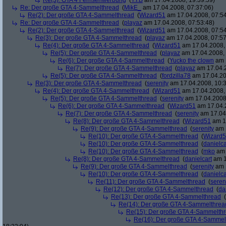
Re(3): GTA 4 Fernsehwerbung
(
T.I.B
am 17.04.2008, 19:39:59)
Re: Der große GTA 4-Sammelthread
(
MikE_
am 17.04.2008, 07:37:06)
Re(2): Der große GTA 4-Sammelthread
(
Wizard51
am 17.04.2008, 07:54
Re: Der große GTA 4-Sammelthread
(
playaz
am 17.04.2008, 07:53:48)
Re(2): Der große GTA 4-Sammelthread
(
Wizard51
am 17.04.2008, 07:54
Re(3): Der große GTA 4-Sammelthread
(
playaz
am 17.04.2008, 07:57
Re(4): Der große GTA 4-Sammelthread
(
Wizard51
am 17.04.2008, 
Re(5): Der große GTA 4-Sammelthread
(
playaz
am 17.04.2008, 
Re(6): Der große GTA 4-Sammelthread
(
Yucko the clown
am 1
Re(7): Der große GTA 4-Sammelthread
(
playaz
am 17.04.2
Re(5): Der große GTA 4-Sammelthread
(
fordzilla78
am 17.04.20
Re(3): Der große GTA 4-Sammelthread
(
serenity
am 17.04.2008, 10:3
Re(4): Der große GTA 4-Sammelthread
(
Wizard51
am 17.04.2008, 
Re(5): Der große GTA 4-Sammelthread
(
serenity
am 17.04.2008,
Re(6): Der große GTA 4-Sammelthread
(
Wizard51
am 17.04.2
Re(7): Der große GTA 4-Sammelthread
(
serenity
am 17.04.
Re(8): Der große GTA 4-Sammelthread
(
Wizard51
am 17
Re(9): Der große GTA 4-Sammelthread
(
serenity
am 1
Re(10): Der große GTA 4-Sammelthread
(
Wizard
Re(10): Der große GTA 4-Sammelthread
(
danielca
Re(10): Der große GTA 4-Sammelthread
(
mko
am 
Re(8): Der große GTA 4-Sammelthread
(
danielcart
am 1
Re(9): Der große GTA 4-Sammelthread
(
serenity
am 1
Re(10): Der große GTA 4-Sammelthread
(
danielca
Re(11): Der große GTA 4-Sammelthread
(
seren
Re(12): Der große GTA 4-Sammelthread
(
da
Re(13): Der große GTA 4-Sammelthread
(
Re(14): Der große GTA 4-Sammelthrea
Re(15): Der große GTA 4-Sammelth
Re(16): Der große GTA 4-Sammel