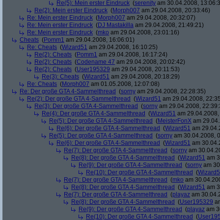
Re(5): Mein erster Eindruck
(
serenity
am 30.04.2008, 13:06:
Re(2): Mein erster Eindruck
(
Morph007
am 29.04.2008, 20:33:46)
Re: Mein erster Eindruck
(
Morph007
am 29.04.2008, 20:32:07)
Re: Mein erster Eindruck
(
DJ Mastakilla
am 29.04.2008, 21:49:21)
Re: Mein erster Eindruck
(
mko
am 29.04.2008, 23:01:16)
Cheats
(
Pomm1
am 29.04.2008, 16:06:01)
Re: Cheats
(
Wizard51
am 29.04.2008, 16:10:25)
Re(2): Cheats
(
Pomm1
am 29.04.2008, 16:17:24)
Re(2): Cheats
(
Codename 47
am 29.04.2008, 20:02:42)
Re(2): Cheats
(
User195329
am 29.04.2008, 20:11:53)
Re(3): Cheats
(
Wizard51
am 29.04.2008, 20:18:29)
Re: Cheats
(
Morph007
am 01.05.2008, 12:07:08)
Re: Der große GTA 4-Sammelthread
(
sorny
am 29.04.2008, 22:28:35)
Re(2): Der große GTA 4-Sammelthread
(
Wizard51
am 29.04.2008, 22:35
Re(3): Der große GTA 4-Sammelthread
(
sorny
am 29.04.2008, 22:39:
Re(4): Der große GTA 4-Sammelthread
(
Wizard51
am 29.04.2008, 
Re(5): Der große GTA 4-Sammelthread
(
MeisterFonX
am 29.04.
Re(6): Der große GTA 4-Sammelthread
(
Wizard51
am 29.04.2
Re(5): Der große GTA 4-Sammelthread
(
sorny
am 30.04.2008, 0
Re(6): Der große GTA 4-Sammelthread
(
Wizard51
am 30.04.2
Re(7): Der große GTA 4-Sammelthread
(
sorny
am 30.04.20
Re(8): Der große GTA 4-Sammelthread
(
Wizard51
am 30
Re(9): Der große GTA 4-Sammelthread
(
sorny
am 30.
Re(10): Der große GTA 4-Sammelthread
(
Wizard
Re(7): Der große GTA 4-Sammelthread
(
mko
am 30.04.200
Re(8): Der große GTA 4-Sammelthread
(
Wizard51
am 30
Re(7): Der große GTA 4-Sammelthread
(
playaz
am 30.04.2
Re(8): Der große GTA 4-Sammelthread
(
User195329
am
Re(9): Der große GTA 4-Sammelthread
(
playaz
am 30
Re(10): Der große GTA 4-Sammelthread
(
User19