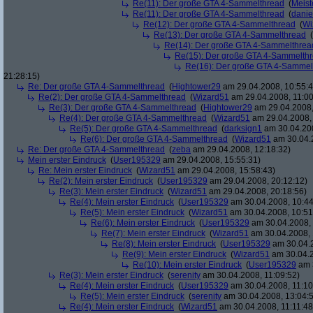
Re(11): Der große GTA 4-Sammelthread
(
Meis
Re(11): Der große GTA 4-Sammelthread
(
danie
Re(12): Der große GTA 4-Sammelthread
(
Wi
Re(13): Der große GTA 4-Sammelthread
(
Re(14): Der große GTA 4-Sammelthrea
Re(15): Der große GTA 4-Sammelth
Re(16): Der große GTA 4-Sammel
21:28:15)
Re: Der große GTA 4-Sammelthread
(
Hightower29
am 29.04.2008, 10:55:4
Re(2): Der große GTA 4-Sammelthread
(
Wizard51
am 29.04.2008, 11:00
Re(3): Der große GTA 4-Sammelthread
(
Hightower29
am 29.04.2008,
Re(4): Der große GTA 4-Sammelthread
(
Wizard51
am 29.04.2008, 
Re(5): Der große GTA 4-Sammelthread
(
darksign1
am 30.04.200
Re(6): Der große GTA 4-Sammelthread
(
Wizard51
am 30.04.2
Re: Der große GTA 4-Sammelthread
(
zeba
am 29.04.2008, 12:18:32)
Mein erster Eindruck
(
User195329
am 29.04.2008, 15:55:31)
Re: Mein erster Eindruck
(
Wizard51
am 29.04.2008, 15:58:43)
Re(2): Mein erster Eindruck
(
User195329
am 29.04.2008, 20:12:12)
Re(3): Mein erster Eindruck
(
Wizard51
am 29.04.2008, 20:18:56)
Re(4): Mein erster Eindruck
(
User195329
am 30.04.2008, 10:44
Re(5): Mein erster Eindruck
(
Wizard51
am 30.04.2008, 10:51
Re(6): Mein erster Eindruck
(
User195329
am 30.04.2008, 
Re(7): Mein erster Eindruck
(
Wizard51
am 30.04.2008, 
Re(8): Mein erster Eindruck
(
User195329
am 30.04.2
Re(9): Mein erster Eindruck
(
Wizard51
am 30.04.2
Re(10): Mein erster Eindruck
(
User195329
am 3
Re(3): Mein erster Eindruck
(
serenity
am 30.04.2008, 11:09:52)
Re(4): Mein erster Eindruck
(
User195329
am 30.04.2008, 11:10
Re(5): Mein erster Eindruck
(
serenity
am 30.04.2008, 13:04:
Re(4): Mein erster Eindruck
(
Wizard51
am 30.04.2008, 11:11:48