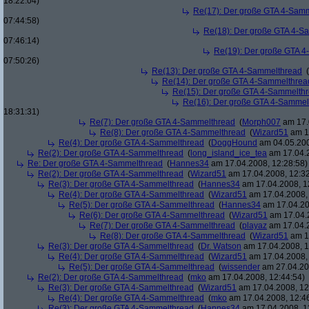
18:22:04)
Re(17): Der große GTA 4-Sam
07:44:58)
Re(18): Der große GTA 4-S
07:46:14)
Re(19): Der große GTA 
07:50:26)
Re(13): Der große GTA 4-Sammelthread
(
Re(14): Der große GTA 4-Sammelthrea
Re(15): Der große GTA 4-Sammelth
Re(16): Der große GTA 4-Sammel
18:31:31)
Re(7): Der große GTA 4-Sammelthread
(
Morph007
am 17.
Re(8): Der große GTA 4-Sammelthread
(
Wizard51
am 17
Re(4): Der große GTA 4-Sammelthread
(
DoggHound
am 04.05.200
Re(2): Der große GTA 4-Sammelthread
(
long_island_ice_tea
am 17.04.2
Re: Der große GTA 4-Sammelthread
(
Hannes34
am 17.04.2008, 12:28:58)
Re(2): Der große GTA 4-Sammelthread
(
Wizard51
am 17.04.2008, 12:32
Re(3): Der große GTA 4-Sammelthread
(
Hannes34
am 17.04.2008, 1
Re(4): Der große GTA 4-Sammelthread
(
Wizard51
am 17.04.2008, 
Re(5): Der große GTA 4-Sammelthread
(
Hannes34
am 17.04.20
Re(6): Der große GTA 4-Sammelthread
(
Wizard51
am 17.04.2
Re(7): Der große GTA 4-Sammelthread
(
playaz
am 17.04.2
Re(8): Der große GTA 4-Sammelthread
(
Wizard51
am 17
Re(3): Der große GTA 4-Sammelthread
(
Dr. Watson
am 17.04.2008, 1
Re(4): Der große GTA 4-Sammelthread
(
Wizard51
am 17.04.2008, 
Re(5): Der große GTA 4-Sammelthread
(
wissender
am 27.04.20
Re(2): Der große GTA 4-Sammelthread
(
mko
am 17.04.2008, 12:44:54)
Re(3): Der große GTA 4-Sammelthread
(
Wizard51
am 17.04.2008, 12
Re(4): Der große GTA 4-Sammelthread
(
mko
am 17.04.2008, 12:4
Re(3): Der große GTA 4-Sammelthread
(
Hannes34
am 17.04.2008, 1