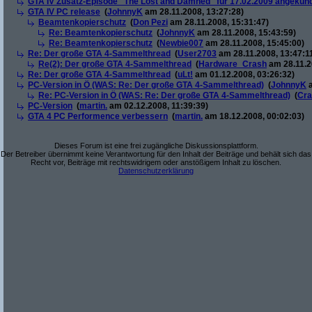
GTA IV Zusatz-Episode "The Lost and Damned" für 17.02.2009 angekünd
GTA IV PC release
(
JohnnyK
am 28.11.2008, 13:27:28)
Beamtenkopierschutz
(
Don Pezi
am 28.11.2008, 15:31:47)
Re: Beamtenkopierschutz
(
JohnnyK
am 28.11.2008, 15:43:59)
Re: Beamtenkopierschutz
(
Newbie007
am 28.11.2008, 15:45:00)
Re: Der große GTA 4-Sammelthread
(
User2703
am 28.11.2008, 13:47:1
Re(2): Der große GTA 4-Sammelthread
(
Hardware_Crash
am 28.11.2
Re: Der große GTA 4-Sammelthread
(
uLt!
am 01.12.2008, 03:26:32)
PC-Version in Ö (WAS: Re: Der große GTA 4-Sammelthread)
(
JohnnyK
a
Re: PC-Version in Ö (WAS: Re: Der große GTA 4-Sammelthread)
(
Cra
PC-Version
(
martin.
am 02.12.2008, 11:39:39)
GTA 4 PC Performence verbessern
(
martin.
am 18.12.2008, 00:02:03)
Dieses Forum ist eine frei zugängliche Diskussionsplattform.
Der Betreiber übernimmt keine Verantwortung für den Inhalt der Beiträge und behält sich das
Recht vor, Beiträge mit rechtswidrigem oder anstößigem Inhalt zu löschen.
Datenschutzerklärung