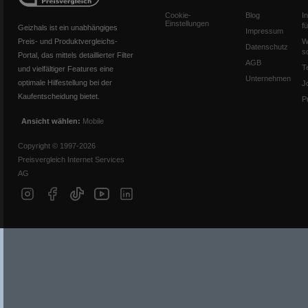
Cookie-
Blog
I
Einstellungen
f
Geizhals ist ein unabhängiges
Impressum
Preis- und Produktvergleichs-
W
Datenschutz
s
Portal, das mittels detaillierter Filter
AGB
T
und vielfältiger Features eine
Unternehmen
optimale Hilfestellung bei der
J
Kaufentscheidung bietet.
P
Ansicht wählen:
Mobile
Copyright © 1997-2026
Preisvergleich Internet Services
AG