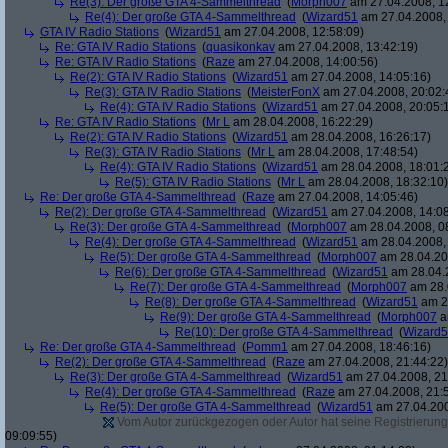
Re(3): Der große GTA 4-Sammelthread
(
Morph007
am 27.04.2008, 1
Re(4): Der große GTA 4-Sammelthread
(
Wizard51
am 27.04.2008, 
GTA IV Radio Stations
(
Wizard51
am 27.04.2008, 12:58:09)
Re: GTA IV Radio Stations
(
quasikonkav
am 27.04.2008, 13:42:19)
Re: GTA IV Radio Stations
(
Raze
am 27.04.2008, 14:00:56)
Re(2): GTA IV Radio Stations
(
Wizard51
am 27.04.2008, 14:05:16)
Re(3): GTA IV Radio Stations
(
MeisterFonX
am 27.04.2008, 20:02:
Re(4): GTA IV Radio Stations
(
Wizard51
am 27.04.2008, 20:05:
Re: GTA IV Radio Stations
(
Mr L
am 28.04.2008, 16:22:29)
Re(2): GTA IV Radio Stations
(
Wizard51
am 28.04.2008, 16:26:17)
Re(3): GTA IV Radio Stations
(
Mr L
am 28.04.2008, 17:48:54)
Re(4): GTA IV Radio Stations
(
Wizard51
am 28.04.2008, 18:01:
Re(5): GTA IV Radio Stations
(
Mr L
am 28.04.2008, 18:32:10)
Re: Der große GTA 4-Sammelthread
(
Raze
am 27.04.2008, 14:05:46)
Re(2): Der große GTA 4-Sammelthread
(
Wizard51
am 27.04.2008, 14:08
Re(3): Der große GTA 4-Sammelthread
(
Morph007
am 28.04.2008, 0
Re(4): Der große GTA 4-Sammelthread
(
Wizard51
am 28.04.2008, 
Re(5): Der große GTA 4-Sammelthread
(
Morph007
am 28.04.20
Re(6): Der große GTA 4-Sammelthread
(
Wizard51
am 28.04.2
Re(7): Der große GTA 4-Sammelthread
(
Morph007
am 28.
Re(8): Der große GTA 4-Sammelthread
(
Wizard51
am 28
Re(9): Der große GTA 4-Sammelthread
(
Morph007
a
Re(10): Der große GTA 4-Sammelthread
(
Wizard
Re: Der große GTA 4-Sammelthread
(
Pomm1
am 27.04.2008, 18:46:16)
Re(2): Der große GTA 4-Sammelthread
(
Raze
am 27.04.2008, 21:44:22)
Re(3): Der große GTA 4-Sammelthread
(
Wizard51
am 27.04.2008, 21
Re(4): Der große GTA 4-Sammelthread
(
Raze
am 27.04.2008, 21:
Re(5): Der große GTA 4-Sammelthread
(
Wizard51
am 27.04.200
Vom Autor zurückgezogen oder Autor hat seine Registrierung 
09:09:55)