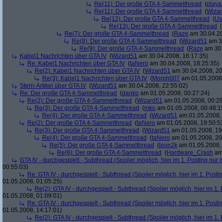
Re(11): Der große GTA 4-Sammelthread
(
playa
Re(11): Der große GTA 4-Sammelthread
(
Wiza
Re(12): Der große GTA 4-Sammelthread
(
Us
Re(13): Der große GTA 4-Sammelthread
(
Re(7): Der große GTA 4-Sammelthread
(
Raze
am 30.04.20
Re(8): Der große GTA 4-Sammelthread
(
Wizard51
am 30
Re(9): Der große GTA 4-Sammelthread
(
Raze
am 30.
Kabel1 Nachrichten über GTA IV
(
Wizard51
am 30.04.2008, 16:17:35)
Re: Kabel1 Nachrichten über GTA IV
(
taNero
am 30.04.2008, 18:25:35)
Re(2): Kabel1 Nachrichten über GTA IV
(
Wizard51
am 30.04.2008, 20
Re(3): Kabel1 Nachrichten über GTA IV
(
Morph007
am 01.05.2008,
Stern-Artikel über GTA IV
(
Wizard51
am 30.04.2008, 22:55:02)
Re: Der große GTA 4-Sammelthread
(
danko
am 01.05.2008, 00:27:24)
Re(2): Der große GTA 4-Sammelthread
(
Wizard51
am 01.05.2008, 00:29
Re(3): Der große GTA 4-Sammelthread
(
mko
am 01.05.2008, 00:48:1
Re(4): Der große GTA 4-Sammelthread
(
Wizard51
am 01.05.2008, 
Re(2): Der große GTA 4-Sammelthread
(
taNero
am 01.05.2008, 19:50:5
Re(3): Der große GTA 4-Sammelthread
(
Wizard51
am 01.05.2008, 19
Re(4): Der große GTA 4-Sammelthread
(
taNero
am 01.05.2008, 20
Re(5): Der große GTA 4-Sammelthread
(
leon2k
am 01.05.2008, 
Re(6): Der große GTA 4-Sammelthread
(
Hardware_Crash
am 
GTA IV - durchgespielt - Subthread (Spoiler möglich, hier im 1. Posting nur 
00:55:03)
Re: GTA IV - durchgespielt - Subthread (Spoiler möglich, hier im 1. Posti
01.05.2008, 01:05:25)
Re(2): GTA IV - durchgespielt - Subthread (Spoiler möglich, hier im 1.
01.05.2008, 01:09:01)
Re: GTA IV - durchgespielt - Subthread (Spoiler möglich, hier im 1. Posti
01.05.2008, 14:17:01)
Re(2): GTA IV - durchgespielt - Subthread (Spoiler möglich, hier im 1.