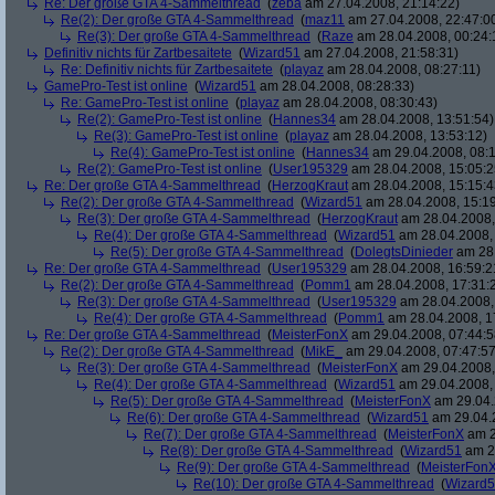
Re: Der große GTA 4-Sammelthread
(
zeba
am 27.04.2008, 21:14:22)
Re(2): Der große GTA 4-Sammelthread
(
maz11
am 27.04.2008, 22:47:0
Re(3): Der große GTA 4-Sammelthread
(
Raze
am 28.04.2008, 00:24:
Definitiv nichts für Zartbesaitete
(
Wizard51
am 27.04.2008, 21:58:31)
Re: Definitiv nichts für Zartbesaitete
(
playaz
am 28.04.2008, 08:27:11)
GamePro-Test ist online
(
Wizard51
am 28.04.2008, 08:28:33)
Re: GamePro-Test ist online
(
playaz
am 28.04.2008, 08:30:43)
Re(2): GamePro-Test ist online
(
Hannes34
am 28.04.2008, 13:51:54)
Re(3): GamePro-Test ist online
(
playaz
am 28.04.2008, 13:53:12)
Re(4): GamePro-Test ist online
(
Hannes34
am 29.04.2008, 08:1
Re(2): GamePro-Test ist online
(
User195329
am 28.04.2008, 15:05:2
Re: Der große GTA 4-Sammelthread
(
HerzogKraut
am 28.04.2008, 15:15:4
Re(2): Der große GTA 4-Sammelthread
(
Wizard51
am 28.04.2008, 15:19
Re(3): Der große GTA 4-Sammelthread
(
HerzogKraut
am 28.04.2008,
Re(4): Der große GTA 4-Sammelthread
(
Wizard51
am 28.04.2008, 
Re(5): Der große GTA 4-Sammelthread
(
DolegtsDinieder
am 28.
Re: Der große GTA 4-Sammelthread
(
User195329
am 28.04.2008, 16:59:2
Re(2): Der große GTA 4-Sammelthread
(
Pomm1
am 28.04.2008, 17:31:
Re(3): Der große GTA 4-Sammelthread
(
User195329
am 28.04.2008,
Re(4): Der große GTA 4-Sammelthread
(
Pomm1
am 28.04.2008, 1
Re: Der große GTA 4-Sammelthread
(
MeisterFonX
am 29.04.2008, 07:44:5
Re(2): Der große GTA 4-Sammelthread
(
MikE_
am 29.04.2008, 07:47:57
Re(3): Der große GTA 4-Sammelthread
(
MeisterFonX
am 29.04.2008,
Re(4): Der große GTA 4-Sammelthread
(
Wizard51
am 29.04.2008, 
Re(5): Der große GTA 4-Sammelthread
(
MeisterFonX
am 29.04.
Re(6): Der große GTA 4-Sammelthread
(
Wizard51
am 29.04.2
Re(7): Der große GTA 4-Sammelthread
(
MeisterFonX
am 2
Re(8): Der große GTA 4-Sammelthread
(
Wizard51
am 29
Re(9): Der große GTA 4-Sammelthread
(
MeisterFon
Re(10): Der große GTA 4-Sammelthread
(
Wizard