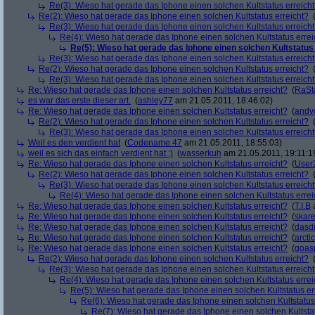
Re(3): Wieso hat gerade das Iphone einen solchen Kultstatus erreich
Re(2): Wieso hat gerade das Iphone einen solchen Kultstatus erreicht?
Re(3): Wieso hat gerade das Iphone einen solchen Kultstatus erreich
Re(4): Wieso hat gerade das Iphone einen solchen Kultstatus errei
Re(5): Wieso hat gerade das Iphone einen solchen Kultstatus
Re(3): Wieso hat gerade das Iphone einen solchen Kultstatus erreich
Re(2): Wieso hat gerade das Iphone einen solchen Kultstatus erreicht?
Re(3): Wieso hat gerade das Iphone einen solchen Kultstatus erreich
Re: Wieso hat gerade das Iphone einen solchen Kultstatus erreicht?
(
RaSt
es war das erste dieser art.
(
ashley77
am 21.05.2011, 18:46:02)
Re: Wieso hat gerade das Iphone einen solchen Kultstatus erreicht?
(
andv
Re(2): Wieso hat gerade das Iphone einen solchen Kultstatus erreicht?
Re(3): Wieso hat gerade das Iphone einen solchen Kultstatus erreich
Weil es den verdient hat
(
Codename 47
am 21.05.2011, 18:55:03)
weil es sich das einfach verdient hat :)
(
wasserkuh
am 21.05.2011, 19:11:1
Re: Wieso hat gerade das Iphone einen solchen Kultstatus erreicht?
(
User
Re(2): Wieso hat gerade das Iphone einen solchen Kultstatus erreicht?
Re(3): Wieso hat gerade das Iphone einen solchen Kultstatus erreich
Re(4): Wieso hat gerade das Iphone einen solchen Kultstatus errei
Re: Wieso hat gerade das Iphone einen solchen Kultstatus erreicht?
(
T.I.B
a
Re: Wieso hat gerade das Iphone einen solchen Kultstatus erreicht?
(
skar
Re: Wieso hat gerade das Iphone einen solchen Kultstatus erreicht?
(
dasd
Re: Wieso hat gerade das Iphone einen solchen Kultstatus erreicht?
(
arctic
Re: Wieso hat gerade das Iphone einen solchen Kultstatus erreicht?
(
goas
Re(2): Wieso hat gerade das Iphone einen solchen Kultstatus erreicht?
Re(3): Wieso hat gerade das Iphone einen solchen Kultstatus erreich
Re(4): Wieso hat gerade das Iphone einen solchen Kultstatus errei
Re(5): Wieso hat gerade das Iphone einen solchen Kultstatus er
Re(6): Wieso hat gerade das Iphone einen solchen Kultstatus
Re(7): Wieso hat gerade das Iphone einen solchen Kultstat