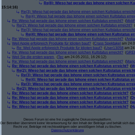
Re(8): Wieso hat gerade das Iphone einen solchen Kul
15:14:16)
Re(3): Wieso hat gerade das Iphone einen solchen Kultstatus erreich
Re(4): Wieso hat gerade das Iphone einen solchen Kultstatus errei
Re: Wieso hat gerade das Iphone einen solchen Kultstatus erreicht?
(
Midi
Re(2): Wieso hat gerade das Iphone einen solchen Kultstatus erreicht?
Re(3): Wieso hat gerade das Iphone einen solchen Kultstatus erreich
Re(4): Wieso hat gerade das Iphone einen solchen Kultstatus er
Re: Wieso hat gerade das Iphone einen solchen Kultstatus erreicht?
(
Ardj
Weil Apple erfolgreich Produkte für Idioten baut?
(
Crass Spektakel
am 24.05
Re: Weil Apple erfolgreich Produkte für Idioten baut?
(
User13058
am 24.
Re: Wieso hat gerade das Iphone einen solchen Kultstatus erreicht?
(
GRE
Weil Sie die ersten waren,
(
Tec
am 24.05.2011, 16:26:12)
Re: Wieso hat gerade das Iphone einen solchen Kultstatus erreicht?
(
Mari
Re: Wieso hat gerade das Iphone einen solchen Kultstatus erreicht?
(
li
Re(2): Wieso hat gerade das Iphone einen solchen Kultstatus erreich
Re(3): Wieso hat gerade das Iphone einen solchen Kultstatus errei
Re(4): Wieso hat gerade das Iphone einen solchen Kultstatus er
Re(3): Wieso hat gerade das Iphone einen solchen Kultstatus errei
Re(2): Wieso hat gerade das Iphone einen solchen Kultstatus erreich
Re: Wieso hat gerade das Iphone einen solchen Kultstatus erreicht?
(
S
Re: Wieso hat gerade das Iphone einen solchen Kultstatus erreicht?
(
D
Re: Wieso hat gerade das Iphone einen solchen Kultstatus erreicht?
(
w
Re: Wieso hat gerade das Iphone einen solchen Kultstatus erreicht?
(
H
Dieses Forum ist eine frei zugängliche Diskussionsplattform.
Der Betreiber übernimmt keine Verantwortung für den Inhalt der Beiträge und behält sich das
Recht vor, Beiträge mit rechtswidrigem oder anstößigem Inhalt zu löschen.
Datenschutzerklärung