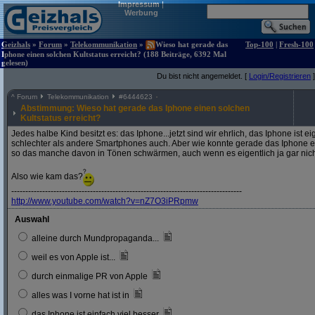
Impressum
|
Werbung
Geizhals
»
Forum
»
Telekommunikation
»
Wieso hat gerade das
Top-100
|
Fresh-100
Iphone einen solchen Kultstatus erreicht? (188 Beiträge, 6392 Mal
gelesen)
Du bist nicht angemeldet. [
Login/Registrieren
]
^
Forum
Telekommunikation
#
6444623
Abstimmung: Wieso hat gerade das Iphone einen solchen
Kultstatus erreicht?
Jedes halbe Kind besitzt es: das Iphone...jetzt sind wir ehrlich, das Iphone ist 
schlechter als andere Smartphones auch. Aber wie konnte gerade das Iphone ei
so das manche davon in Tönen schwärmen, auch wenn es eigentlich ja gar nicht 
Also wie kam das?
----------------------------------------------------------------------------------
http:/
/
www.youtube.com/
watch?
v=nZ7O3iPRpmw
Auswahl
alleine durch Mundpropaganda...
weil es von Apple ist...
durch einmalige PR von Apple
alles was I vorne hat ist in
das Iphone ist einfach viel besser