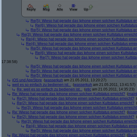
Re(5): Wieso hat gerade das Iphone einen solchen Kultstatus er
Re(6): Wieso hat gerade das Iphone einen solchen Kultstatus
Re(5): Wieso hat gerade das Iphone einen solchen Kultstatus er
Re(3): Wieso hat gerade das Iphone einen solchen Kultstatus erreich
Re(4): Wieso hat gerade das Iphone einen solchen Kultstatus errei
Re(4): Wieso hat gerade das Iphone einen solchen Kultstatus errei
Re(5): Wieso hat gerade das Iphone einen solchen Kultstatus er
Re(6): Wieso hat gerade das Iphone einen solchen Kultstatus
Re(7): Wieso hat gerade das Iphone einen solchen Kultstat
17:38:58)
Re(5): Wieso hat gerade das Iphone einen solchen Kultstatus er
Re(5): Wieso hat gerade das Iphone einen solchen Kultstatus er
Re(5): Wieso hat gerade das Iphone einen solchen Kultstatus er
iOS und AppStore
(
wasserkuh
am 21.05.2011, 13:20:27)
weil es so einfach zu bedienen ist...
(
wasserkuh
am 21.05.2011, 13:41:57)
Re: weil es so einfach zu bedienen ist...
(
etic
am 21.05.2011, 14:35:23)
Re: Wieso hat gerade das Iphone einen solchen Kultstatus erreicht?
(
main
Re(2): Wieso hat gerade das Iphone einen solchen Kultstatus erreicht?
Re(2): Wieso hat gerade das Iphone einen solchen Kultstatus erreicht?
Re(3): Wieso hat gerade das Iphone einen solchen Kultstatus erreich
Re: Wieso hat gerade das Iphone einen solchen Kultstatus erreicht?
(
kiss
Re(2): Wieso hat gerade das Iphone einen solchen Kultstatus erreicht?
Re(3): Wieso hat gerade das Iphone einen solchen Kultstatus erreich
Re(4): Wieso hat gerade das Iphone einen solchen Kultstatus errei
Re(5): Wieso hat gerade das Iphone einen solchen Kultstatus er
Re: Wieso hat gerade das Iphone einen solchen Kultstatus erreicht?
(
Buch