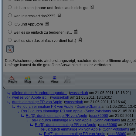
ich hab kein Iphone und findes auch nicht gut
wen interessiert das????
iOS und AppStore
weil es so einfach zu bedienen ist...
weil es sich das einfach verdient hat :)
Das Zwischenergebnis wird erst angezeigt, nachdem du deine Stimme abgegebe
Umfrage kannst du die getroffene Auswahl nicht mehr verändern.
alleine durch Mundpropaganda...
(
wasserkuh
am 21.05.2011, 13:16:21)
weil es von Apple ist...
(
wasserkuh
am 21.05.2011, 13:16:31)
durch einmalige PR von Apple
(
wasserkuh
am 21.05.2011, 13:16:44)
Re: durch einmalige PR von Apple
(
OsamaObama
am 21.05.2011, 13:4
Re(2): durch einmalige PR von Apple
(
SohnPotsdams
am 21.05.2011,
Re(3): durch einmalige PR von Apple
(
user86060
am 21.05.2011, 
Re(4): durch einmalige PR von Apple
(
SohnPotsdams
am 21.05
Re(5): durch einmalige PR von Apple
(
user86060
am 21.05.2
Re(6): durch einmalige PR von Apple
(
SohnPotsdams
am 
Re(7): durch einmalige PR von Apple
(
user86060
am 21