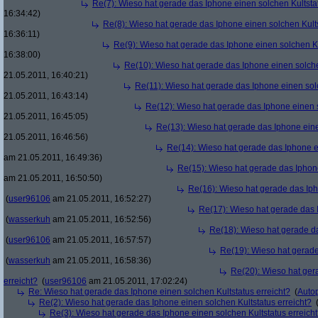
Re(7): Wieso hat gerade das Iphone einen solchen Kultstat
16:34:42)
Re(8): Wieso hat gerade das Iphone einen solchen Kults
16:36:11)
Re(9): Wieso hat gerade das Iphone einen solchen Ku
16:38:00)
Re(10): Wieso hat gerade das Iphone einen solche
21.05.2011, 16:40:21)
Re(11): Wieso hat gerade das Iphone einen solc
21.05.2011, 16:43:14)
Re(12): Wieso hat gerade das Iphone einen s
21.05.2011, 16:45:05)
Re(13): Wieso hat gerade das Iphone eine
21.05.2011, 16:46:56)
Re(14): Wieso hat gerade das Iphone ei
am 21.05.2011, 16:49:36)
Re(15): Wieso hat gerade das Iphone
am 21.05.2011, 16:50:50)
Re(16): Wieso hat gerade das Iph
(
user96106
am 21.05.2011, 16:52:27)
Re(17): Wieso hat gerade das I
(
wasserkuh
am 21.05.2011, 16:52:56)
Re(18): Wieso hat gerade da
(
user96106
am 21.05.2011, 16:57:57)
Re(19): Wieso hat gerade
(
wasserkuh
am 21.05.2011, 16:58:36)
Re(20): Wieso hat ger
erreicht?
(
user96106
am 21.05.2011, 17:02:24)
Re: Wieso hat gerade das Iphone einen solchen Kultstatus erreicht?
(
Autop
Re(2): Wieso hat gerade das Iphone einen solchen Kultstatus erreicht?
Re(3): Wieso hat gerade das Iphone einen solchen Kultstatus erreich