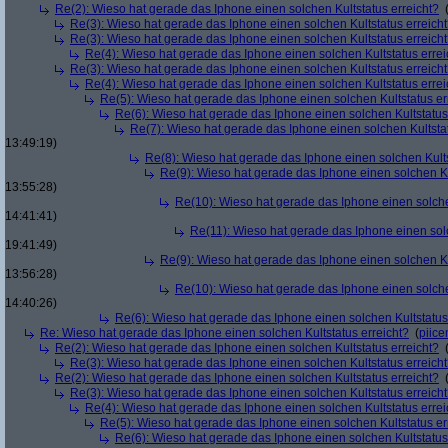
Re(2): Wieso hat gerade das Iphone einen solchen Kultstatus erreicht?
Re(3): Wieso hat gerade das Iphone einen solchen Kultstatus erreich
Re(3): Wieso hat gerade das Iphone einen solchen Kultstatus erreich
Re(4): Wieso hat gerade das Iphone einen solchen Kultstatus errei
Re(3): Wieso hat gerade das Iphone einen solchen Kultstatus erreich
Re(4): Wieso hat gerade das Iphone einen solchen Kultstatus errei
Re(5): Wieso hat gerade das Iphone einen solchen Kultstatus er
Re(6): Wieso hat gerade das Iphone einen solchen Kultstatus
Re(7): Wieso hat gerade das Iphone einen solchen Kultstat
13:49:19)
Re(8): Wieso hat gerade das Iphone einen solchen Kults
Re(9): Wieso hat gerade das Iphone einen solchen Ku
13:55:28)
Re(10): Wieso hat gerade das Iphone einen solche
14:41:41)
Re(11): Wieso hat gerade das Iphone einen solc
19:41:49)
Re(9): Wieso hat gerade das Iphone einen solchen Ku
13:56:28)
Re(10): Wieso hat gerade das Iphone einen solche
14:40:26)
Re(6): Wieso hat gerade das Iphone einen solchen Kultstatus
Re: Wieso hat gerade das Iphone einen solchen Kultstatus erreicht?
(
piic
Re(2): Wieso hat gerade das Iphone einen solchen Kultstatus erreicht?
Re(3): Wieso hat gerade das Iphone einen solchen Kultstatus erreich
Re(2): Wieso hat gerade das Iphone einen solchen Kultstatus erreicht?
Re(3): Wieso hat gerade das Iphone einen solchen Kultstatus erreich
Re(4): Wieso hat gerade das Iphone einen solchen Kultstatus errei
Re(5): Wieso hat gerade das Iphone einen solchen Kultstatus er
Re(6): Wieso hat gerade das Iphone einen solchen Kultstatus