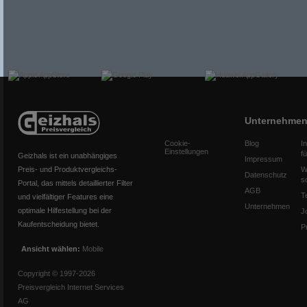
Unternehme
Cookie-
Blog
I
Einstellungen
f
Geizhals ist ein unabhängiges
Impressum
Preis- und Produktvergleichs-
W
Datenschutz
s
Portal, das mittels detaillierter Filter
AGB
T
und vielfältiger Features eine
Unternehmen
optimale Hilfestellung bei der
J
Kaufentscheidung bietet.
P
Ansicht wählen:
Mobile
Copyright © 1997-2026
Preisvergleich Internet Services
AG