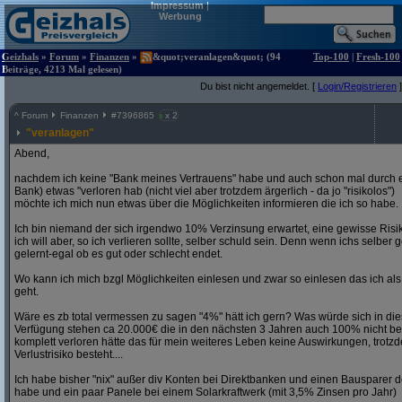
Impressum
|
Werbung
Geizhals
»
Forum
»
Finanzen
»
&quot;veranlagen&quot; (94
Top-100
|
Fresh-100
Beiträge, 4213 Mal gelesen)
Du bist nicht angemeldet. [
Login/Registrieren
]
^
Forum
Finanzen
#
7396865
x 2
"veranlagen"
Abend,
nachdem ich keine "Bank meines Vertrauens" habe und auch schon mal durch ei
Bank) etwas "verloren hab (nicht viel aber trotzdem ärgerlich - da jo "risikolos")
möchte ich mich nun etwas über die Möglichkeiten informieren die ich so habe.
Ich bin niemand der sich irgendwo 10% Verzinsung erwartet, eine gewisse Risik
ich will aber, so ich verlieren sollte, selber schuld sein. Denn wenn ichs selb
gelernt-egal ob es gut oder schlecht endet.
Wo kann ich mich bzgl Möglichkeiten einlesen und zwar so einlesen das ich a
geht.
Wäre es zb total vermessen zu sagen "4%" hätt ich gern? Was würde sich in di
Verfügung stehen ca 20.000€ die in den nächsten 3 Jahren auch 100% nicht be
komplett verloren hätte das für mein weiteres Leben keine Auswirkungen, trotz
Verlustrisiko besteht....
Ich habe bisher "nix" außer div Konten bei Direktbanken und einen Bausparer de
habe und ein paar Panele bei einem Solarkraftwerk (mit 3,5% Zinsen pro Jahr)