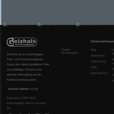
Unternehme
Cookie-
Blog
I
Einstellungen
f
Geizhals ist ein unabhängiges
Impressum
Preis- und Produktvergleichs-
W
Datenschutz
s
Portal, das mittels detaillierter Filter
AGB
T
und vielfältiger Features eine
Unternehmen
optimale Hilfestellung bei der
J
Kaufentscheidung bietet.
P
Ansicht wählen:
Mobile
Copyright © 1997-2026
Preisvergleich Internet Services
AG