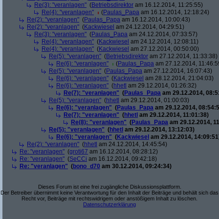
Re(3): "veranlagen"
(
Betriebsdirektor
am 16.12.2014, 11:25:55)
Re(4): "veranlagen"
(
Paulas_Papa
am 16.12.2014, 12:18:24)
Re(2): "veranlagen"
(
Paulas_Papa
am 16.12.2014, 10:00:43)
Re(2): "veranlagen"
(
Kackwiesel
am 24.12.2014, 04:29:51)
Re(3): "veranlagen"
(
Paulas_Papa
am 24.12.2014, 07:33:57)
Re(4): "veranlagen"
(
Kackwiesel
am 24.12.2014, 12:08:11)
Re(4): "veranlagen"
(
Kackwiesel
am 27.12.2014, 00:50:00)
Re(5): "veranlagen"
(
Betriebsdirektor
am 27.12.2014, 11:33:38)
Re(6): "veranlagen"
(
Paulas_Papa
am 27.12.2014, 11:46:5
Re(5): "veranlagen"
(
Paulas_Papa
am 27.12.2014, 16:07:43)
Re(6): "veranlagen"
(
Kackwiesel
am 28.12.2014, 21:04:03)
Re(6): "veranlagen"
(
hhetl
am 29.12.2014, 01:26:32)
Re(7): "veranlagen"
(
Paulas_Papa
am 29.12.2014, 08:5
Re(5): "veranlagen"
(
hhetl
am 29.12.2014, 01:00:03)
Re(6): "veranlagen"
(
Paulas_Papa
am 29.12.2014, 08:54:5
Re(7): "veranlagen"
(
hhetl
am 29.12.2014, 11:01:38)
Re(8): "veranlagen"
(
Paulas_Papa
am 29.12.2014, 11
Re(5): "veranlagen"
(
hhetl
am 29.12.2014, 13:12:03)
Re(6): "veranlagen"
(
Kackwiesel
am 29.12.2014, 14:09:51
Re(2): "veranlagen"
(
hhetl
am 24.12.2014, 14:45:54)
Re: "veranlagen"
(
groti67
am 16.12.2014, 08:28:12)
Re: "veranlagen"
(
SeCCi
am 16.12.2014, 09:42:18)
Re: "veranlagen"
(
bono_d70
am 30.12.2014, 09:24:34)
Dieses Forum ist eine frei zugängliche Diskussionsplattform.
Der Betreiber übernimmt keine Verantwortung für den Inhalt der Beiträge und behält sich das
Recht vor, Beiträge mit rechtswidrigem oder anstößigem Inhalt zu löschen.
Datenschutzerklärung