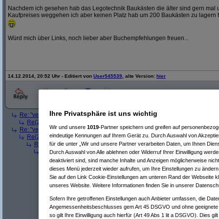
Nachdem ich gesehen hab das Legotechnik Baukästen die älter sind gern mal 
Kaufpreises weggehen ich aber keinen Platz hab um 200 Baukästen zu lagern f
Würd mich über Links, noch lieber aber Buchempfehlungen freuen...
14.12.2014, 20:52 Uhr - Editiert von
User545539
, alte Version:
hier
Ihre Privatsphäre ist uns wichtig
Re: "veranlagen"
(
user609669
am 14.12.2014, 22:00:14)
Re(2): "veranlagen"
(
User545539
am 14.12.2014, 22:45:43)
Wir und unsere
1019
-Partner speichern und greifen auf personenbezo
Re: "veranlagen"
(
extrem_oaga_nick
am 14.12.2014, 22:13:51)
eindeutige Kennungen auf Ihrem Gerät zu. Durch Auswahl von Akzeptier
Re(2): "veranlagen"
(
User545539
am 14.12.2014, 22:45:28)
Re(3): "veranlagen"
(
Paulas_Papa
am 15.12.2014, 01:15:24)
für die unter „Wir und unsere Partner verarbeiten Daten, um Ihnen Dien
Re(4): "veranlagen"
(
User545539
am 15.12.2014, 03:31:35)
Durch Auswahl von Alle ablehnen oder Widerruf Ihrer Einwilligung werde
Re(5): "veranlagen"
(
Paulas_Papa
am 15.12.2014, 07:28:24)
deaktiviert sind, sind manche Inhalte und Anzeigen möglicherweise nicht
Re(6): "veranlagen"
(
user609669
am 16.12.2014, 05:01:05)
dieses Menü jederzeit wieder aufrufen, um Ihre Einstellungen zu ändern 
Re(7): "veranlagen"
(
Paulas_Papa
am 16.12.2014, 07:42:
Sie auf den Link Cookie-Einstellungen am unteren Rand der Webseite kli
Re(8): "veranlagen"
(
user609669
am 16.12.2014, 07:58
unseres Website. Weitere Informationen finden Sie in unserer Datensch
Re(5): "veranlagen"
(
cibs
am 15.12.2014, 18:36:30)
Re(6): "veranlagen"
(
User545539
am 15.12.2014, 20:17:35)
Sofern Ihre getroffenen Einstellungen auch Anbieter umfassen, die Daten
Re(6): "veranlagen"
(
toob
am 15.12.2014, 20:22:46)
Angemessenheitsbeschlusses gem Art 45 DSGVO und ohne geeignete G
Re(7): "veranlagen"
(
Lazy Jones
am 16.12.2014, 06:39:47
so gilt Ihre Einwilligung auch hierfür (Art 49 Abs 1 lit a DSGVO). Dies gi
Re(8): "veranlagen"
(
Marax
am 16.12.2014, 11:38:58)