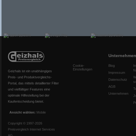
Unternehme
Cookie-
Blog
I
Einstellungen
f
Geizhals ist ein unabhängiges
Impressum
Preis- und Produktvergleichs-
W
Datenschutz
s
Portal, das mittels detaillierter Filter
AGB
T
und vielfältiger Features eine
Unternehmen
optimale Hilfestellung bei der
J
Kaufentscheidung bietet.
P
Ansicht wählen:
Mobile
Copyright © 1997-2026
Preisvergleich Internet Services
AG