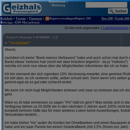
Impressum
|
Werbung
Geizhals
»
Forum
»
Finanzen
»
&quot;veranlagen&quot; (94
Top-100
|
Fresh-100
Beiträge, 4209 Mal gelesen)
Du bist nicht angemeldet. [
Login/Registrieren
]
^
Forum
Finanzen
#
7396865
x 2
"veranlagen"
Abend,
nachdem ich keine "Bank meines Vertrauens" habe und auch schon mal durch ei
Bank) etwas "verloren hab (nicht viel aber trotzdem ärgerlich - da jo "risikolos")
möchte ich mich nun etwas über die Möglichkeiten informieren die ich so habe.
Ich bin niemand der sich irgendwo 10% Verzinsung erwartet, eine gewisse Risik
ich will aber, so ich verlieren sollte, selber schuld sein. Denn wenn ichs selb
gelernt-egal ob es gut oder schlecht endet.
Wo kann ich mich bzgl Möglichkeiten einlesen und zwar so einlesen das ich a
geht.
Wäre es zb total vermessen zu sagen "4%" hätt ich gern? Was würde sich in di
Verfügung stehen ca 20.000€ die in den nächsten 3 Jahren auch 100% nicht be
komplett verloren hätte das für mein weiteres Leben keine Auswirkungen, trotz
Verlustrisiko besteht....
Ich habe bisher "nix" außer div Konten bei Direktbanken und einen Bausparer de
habe und ein paar Panele bei einem Solarkraftwerk (mit 3,5% Zinsen pro Jahr)