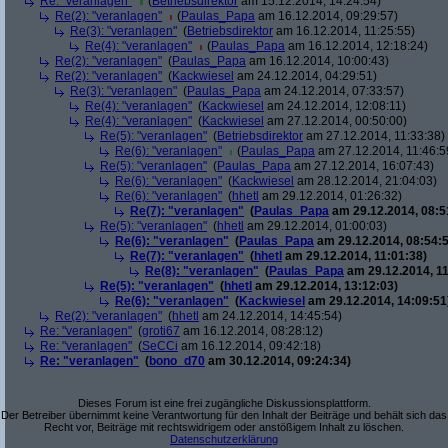
Re: "veranlagen"
(
Betriebsdirektor
am 15.12.2014, 14:24:54)
Re(2): "veranlagen"
(
Paulas_Papa
am 16.12.2014, 09:29:57)
Re(3): "veranlagen"
(
Betriebsdirektor
am 16.12.2014, 11:25:55)
Re(4): "veranlagen"
(
Paulas_Papa
am 16.12.2014, 12:18:24)
Re(2): "veranlagen"
(
Paulas_Papa
am 16.12.2014, 10:00:43)
Re(2): "veranlagen"
(
Kackwiesel
am 24.12.2014, 04:29:51)
Re(3): "veranlagen"
(
Paulas_Papa
am 24.12.2014, 07:33:57)
Re(4): "veranlagen"
(
Kackwiesel
am 24.12.2014, 12:08:11)
Re(4): "veranlagen"
(
Kackwiesel
am 27.12.2014, 00:50:00)
Re(5): "veranlagen"
(
Betriebsdirektor
am 27.12.2014, 11:33:38)
Re(6): "veranlagen"
(
Paulas_Papa
am 27.12.2014, 11:46:5
Re(5): "veranlagen"
(
Paulas_Papa
am 27.12.2014, 16:07:43)
Re(6): "veranlagen"
(
Kackwiesel
am 28.12.2014, 21:04:03)
Re(6): "veranlagen"
(
hhetl
am 29.12.2014, 01:26:32)
Re(7): "veranlagen"
(
Paulas_Papa
am 29.12.2014, 08:5
Re(5): "veranlagen"
(
hhetl
am 29.12.2014, 01:00:03)
Re(6): "veranlagen"
(
Paulas_Papa
am 29.12.2014, 08:54:5
Re(7): "veranlagen"
(
hhetl
am 29.12.2014, 11:01:38)
Re(8): "veranlagen"
(
Paulas_Papa
am 29.12.2014, 11
Re(5): "veranlagen"
(
hhetl
am 29.12.2014, 13:12:03)
Re(6): "veranlagen"
(
Kackwiesel
am 29.12.2014, 14:09:51
Re(2): "veranlagen"
(
hhetl
am 24.12.2014, 14:45:54)
Re: "veranlagen"
(
groti67
am 16.12.2014, 08:28:12)
Re: "veranlagen"
(
SeCCi
am 16.12.2014, 09:42:18)
Re: "veranlagen"
(
bono_d70
am 30.12.2014, 09:24:34)
Dieses Forum ist eine frei zugängliche Diskussionsplattform.
Der Betreiber übernimmt keine Verantwortung für den Inhalt der Beiträge und behält sich das
Recht vor, Beiträge mit rechtswidrigem oder anstößigem Inhalt zu löschen.
Datenschutzerklärung