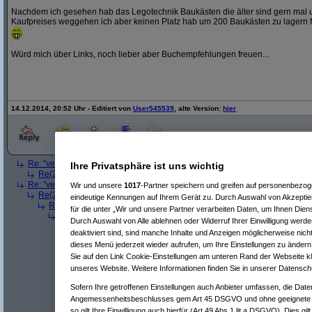
Nachdem ich gesehen hab das Legotechnik Baukästen die älter sind gern mal 
Kaufpreises weggehen ich aber keinen Platz hab um 200 Baukästen zu lagern f
Würd mich über Links, noch lieber aber Buchempfehlungen freuen...
14.12.2014, 20:52 Uhr - Editiert von
User545539
, alte Version:
hier
Re: "veranlagen"
(
user609669
am 14.12.2014, 22:00:14)
Ihre Privatsphäre ist uns wichtig
Re(2): "veranlagen"
(
User545539
am 14.12.2014, 22:45:43)
Re: "veranlagen"
(
extrem_oaga_nick
am 14.12.2014, 22:13:51)
Wir und unsere
1017
-Partner speichern und greifen auf personenbezo
Re(2): "veranlagen"
(
User545539
am 14.12.2014, 22:45:28)
eindeutige Kennungen auf Ihrem Gerät zu. Durch Auswahl von Akzeptier
Re(3): "veranlagen"
(
Paulas_Papa
am 15.12.2014, 01:15:24)
für die unter „Wir und unsere Partner verarbeiten Daten, um Ihnen Dien
Re(4): "veranlagen"
(
User545539
am 15.12.2014, 03:31:35)
Durch Auswahl von Alle ablehnen oder Widerruf Ihrer Einwilligung werde
Re(5): "veranlagen"
(
Paulas_Papa
am 15.12.2014, 07:28:24)
deaktiviert sind, sind manche Inhalte und Anzeigen möglicherweise nicht
Re(6): "veranlagen"
(
user609669
am 16.12.2014, 05:01:05)
dieses Menü jederzeit wieder aufrufen, um Ihre Einstellungen zu ändern 
Re(7): "veranlagen"
(
Paulas_Papa
am 16.12.2014, 07:42:
Sie auf den Link Cookie-Einstellungen am unteren Rand der Webseite kli
Re(8): "veranlagen"
(
user609669
am 16.12.2014, 07:58
Re(5): "veranlagen"
(
cibs
am 15.12.2014, 18:36:30)
unseres Website. Weitere Informationen finden Sie in unserer Datensch
Re(6): "veranlagen"
(
User545539
am 15.12.2014, 20:17:35)
Sofern Ihre getroffenen Einstellungen auch Anbieter umfassen, die Daten
^
Forum
Finanzen
#
7397402
Angemessenheitsbeschlusses gem Art 45 DSGVO und ohne geeignete G
Re(6): "veranlagen"
so gilt Ihre Einwilligung auch hierfür (Art 49 Abs 1 lit a DSGVO). Dies gi